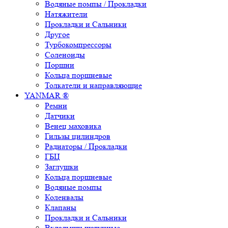
Водяные помпы / Прокладки
Натяжители
Прокладки и Сальники
Другое
Турбокомпрессоры
Соленоиды
Поршни
Кольца поршневые
Толкатели и направляющие
YANMAR ®
Ремни
Датчики
Венец маховика
Гильзы цилиндров
Радиаторы / Прокладки
ГБЦ
Заглушки
Кольца поршневые
Водяные помпы
Коленвалы
Клапаны
Прокладки и Сальники
Вкладыши шатунные