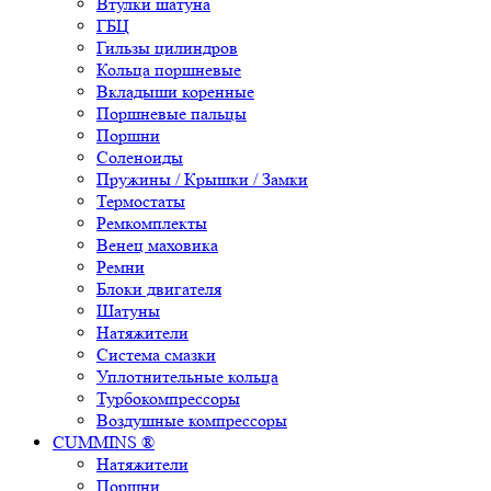
Втулки шатуна
ГБЦ
Гильзы цилиндров
Кольца поршневые
Вкладыши коренные
Поршневые пальцы
Поршни
Соленоиды
Пружины / Крышки / Замки
Термостаты
Ремкомплекты
Венец маховика
Ремни
Блоки двигателя
Шатуны
Натяжители
Система смазки
Уплотнительные кольца
Турбокомпрессоры
Воздушные компрессоры
CUMMINS ®
Натяжители
Поршни