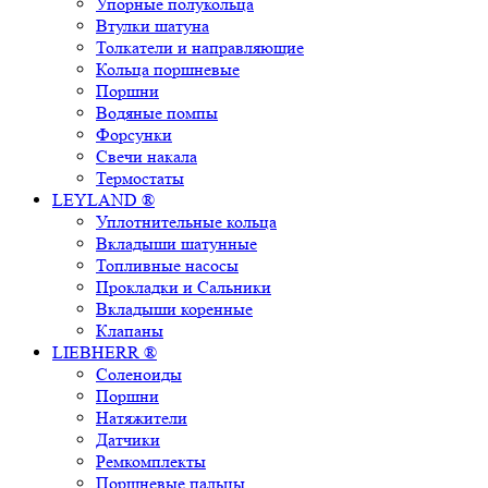
Упорные полукольца
Втулки шатуна
Толкатели и направляющие
Кольца поршневые
Поршни
Водяные помпы
Форсунки
Свечи накала
Термостаты
LEYLAND ®
Уплотнительные кольца
Вкладыши шатунные
Топливные насосы
Прокладки и Сальники
Вкладыши коренные
Клапаны
LIEBHERR ®
Соленоиды
Поршни
Натяжители
Датчики
Ремкомплекты
Поршневые пальцы