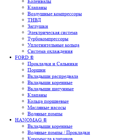
Коленвалы
Клапаны
Воздушные компрессоры
ТНВД
Заглушки
Электрическая система
Турбокомпрессоры
Уплотнительные кольца
Система охлаждения
FORD ®
Прокладки и Сальники
Поршни
Вкладыши распредвала
Вкладыши коренные
Вкладыши шатунные
Клапаны
Кольца поршневые
Масляные насосы
Водяные помпы
HANOMAG ®
Вкладыши коренные
Водяные помпы / Прокладки
Коромысла клапанов