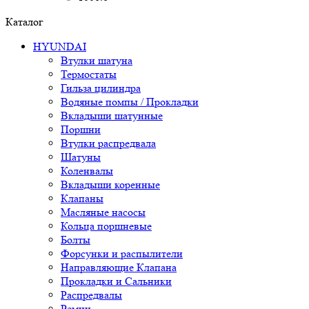
Каталог
HYUNDAI
Втулки шатуна
Термостаты
Гильза цилиндра
Водяные помпы / Прокладки
Вкладыши шатунные
Поршни
Втулки распредвала
Шатуны
Коленвалы
Вкладыши коренные
Клапаны
Масляные насосы
Кольца поршневые
Болты
Форсунки и распылители
Направляющие Клапана
Прокладки и Сальники
Распредвалы
Ремни