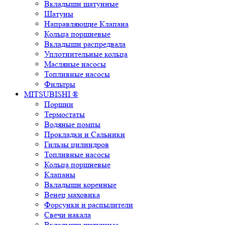
Вкладыши шатунные
Шатуны
Направляющие Клапана
Кольца поршневые
Вкладыши распредвала
Уплотнительные кольца
Масляные насосы
Топливные насосы
Фильтры
MITSUBISHI ®
Поршни
Термостаты
Водяные помпы
Прокладки и Сальники
Гильзы цилиндров
Топливные насосы
Кольца поршневые
Клапаны
Вкладыши коренные
Венец маховика
Форсунки и распылители
Свечи накала
Вкладыши шатунные