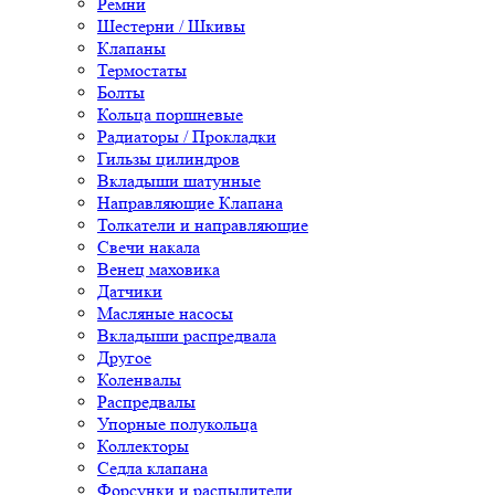
Ремни
Шестерни / Шкивы
Клапаны
Термостаты
Болты
Кольца поршневые
Радиаторы / Прокладки
Гильзы цилиндров
Вкладыши шатунные
Направляющие Клапана
Толкатели и направляющие
Свечи накала
Венец маховика
Датчики
Масляные насосы
Вкладыши распредвала
Другое
Коленвалы
Распредвалы
Упорные полукольца
Коллекторы
Седла клапана
Форсунки и распылители