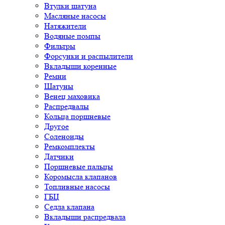
Втулки шатуна
Масляные насосы
Натяжители
Водяные помпы
Фильтры
Форсунки и распылители
Вкладыши коренные
Ремни
Шатуны
Венец маховика
Распредвалы
Кольца поршневые
Другое
Соленоиды
Ремкомплекты
Датчики
Поршневые пальцы
Коромысла клапанов
Топливные насосы
ГБЦ
Седла клапана
Вкладыши распредвала