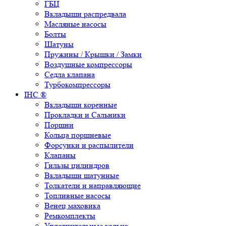
ГБЦ
Вкладыши распредвала
Масляные насосы
Болты
Шатуны
Пружины / Крышки / Замки
Воздушные компрессоры
Седла клапана
Турбокомпрессоры
IHC ®
Вкладыши коренные
Прокладки и Сальники
Поршни
Кольца поршневые
Форсунки и распылители
Клапаны
Гильзы цилиндров
Вкладыши шатунные
Толкатели и направляющие
Топливные насосы
Венец маховика
Ремкомплекты
Уплотнительные кольца