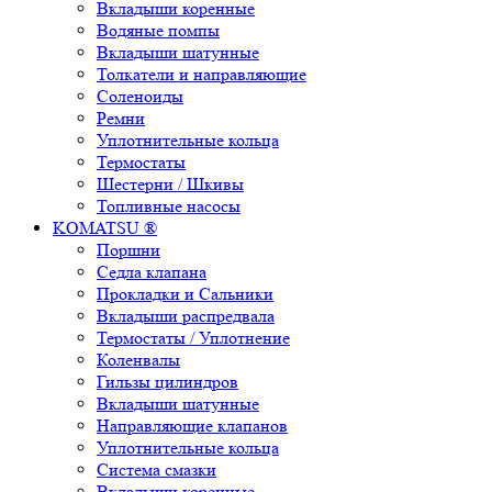
Вкладыши коренные
Водяные помпы
Вкладыши шатунные
Толкатели и направляющие
Соленоиды
Ремни
Уплотнительные кольца
Термостаты
Шестерни / Шкивы
Топливные насосы
KOMATSU ®
Поршни
Седла клапана
Прокладки и Сальники
Вкладыши распредвала
Термостаты / Уплотнение
Коленвалы
Гильзы цилиндров
Вкладыши шатунные
Направляющие клапанов
Уплотнительные кольца
Система смазки
Вкладыши коренные