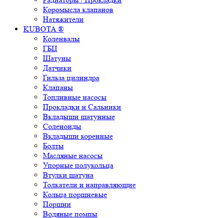
Коромысла клапанов
Натяжители
KUBOTA ®
Коленвалы
ГБЦ
Шатуны
Датчики
Гильза цилиндра
Клапаны
Топливные насосы
Прокладки и Сальники
Вкладыши шатунные
Соленоиды
Вкладыши коренные
Болты
Масляные насосы
Упорные полукольца
Втулки шатуна
Толкатели и направляющие
Кольца поршневые
Поршни
Водяные помпы