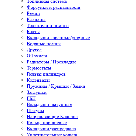
Топливная система
Форсунки и распылители
Ремни
Клапаны
Толкатели и штанги
Болты
Вкладыши коренные/упорные
Водяные помпы
Другое
Oil system
Радиаторы / Прокладки
Термостаты
Гильзы цилиндров
Коленвалы
Пружины / Крышки / Замки
Заглушки
ГБЦ
Вкладыши шатунные
Шатуны
Направляющие Клапана
Кольца поршневые
Вкладыши распредвала
Уплотнительные кольца