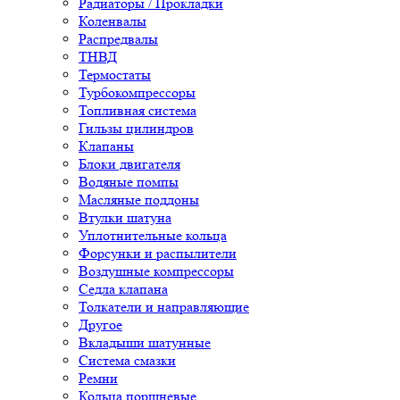
Радиаторы / Прокладки
Коленвалы
Распредвалы
ТНВД
Термостаты
Турбокомпрессоры
Топливная система
Гильзы цилиндров
Клапаны
Блоки двигателя
Водяные помпы
Масляные поддоны
Втулки шатуна
Уплотнительные кольца
Форсунки и распылители
Воздушные компрессоры
Седла клапана
Толкатели и направляющие
Другое
Вкладыши шатунные
Система смазки
Ремни
Кольца поршневые