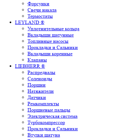
Форсунки
Свечи накала
Термостаты
LEYLAND ®
Уплотнительные кольца
Вкладыши шатунные
Топливные насосы
Прокладки и Сальники
Вкладыши коренные
Клапаны
LIEBHERR ®
Распредвалы
Соленоиды
Поршни
Натяжители
Датчики
Ремкомплекты
Поршневые пальцы
Электрическая система
Турбокомпрессор
Прокладки и Сальники
Втулки шатуна