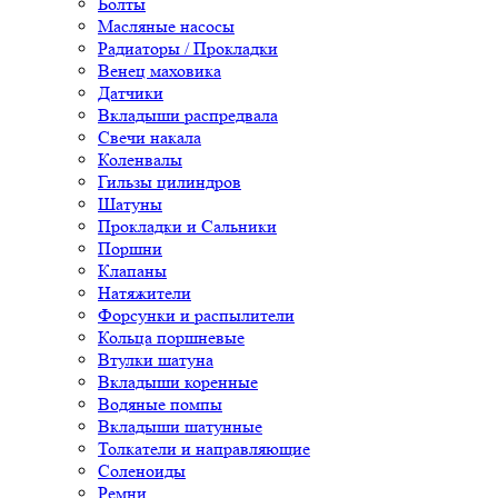
Болты
Масляные насосы
Радиаторы / Прокладки
Венец маховика
Датчики
Вкладыши распредвала
Свечи накала
Коленвалы
Гильзы цилиндров
Шатуны
Прокладки и Сальники
Поршни
Клапаны
Натяжители
Форсунки и распылители
Кольца поршневые
Втулки шатуна
Вкладыши коренные
Водяные помпы
Вкладыши шатунные
Толкатели и направляющие
Соленоиды
Ремни