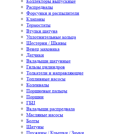
Коллекторы выпускные
Распредвалы
Форсунки и распылители
Клапаны
Термостаты
Втулки шатуна
Уплотнительные кольца
Шестерни / Шкивы
Венец маховика
Датчики
Вкладыши шатунные
Гильзы цилиндров
Толкатели и направляющие
Топливные насосы
Коленвалы
Поршневые пальцы
Поршни
ГБЦ
Вкладыши распредвала
Масляные насосы
Болты
Шатуны
Пружины / Крышки / Замки