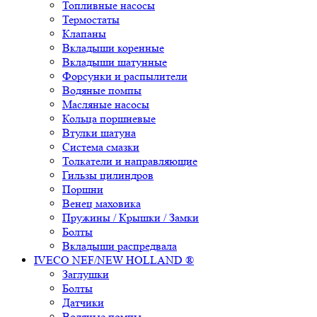
Топливные насосы
Термостаты
Клапаны
Вкладыши коренные
Вкладыши шатунные
Форсунки и распылители
Водяные помпы
Масляные насосы
Кольца поршневые
Втулки шатуна
Система смазки
Толкатели и направляющие
Гильзы цилиндров
Поршни
Венец маховика
Пружины / Крышки / Замки
Болты
Вкладыши распредвала
IVECO NEF/NEW HOLLAND ®
Заглушки
Болты
Датчики
Водяные помпы