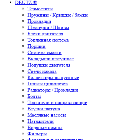
DEUTZ ®
Термостаты
Пружины / Крышки / Замки
Прокладки
Шестерни / Шкивы
Блоки двигателя
Топливная система
Поршни
Система смазки
Вкладыши шатунные
Подушки двигателя
Свечи накала
Коллекторы выпускные
Гильзы цилиндров
Радиаторы / Прокладки
Болты
Толкатели и направляющие
Втулки шатуна
Масляные насосы
Натяжители
Водяные помпы
Фильтры
Форсунки и распылители