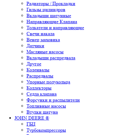
Радиаторы / Прокладки
Гильзы цилиндров
Вкладыши шатунные
Направляющие Клапана
Толкатели и направляющие
Свечи накала
Венец маховика
Датчики
Масляные насосы
Вкладыши распредвала
Другое
Коленвалы
Распредвалы
Упорные полукольца
Коллекторы
Седла клапана
Форсунки и распылители
Топливные насосы
Втулки шатуна
JOHN DEERE ®
ГБЦ
Турбокомпрессоры