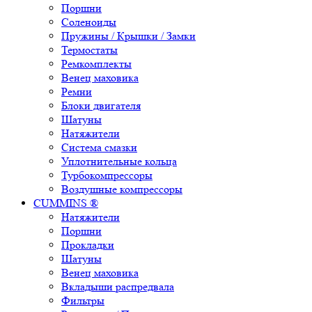
Поршни
Соленоиды
Пружины / Крышки / Замки
Термостаты
Ремкомплекты
Венец маховика
Ремни
Блоки двигателя
Шатуны
Натяжители
Система смазки
Уплотнительные кольца
Турбокомпрессоры
Воздушные компрессоры
CUMMINS ®
Натяжители
Поршни
Прокладки
Шатуны
Венец маховика
Вкладыши распредвала
Фильтры