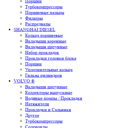
Поршни
Турбокомпрессоры
Поршневые пальцы
Фильтры
Распредвалы
SHANGHAI DIESEL
Кольца поршневые
Вкладыши коренные
Вкладыши шатунные
Набор прокладок
Прокладки головки блока
Поршни
Уплотнительные кольца
Гильзы цилиндров
VOLVO ®
Вкладыши шатунные
Коллекторы выпускные
Водяные помпы / Прокладки
Натяжители
Прокладки и Сальники
Другое
Турбокомпрессоры
Соленоиды