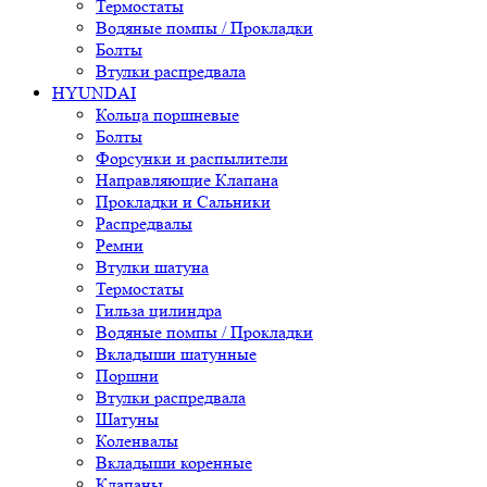
Термостаты
Водяные помпы / Прокладки
Болты
Втулки распредвала
HYUNDAI
Кольца поршневые
Болты
Форсунки и распылители
Направляющие Клапана
Прокладки и Сальники
Распредвалы
Ремни
Втулки шатуна
Термостаты
Гильза цилиндра
Водяные помпы / Прокладки
Вкладыши шатунные
Поршни
Втулки распредвала
Шатуны
Коленвалы
Вкладыши коренные
Клапаны