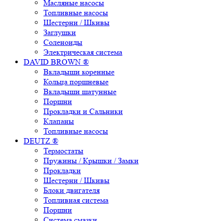
Масляные насосы
Топливные насосы
Шестерни / Шкивы
Заглушки
Соленоиды
Электрическая система
DAVID BROWN ®
Вкладыши коренные
Кольца поршневые
Вкладыши шатунные
Поршни
Прокладки и Сальники
Клапаны
Топливные насосы
DEUTZ ®
Термостаты
Пружины / Крышки / Замки
Прокладки
Шестерни / Шкивы
Блоки двигателя
Топливная система
Поршни
Система смазки