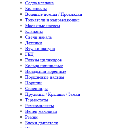
Седла клапана
Коленвалы
Водяные помпы / Прокладки
Толкатели и направляющие
Масляные насосы
Клапаны
Свечи накала
Датчики
Втулки шатуна
ГБЦ
Гильзы цилиндров
Кольца поршневые
Вкладыши коренные
Поршневые пальцы
Поршни
Соленоиды
Пружины / Крышки / Замки
Термостаты
Ремкомплекты
Венец маховика
Ремни
Блоки двигателя