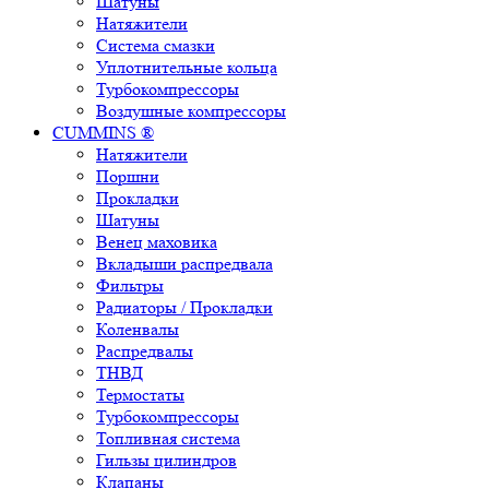
Шатуны
Натяжители
Система смазки
Уплотнительные кольца
Турбокомпрессоры
Воздушные компрессоры
CUMMINS ®
Натяжители
Поршни
Прокладки
Шатуны
Венец маховика
Вкладыши распредвала
Фильтры
Радиаторы / Прокладки
Коленвалы
Распредвалы
ТНВД
Термостаты
Турбокомпрессоры
Топливная система
Гильзы цилиндров
Клапаны