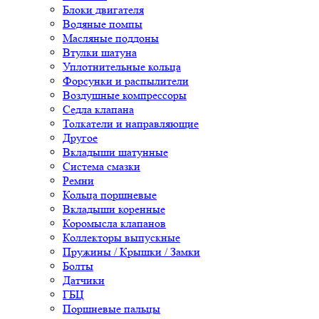
Блоки двигателя
Водяные помпы
Масляные поддоны
Втулки шатуна
Уплотнительные кольца
Форсунки и распылители
Воздушные компрессоры
Седла клапана
Толкатели и направляющие
Другое
Вкладыши шатунные
Система смазки
Ремни
Кольца поршневые
Вкладыши коренные
Коромысла клапанов
Коллекторы выпускные
Пружины / Крышки / Замки
Болты
Датчики
ГБЦ
Поршневые пальцы