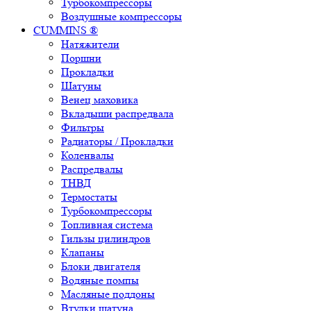
Турбокомпрессоры
Воздушные компрессоры
CUMMINS ®
Натяжители
Поршни
Прокладки
Шатуны
Венец маховика
Вкладыши распредвала
Фильтры
Радиаторы / Прокладки
Коленвалы
Распредвалы
ТНВД
Термостаты
Турбокомпрессоры
Топливная система
Гильзы цилиндров
Клапаны
Блоки двигателя
Водяные помпы
Масляные поддоны
Втулки шатуна