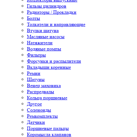
Гильзы цилиндров
Радиаторы / Прокладки
Болты
Толкатели и направляющие
Втулки шатуна
Масляные насосы
Натяжители
Водяные помпы
Фильтры
Форсунки и распылители
Вкладыши коренные
Ремни
Шатуны
Венец маховика
Распредвалы
Кольца поршневые
Другое
Соленоиды
Ремкомплекты
Датчики
Поршневые пальцы
Коромысла клапанов