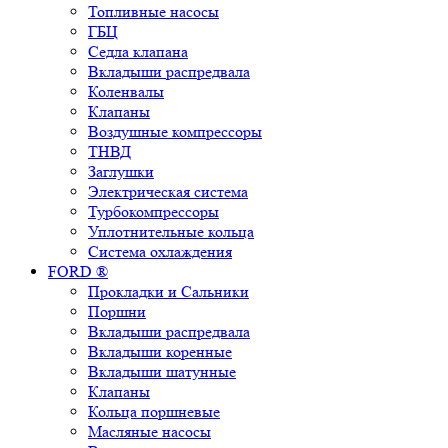
Топливные насосы
ГБЦ
Седла клапана
Вкладыши распредвала
Коленвалы
Клапаны
Воздушные компрессоры
ТНВД
Заглушки
Электрическая система
Турбокомпрессоры
Уплотнительные кольца
Система охлаждения
FORD ®
Прокладки и Сальники
Поршни
Вкладыши распредвала
Вкладыши коренные
Вкладыши шатунные
Клапаны
Кольца поршневые
Масляные насосы