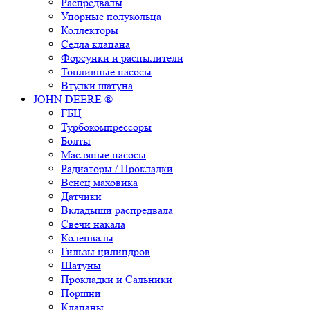
Распредвалы
Упорные полукольца
Коллекторы
Седла клапана
Форсунки и распылители
Топливные насосы
Втулки шатуна
JOHN DEERE ®
ГБЦ
Турбокомпрессоры
Болты
Масляные насосы
Радиаторы / Прокладки
Венец маховика
Датчики
Вкладыши распредвала
Свечи накала
Коленвалы
Гильзы цилиндров
Шатуны
Прокладки и Сальники
Поршни
Клапаны