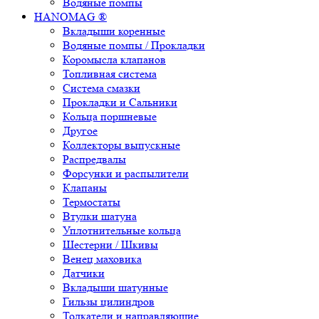
Водяные помпы
HANOMAG ®
Вкладыши коренные
Водяные помпы / Прокладки
Коромысла клапанов
Топливная система
Система смазки
Прокладки и Сальники
Кольца поршневые
Другое
Коллекторы выпускные
Распредвалы
Форсунки и распылители
Клапаны
Термостаты
Втулки шатуна
Уплотнительные кольца
Шестерни / Шкивы
Венец маховика
Датчики
Вкладыши шатунные
Гильзы цилиндров
Толкатели и направляющие