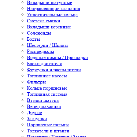
Вкладыши шатунные
Направляющие клапанов
Уплотнительные кольца
Система смазки
Вкладыши коренные
Соленоиды
Болты
Шестерни / Шкивы
Распредвалы
Водяные помпы / Прокладки
Блоки двигателя
Форсунки и распылители
Топливные насосы
Фильтры
Кольца поршневые
Топливная система
Втулки шатуна
Венец маховика
Другое
Заглушки
Поршневые пальцы
Толкатели и штанги
Пружины / Крышки / Замки