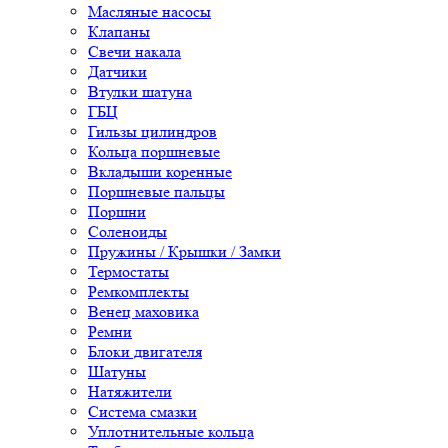
Масляные насосы
Клапаны
Свечи накала
Датчики
Втулки шатуна
ГБЦ
Гильзы цилиндров
Кольца поршневые
Вкладыши коренные
Поршневые пальцы
Поршни
Соленоиды
Пружины / Крышки / Замки
Термостаты
Ремкомплекты
Венец маховика
Ремни
Блоки двигателя
Шатуны
Натяжители
Система смазки
Уплотнительные кольца