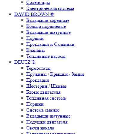
Соленоиды
Электрическая система
DAVID BROWN ®
Вкладыши коренные
Кольца поршневые
Вкладыши шатунные
Поршни
Прокладки и Сальники
Клапаны
Топливные насосы
DEUTZ ®
Термостаты
Пружины / Крышки / Замки
Прокладки
Шестерни / Шкивы
Блоки двигателя
Топливная система
Поршни
Система смазки
Вкладыши шатунные
Подушки двигателя
Свечи накала
Коллекторы выпускные