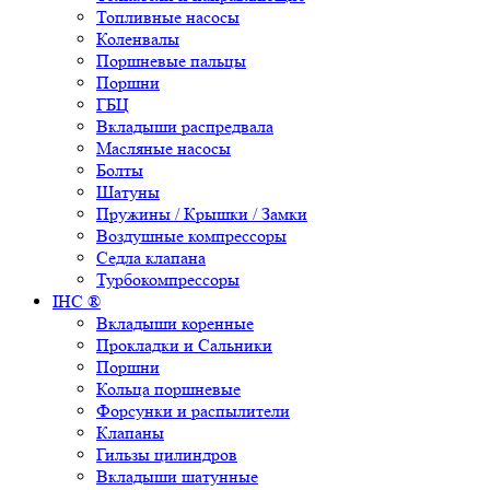
Топливные насосы
Коленвалы
Поршневые пальцы
Поршни
ГБЦ
Вкладыши распредвала
Масляные насосы
Болты
Шатуны
Пружины / Крышки / Замки
Воздушные компрессоры
Седла клапана
Турбокомпрессоры
IHC ®
Вкладыши коренные
Прокладки и Сальники
Поршни
Кольца поршневые
Форсунки и распылители
Клапаны
Гильзы цилиндров
Вкладыши шатунные