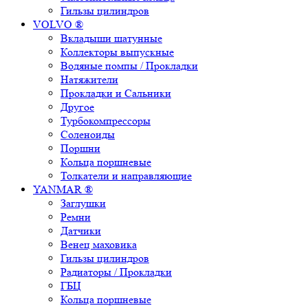
Гильзы цилиндров
VOLVO ®
Вкладыши шатунные
Коллекторы выпускные
Водяные помпы / Прокладки
Натяжители
Прокладки и Сальники
Другое
Турбокомпрессоры
Соленоиды
Поршни
Кольца поршневые
Толкатели и направляющие
YANMAR ®
Заглушки
Ремни
Датчики
Венец маховика
Гильзы цилиндров
Радиаторы / Прокладки
ГБЦ
Кольца поршневые