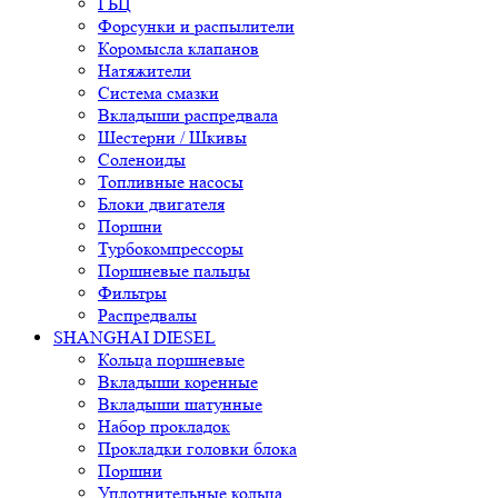
ГБЦ
Форсунки и распылители
Коромысла клапанов
Натяжители
Система смазки
Вкладыши распредвала
Шестерни / Шкивы
Соленоиды
Топливные насосы
Блоки двигателя
Поршни
Турбокомпрессоры
Поршневые пальцы
Фильтры
Распредвалы
SHANGHAI DIESEL
Кольца поршневые
Вкладыши коренные
Вкладыши шатунные
Набор прокладок
Прокладки головки блока
Поршни
Уплотнительные кольца