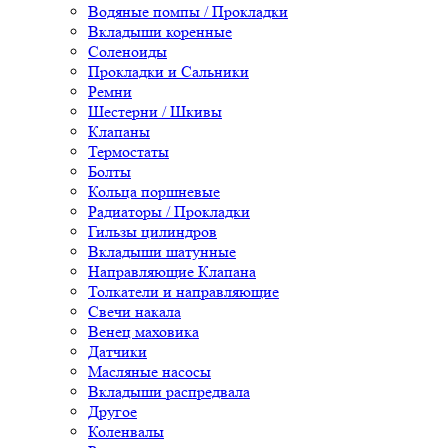
Водяные помпы / Прокладки
Вкладыши коренные
Соленоиды
Прокладки и Сальники
Ремни
Шестерни / Шкивы
Клапаны
Термостаты
Болты
Кольца поршневые
Радиаторы / Прокладки
Гильзы цилиндров
Вкладыши шатунные
Направляющие Клапана
Толкатели и направляющие
Свечи накала
Венец маховика
Датчики
Масляные насосы
Вкладыши распредвала
Другое
Коленвалы