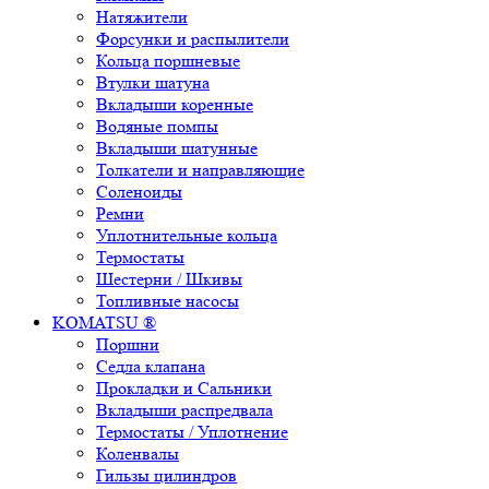
Натяжители
Форсунки и распылители
Кольца поршневые
Втулки шатуна
Вкладыши коренные
Водяные помпы
Вкладыши шатунные
Толкатели и направляющие
Соленоиды
Ремни
Уплотнительные кольца
Термостаты
Шестерни / Шкивы
Топливные насосы
KOMATSU ®
Поршни
Седла клапана
Прокладки и Сальники
Вкладыши распредвала
Термостаты / Уплотнение
Коленвалы
Гильзы цилиндров