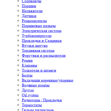
Соленоиды
Поршни
Натяжители
Датчики
Ремкомплекты
Поршневые пальцы
Электрическая система
Турбокомпрессор
Прокладки и Сальники
Втулки шатуна
Топливная система
Форсунки и распылители
Ремни
Клапаны
Толкатели и штанги
Болты
Вкладыши коренные/упорные
Водяные помпы
Другое
Oil system
Радиаторы / Прокладки
Термостаты
Гильзы цилиндров