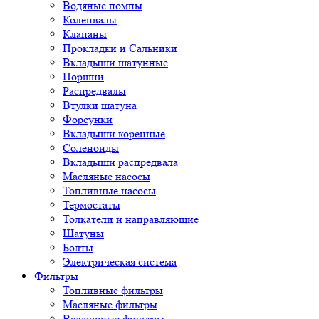
Водяные помпы
Коленвалы
Клапаны
Прокладки и Сальники
Вкладыши шатунные
Поршни
Распредвалы
Втулки шатуна
Форсунки
Вкладыши коренные
Соленоиды
Вкладыши распредвала
Масляные насосы
Топливные насосы
Термостаты
Толкатели и направляющие
Шатуны
Болты
Электрическая система
Фильтры
Топливные фильтры
Масляные фильтры
Воздушные фильтры