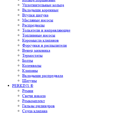
Уплотнительные кольца
Вкладыши коренные
Втулки шатуна
Масляные насосы
Распредвалы
Толкатели и направляющие
Топливные насосы
Коромысла клапанов
Форсунки и распылители
Венец маховика
Термостаты
Болты
Коленвалы
Клапаны
Вкладыши распредвала
Шатуны
PERKINS ®
Ремни
Свечи накала
Ремкомплект
Гильзы цилиндров
Седла клапана