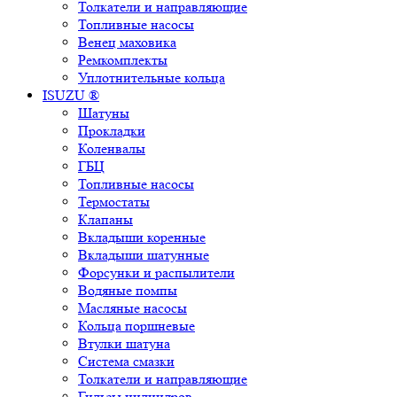
Толкатели и направляющие
Топливные насосы
Венец маховика
Ремкомплекты
Уплотнительные кольца
ISUZU ®
Шатуны
Прокладки
Коленвалы
ГБЦ
Топливные насосы
Термостаты
Клапаны
Вкладыши коренные
Вкладыши шатунные
Форсунки и распылители
Водяные помпы
Масляные насосы
Кольца поршневые
Втулки шатуна
Система смазки
Толкатели и направляющие
Гильзы цилиндров