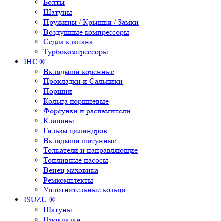
Болты
Шатуны
Пружины / Крышки / Замки
Воздушные компрессоры
Седла клапана
Турбокомпрессоры
IHC ®
Вкладыши коренные
Прокладки и Сальники
Поршни
Кольца поршневые
Форсунки и распылители
Клапаны
Гильзы цилиндров
Вкладыши шатунные
Толкатели и направляющие
Топливные насосы
Венец маховика
Ремкомплекты
Уплотнительные кольца
ISUZU ®
Шатуны
Прокладки