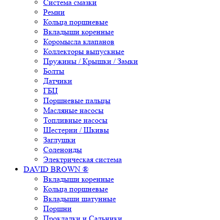
Система смазки
Ремни
Кольца поршневые
Вкладыши коренные
Коромысла клапанов
Коллекторы выпускные
Пружины / Крышки / Замки
Болты
Датчики
ГБЦ
Поршневые пальцы
Масляные насосы
Топливные насосы
Шестерни / Шкивы
Заглушки
Соленоиды
Электрическая система
DAVID BROWN ®
Вкладыши коренные
Кольца поршневые
Вкладыши шатунные
Поршни
Прокладки и Сальники