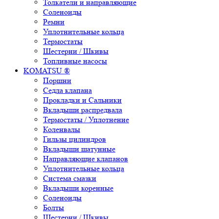
Толкатели и направляющие
Соленоиды
Ремни
Уплотнительные кольца
Термостаты
Шестерни / Шкивы
Топливные насосы
KOMATSU ®
Поршни
Седла клапана
Прокладки и Сальники
Вкладыши распредвала
Термостаты / Уплотнение
Коленвалы
Гильзы цилиндров
Вкладыши шатунные
Направляющие клапанов
Уплотнительные кольца
Система смазки
Вкладыши коренные
Соленоиды
Болты
Шестерни / Шкивы