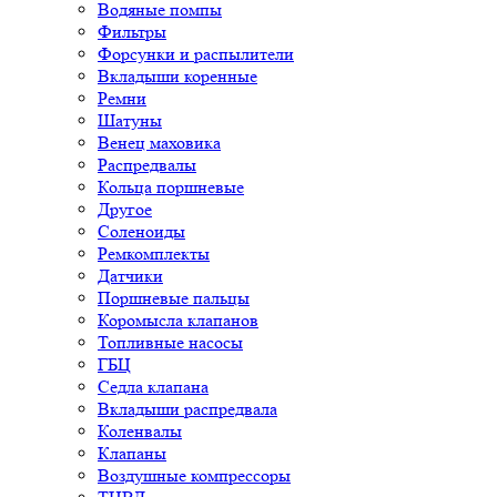
Водяные помпы
Фильтры
Форсунки и распылители
Вкладыши коренные
Ремни
Шатуны
Венец маховика
Распредвалы
Кольца поршневые
Другое
Соленоиды
Ремкомплекты
Датчики
Поршневые пальцы
Коромысла клапанов
Топливные насосы
ГБЦ
Седла клапана
Вкладыши распредвала
Коленвалы
Клапаны
Воздушные компрессоры