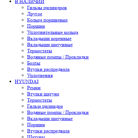
В НАЛИЧИИ
Гильзы цилиндров
Другое
Кольца поршневые
Поршни
Уплотнительные кольца
Вкладыши коренные
Вкладыши шатунные
Термостаты
Водяные помпы / Прокладки
Болты
Втулки распредвала
Уплотнения
HYUNDAI
Ремни
Втулки шатуна
Термостаты
Гильза цилиндра
Водяные помпы / Прокладки
Вкладыши шатунные
Поршни
Втулки распредвала
Шатуны