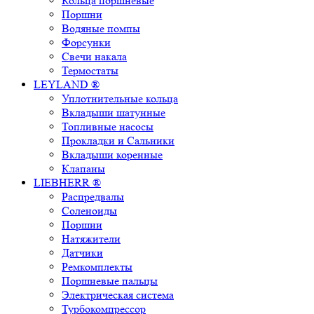
Кольца поршневые
Поршни
Водяные помпы
Форсунки
Свечи накала
Термостаты
LEYLAND ®
Уплотнительные кольца
Вкладыши шатунные
Топливные насосы
Прокладки и Сальники
Вкладыши коренные
Клапаны
LIEBHERR ®
Распредвалы
Соленоиды
Поршни
Натяжители
Датчики
Ремкомплекты
Поршневые пальцы
Электрическая система
Турбокомпрессор