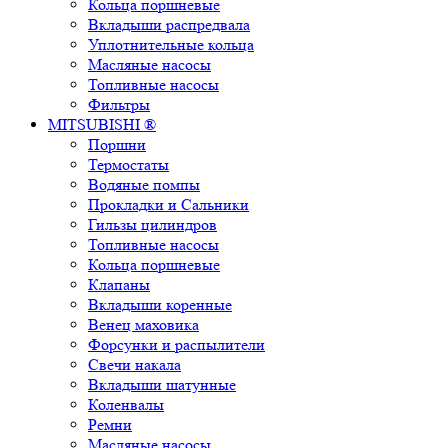
Кольца поршневые
Вкладыши распредвала
Уплотнительные кольца
Масляные насосы
Топливные насосы
Фильтры
MITSUBISHI ®
Поршни
Термостаты
Водяные помпы
Прокладки и Сальники
Гильзы цилиндров
Топливные насосы
Кольца поршневые
Клапаны
Вкладыши коренные
Венец маховика
Форсунки и распылители
Свечи накала
Вкладыши шатунные
Коленвалы
Ремни
Масляные насосы