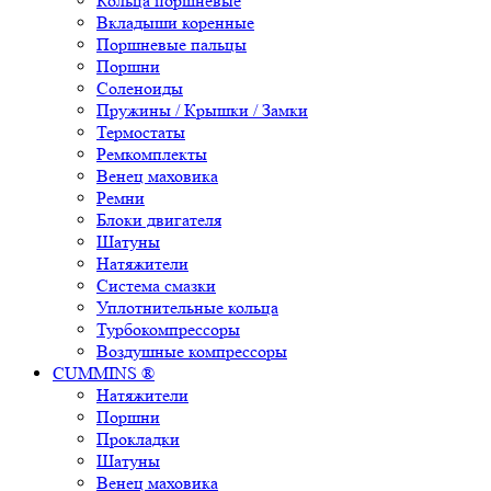
Кольца поршневые
Вкладыши коренные
Поршневые пальцы
Поршни
Соленоиды
Пружины / Крышки / Замки
Термостаты
Ремкомплекты
Венец маховика
Ремни
Блоки двигателя
Шатуны
Натяжители
Система смазки
Уплотнительные кольца
Турбокомпрессоры
Воздушные компрессоры
CUMMINS ®
Натяжители
Поршни
Прокладки
Шатуны
Венец маховика