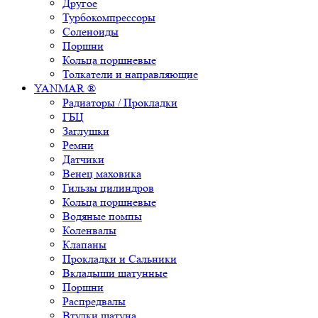
Другое
Турбокомпрессоры
Соленоиды
Поршни
Кольца поршневые
Толкатели и направляющие
YANMAR ®
Радиаторы / Прокладки
ГБЦ
Заглушки
Ремни
Датчики
Венец маховика
Гильзы цилиндров
Кольца поршневые
Водяные помпы
Коленвалы
Клапаны
Прокладки и Сальники
Вкладыши шатунные
Поршни
Распредвалы
Втулки шатуна