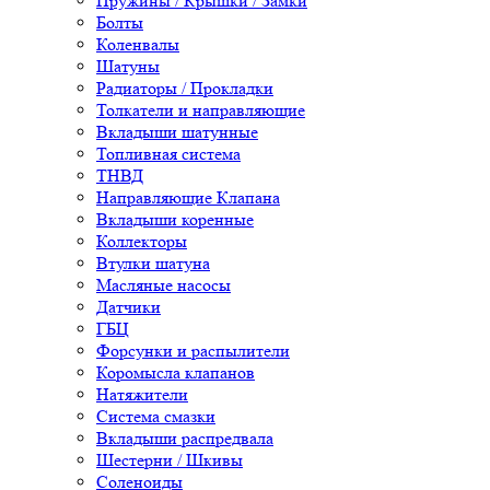
Пружины / Крышки / Замки
Болты
Коленвалы
Шатуны
Радиаторы / Прокладки
Толкатели и направляющие
Вкладыши шатунные
Топливная система
ТНВД
Направляющие Клапана
Вкладыши коренные
Коллекторы
Втулки шатуна
Масляные насосы
Датчики
ГБЦ
Форсунки и распылители
Коромысла клапанов
Натяжители
Система смазки
Вкладыши распредвала
Шестерни / Шкивы
Соленоиды