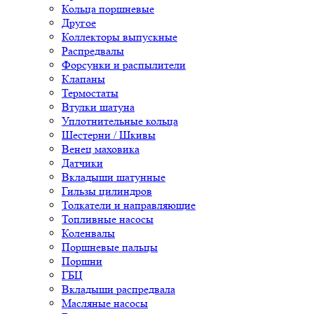
Кольца поршневые
Другое
Коллекторы выпускные
Распредвалы
Форсунки и распылители
Клапаны
Термостаты
Втулки шатуна
Уплотнительные кольца
Шестерни / Шкивы
Венец маховика
Датчики
Вкладыши шатунные
Гильзы цилиндров
Толкатели и направляющие
Топливные насосы
Коленвалы
Поршневые пальцы
Поршни
ГБЦ
Вкладыши распредвала
Масляные насосы