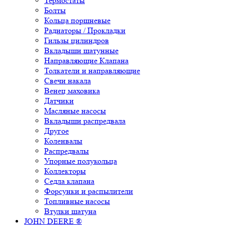
Термостаты
Болты
Кольца поршневые
Радиаторы / Прокладки
Гильзы цилиндров
Вкладыши шатунные
Направляющие Клапана
Толкатели и направляющие
Свечи накала
Венец маховика
Датчики
Масляные насосы
Вкладыши распредвала
Другое
Коленвалы
Распредвалы
Упорные полукольца
Коллекторы
Седла клапана
Форсунки и распылители
Топливные насосы
Втулки шатуна
JOHN DEERE ®