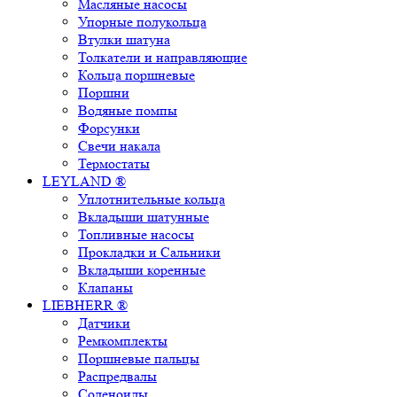
Масляные насосы
Упорные полукольца
Втулки шатуна
Толкатели и направляющие
Кольца поршневые
Поршни
Водяные помпы
Форсунки
Свечи накала
Термостаты
LEYLAND ®
Уплотнительные кольца
Вкладыши шатунные
Топливные насосы
Прокладки и Сальники
Вкладыши коренные
Клапаны
LIEBHERR ®
Датчики
Ремкомплекты
Поршневые пальцы
Распредвалы
Соленоиды