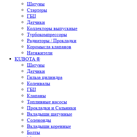
Шатуны
Стартеры
ГБЦ
Датчики
Коллекторы выпускные
Турбокомпрессоры
Радиаторы / Прокладки
Коромысла клапанов
Натяжители
KUBOTA ®
Шатуны
Датчики
Гильза цилиндра
Коленвалы
ГБЦ
Клапаны
Топливные насосы
Прокладки и Сальники
Вкладыши шатунные
Соленоиды
Вкладыши коренные
Болты