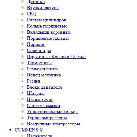
Датчики
Втулки шатуна
ГБЦ
Гильзы цилиндров
Кольца поршневые
Вкладыши коренные
Поршневые пальцы
Поршни
Соленоиды
Пружины / Крышки / Замки
Термостаты
Ремкомплекты
Венец маховика
Ремни
Блоки двигателя
Шатуны
Натяжители
Система смазки
Уплотнительные кольца
Турбокомпрессоры
Воздушные компрессоры
CUMMINS ®
Натяжители