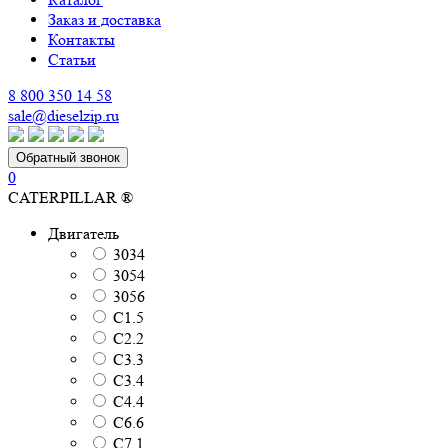
Заказ и доставка
Контакты
Статьи
8 800 350 14 58
sale@dieselzip.ru
Обратный звонок
0
CATERPILLAR ®
Двигатель
3034
3054
3056
C1.5
C2.2
C3.3
C3.4
C4.4
C6.6
C7.1