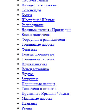
Система смазки
Вкладыши коренные
Соленоиды
Болты
Шестерни / Шкивы
Распредвалы
Водяные помпы / Прокладки
Блоки двигателя
Форсунки и распылители
Топливные насосы
Фильтры
Кольца поршневые
Топливная система
Втулки шатуна
Венец маховика
Другое
Заглушки
Поршневые пальцы
Толкатели и штанги
Пружины / Крышки / Замки
Масляные насосы
Клапаны
Ремни