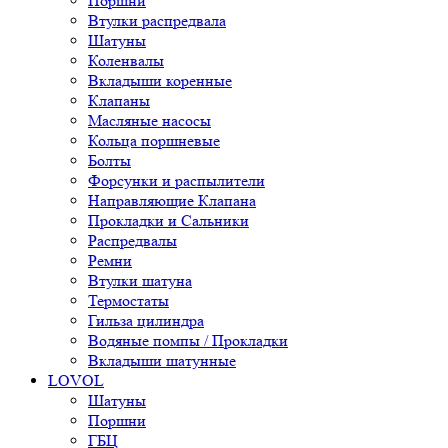
Поршни
Втулки распредвала
Шатуны
Коленвалы
Вкладыши коренные
Клапаны
Масляные насосы
Кольца поршневые
Болты
Форсунки и распылители
Направляющие Клапана
Прокладки и Сальники
Распредвалы
Ремни
Втулки шатуна
Термостаты
Гильза цилиндра
Водяные помпы / Прокладки
Вкладыши шатунные
LOVOL
Шатуны
Поршни
ГБЦ