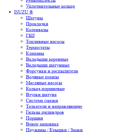
Ремкомплекты
Уплотнительные кольца
ISUZU ®
Шатуны
Прокладки
Коленвалы
ГБЦ
Топливные насосы
Термостаты
Клапаны
Вкладыши коренные
Вкладыши шатунные
Форсунки и распылители
Водяные помпы
Масляные насосы
Кольца поршневые
Втулки шатуна
Система смазки
Толкатели и направляющие
Гильзы цилиндров
Поршни
Венец маховика
Пружины / Крышки / Замки