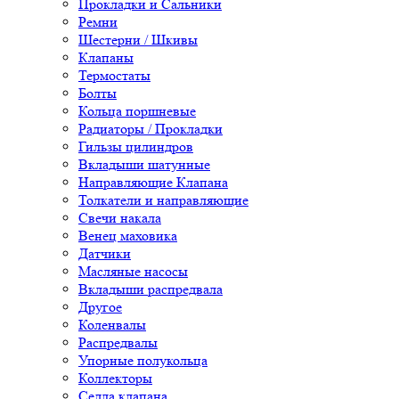
Прокладки и Сальники
Ремни
Шестерни / Шкивы
Клапаны
Термостаты
Болты
Кольца поршневые
Радиаторы / Прокладки
Гильзы цилиндров
Вкладыши шатунные
Направляющие Клапана
Толкатели и направляющие
Свечи накала
Венец маховика
Датчики
Масляные насосы
Вкладыши распредвала
Другое
Коленвалы
Распредвалы
Упорные полукольца
Коллекторы
Седла клапана