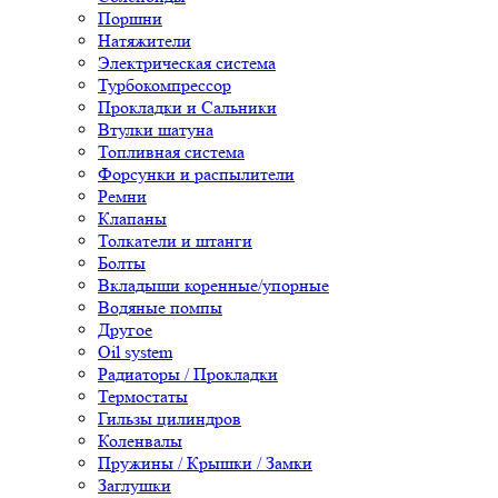
Поршни
Натяжители
Электрическая система
Турбокомпрессор
Прокладки и Сальники
Втулки шатуна
Топливная система
Форсунки и распылители
Ремни
Клапаны
Толкатели и штанги
Болты
Вкладыши коренные/упорные
Водяные помпы
Другое
Oil system
Радиаторы / Прокладки
Термостаты
Гильзы цилиндров
Коленвалы
Пружины / Крышки / Замки
Заглушки