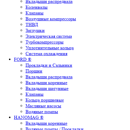
Вкладыши распредвала
Коленвалы
Клапаны
Воздушные компрессоры
ТНВД
Заглушки
Электрическая система
Турбокомпрессоры
Уплотнительные кольца
Система охлаждения
FORD ®
Прокладки и Сальники
Поршни
Вкладыши распредвала
Вкладыши коренные
Вкладыши шатунные
Клапаны
Кольца поршневые
Масляные насосы
Водяные помпы
HANOMAG ®
Вкладыши коренные
Водяные помпы / Прокладки