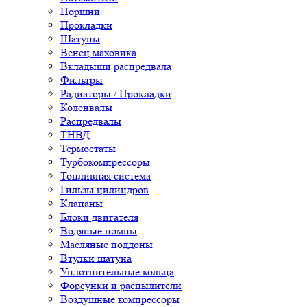
Поршни
Прокладки
Шатуны
Венец маховика
Вкладыши распредвала
Фильтры
Радиаторы / Прокладки
Коленвалы
Распредвалы
ТНВД
Термостаты
Турбокомпрессоры
Топливная система
Гильзы цилиндров
Клапаны
Блоки двигателя
Водяные помпы
Масляные поддоны
Втулки шатуна
Уплотнительные кольца
Форсунки и распылители
Воздушные компрессоры