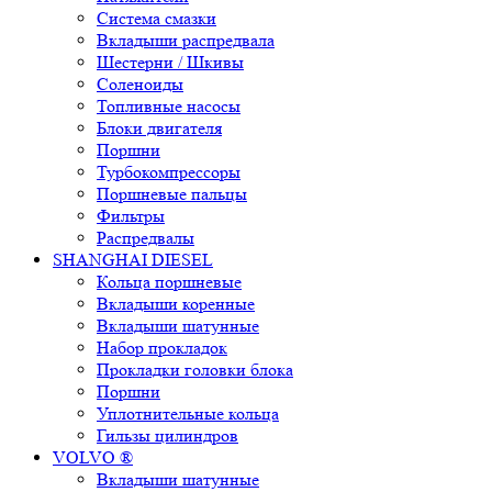
Система смазки
Вкладыши распредвала
Шестерни / Шкивы
Соленоиды
Топливные насосы
Блоки двигателя
Поршни
Турбокомпрессоры
Поршневые пальцы
Фильтры
Распредвалы
SHANGHAI DIESEL
Кольца поршневые
Вкладыши коренные
Вкладыши шатунные
Набор прокладок
Прокладки головки блока
Поршни
Уплотнительные кольца
Гильзы цилиндров
VOLVO ®
Вкладыши шатунные