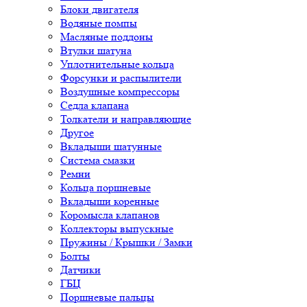
Блоки двигателя
Водяные помпы
Масляные поддоны
Втулки шатуна
Уплотнительные кольца
Форсунки и распылители
Воздушные компрессоры
Седла клапана
Толкатели и направляющие
Другое
Вкладыши шатунные
Система смазки
Ремни
Кольца поршневые
Вкладыши коренные
Коромысла клапанов
Коллекторы выпускные
Пружины / Крышки / Замки
Болты
Датчики
ГБЦ
Поршневые пальцы