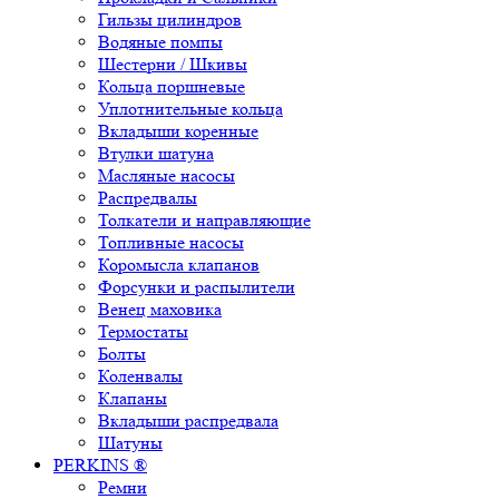
Гильзы цилиндров
Водяные помпы
Шестерни / Шкивы
Кольца поршневые
Уплотнительные кольца
Вкладыши коренные
Втулки шатуна
Масляные насосы
Распредвалы
Толкатели и направляющие
Топливные насосы
Коромысла клапанов
Форсунки и распылители
Венец маховика
Термостаты
Болты
Коленвалы
Клапаны
Вкладыши распредвала
Шатуны
PERKINS ®
Ремни