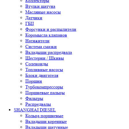
Коллекторы
Втулки шатуна
Масляные насосы
Датчики
ГБЦ
Форсунки и распылители
Коромысла клапанов
Натяжители
Система смазки
Вкладыши распредвала
Шестерни / Шкивы
Соленоиды
Топливные насосы
Блоки двигателя
Поршни
Турбокомпрессоры
Поршневые пальцы
Фильтры
Распредвалы
SHANGHAI DIESEL
Кольца поршневые
Вкладыши коренные
Вкладыши шатунные