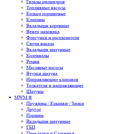
Гильзы цилиндров
Топливные насосы
Кольца поршневые
Клапаны
Вкладыши коренные
Венец маховика
Форсунки и распылители
Свечи накала
Вкладыши шатунные
Коленвалы
Ремни
Масляные насосы
Втулки шатуна
Направляющие клапанов
Толкатели и направляющие
Шатуны
MWM ®
Пружины / Крышки / Замки
Другое
Поршни
Вкладыши шатунные
ГБЦ
Прокладки и Сальники