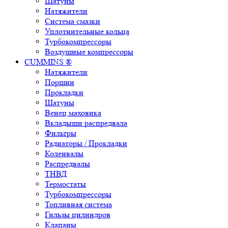
Шатуны
Натяжители
Система смазки
Уплотнительные кольца
Турбокомпрессоры
Воздушные компрессоры
CUMMINS ®
Натяжители
Поршни
Прокладки
Шатуны
Венец маховика
Вкладыши распредвала
Фильтры
Радиаторы / Прокладки
Коленвалы
Распредвалы
ТНВД
Термостаты
Турбокомпрессоры
Топливная система
Гильзы цилиндров
Клапаны