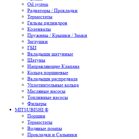
Oil system
Радиаторы / Прокладки
Термостаты
Гильзы цилиндров
Коленвалы
Пружины / Крышки / Замки
Заглушки
ГБЦ
Вкладыши шатунные
Шатуны
Направляющие Клапана
Кольца поршневые
Вкладыши распредвала
Уплотнительные кольца
Масляные насосы
Топливные насосы
Фильтры
MITSUBISHI ®
Поршни
Термостаты
Водяные помпы
Прокладки и Сальники