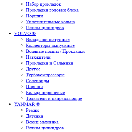
Набор прокладок
Прокладки головки блока
Поршни
Уплотнительные кольца
Гильзы цилиндров
VOLVO ®
Вкладыши шатунные
Коллекторы выпускные
Водяные помпы / Прокладки
Натяжители
Прокладки и Сальники
Другое
Турбокомпрессоры
Соленоиды
Поршни
Кольца поршневые
Толкатели и направляющие
YANMAR ®
Ремни
Датчики
Венец маховика
Гильзы цилиндров