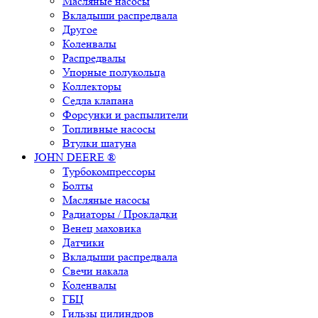
Масляные насосы
Вкладыши распредвала
Другое
Коленвалы
Распредвалы
Упорные полукольца
Коллекторы
Седла клапана
Форсунки и распылители
Топливные насосы
Втулки шатуна
JOHN DEERE ®
Турбокомпрессоры
Болты
Масляные насосы
Радиаторы / Прокладки
Венец маховика
Датчики
Вкладыши распредвала
Свечи накала
Коленвалы
ГБЦ
Гильзы цилиндров