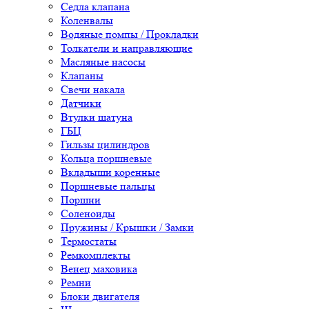
Седла клапана
Коленвалы
Водяные помпы / Прокладки
Толкатели и направляющие
Масляные насосы
Клапаны
Свечи накала
Датчики
Втулки шатуна
ГБЦ
Гильзы цилиндров
Кольца поршневые
Вкладыши коренные
Поршневые пальцы
Поршни
Соленоиды
Пружины / Крышки / Замки
Термостаты
Ремкомплекты
Венец маховика
Ремни
Блоки двигателя