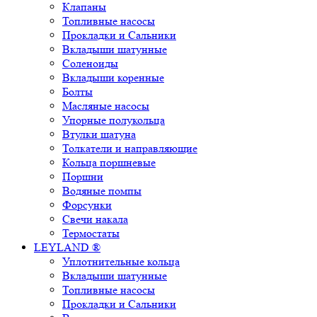
Клапаны
Топливные насосы
Прокладки и Сальники
Вкладыши шатунные
Соленоиды
Вкладыши коренные
Болты
Масляные насосы
Упорные полукольца
Втулки шатуна
Толкатели и направляющие
Кольца поршневые
Поршни
Водяные помпы
Форсунки
Свечи накала
Термостаты
LEYLAND ®
Уплотнительные кольца
Вкладыши шатунные
Топливные насосы
Прокладки и Сальники