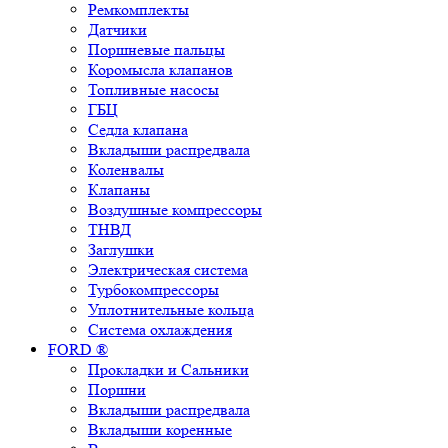
Ремкомплекты
Датчики
Поршневые пальцы
Коромысла клапанов
Топливные насосы
ГБЦ
Седла клапана
Вкладыши распредвала
Коленвалы
Клапаны
Воздушные компрессоры
ТНВД
Заглушки
Электрическая система
Турбокомпрессоры
Уплотнительные кольца
Система охлаждения
FORD ®
Прокладки и Сальники
Поршни
Вкладыши распредвала
Вкладыши коренные