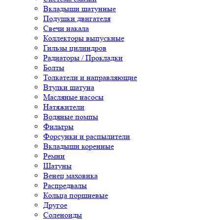
Вкладыши шатунные
Подушки двигателя
Свечи накала
Коллекторы выпускные
Гильзы цилиндров
Радиаторы / Прокладки
Болты
Толкатели и направляющие
Втулки шатуна
Масляные насосы
Натяжители
Водяные помпы
Фильтры
Форсунки и распылители
Вкладыши коренные
Ремни
Шатуны
Венец маховика
Распредвалы
Кольца поршневые
Другое
Соленоиды