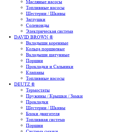
Масляные насосы
Топливные насосы
Шестерни / Шкивы
Заглушки
Соленоиды
Электрическая система
DAVID BROWN ®
Вкладыши коренные
Кольца поршневые
Вкладыши шатунные
Поршни
Прокладки и Сальники
Клапаны
Топливные насосы
DEUTZ ®
Термостаты
Пружины / Крышки / Замки
Прокладки
Шестерни / Шкивы
Блоки двигателя
Топливная система
Поршни
Система смазки