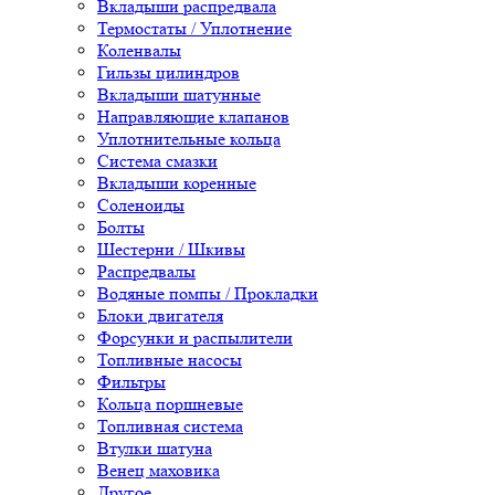
Вкладыши распредвала
Термостаты / Уплотнение
Коленвалы
Гильзы цилиндров
Вкладыши шатунные
Направляющие клапанов
Уплотнительные кольца
Система смазки
Вкладыши коренные
Соленоиды
Болты
Шестерни / Шкивы
Распредвалы
Водяные помпы / Прокладки
Блоки двигателя
Форсунки и распылители
Топливные насосы
Фильтры
Кольца поршневые
Топливная система
Втулки шатуна
Венец маховика
Другое