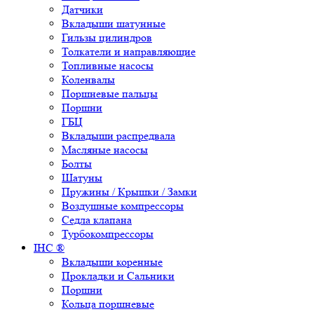
Датчики
Вкладыши шатунные
Гильзы цилиндров
Толкатели и направляющие
Топливные насосы
Коленвалы
Поршневые пальцы
Поршни
ГБЦ
Вкладыши распредвала
Масляные насосы
Болты
Шатуны
Пружины / Крышки / Замки
Воздушные компрессоры
Седла клапана
Турбокомпрессоры
IHC ®
Вкладыши коренные
Прокладки и Сальники
Поршни
Кольца поршневые