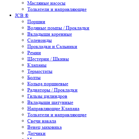
Масляные насосы
Толкатели и направляющие
JCB ®
Поршни
Водяные помпы / Прокладки
Вкладыши коренные
Соленоиды
Прокладки и Сальники
Ремни
Шестерни / Шкивы
Клапаны
Термостаты
Болты
Кольца поршневые
Радиаторы / Прокладки
Гильзы цилиндров
Вкладыши шатунные
Направляющие Клапана
Толкатели и направляющие
Свечи накала
Венец маховика
Датчики