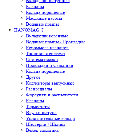
Вкладыши шатунные
Клапаны
Кольца поршневые
Масляные насосы
Водяные помпы
HANOMAG ®
Вкладыши коренные
Водяные помпы / Прокладки
Коромысла клапанов
Топливная система
Система смазки
Прокладки и Сальники
Кольца поршневые
Другое
Коллекторы выпускные
Распредвалы
Форсунки и распылители
Клапаны
Термостаты
Втулки шатуна
Уплотнительные кольца
Шестерни / Шкивы
Венец маховика