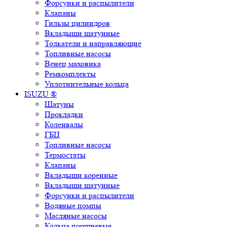
Форсунки и распылители
Клапаны
Гильзы цилиндров
Вкладыши шатунные
Толкатели и направляющие
Топливные насосы
Венец маховика
Ремкомплекты
Уплотнительные кольца
ISUZU ®
Шатуны
Прокладки
Коленвалы
ГБЦ
Топливные насосы
Термостаты
Клапаны
Вкладыши коренные
Вкладыши шатунные
Форсунки и распылители
Водяные помпы
Масляные насосы
Кольца поршневые