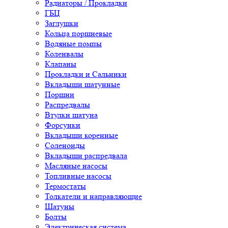
Радиаторы / Прокладки
ГБЦ
Заглушки
Кольца поршневые
Водяные помпы
Коленвалы
Клапаны
Прокладки и Сальники
Вкладыши шатунные
Поршни
Распредвалы
Втулки шатуна
Форсунки
Вкладыши коренные
Соленоиды
Вкладыши распредвала
Масляные насосы
Топливные насосы
Термостаты
Толкатели и направляющие
Шатуны
Болты
Электрическая система