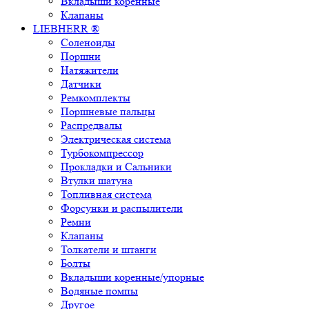
Вкладыши коренные
Клапаны
LIEBHERR ®
Соленоиды
Поршни
Натяжители
Датчики
Ремкомплекты
Поршневые пальцы
Распредвалы
Электрическая система
Турбокомпрессор
Прокладки и Сальники
Втулки шатуна
Топливная система
Форсунки и распылители
Ремни
Клапаны
Толкатели и штанги
Болты
Вкладыши коренные/упорные
Водяные помпы
Другое