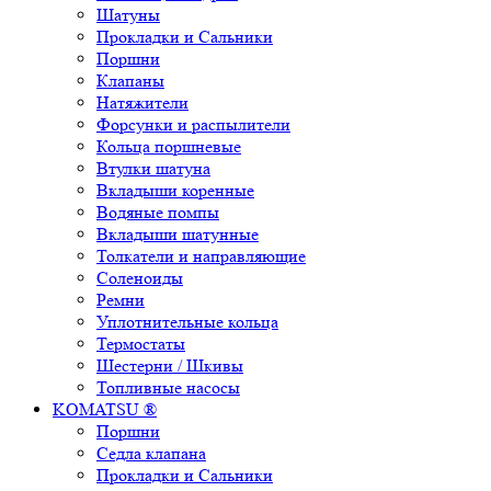
Шатуны
Прокладки и Сальники
Поршни
Клапаны
Натяжители
Форсунки и распылители
Кольца поршневые
Втулки шатуна
Вкладыши коренные
Водяные помпы
Вкладыши шатунные
Толкатели и направляющие
Соленоиды
Ремни
Уплотнительные кольца
Термостаты
Шестерни / Шкивы
Топливные насосы
KOMATSU ®
Поршни
Седла клапана
Прокладки и Сальники