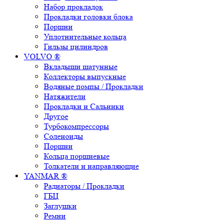
Набор прокладок
Прокладки головки блока
Поршни
Уплотнительные кольца
Гильзы цилиндров
VOLVO ®
Вкладыши шатунные
Коллекторы выпускные
Водяные помпы / Прокладки
Натяжители
Прокладки и Сальники
Другое
Турбокомпрессоры
Соленоиды
Поршни
Кольца поршневые
Толкатели и направляющие
YANMAR ®
Радиаторы / Прокладки
ГБЦ
Заглушки
Ремни