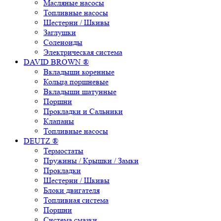
Масляные насосы
Топливные насосы
Шестерни / Шкивы
Заглушки
Соленоиды
Электрическая система
DAVID BROWN ®
Вкладыши коренные
Кольца поршневые
Вкладыши шатунные
Поршни
Прокладки и Сальники
Клапаны
Топливные насосы
DEUTZ ®
Термостаты
Пружины / Крышки / Замки
Прокладки
Шестерни / Шкивы
Блоки двигателя
Топливная система
Поршни
Система смазки