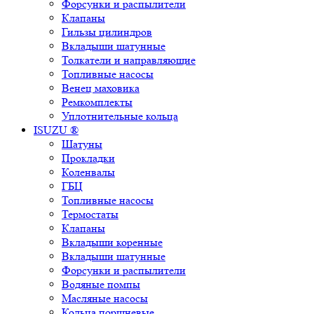
Форсунки и распылители
Клапаны
Гильзы цилиндров
Вкладыши шатунные
Толкатели и направляющие
Топливные насосы
Венец маховика
Ремкомплекты
Уплотнительные кольца
ISUZU ®
Шатуны
Прокладки
Коленвалы
ГБЦ
Топливные насосы
Термостаты
Клапаны
Вкладыши коренные
Вкладыши шатунные
Форсунки и распылители
Водяные помпы
Масляные насосы
Кольца поршневые