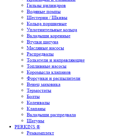
Гильзы цилиндров
Водяные помпы
Шестерни / Шкивы
Кольца поршневые
Уплотнительные кольца
Вкладыши коренные
Втулки шатуна
Масляные насосы
Распредвалы
Толкатели и направляющие
Топливные насосы
Коромысла клапанов
Форсунки и распылители
Венец маховика
Термостаты
Болты
Коленвалы
Клапаны
Вкладыши распредвала
Шатуны
PERKINS ®
Ремкомплект