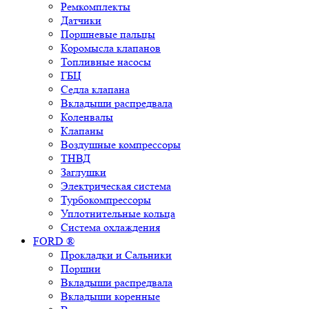
Ремкомплекты
Датчики
Поршневые пальцы
Коромысла клапанов
Топливные насосы
ГБЦ
Седла клапана
Вкладыши распредвала
Коленвалы
Клапаны
Воздушные компрессоры
ТНВД
Заглушки
Электрическая система
Турбокомпрессоры
Уплотнительные кольца
Система охлаждения
FORD ®
Прокладки и Сальники
Поршни
Вкладыши распредвала
Вкладыши коренные