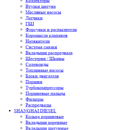
Коллекторы
Втулки шатуна
Масляные насосы
Датчики
ГБЦ
Форсунки и распылители
Коромысла клапанов
Натяжители
Система смазки
Вкладыши распредвала
Шестерни / Шкивы
Соленоиды
Топливные насосы
Блоки двигателя
Поршни
Турбокомпрессоры
Поршневые пальцы
Фильтры
Распредвалы
SHANGHAI DIESEL
Кольца поршневые
Вкладыши коренные
Вкладыши шатунные