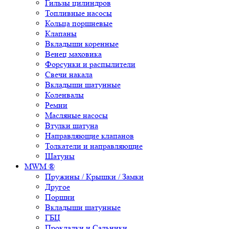
Гильзы цилиндров
Топливные насосы
Кольца поршневые
Клапаны
Вкладыши коренные
Венец маховика
Форсунки и распылители
Свечи накала
Вкладыши шатунные
Коленвалы
Ремни
Масляные насосы
Втулки шатуна
Направляющие клапанов
Толкатели и направляющие
Шатуны
MWM ®
Пружины / Крышки / Замки
Другое
Поршни
Вкладыши шатунные
ГБЦ
Прокладки и Сальники