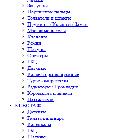
Заглушки
Поршневые пальцы
Толкатели и штанги
Пружины / Крышки / Замки
Масляные насосы
Клапаны
Ремни
Шатуны
Стартеры
ГБЦ
Датчики
Коллекторы выпускные
Турбокомпрессоры
Радиаторы / Прокладки
Коромысла клапанов
Натяжители
KUBOTA ®
Датчики
Гильза цилиндра
Коленвалы
ГБЦ
Шатуны