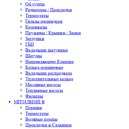
Oil system
Радиаторы / Прокладки
Термостаты
Гильзы цилиндров
Коленвалы
Пружины / Крышки / Замки
Заглушки
ГБЦ
Вкладыши шатунные
Шатуны
Направляющие Клапана
Кольца поршневые
Вкладыши распредвала
Уплотнительные кольца
Масляные насосы
Топливные насосы
Фильтры
MITSUBISHI ®
Поршни
Термостаты
Водяные помпы
Прокладки и Сальники