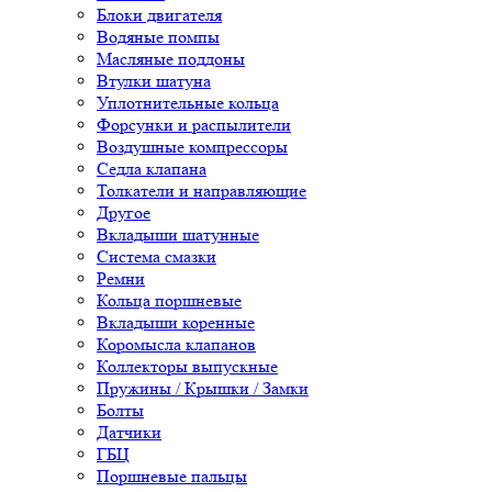
Блоки двигателя
Водяные помпы
Масляные поддоны
Втулки шатуна
Уплотнительные кольца
Форсунки и распылители
Воздушные компрессоры
Седла клапана
Толкатели и направляющие
Другое
Вкладыши шатунные
Система смазки
Ремни
Кольца поршневые
Вкладыши коренные
Коромысла клапанов
Коллекторы выпускные
Пружины / Крышки / Замки
Болты
Датчики
ГБЦ
Поршневые пальцы