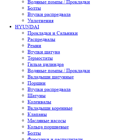
Водяные помпы / Прокладки
Болты
Втулки распредвала
Уплотнения
HYUNDAI
Прокладки и Сальники
Распредвалы
Ремни
Втулки шатуна
Термостаты
Гильза цилиндра
Водяные помпы / Прокладки
Вкладыши шатунные
Поршни
Втулки распредвала
Шатуны
Коленвалы
Вкладыши коренные
Клапаны
Масляные насосы
Кольца поршневые
Болты
Форсунки и распылители