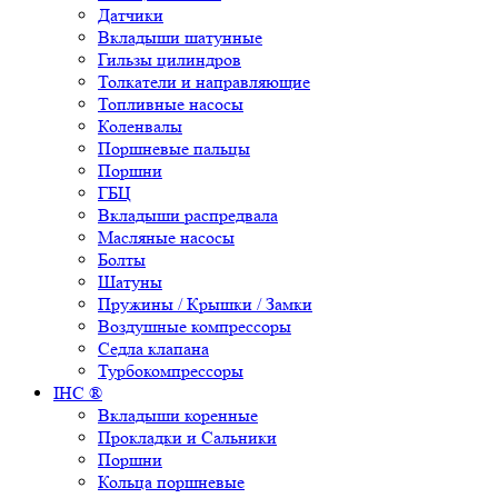
Датчики
Вкладыши шатунные
Гильзы цилиндров
Толкатели и направляющие
Топливные насосы
Коленвалы
Поршневые пальцы
Поршни
ГБЦ
Вкладыши распредвала
Масляные насосы
Болты
Шатуны
Пружины / Крышки / Замки
Воздушные компрессоры
Седла клапана
Турбокомпрессоры
IHC ®
Вкладыши коренные
Прокладки и Сальники
Поршни
Кольца поршневые