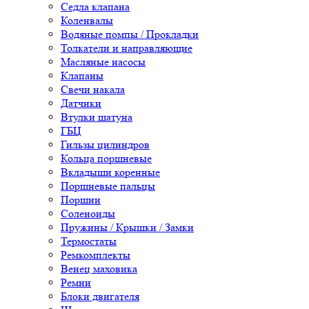
Седла клапана
Коленвалы
Водяные помпы / Прокладки
Толкатели и направляющие
Масляные насосы
Клапаны
Свечи накала
Датчики
Втулки шатуна
ГБЦ
Гильзы цилиндров
Кольца поршневые
Вкладыши коренные
Поршневые пальцы
Поршни
Соленоиды
Пружины / Крышки / Замки
Термостаты
Ремкомплекты
Венец маховика
Ремни
Блоки двигателя