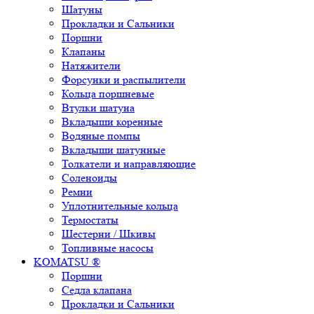
Шатуны
Прокладки и Сальники
Поршни
Клапаны
Натяжители
Форсунки и распылители
Кольца поршневые
Втулки шатуна
Вкладыши коренные
Водяные помпы
Вкладыши шатунные
Толкатели и направляющие
Соленоиды
Ремни
Уплотнительные кольца
Термостаты
Шестерни / Шкивы
Топливные насосы
KOMATSU ®
Поршни
Седла клапана
Прокладки и Сальники