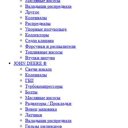
Масляные насосы
Вкладыши распредвала
Другое
Коленвалы
Распредвалы
Упорные полукольца
Коллекторы
Седла клапана
Форсунки и распылители
Топливные насосы
Втулки шатуна
JOHN DEERE ®
Свечи накала
Коленвалы
ГБЦ
Турбокомпрессоры
Болты
Масляные насосы
Радиаторы / Прокладки
Венец маховика
Датчики
Вкладыши распредвала
Гильзы цилиндров