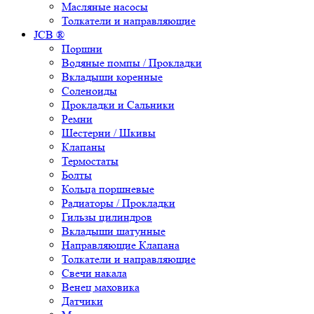
Масляные насосы
Толкатели и направляющие
JCB ®
Поршни
Водяные помпы / Прокладки
Вкладыши коренные
Соленоиды
Прокладки и Сальники
Ремни
Шестерни / Шкивы
Клапаны
Термостаты
Болты
Кольца поршневые
Радиаторы / Прокладки
Гильзы цилиндров
Вкладыши шатунные
Направляющие Клапана
Толкатели и направляющие
Свечи накала
Венец маховика
Датчики