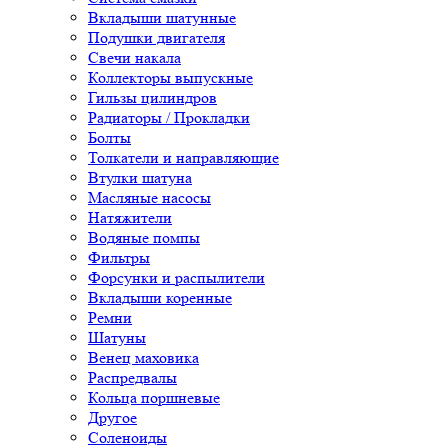
Вкладыши шатунные
Подушки двигателя
Свечи накала
Коллекторы выпускные
Гильзы цилиндров
Радиаторы / Прокладки
Болты
Толкатели и направляющие
Втулки шатуна
Масляные насосы
Натяжители
Водяные помпы
Фильтры
Форсунки и распылители
Вкладыши коренные
Ремни
Шатуны
Венец маховика
Распредвалы
Кольца поршневые
Другое
Соленоиды