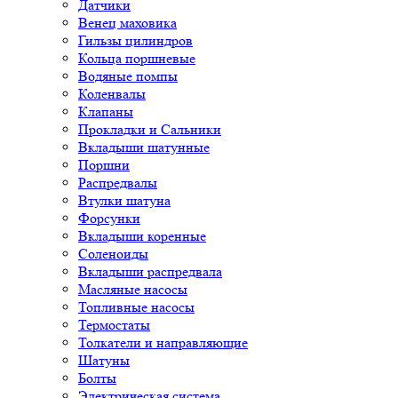
Датчики
Венец маховика
Гильзы цилиндров
Кольца поршневые
Водяные помпы
Коленвалы
Клапаны
Прокладки и Сальники
Вкладыши шатунные
Поршни
Распредвалы
Втулки шатуна
Форсунки
Вкладыши коренные
Соленоиды
Вкладыши распредвала
Масляные насосы
Топливные насосы
Термостаты
Толкатели и направляющие
Шатуны
Болты
Электрическая система