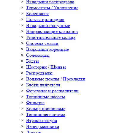
Вкладыши распредвала
Термостаты / Уплотнение
Коленвалы
Гильзы цилиндров
Вкладыши шатунные
Направляющие клапанов
Уплотнительные кольца
Система смазки
Вкладыши коренные
Соленоиды
Болты
Шестерни / Шкивы
Распредвалы
Водяные помпы / Прокладки
Блоки двигателя
Форсунки и распылители
Топливные насосы
Фильтры
Кольца поршневые
Топливная система
Втулки шатуна
Венец маховика
Другое