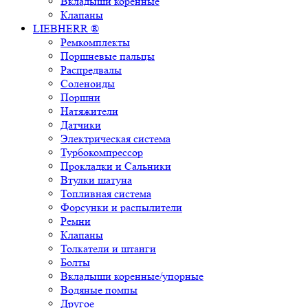
Вкладыши коренные
Клапаны
LIEBHERR ®
Ремкомплекты
Поршневые пальцы
Распредвалы
Соленоиды
Поршни
Натяжители
Датчики
Электрическая система
Турбокомпрессор
Прокладки и Сальники
Втулки шатуна
Топливная система
Форсунки и распылители
Ремни
Клапаны
Толкатели и штанги
Болты
Вкладыши коренные/упорные
Водяные помпы
Другое