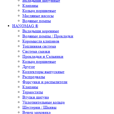
Вкладыши шатунные
Клапаны
Кольца поршневые
Масляные насосы
Водяные помпы
HANOMAG ®
Вкладыши коренные
Водяные помпы / Прокладки
Коромысла клапанов
Топливная система
Система смазки
Прокладки и Сальники
Кольца поршневые
Другое
Коллекторы выпускные
Распредвалы
Форсунки и распылители
Клапаны
Термостаты
Втулки шатуна
Уплотнительные кольца
Шестерни / Шкивы
Венец маховика