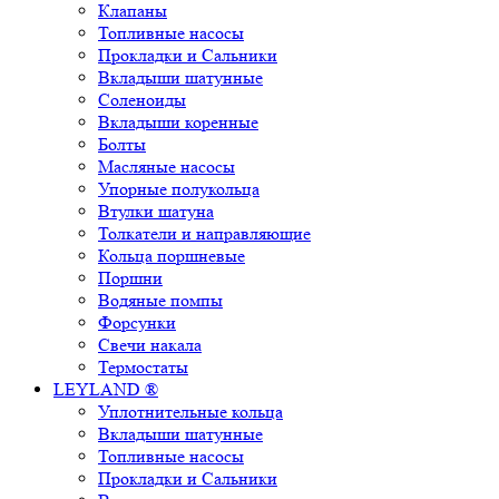
Клапаны
Топливные насосы
Прокладки и Сальники
Вкладыши шатунные
Соленоиды
Вкладыши коренные
Болты
Масляные насосы
Упорные полукольца
Втулки шатуна
Толкатели и направляющие
Кольца поршневые
Поршни
Водяные помпы
Форсунки
Свечи накала
Термостаты
LEYLAND ®
Уплотнительные кольца
Вкладыши шатунные
Топливные насосы
Прокладки и Сальники