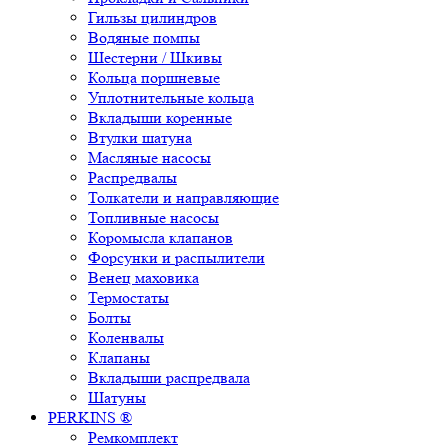
Гильзы цилиндров
Водяные помпы
Шестерни / Шкивы
Кольца поршневые
Уплотнительные кольца
Вкладыши коренные
Втулки шатуна
Масляные насосы
Распредвалы
Толкатели и направляющие
Топливные насосы
Коромысла клапанов
Форсунки и распылители
Венец маховика
Термостаты
Болты
Коленвалы
Клапаны
Вкладыши распредвала
Шатуны
PERKINS ®
Ремкомплект