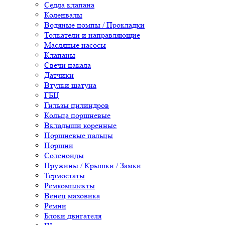
Седла клапана
Коленвалы
Водяные помпы / Прокладки
Толкатели и направляющие
Масляные насосы
Клапаны
Свечи накала
Датчики
Втулки шатуна
ГБЦ
Гильзы цилиндров
Кольца поршневые
Вкладыши коренные
Поршневые пальцы
Поршни
Соленоиды
Пружины / Крышки / Замки
Термостаты
Ремкомплекты
Венец маховика
Ремни
Блоки двигателя