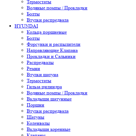
Термостаты
Водяные помпы / Прокладки
Болты
Втулки распредвала
HYUNDAI
Кольца поршневые
Болты
Форсунки и распылители
Направляющие Клапана
Прокладки и Сальники
Распредвалы
Ремни
Втулки шатуна
Термостаты
Гильза цилиндра
Водяные помпы / Прокладки
Вкладыши шатунные
Поршни
Втулки распредвала
Шатуны
Коленвалы
Вкладыши коренные
Клапаны