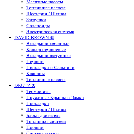
Масляные насосы
Топливные насосы
Шестерни / Шкивы
Заглушки
Соленоиды
Электрическая система
DAVID BROWN ®
Вкладыши коренные
Кольца поршневые
Вкладыши шатунные
Поршни
Прокладки и Сальники
Клапаны
Топливные насосы
DEUTZ ®
Термостаты
Пружины / Крышки / Замки
Прокладки
Шестерни / Шкивы
Блоки двигателя
Топливная система
Поршни
Система смазки