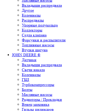
Масляные насосы
Вкладыши распредвала
Другое
Коленвалы
Распредвалы
Упорные полукольца
Коллекторы
Седла клапана
Форсунки и распылители
Топливные насосы
Втулки шатуна
JOHN DEERE ®
Датчики
Вкладыши распредвала
Свечи накала
Коленвалы
ГБЦ
Турбокомпрессоры
Болты
Масляные насосы
Радиаторы / Прокладки
Венец маховика
Гильзы цилиндров