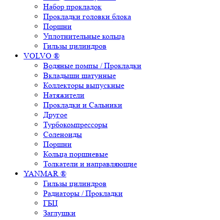
Набор прокладок
Прокладки головки блока
Поршни
Уплотнительные кольца
Гильзы цилиндров
VOLVO ®
Водяные помпы / Прокладки
Вкладыши шатунные
Коллекторы выпускные
Натяжители
Прокладки и Сальники
Другое
Турбокомпрессоры
Соленоиды
Поршни
Кольца поршневые
Толкатели и направляющие
YANMAR ®
Гильзы цилиндров
Радиаторы / Прокладки
ГБЦ
Заглушки