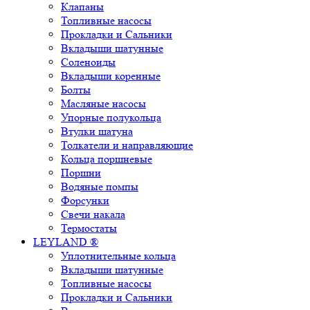
Клапаны
Топливные насосы
Прокладки и Сальники
Вкладыши шатунные
Соленоиды
Вкладыши коренные
Болты
Масляные насосы
Упорные полукольца
Втулки шатуна
Толкатели и направляющие
Кольца поршневые
Поршни
Водяные помпы
Форсунки
Свечи накала
Термостаты
LEYLAND ®
Уплотнительные кольца
Вкладыши шатунные
Топливные насосы
Прокладки и Сальники