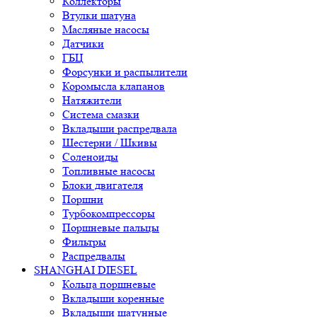
Коллекторы
Втулки шатуна
Масляные насосы
Датчики
ГБЦ
Форсунки и распылители
Коромысла клапанов
Натяжители
Система смазки
Вкладыши распредвала
Шестерни / Шкивы
Соленоиды
Топливные насосы
Блоки двигателя
Поршни
Турбокомпрессоры
Поршневые пальцы
Фильтры
Распредвалы
SHANGHAI DIESEL
Кольца поршневые
Вкладыши коренные
Вкладыши шатунные