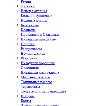
Ремни
Датчики
Венец маховика
Кольца поршневые
Водяные помпы
Коленвалы
Клапаны
Прокладки и Сальники
Вкладыши шатунные
Поршни
Распредвалы
Втулки шатуна
Форсунки
Вкладыши коренные
Соленоиды
Вкладыши распредвала
Масляные насосы
Топливные насосы
Термостаты
Толкатели и направляющие
Шатуны
Болты
Электрическая система