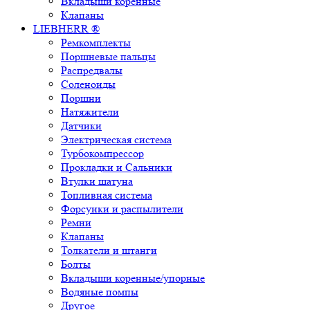
Вкладыши коренные
Клапаны
LIEBHERR ®
Ремкомплекты
Поршневые пальцы
Распредвалы
Соленоиды
Поршни
Натяжители
Датчики
Электрическая система
Турбокомпрессор
Прокладки и Сальники
Втулки шатуна
Топливная система
Форсунки и распылители
Ремни
Клапаны
Толкатели и штанги
Болты
Вкладыши коренные/упорные
Водяные помпы
Другое