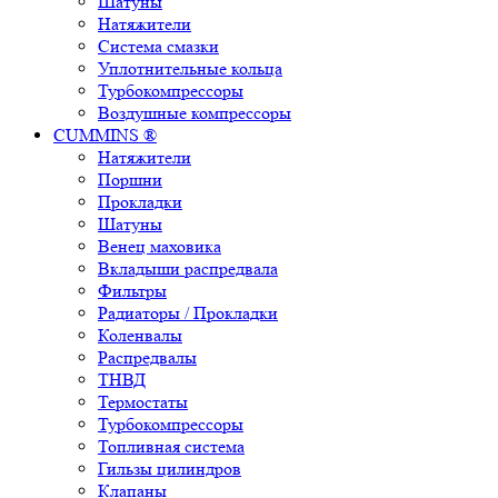
Шатуны
Натяжители
Система смазки
Уплотнительные кольца
Турбокомпрессоры
Воздушные компрессоры
CUMMINS ®
Натяжители
Поршни
Прокладки
Шатуны
Венец маховика
Вкладыши распредвала
Фильтры
Радиаторы / Прокладки
Коленвалы
Распредвалы
ТНВД
Термостаты
Турбокомпрессоры
Топливная система
Гильзы цилиндров
Клапаны