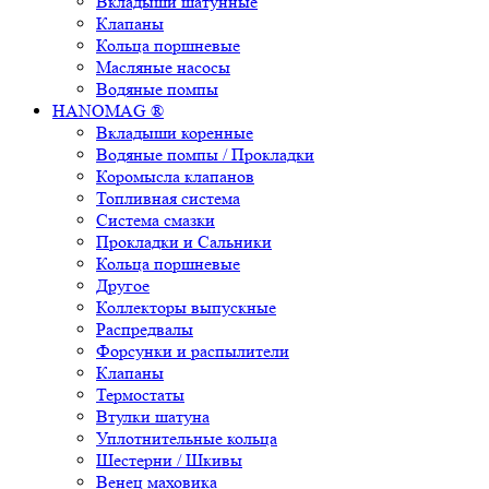
Вкладыши шатунные
Клапаны
Кольца поршневые
Масляные насосы
Водяные помпы
HANOMAG ®
Вкладыши коренные
Водяные помпы / Прокладки
Коромысла клапанов
Топливная система
Система смазки
Прокладки и Сальники
Кольца поршневые
Другое
Коллекторы выпускные
Распредвалы
Форсунки и распылители
Клапаны
Термостаты
Втулки шатуна
Уплотнительные кольца
Шестерни / Шкивы
Венец маховика