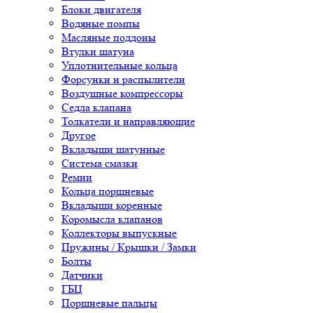
Блоки двигателя
Водяные помпы
Масляные поддоны
Втулки шатуна
Уплотнительные кольца
Форсунки и распылители
Воздушные компрессоры
Седла клапана
Толкатели и направляющие
Другое
Вкладыши шатунные
Система смазки
Ремни
Кольца поршневые
Вкладыши коренные
Коромысла клапанов
Коллекторы выпускные
Пружины / Крышки / Замки
Болты
Датчики
ГБЦ
Поршневые пальцы