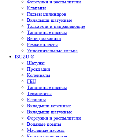
Форсунки и распылители
Клапаны
Гильзы цилиндров
Вкладыши шатунные
Толкатели и направляющие
Топливные насосы
Венец маховика
Ремкомплекты
Уплотнительные кольца
ISUZU ®
Шатуны
Прокладки
Коленвалы
ГБЦ
Топливные насосы
Термостаты
Клапаны
Вкладыши коренные
Вкладыши шатунные
Форсунки и распылители
Водяные помпы
Масляные насосы
Кольца поршневые