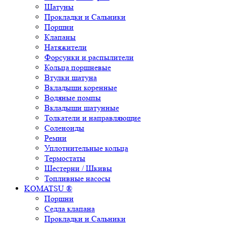
Шатуны
Прокладки и Сальники
Поршни
Клапаны
Натяжители
Форсунки и распылители
Кольца поршневые
Втулки шатуна
Вкладыши коренные
Водяные помпы
Вкладыши шатунные
Толкатели и направляющие
Соленоиды
Ремни
Уплотнительные кольца
Термостаты
Шестерни / Шкивы
Топливные насосы
KOMATSU ®
Поршни
Седла клапана
Прокладки и Сальники