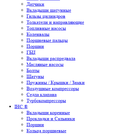
Датчики
Вкладыши шатунные
Гильзы цилиндров
Толкатели и направляющие
Топливные насосы
Коленвалы
Поршневые пальцы
Поршни
ГБЦ
Вкладыши распредвала
Масляные насосы
Болты
Шатуны
Пружины / Крышки / Замки
Воздушные компрессоры
Седла клапана
Турбокомпрессоры
IHC ®
Вкладыши коренные
Прокладки и Сальники
Поршни
Кольца поршневые