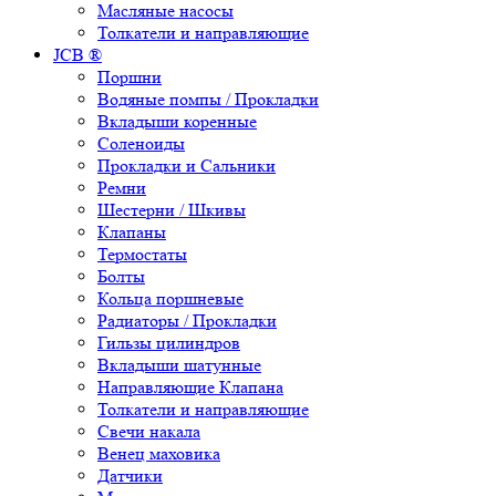
Масляные насосы
Толкатели и направляющие
JCB ®
Поршни
Водяные помпы / Прокладки
Вкладыши коренные
Соленоиды
Прокладки и Сальники
Ремни
Шестерни / Шкивы
Клапаны
Термостаты
Болты
Кольца поршневые
Радиаторы / Прокладки
Гильзы цилиндров
Вкладыши шатунные
Направляющие Клапана
Толкатели и направляющие
Свечи накала
Венец маховика
Датчики