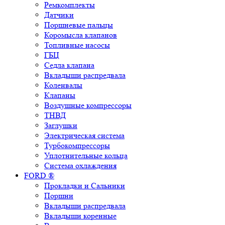
Ремкомплекты
Датчики
Поршневые пальцы
Коромысла клапанов
Топливные насосы
ГБЦ
Седла клапана
Вкладыши распредвала
Коленвалы
Клапаны
Воздушные компрессоры
ТНВД
Заглушки
Электрическая система
Турбокомпрессоры
Уплотнительные кольца
Система охлаждения
FORD ®
Прокладки и Сальники
Поршни
Вкладыши распредвала
Вкладыши коренные