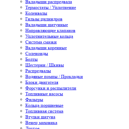
Вкладыши распредвала
Термостаты / Уплотнение
Коленвалы
Гильзы цилиндров
Вкладыши шатунные
Направляющие клапанов
Уплотнительные кольца
Система смазки
Вкладыши коренные
Соленоиды
Болты
Шестерни / Шкивы
Распредвалы
Водяные помпы / Прокладки
Блоки двигателя
Форсунки и распылители
Топливные насосы
Фильтры
Кольца поршневые
Топливная система
Втулки шатуна
Венец маховика
Другое