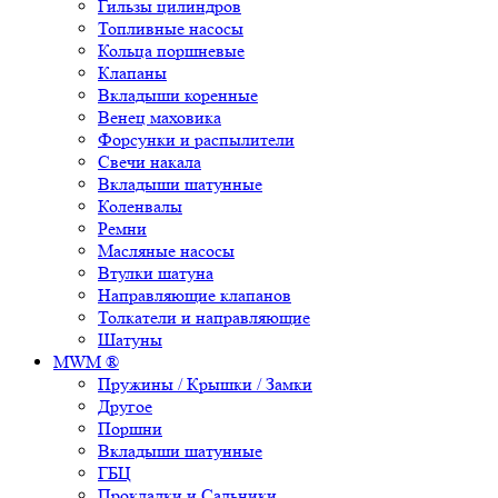
Гильзы цилиндров
Топливные насосы
Кольца поршневые
Клапаны
Вкладыши коренные
Венец маховика
Форсунки и распылители
Свечи накала
Вкладыши шатунные
Коленвалы
Ремни
Масляные насосы
Втулки шатуна
Направляющие клапанов
Толкатели и направляющие
Шатуны
MWM ®
Пружины / Крышки / Замки
Другое
Поршни
Вкладыши шатунные
ГБЦ
Прокладки и Сальники