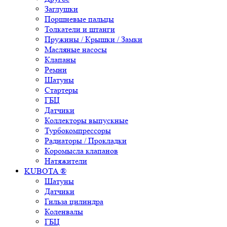
Заглушки
Поршневые пальцы
Толкатели и штанги
Пружины / Крышки / Замки
Масляные насосы
Клапаны
Ремни
Шатуны
Стартеры
ГБЦ
Датчики
Коллекторы выпускные
Турбокомпрессоры
Радиаторы / Прокладки
Коромысла клапанов
Натяжители
KUBOTA ®
Шатуны
Датчики
Гильза цилиндра
Коленвалы
ГБЦ