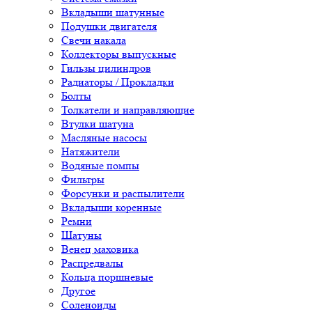
Вкладыши шатунные
Подушки двигателя
Свечи накала
Коллекторы выпускные
Гильзы цилиндров
Радиаторы / Прокладки
Болты
Толкатели и направляющие
Втулки шатуна
Масляные насосы
Натяжители
Водяные помпы
Фильтры
Форсунки и распылители
Вкладыши коренные
Ремни
Шатуны
Венец маховика
Распредвалы
Кольца поршневые
Другое
Соленоиды