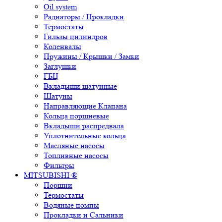
Oil system
Радиаторы / Прокладки
Термостаты
Гильзы цилиндров
Коленвалы
Пружины / Крышки / Замки
Заглушки
ГБЦ
Вкладыши шатунные
Шатуны
Направляющие Клапана
Кольца поршневые
Вкладыши распредвала
Уплотнительные кольца
Масляные насосы
Топливные насосы
Фильтры
MITSUBISHI ®
Поршни
Термостаты
Водяные помпы
Прокладки и Сальники