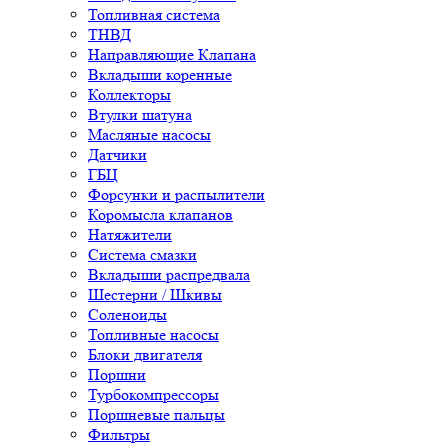
Топливная система
ТНВД
Направляющие Клапана
Вкладыши коренные
Коллекторы
Втулки шатуна
Масляные насосы
Датчики
ГБЦ
Форсунки и распылители
Коромысла клапанов
Натяжители
Система смазки
Вкладыши распредвала
Шестерни / Шкивы
Соленоиды
Топливные насосы
Блоки двигателя
Поршни
Турбокомпрессоры
Поршневые пальцы
Фильтры