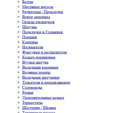
Болты
Масляные насосы
Радиаторы / Прокладки
Венец маховика
Гильзы цилиндров
Шатуны
Прокладки и Сальники
Поршни
Клапаны
Натяжители
Форсунки и распылители
Кольца поршневые
Втулки шатуна
Вкладыши коренные
Водяные помпы
Вкладыши шатунные
Толкатели и направляющие
Соленоиды
Ремни
Уплотнительные кольца
Термостаты
Шестерни / Шкивы
Топливные насосы