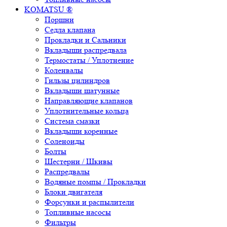
KOMATSU ®
Поршни
Седла клапана
Прокладки и Сальники
Вкладыши распредвала
Термостаты / Уплотнение
Коленвалы
Гильзы цилиндров
Вкладыши шатунные
Направляющие клапанов
Уплотнительные кольца
Система смазки
Вкладыши коренные
Соленоиды
Болты
Шестерни / Шкивы
Распредвалы
Водяные помпы / Прокладки
Блоки двигателя
Форсунки и распылители
Топливные насосы
Фильтры