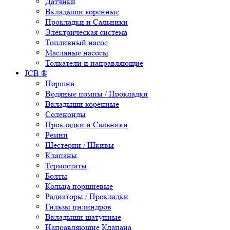
Датчики
Вкладыши коренные
Прокладки и Сальники
Электрическая система
Топливный насос
Масляные насосы
Толкатели и направляющие
JCB ®
Поршни
Водяные помпы / Прокладки
Вкладыши коренные
Соленоиды
Прокладки и Сальники
Ремни
Шестерни / Шкивы
Клапаны
Термостаты
Болты
Кольца поршневые
Радиаторы / Прокладки
Гильзы цилиндров
Вкладыши шатунные
Направляющие Клапана