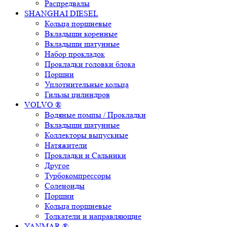
Распредвалы
SHANGHAI DIESEL
Кольца поршневые
Вкладыши коренные
Вкладыши шатунные
Набор прокладок
Прокладки головки блока
Поршни
Уплотнительные кольца
Гильзы цилиндров
VOLVO ®
Водяные помпы / Прокладки
Вкладыши шатунные
Коллекторы выпускные
Натяжители
Прокладки и Сальники
Другое
Турбокомпрессоры
Соленоиды
Поршни
Кольца поршневые
Толкатели и направляющие
YANMAR ®