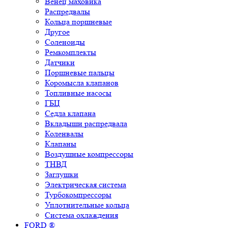
Венец маховика
Распредвалы
Кольца поршневые
Другое
Соленоиды
Ремкомплекты
Датчики
Поршневые пальцы
Коромысла клапанов
Топливные насосы
ГБЦ
Седла клапана
Вкладыши распредвала
Коленвалы
Клапаны
Воздушные компрессоры
ТНВД
Заглушки
Электрическая система
Турбокомпрессоры
Уплотнительные кольца
Система охлаждения
FORD ®