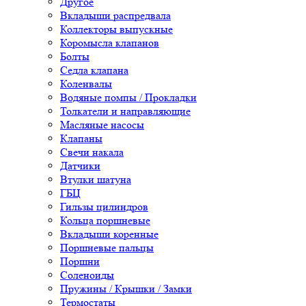
Другое
Вкладыши распредвала
Коллекторы выпускные
Коромысла клапанов
Болты
Седла клапана
Коленвалы
Водяные помпы / Прокладки
Толкатели и направляющие
Масляные насосы
Клапаны
Свечи накала
Датчики
Втулки шатуна
ГБЦ
Гильзы цилиндров
Кольца поршневые
Вкладыши коренные
Поршневые пальцы
Поршни
Соленоиды
Пружины / Крышки / Замки
Термостаты