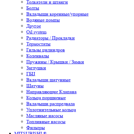
Толкатели и штанги
Болты
Вкладыши коренные/упорные
Водяные помпы
Другое
Oil system
Радиаторы / Прокладки
Термостаты
Гильзы цилиндров
Коленвалы
Пружины / Крышки / Замки
Заглушки
ГБЦ
Вкладыши шатунные
Шатуны
Направляющие Клапана
Кольца поршневые
Вкладыши распредвала
Уплотнительные кольца
Масляные насосы
Топливные насосы
Фильтры
MITSUBISHI ®