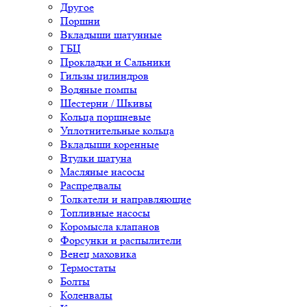
Другое
Поршни
Вкладыши шатунные
ГБЦ
Прокладки и Сальники
Гильзы цилиндров
Водяные помпы
Шестерни / Шкивы
Кольца поршневые
Уплотнительные кольца
Вкладыши коренные
Втулки шатуна
Масляные насосы
Распредвалы
Толкатели и направляющие
Топливные насосы
Коромысла клапанов
Форсунки и распылители
Венец маховика
Термостаты
Болты
Коленвалы