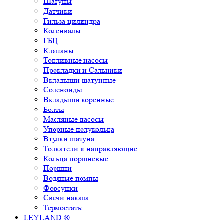
Шатуны
Датчики
Гильза цилиндра
Коленвалы
ГБЦ
Клапаны
Топливные насосы
Прокладки и Сальники
Вкладыши шатунные
Соленоиды
Вкладыши коренные
Болты
Масляные насосы
Упорные полукольца
Втулки шатуна
Толкатели и направляющие
Кольца поршневые
Поршни
Водяные помпы
Форсунки
Свечи накала
Термостаты
LEYLAND ®