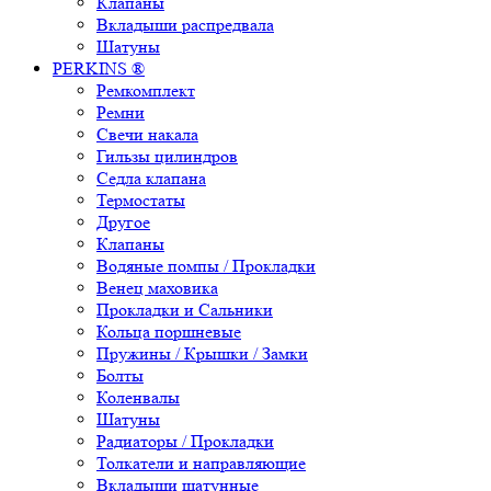
Клапаны
Вкладыши распредвала
Шатуны
PERKINS ®
Ремкомплект
Ремни
Свечи накала
Гильзы цилиндров
Седла клапана
Термостаты
Другое
Клапаны
Водяные помпы / Прокладки
Венец маховика
Прокладки и Сальники
Кольца поршневые
Пружины / Крышки / Замки
Болты
Коленвалы
Шатуны
Радиаторы / Прокладки
Толкатели и направляющие
Вкладыши шатунные