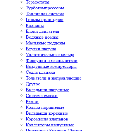
Термостаты
Турбокомпрессоры
Топливная система
Гильзы цилиндров
Клапаны
Блоки двигателя
Водяные помпы
Масляные поддоны
Втулки шатуна
Уплотнительные кольца
Форсунки и распылители
Воздушные компрессоры
Седла клапана
Толкатели и направляющие
Другое
Вкладыши шатунные
Система смазки
Ремни
Кольца поршневые
Вкладыши коренные
Коромысла клапанов
Коллекторы выпускные
Пружины / Крышки / Замки