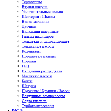
Термостаты
Втулки шатуна
Уплотнительные кольца
Шестерни / Шкивы
Венец маховика
Датчики
Вкладыши шатунные
Гильзы цилиндров
Толкатели и направляющие
Топливные насосы
Коленвалы
Поршневые пальцы
Поршни
ГБЦ
Вкладыши распредвала
Масляные насосы
Болты
Шатуны
Пружины / Крышки / Замки
Воздушные компрессоры
Седла клапана
Турбокомпрессоры
IHC ®