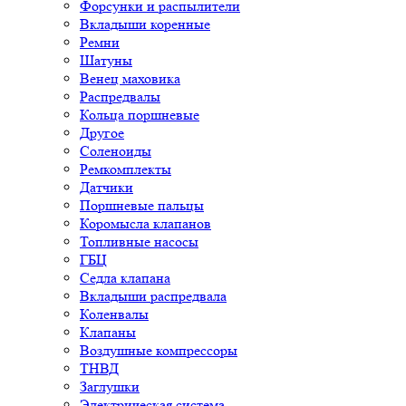
Форсунки и распылители
Вкладыши коренные
Ремни
Шатуны
Венец маховика
Распредвалы
Кольца поршневые
Другое
Соленоиды
Ремкомплекты
Датчики
Поршневые пальцы
Коромысла клапанов
Топливные насосы
ГБЦ
Седла клапана
Вкладыши распредвала
Коленвалы
Клапаны
Воздушные компрессоры
ТНВД
Заглушки
Электрическая система