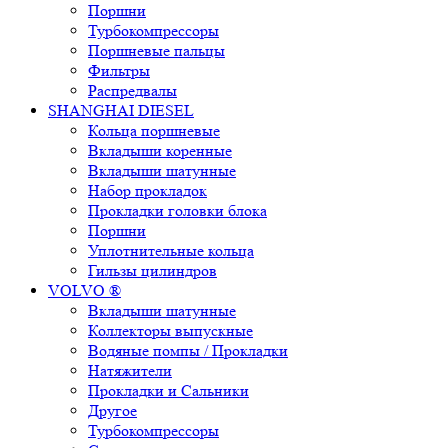
Поршни
Турбокомпрессоры
Поршневые пальцы
Фильтры
Распредвалы
SHANGHAI DIESEL
Кольца поршневые
Вкладыши коренные
Вкладыши шатунные
Набор прокладок
Прокладки головки блока
Поршни
Уплотнительные кольца
Гильзы цилиндров
VOLVO ®
Вкладыши шатунные
Коллекторы выпускные
Водяные помпы / Прокладки
Натяжители
Прокладки и Сальники
Другое
Турбокомпрессоры