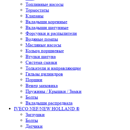
Топливные насосы
Термостаты
Клапаны
Вкладыши коренные
Вкладыши шатунные
Форсунки и распылители
Водяные помпы
Масляные насосы
Кольца поршневые
Втулки шатуна
Система смазки
Толкатели и направляющие
Гильзы цилиндров
Поршни
Венец маховика
Пружины / Крышки / Замки
Болты
Вкладыши распредвала
IVECO NEF/NEW HOLLAND ®
Заглушки
Болты
Датчики