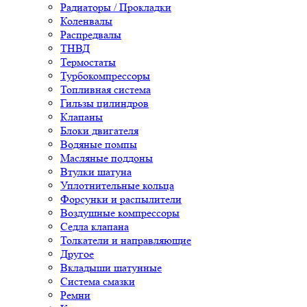
Радиаторы / Прокладки
Коленвалы
Распредвалы
ТНВД
Термостаты
Турбокомпрессоры
Топливная система
Гильзы цилиндров
Клапаны
Блоки двигателя
Водяные помпы
Масляные поддоны
Втулки шатуна
Уплотнительные кольца
Форсунки и распылители
Воздушные компрессоры
Седла клапана
Толкатели и направляющие
Другое
Вкладыши шатунные
Система смазки
Ремни