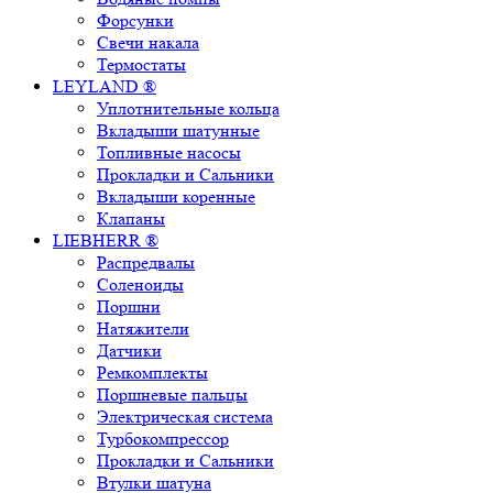
Форсунки
Свечи накала
Термостаты
LEYLAND ®
Уплотнительные кольца
Вкладыши шатунные
Топливные насосы
Прокладки и Сальники
Вкладыши коренные
Клапаны
LIEBHERR ®
Распредвалы
Соленоиды
Поршни
Натяжители
Датчики
Ремкомплекты
Поршневые пальцы
Электрическая система
Турбокомпрессор
Прокладки и Сальники
Втулки шатуна