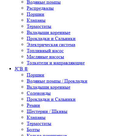
Водяные помпы
Распредвалы
Поршни
Клапаны
Термостаты
Вкладыши коренные
Прокладки и Сальники
Электрическая система
Топливный насос
Масляные насосы
Толкатели и направляющие
JCB ®
Поршни
Водяные помпы / Прокладки
Вкладыши коренные
Соленоиды
Прокладки и Сальники
Ремни
Шестерни / Шкивы
Клапаны
Термостаты
Болты
Кольца поршневые