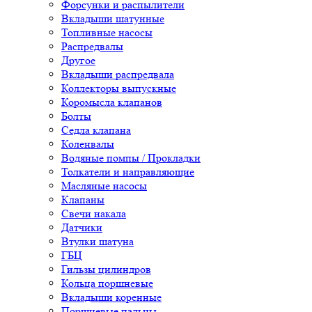
Форсунки и распылители
Вкладыши шатунные
Топливные насосы
Распредвалы
Другое
Вкладыши распредвала
Коллекторы выпускные
Коромысла клапанов
Болты
Седла клапана
Коленвалы
Водяные помпы / Прокладки
Толкатели и направляющие
Масляные насосы
Клапаны
Свечи накала
Датчики
Втулки шатуна
ГБЦ
Гильзы цилиндров
Кольца поршневые
Вкладыши коренные
Поршневые пальцы