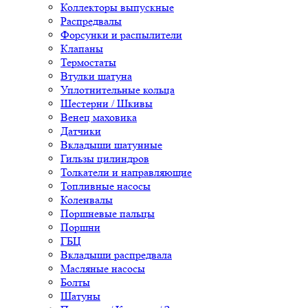
Коллекторы выпускные
Распредвалы
Форсунки и распылители
Клапаны
Термостаты
Втулки шатуна
Уплотнительные кольца
Шестерни / Шкивы
Венец маховика
Датчики
Вкладыши шатунные
Гильзы цилиндров
Толкатели и направляющие
Топливные насосы
Коленвалы
Поршневые пальцы
Поршни
ГБЦ
Вкладыши распредвала
Масляные насосы
Болты
Шатуны