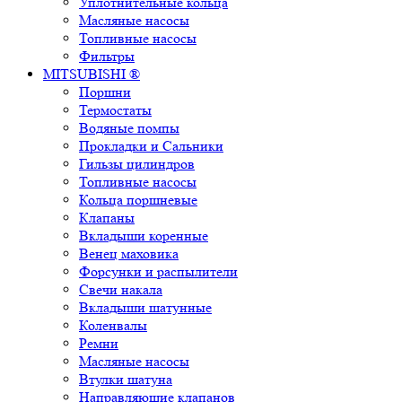
Уплотнительные кольца
Масляные насосы
Топливные насосы
Фильтры
MITSUBISHI ®
Поршни
Термостаты
Водяные помпы
Прокладки и Сальники
Гильзы цилиндров
Топливные насосы
Кольца поршневые
Клапаны
Вкладыши коренные
Венец маховика
Форсунки и распылители
Свечи накала
Вкладыши шатунные
Коленвалы
Ремни
Масляные насосы
Втулки шатуна
Направляющие клапанов