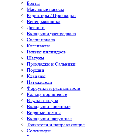
Болты
Масляные насосы
Радиаторы / Прокладки
Венец маховика
Датчики
Вкладыши распредвала
Свечи накала
Коленвалы
Гильзы цилиндров
Шатуны
Прокладки и Сальники
Поршни
Клапаны
Натяжители
Форсунки и распылители
Кольца поршневые
Втулки шатуна
Вкладыши коренные
Водяные помпы
Вкладыши шатунные
Толкатели и направляющие
Соленоиды