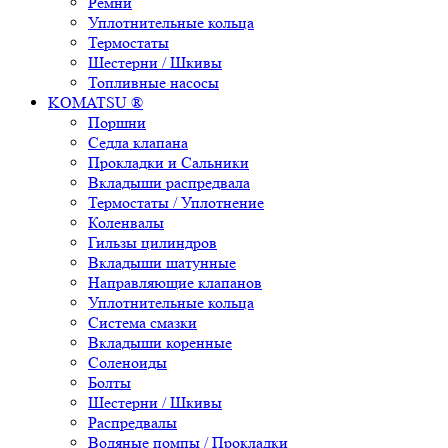
Ремни
Уплотнительные кольца
Термостаты
Шестерни / Шкивы
Топливные насосы
KOMATSU ®
Поршни
Седла клапана
Прокладки и Сальники
Вкладыши распредвала
Термостаты / Уплотнение
Коленвалы
Гильзы цилиндров
Вкладыши шатунные
Направляющие клапанов
Уплотнительные кольца
Система смазки
Вкладыши коренные
Соленоиды
Болты
Шестерни / Шкивы
Распредвалы
Водяные помпы / Прокладки