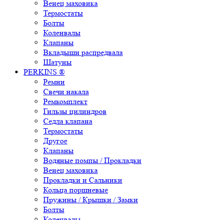
Венец маховика
Термостаты
Болты
Коленвалы
Клапаны
Вкладыши распредвала
Шатуны
PERKINS ®
Ремни
Свечи накала
Ремкомплект
Гильзы цилиндров
Седла клапана
Термостаты
Другое
Клапаны
Водяные помпы / Прокладки
Венец маховика
Прокладки и Сальники
Кольца поршневые
Пружины / Крышки / Замки
Болты
Коленвалы