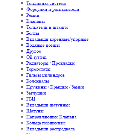
Топливная система
Форсунки и распылители
Ремни
Клапаны
Толкатели и штанги
Болты
Вкладыши коренные/упорные
Водяные помпы
Другое
Oil system
Радиаторы / Прокладки
Термостаты
Гильзы цилиндров
Коленвалы
Пружины / Крышки / Замки
Заглушки
ГБЦ
Вкладыши шатунные
Шатуны
Направляющие Клапана
Кольца поршневые
Вкладыши распредвала