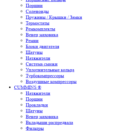
Поршни
Соленоиды
Пружины / Крышки / Замки
Термостаты
Ремкомплекты
Венец маховика
Ремни
Блоки двигателя
Шатуны
Натяжители
Система смазки
Уплотнительные кольца
Турбокомпрессоры
Воздушные компрессоры
CUMMINS ®
Натяжители
Поршни
Прокладки
Шатуны
Венец маховика
Вкладыши распредвала
Фильтры