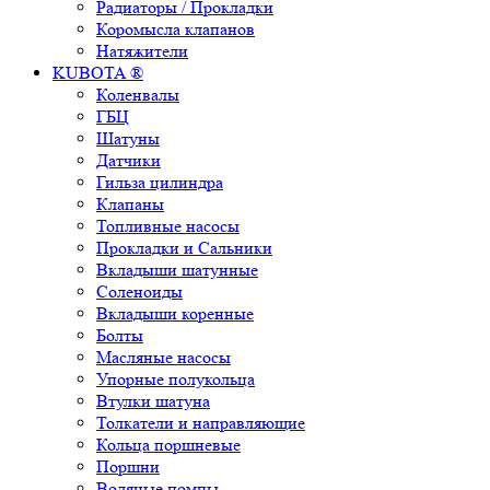
Радиаторы / Прокладки
Коромысла клапанов
Натяжители
KUBOTA ®
Коленвалы
ГБЦ
Шатуны
Датчики
Гильза цилиндра
Клапаны
Топливные насосы
Прокладки и Сальники
Вкладыши шатунные
Соленоиды
Вкладыши коренные
Болты
Масляные насосы
Упорные полукольца
Втулки шатуна
Толкатели и направляющие
Кольца поршневые
Поршни
Водяные помпы