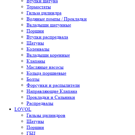
Втулки шатуна
Термостаты
Гильза цилиндра
Водяные помпы / Прокладки
Вкладыши шатунные
Поршни
Втулки распредвала
Шатуны
Коленвалы
Вкладыши коренные
Клапаны
Масляные насосы
Кольца поршневые
Болты
Форсунки и распылители
Направляющие Клапана
Прокладки и Сальники
Распредвалы
LOVOL
Гильзы цилиндров
Шатуны
Поршни
ГБЦ