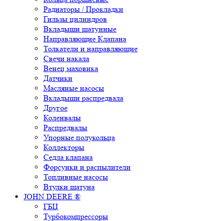
Радиаторы / Прокладки
Гильзы цилиндров
Вкладыши шатунные
Направляющие Клапана
Толкатели и направляющие
Свечи накала
Венец маховика
Датчики
Масляные насосы
Вкладыши распредвала
Другое
Коленвалы
Распредвалы
Упорные полукольца
Коллекторы
Седла клапана
Форсунки и распылители
Топливные насосы
Втулки шатуна
JOHN DEERE ®
ГБЦ
Турбокомпрессоры