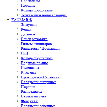
Соленоиды
Поршни
Кольца поршневые
Толкатели и направляющие
YANMAR ®
Заглушки
Ремни
Датчики
Венец маховика
Гильзы цилиндров
Радиаторы / Прокладки
ГБЦ
Кольца поршневые
Водяные помпы
Коленвалы
Клапаны
Прокладки и Сальники
Вкладыши шатунные
Поршни
Распредвалы
Втулки шатуна
Форсунки
Вкладыши коренные