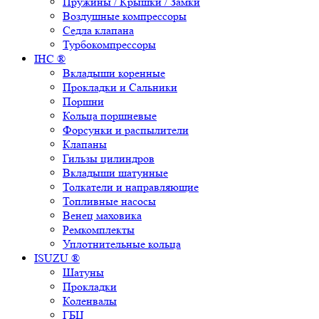
Пружины / Крышки / Замки
Воздушные компрессоры
Седла клапана
Турбокомпрессоры
IHC ®
Вкладыши коренные
Прокладки и Сальники
Поршни
Кольца поршневые
Форсунки и распылители
Клапаны
Гильзы цилиндров
Вкладыши шатунные
Толкатели и направляющие
Топливные насосы
Венец маховика
Ремкомплекты
Уплотнительные кольца
ISUZU ®
Шатуны
Прокладки
Коленвалы
ГБЦ