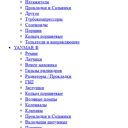
Натяжители
Прокладки и Сальники
Другое
Турбокомпрессоры
Соленоиды
Поршни
Кольца поршневые
Толкатели и направляющие
YANMAR ®
Ремни
Датчики
Венец маховика
Гильзы цилиндров
Радиаторы / Прокладки
ГБЦ
Заглушки
Кольца поршневые
Водяные помпы
Коленвалы
Клапаны
Прокладки и Сальники
Вкладыши шатунные
Поршни