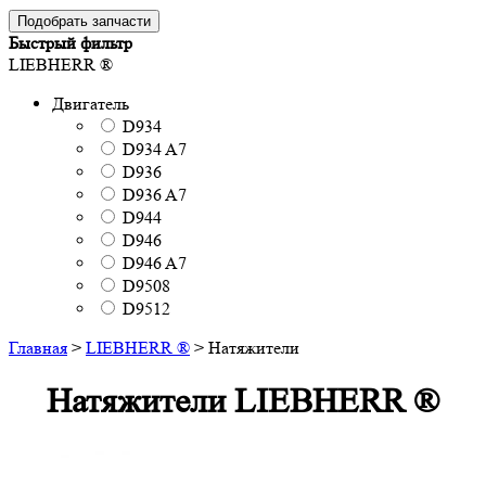
Подобрать запчасти
Быстрый фильтр
LIEBHERR ®
Двигатель
D934
D934 A7
D936
D936 A7
D944
D946
D946 A7
D9508
D9512
Главная
>
LIEBHERR ®
>
Натяжители
Натяжители LIEBHERR ®