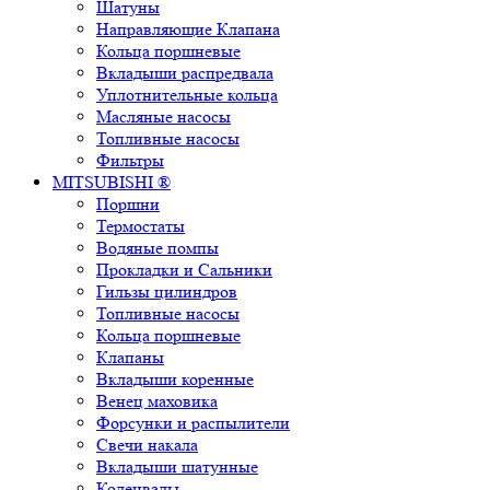
Шатуны
Направляющие Клапана
Кольца поршневые
Вкладыши распредвала
Уплотнительные кольца
Масляные насосы
Топливные насосы
Фильтры
MITSUBISHI ®
Поршни
Термостаты
Водяные помпы
Прокладки и Сальники
Гильзы цилиндров
Топливные насосы
Кольца поршневые
Клапаны
Вкладыши коренные
Венец маховика
Форсунки и распылители
Свечи накала
Вкладыши шатунные
Коленвалы