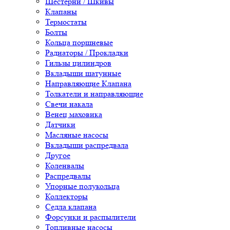
Шестерни / Шкивы
Клапаны
Термостаты
Болты
Кольца поршневые
Радиаторы / Прокладки
Гильзы цилиндров
Вкладыши шатунные
Направляющие Клапана
Толкатели и направляющие
Свечи накала
Венец маховика
Датчики
Масляные насосы
Вкладыши распредвала
Другое
Коленвалы
Распредвалы
Упорные полукольца
Коллекторы
Седла клапана
Форсунки и распылители
Топливные насосы