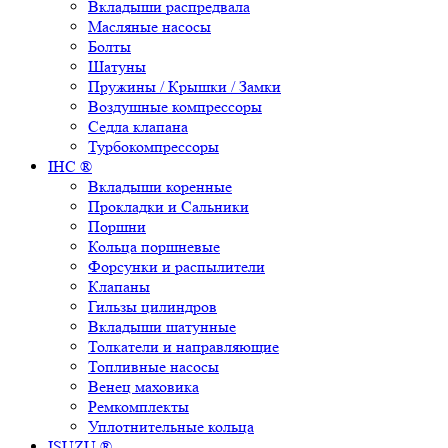
Вкладыши распредвала
Масляные насосы
Болты
Шатуны
Пружины / Крышки / Замки
Воздушные компрессоры
Седла клапана
Турбокомпрессоры
IHC ®
Вкладыши коренные
Прокладки и Сальники
Поршни
Кольца поршневые
Форсунки и распылители
Клапаны
Гильзы цилиндров
Вкладыши шатунные
Толкатели и направляющие
Топливные насосы
Венец маховика
Ремкомплекты
Уплотнительные кольца
ISUZU ®