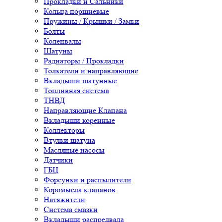
Прокладки и Сальники
Кольца поршневые
Пружины / Крышки / Замки
Болты
Коленвалы
Шатуны
Радиаторы / Прокладки
Толкатели и направляющие
Вкладыши шатунные
Топливная система
ТНВД
Направляющие Клапана
Вкладыши коренные
Коллекторы
Втулки шатуна
Масляные насосы
Датчики
ГБЦ
Форсунки и распылители
Коромысла клапанов
Натяжители
Система смазки
Вкладыши распредвала