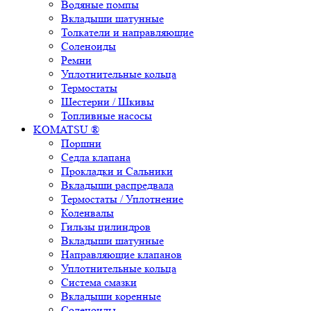
Водяные помпы
Вкладыши шатунные
Толкатели и направляющие
Соленоиды
Ремни
Уплотнительные кольца
Термостаты
Шестерни / Шкивы
Топливные насосы
KOMATSU ®
Поршни
Седла клапана
Прокладки и Сальники
Вкладыши распредвала
Термостаты / Уплотнение
Коленвалы
Гильзы цилиндров
Вкладыши шатунные
Направляющие клапанов
Уплотнительные кольца
Система смазки
Вкладыши коренные
Соленоиды