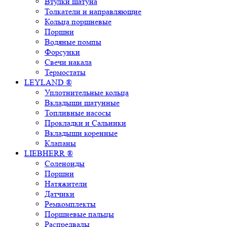
Втулки шатуна
Толкатели и направляющие
Кольца поршневые
Поршни
Водяные помпы
Форсунки
Свечи накала
Термостаты
LEYLAND ®
Уплотнительные кольца
Вкладыши шатунные
Топливные насосы
Прокладки и Сальники
Вкладыши коренные
Клапаны
LIEBHERR ®
Соленоиды
Поршни
Натяжители
Датчики
Ремкомплекты
Поршневые пальцы
Распредвалы