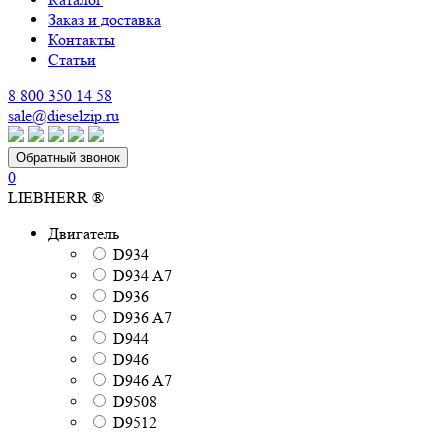
Заказ и доставка
Контакты
Статьи
8 800 350 14 58
sale@dieselzip.ru
Обратный звонок
0
LIEBHERR ®
Двигатель
D934
D934 A7
D936
D936 A7
D944
D946
D946 A7
D9508
D9512