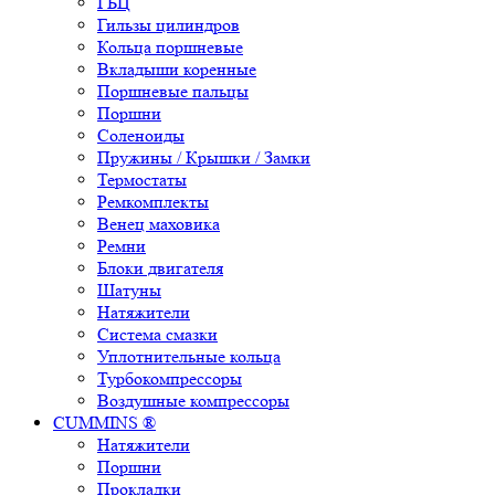
ГБЦ
Гильзы цилиндров
Кольца поршневые
Вкладыши коренные
Поршневые пальцы
Поршни
Соленоиды
Пружины / Крышки / Замки
Термостаты
Ремкомплекты
Венец маховика
Ремни
Блоки двигателя
Шатуны
Натяжители
Система смазки
Уплотнительные кольца
Турбокомпрессоры
Воздушные компрессоры
CUMMINS ®
Натяжители
Поршни
Прокладки