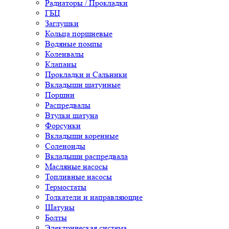
Радиаторы / Прокладки
ГБЦ
Заглушки
Кольца поршневые
Водяные помпы
Коленвалы
Клапаны
Прокладки и Сальники
Вкладыши шатунные
Поршни
Распредвалы
Втулки шатуна
Форсунки
Вкладыши коренные
Соленоиды
Вкладыши распредвала
Масляные насосы
Топливные насосы
Термостаты
Толкатели и направляющие
Шатуны
Болты
Электрическая система