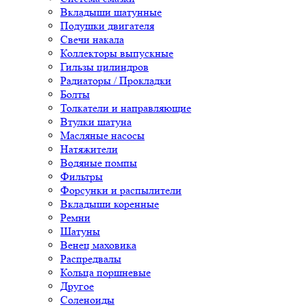
Вкладыши шатунные
Подушки двигателя
Свечи накала
Коллекторы выпускные
Гильзы цилиндров
Радиаторы / Прокладки
Болты
Толкатели и направляющие
Втулки шатуна
Масляные насосы
Натяжители
Водяные помпы
Фильтры
Форсунки и распылители
Вкладыши коренные
Ремни
Шатуны
Венец маховика
Распредвалы
Кольца поршневые
Другое
Соленоиды