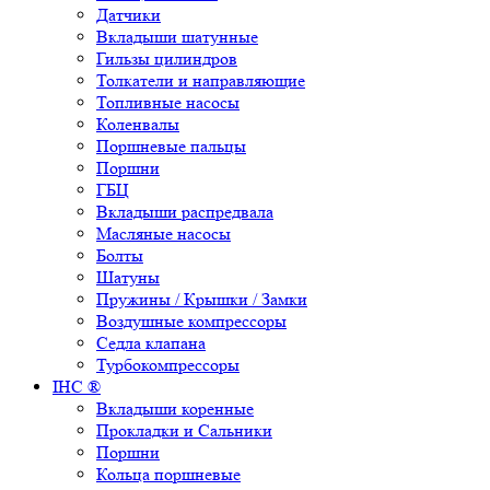
Датчики
Вкладыши шатунные
Гильзы цилиндров
Толкатели и направляющие
Топливные насосы
Коленвалы
Поршневые пальцы
Поршни
ГБЦ
Вкладыши распредвала
Масляные насосы
Болты
Шатуны
Пружины / Крышки / Замки
Воздушные компрессоры
Седла клапана
Турбокомпрессоры
IHC ®
Вкладыши коренные
Прокладки и Сальники
Поршни
Кольца поршневые