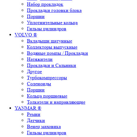
Набор прокладок
Прокладки головки блока
Поршни
Уплотнительные кольца
Гильзы цилиндров
VOLVO ®
Вкладыши шатунные
Коллекторы выпускные
Водяные помпы / Прокладки
Натяжители
Прокладки и Сальники
Другое
Турбокомпрессоры
Соленоиды
Поршни
Кольца поршневые
Толкатели и направляющие
YANMAR ®
Ремни
Датчики
Венец маховика
Гильзы цилиндров