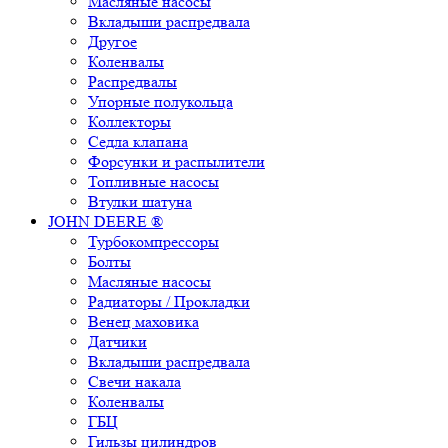
Масляные насосы
Вкладыши распредвала
Другое
Коленвалы
Распредвалы
Упорные полукольца
Коллекторы
Седла клапана
Форсунки и распылители
Топливные насосы
Втулки шатуна
JOHN DEERE ®
Турбокомпрессоры
Болты
Масляные насосы
Радиаторы / Прокладки
Венец маховика
Датчики
Вкладыши распредвала
Свечи накала
Коленвалы
ГБЦ
Гильзы цилиндров