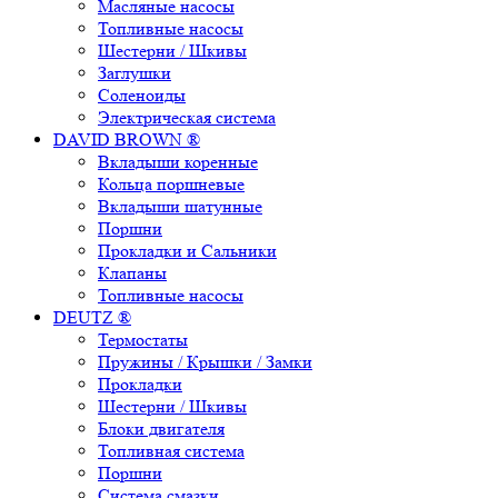
Масляные насосы
Топливные насосы
Шестерни / Шкивы
Заглушки
Соленоиды
Электрическая система
DAVID BROWN ®
Вкладыши коренные
Кольца поршневые
Вкладыши шатунные
Поршни
Прокладки и Сальники
Клапаны
Топливные насосы
DEUTZ ®
Термостаты
Пружины / Крышки / Замки
Прокладки
Шестерни / Шкивы
Блоки двигателя
Топливная система
Поршни
Система смазки