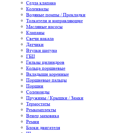
Седла клапана
Коленвалы
Водяные помпы / Прокладки
Толкатели и направляющие
Масляные насосы
Клапаны
Свечи накала
Датчики
Втулки шатуна
ГБЦ
Гильзы цилиндров
Кольца поршневые
Вкладыши коренные
Поршневые пальцы
Поршни
Соленоиды
Пружины / Крышки / Замки
Термостаты
Ремкомплекты
Венец маховика
Ремни
Блоки двигателя