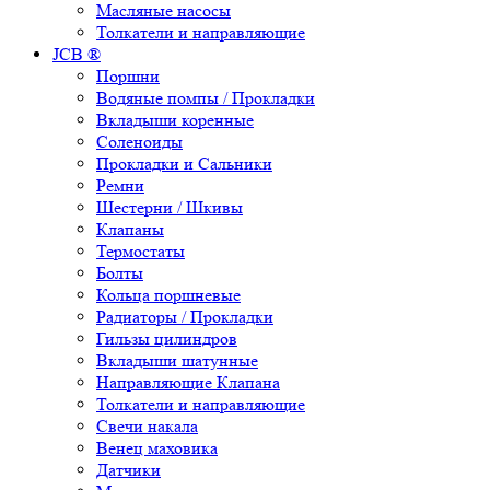
Масляные насосы
Толкатели и направляющие
JCB ®
Поршни
Водяные помпы / Прокладки
Вкладыши коренные
Соленоиды
Прокладки и Сальники
Ремни
Шестерни / Шкивы
Клапаны
Термостаты
Болты
Кольца поршневые
Радиаторы / Прокладки
Гильзы цилиндров
Вкладыши шатунные
Направляющие Клапана
Толкатели и направляющие
Свечи накала
Венец маховика
Датчики