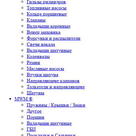
Гильзы цилиндров
Топливные насосы
Кольца поршневые
Клапаны
Вкладыши коренные
Венец маховика
Форсунки и распылители
Свечи накала
Вкладыши шатунные
Коленвалы
Ремни
Масляные насосы
Втулки шатуна
Направляющие клапанов
Толкатели и направляющие
Шатуны
MWM ®
Пружины / Крышки / Замки
Другое
Поршни
Вкладыши шатунные
ГБЦ
Прокладки и Сальники