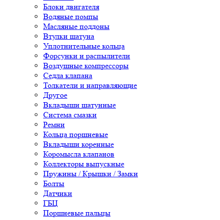
Блоки двигателя
Водяные помпы
Масляные поддоны
Втулки шатуна
Уплотнительные кольца
Форсунки и распылители
Воздушные компрессоры
Седла клапана
Толкатели и направляющие
Другое
Вкладыши шатунные
Система смазки
Ремни
Кольца поршневые
Вкладыши коренные
Коромысла клапанов
Коллекторы выпускные
Пружины / Крышки / Замки
Болты
Датчики
ГБЦ
Поршневые пальцы