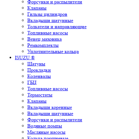
Форсунки и распылители
Клапаны
Гильзы цилиндров
Вкладыши шатунные
Толкатели и направляющие
Топливные насосы
Венец маховика
Ремкомплекты
Уплотнительные кольца
ISUZU ®
Шатуны
Прокладки
Коленвалы
ГБЦ
Топливные насосы
Термостаты
Клапаны
Вкладыши коренные
Вкладыши шатунные
Форсунки и распылители
Водяные помпы
Масляные насосы
Кольца поршневые