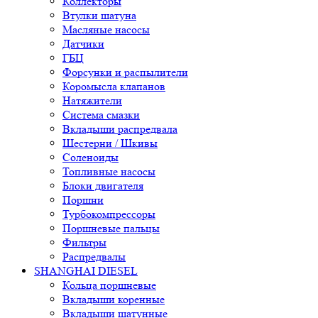
Коллекторы
Втулки шатуна
Масляные насосы
Датчики
ГБЦ
Форсунки и распылители
Коромысла клапанов
Натяжители
Система смазки
Вкладыши распредвала
Шестерни / Шкивы
Соленоиды
Топливные насосы
Блоки двигателя
Поршни
Турбокомпрессоры
Поршневые пальцы
Фильтры
Распредвалы
SHANGHAI DIESEL
Кольца поршневые
Вкладыши коренные
Вкладыши шатунные