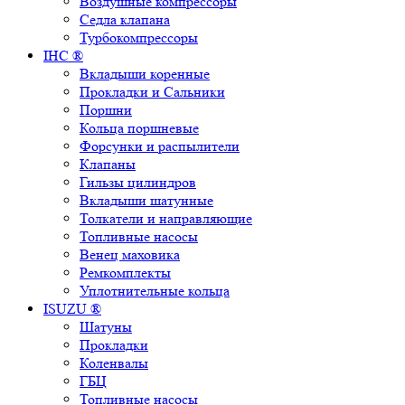
Воздушные компрессоры
Седла клапана
Турбокомпрессоры
IHC ®
Вкладыши коренные
Прокладки и Сальники
Поршни
Кольца поршневые
Форсунки и распылители
Клапаны
Гильзы цилиндров
Вкладыши шатунные
Толкатели и направляющие
Топливные насосы
Венец маховика
Ремкомплекты
Уплотнительные кольца
ISUZU ®
Шатуны
Прокладки
Коленвалы
ГБЦ
Топливные насосы