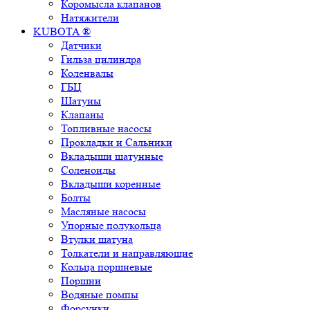
Коромысла клапанов
Натяжители
KUBOTA ®
Датчики
Гильза цилиндра
Коленвалы
ГБЦ
Шатуны
Клапаны
Топливные насосы
Прокладки и Сальники
Вкладыши шатунные
Соленоиды
Вкладыши коренные
Болты
Масляные насосы
Упорные полукольца
Втулки шатуна
Толкатели и направляющие
Кольца поршневые
Поршни
Водяные помпы
Форсунки