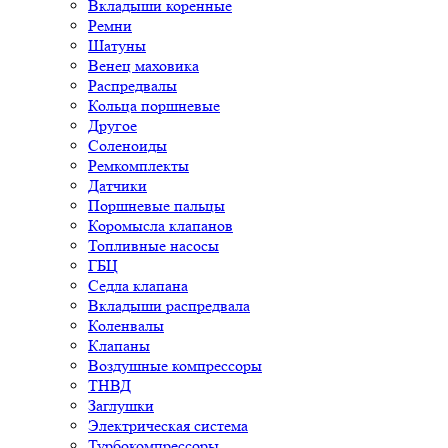
Вкладыши коренные
Ремни
Шатуны
Венец маховика
Распредвалы
Кольца поршневые
Другое
Соленоиды
Ремкомплекты
Датчики
Поршневые пальцы
Коромысла клапанов
Топливные насосы
ГБЦ
Седла клапана
Вкладыши распредвала
Коленвалы
Клапаны
Воздушные компрессоры
ТНВД
Заглушки
Электрическая система
Турбокомпрессоры