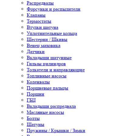
Распредвалы
Форсунки и распылители
Клапаны
Термостаты
Втулки шатуна
Уплотнительные кольца
Шестерни / Шкивы
Венец маховика
Датчики
Вкладыши шатунные
Гильзы цилиндров
Толкатели и направляющие
Топливные насосы
Коленвалы
Поршневые пальцы
Поршни
ГБЦ
Вкладыши распредвала
Масляные насосы
Болты
Шатуны
Пружины / Крышки / Замки