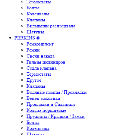
Термостаты
Болты
Коленвалы
Клапаны
Вкладыши распредвала
Шатуны
PERKINS ®
Ремкомплект
Ремни
Свечи накала
Гильзы цилиндров
Седла клапана
Термостаты
Другое
Клапаны
Водяные помпы / Прокладки
Венец маховика
Прокладки и Сальники
Кольца поршневые
Пружины / Крышки / Замки
Болты
Коленвалы
Шатуны