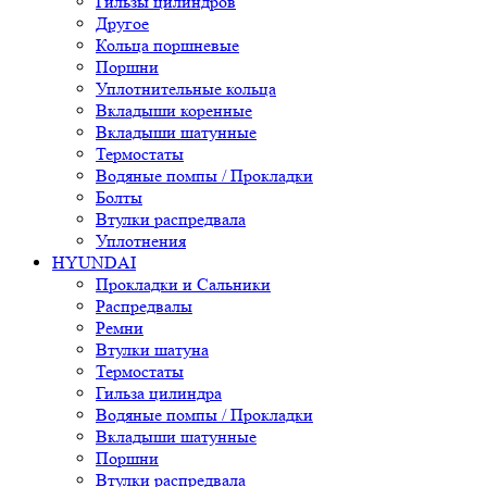
Гильзы цилиндров
Другое
Кольца поршневые
Поршни
Уплотнительные кольца
Вкладыши коренные
Вкладыши шатунные
Термостаты
Водяные помпы / Прокладки
Болты
Втулки распредвала
Уплотнения
HYUNDAI
Прокладки и Сальники
Распредвалы
Ремни
Втулки шатуна
Термостаты
Гильза цилиндра
Водяные помпы / Прокладки
Вкладыши шатунные
Поршни
Втулки распредвала