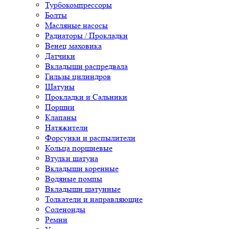
Турбокомпрессоры
Болты
Масляные насосы
Радиаторы / Прокладки
Венец маховика
Датчики
Вкладыши распредвала
Гильзы цилиндров
Шатуны
Прокладки и Сальники
Поршни
Клапаны
Натяжители
Форсунки и распылители
Кольца поршневые
Втулки шатуна
Вкладыши коренные
Водяные помпы
Вкладыши шатунные
Толкатели и направляющие
Соленоиды
Ремни