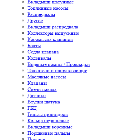
Вкладыши шатунные
Топливные насосы
Распредвалы
Другое
Вкладыши распредвала
Коллекторы выпускные
Коромысла клапанов
Болты
Седла клапана
Коленвалы
Водяные помпы / Прокладки
Толкатели и направляющие
Масляные насосы
Клапаны
Свечи накала
Датчики
Втулки шатуна
ГБЦ
Гильзы цилиндров
Кольца поршневые
Вкладыши коренные
Поршневые пальцы
Поршни