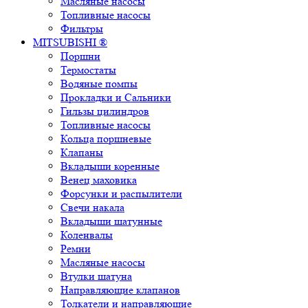
Масляные насосы
Топливные насосы
Фильтры
MITSUBISHI ®
Поршни
Термостаты
Водяные помпы
Прокладки и Сальники
Гильзы цилиндров
Топливные насосы
Кольца поршневые
Клапаны
Вкладыши коренные
Венец маховика
Форсунки и распылители
Свечи накала
Вкладыши шатунные
Коленвалы
Ремни
Масляные насосы
Втулки шатуна
Направляющие клапанов
Толкатели и направляющие