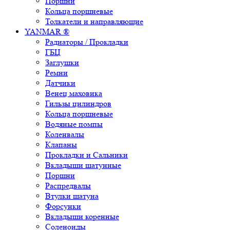
Поршни
Кольца поршневые
Толкатели и направляющие
YANMAR ®
Радиаторы / Прокладки
ГБЦ
Заглушки
Ремни
Датчики
Венец маховика
Гильзы цилиндров
Кольца поршневые
Водяные помпы
Коленвалы
Клапаны
Прокладки и Сальники
Вкладыши шатунные
Поршни
Распредвалы
Втулки шатуна
Форсунки
Вкладыши коренные
Соленоиды