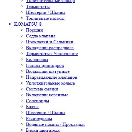
Уплотнительные кольца
Термостаты
Шестерни / Шкивы
Топливные насосы
KOMATSU ®
Поршни
Седла клапана
Прокладки и Сальники
Вкладыши распредвала
Термостаты / Уплотнение
Коленвалы
Гильзы цилиндров
Вкладыши шатунные
Направляющие клапанов
Уплотнительные кольца
Система смазки
Вкладыши коренные
Соленоиды
Болты
Шестерни / Шкивы
Распредвалы
Водяные помпы / Прокладки
Блоки двигателя