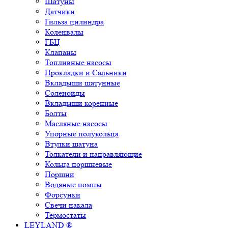
Шатуны
Датчики
Гильза цилиндра
Коленвалы
ГБЦ
Клапаны
Топливные насосы
Прокладки и Сальники
Вкладыши шатунные
Соленоиды
Вкладыши коренные
Болты
Масляные насосы
Упорные полукольца
Втулки шатуна
Толкатели и направляющие
Кольца поршневые
Поршни
Водяные помпы
Форсунки
Свечи накала
Термостаты
LEYLAND ®