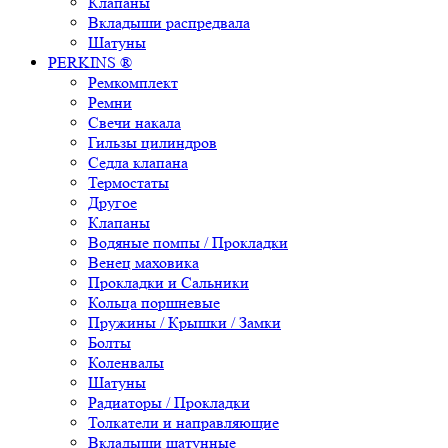
Клапаны
Вкладыши распредвала
Шатуны
PERKINS ®
Ремкомплект
Ремни
Свечи накала
Гильзы цилиндров
Седла клапана
Термостаты
Другое
Клапаны
Водяные помпы / Прокладки
Венец маховика
Прокладки и Сальники
Кольца поршневые
Пружины / Крышки / Замки
Болты
Коленвалы
Шатуны
Радиаторы / Прокладки
Толкатели и направляющие
Вкладыши шатунные