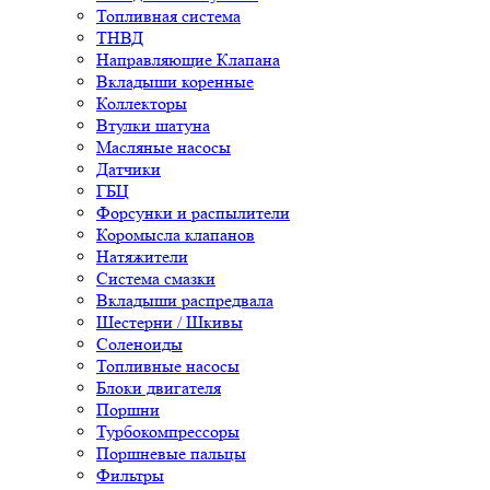
Топливная система
ТНВД
Направляющие Клапана
Вкладыши коренные
Коллекторы
Втулки шатуна
Масляные насосы
Датчики
ГБЦ
Форсунки и распылители
Коромысла клапанов
Натяжители
Система смазки
Вкладыши распредвала
Шестерни / Шкивы
Соленоиды
Топливные насосы
Блоки двигателя
Поршни
Турбокомпрессоры
Поршневые пальцы
Фильтры