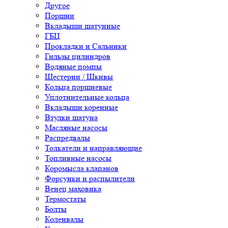
Другое
Поршни
Вкладыши шатунные
ГБЦ
Прокладки и Сальники
Гильзы цилиндров
Водяные помпы
Шестерни / Шкивы
Кольца поршневые
Уплотнительные кольца
Вкладыши коренные
Втулки шатуна
Масляные насосы
Распредвалы
Толкатели и направляющие
Топливные насосы
Коромысла клапанов
Форсунки и распылители
Венец маховика
Термостаты
Болты
Коленвалы