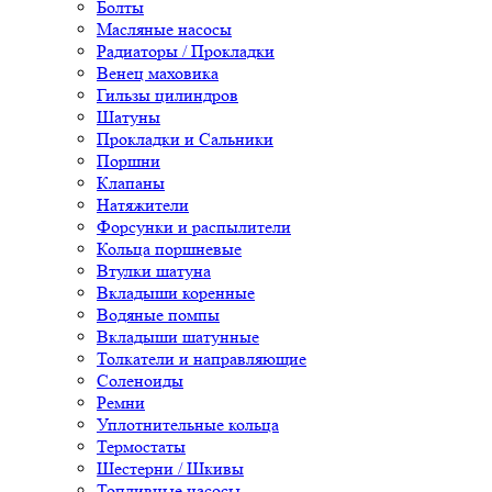
Болты
Масляные насосы
Радиаторы / Прокладки
Венец маховика
Гильзы цилиндров
Шатуны
Прокладки и Сальники
Поршни
Клапаны
Натяжители
Форсунки и распылители
Кольца поршневые
Втулки шатуна
Вкладыши коренные
Водяные помпы
Вкладыши шатунные
Толкатели и направляющие
Соленоиды
Ремни
Уплотнительные кольца
Термостаты
Шестерни / Шкивы
Топливные насосы