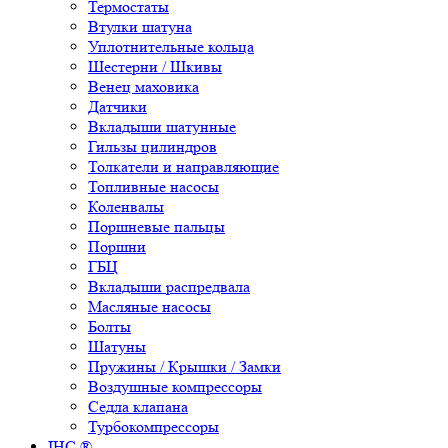
Термостаты
Втулки шатуна
Уплотнительные кольца
Шестерни / Шкивы
Венец маховика
Датчики
Вкладыши шатунные
Гильзы цилиндров
Толкатели и направляющие
Топливные насосы
Коленвалы
Поршневые пальцы
Поршни
ГБЦ
Вкладыши распредвала
Масляные насосы
Болты
Шатуны
Пружины / Крышки / Замки
Воздушные компрессоры
Седла клапана
Турбокомпрессоры
IHC ®