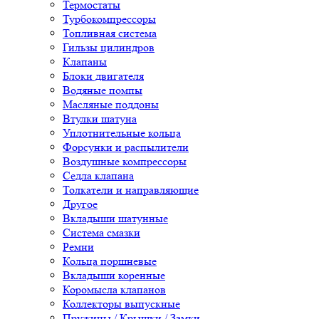
Термостаты
Турбокомпрессоры
Топливная система
Гильзы цилиндров
Клапаны
Блоки двигателя
Водяные помпы
Масляные поддоны
Втулки шатуна
Уплотнительные кольца
Форсунки и распылители
Воздушные компрессоры
Седла клапана
Толкатели и направляющие
Другое
Вкладыши шатунные
Система смазки
Ремни
Кольца поршневые
Вкладыши коренные
Коромысла клапанов
Коллекторы выпускные
Пружины / Крышки / Замки