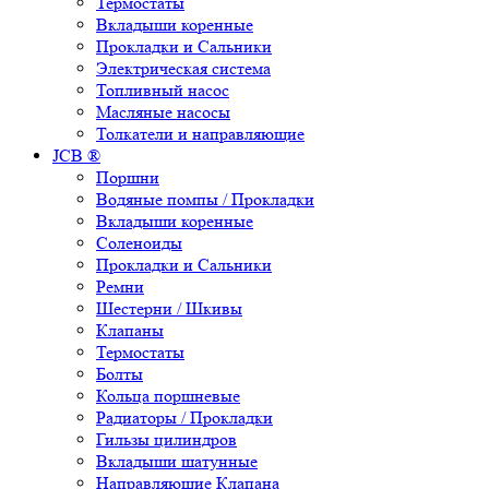
Термостаты
Вкладыши коренные
Прокладки и Сальники
Электрическая система
Топливный насос
Масляные насосы
Толкатели и направляющие
JCB ®
Поршни
Водяные помпы / Прокладки
Вкладыши коренные
Соленоиды
Прокладки и Сальники
Ремни
Шестерни / Шкивы
Клапаны
Термостаты
Болты
Кольца поршневые
Радиаторы / Прокладки
Гильзы цилиндров
Вкладыши шатунные
Направляющие Клапана