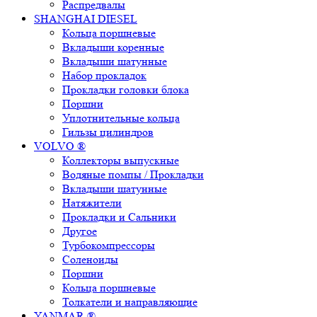
Распредвалы
SHANGHAI DIESEL
Кольца поршневые
Вкладыши коренные
Вкладыши шатунные
Набор прокладок
Прокладки головки блока
Поршни
Уплотнительные кольца
Гильзы цилиндров
VOLVO ®
Коллекторы выпускные
Водяные помпы / Прокладки
Вкладыши шатунные
Натяжители
Прокладки и Сальники
Другое
Турбокомпрессоры
Соленоиды
Поршни
Кольца поршневые
Толкатели и направляющие
YANMAR ®