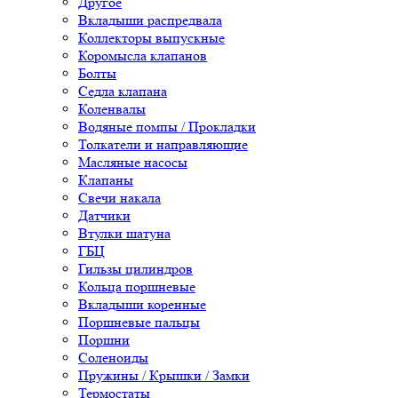
Другое
Вкладыши распредвала
Коллекторы выпускные
Коромысла клапанов
Болты
Седла клапана
Коленвалы
Водяные помпы / Прокладки
Толкатели и направляющие
Масляные насосы
Клапаны
Свечи накала
Датчики
Втулки шатуна
ГБЦ
Гильзы цилиндров
Кольца поршневые
Вкладыши коренные
Поршневые пальцы
Поршни
Соленоиды
Пружины / Крышки / Замки
Термостаты