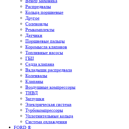
Венец маховика
Распредвалы
Кольца поршневые
Другое
Соленоиды
Ремкомплекты
Датчики
Поршневые пальцы
Коромысла клапанов
Топливные насосы
ГБЦ
Седла клапана
Вкладыши распредвала
Коленвалы
Клапаны
Воздушные компрессоры
ТНВД
Заглушки
Электрическая система
Турбокомпрессоры
Уплотнительные кольца
Система охлаждения
FORD ®