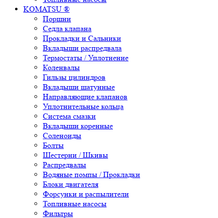
KOMATSU ®
Поршни
Седла клапана
Прокладки и Сальники
Вкладыши распредвала
Термостаты / Уплотнение
Коленвалы
Гильзы цилиндров
Вкладыши шатунные
Направляющие клапанов
Уплотнительные кольца
Система смазки
Вкладыши коренные
Соленоиды
Болты
Шестерни / Шкивы
Распредвалы
Водяные помпы / Прокладки
Блоки двигателя
Форсунки и распылители
Топливные насосы
Фильтры