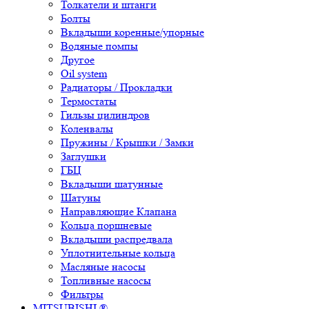
Толкатели и штанги
Болты
Вкладыши коренные/упорные
Водяные помпы
Другое
Oil system
Радиаторы / Прокладки
Термостаты
Гильзы цилиндров
Коленвалы
Пружины / Крышки / Замки
Заглушки
ГБЦ
Вкладыши шатунные
Шатуны
Направляющие Клапана
Кольца поршневые
Вкладыши распредвала
Уплотнительные кольца
Масляные насосы
Топливные насосы
Фильтры
MITSUBISHI ®