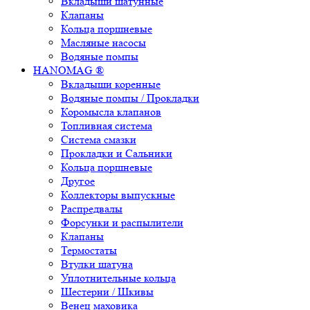
Вкладыши шатунные
Клапаны
Кольца поршневые
Масляные насосы
Водяные помпы
HANOMAG ®
Вкладыши коренные
Водяные помпы / Прокладки
Коромысла клапанов
Топливная система
Система смазки
Прокладки и Сальники
Кольца поршневые
Другое
Коллекторы выпускные
Распредвалы
Форсунки и распылители
Клапаны
Термостаты
Втулки шатуна
Уплотнительные кольца
Шестерни / Шкивы
Венец маховика