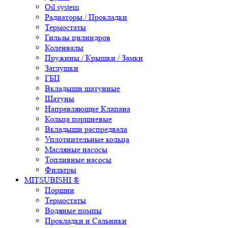
Oil system
Радиаторы / Прокладки
Термостаты
Гильзы цилиндров
Коленвалы
Пружины / Крышки / Замки
Заглушки
ГБЦ
Вкладыши шатунные
Шатуны
Направляющие Клапана
Кольца поршневые
Вкладыши распредвала
Уплотнительные кольца
Масляные насосы
Топливные насосы
Фильтры
MITSUBISHI ®
Поршни
Термостаты
Водяные помпы
Прокладки и Сальники