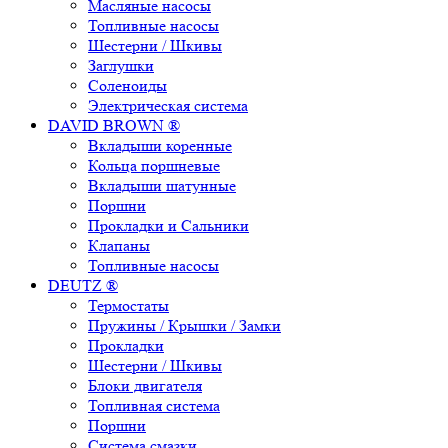
Масляные насосы
Топливные насосы
Шестерни / Шкивы
Заглушки
Соленоиды
Электрическая система
DAVID BROWN ®
Вкладыши коренные
Кольца поршневые
Вкладыши шатунные
Поршни
Прокладки и Сальники
Клапаны
Топливные насосы
DEUTZ ®
Термостаты
Пружины / Крышки / Замки
Прокладки
Шестерни / Шкивы
Блоки двигателя
Топливная система
Поршни
Система смазки