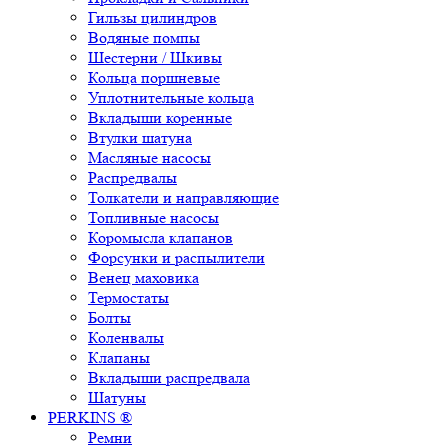
Гильзы цилиндров
Водяные помпы
Шестерни / Шкивы
Кольца поршневые
Уплотнительные кольца
Вкладыши коренные
Втулки шатуна
Масляные насосы
Распредвалы
Толкатели и направляющие
Топливные насосы
Коромысла клапанов
Форсунки и распылители
Венец маховика
Термостаты
Болты
Коленвалы
Клапаны
Вкладыши распредвала
Шатуны
PERKINS ®
Ремни