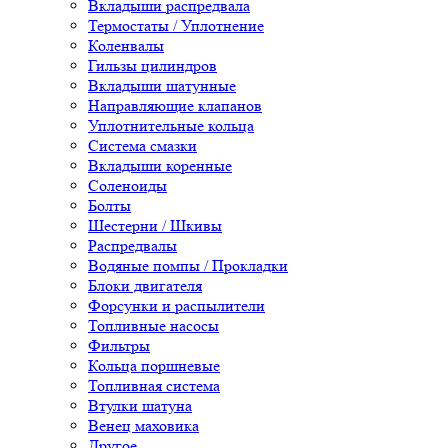
Вкладыши распредвала
Термостаты / Уплотнение
Коленвалы
Гильзы цилиндров
Вкладыши шатунные
Направляющие клапанов
Уплотнительные кольца
Система смазки
Вкладыши коренные
Соленоиды
Болты
Шестерни / Шкивы
Распредвалы
Водяные помпы / Прокладки
Блоки двигателя
Форсунки и распылители
Топливные насосы
Фильтры
Кольца поршневые
Топливная система
Втулки шатуна
Венец маховика
Другое