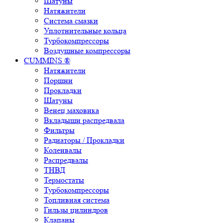
Шатуны
Натяжители
Система смазки
Уплотнительные кольца
Турбокомпрессоры
Воздушные компрессоры
CUMMINS ®
Натяжители
Поршни
Прокладки
Шатуны
Венец маховика
Вкладыши распредвала
Фильтры
Радиаторы / Прокладки
Коленвалы
Распредвалы
ТНВД
Термостаты
Турбокомпрессоры
Топливная система
Гильзы цилиндров
Клапаны