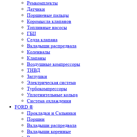
Ремкомплекты
Датчики
Поршневые пальцы
Коромысла клапанов
Топливные насосы
ГБЦ
Седла клапана
Вкладыши распредвала
Коленвалы
Клапаны
Воздушные компрессоры
ТНВД
Заглушки
Электрическая система
Турбокомпрессоры
Уплотнительные кольца
Система охлаждения
FORD ®
Прокладки и Сальники
Поршни
Вкладыши распредвала
Вкладыши коренные