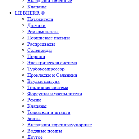
Вкладыши коренные
Клапаны
LIEBHERR ®
Натяжители
Датчики
Ремкомплекты
Поршневые пальцы
Распредвалы
Соленоиды
Поршни
Электрическая система
Турбокомпрессор
Прокладки и Сальники
Втулки шатуна
Топливная система
Форсунки и распылители
Ремни
Клапаны
Толкатели и штанги
Болты
Вкладыши коренные/упорные
Водяные помпы
Другое