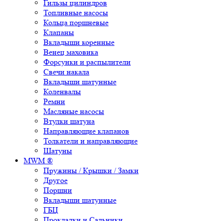
Гильзы цилиндров
Топливные насосы
Кольца поршневые
Клапаны
Вкладыши коренные
Венец маховика
Форсунки и распылители
Свечи накала
Вкладыши шатунные
Коленвалы
Ремни
Масляные насосы
Втулки шатуна
Направляющие клапанов
Толкатели и направляющие
Шатуны
MWM ®
Пружины / Крышки / Замки
Другое
Поршни
Вкладыши шатунные
ГБЦ
Прокладки и Сальники