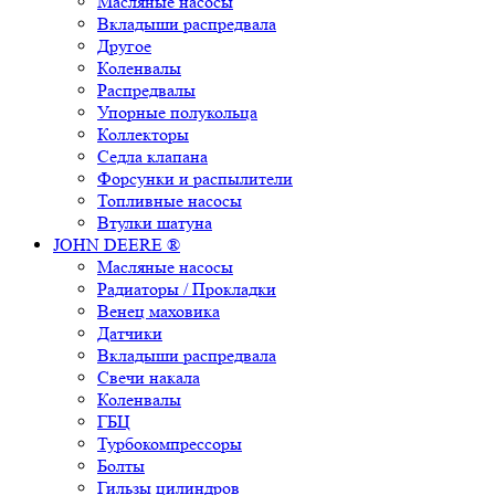
Масляные насосы
Вкладыши распредвала
Другое
Коленвалы
Распредвалы
Упорные полукольца
Коллекторы
Седла клапана
Форсунки и распылители
Топливные насосы
Втулки шатуна
JOHN DEERE ®
Масляные насосы
Радиаторы / Прокладки
Венец маховика
Датчики
Вкладыши распредвала
Свечи накала
Коленвалы
ГБЦ
Турбокомпрессоры
Болты
Гильзы цилиндров