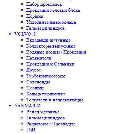
Набор прокладок
Прокладки головки блока
Поршни
Уплотнительные кольца
Гильзы цилиндров
VOLVO ®
Вкладыши шатунные
Коллекторы выпускные
Водяные помпы / Прокладки
Натяжители
Прокладки и Сальники
Другое
Турбокомпрессоры
Соленоиды
Поршни
Кольца поршневые
Толкатели и направляющие
YANMAR ®
Венец маховика
Гильзы цилиндров
Радиаторы / Прокладки
ГБЦ