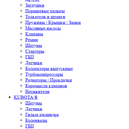
Заглушки
Поршневые пальцы
Толкатели и штанги
Пружины / Крышки / Замки
Масляные насосы
Клапаны
Ремни
Шатуны
Стартеры
ГБЦ
Датчики
Коллекторы выпускные
Турбокомпрессоры
Радиаторы / Прокладки
Коромысла клапанов
Натяжители
KUBOTA ®
Шатуны
Датчики
Гильза цилиндра
Коленвалы
ГБЦ