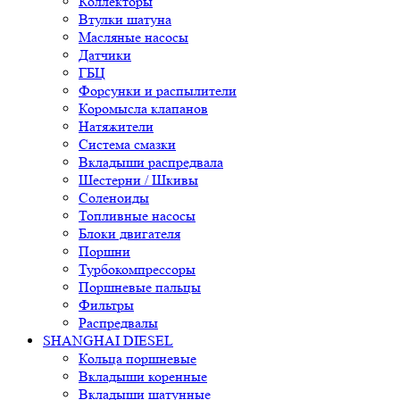
Коллекторы
Втулки шатуна
Масляные насосы
Датчики
ГБЦ
Форсунки и распылители
Коромысла клапанов
Натяжители
Система смазки
Вкладыши распредвала
Шестерни / Шкивы
Соленоиды
Топливные насосы
Блоки двигателя
Поршни
Турбокомпрессоры
Поршневые пальцы
Фильтры
Распредвалы
SHANGHAI DIESEL
Кольца поршневые
Вкладыши коренные
Вкладыши шатунные