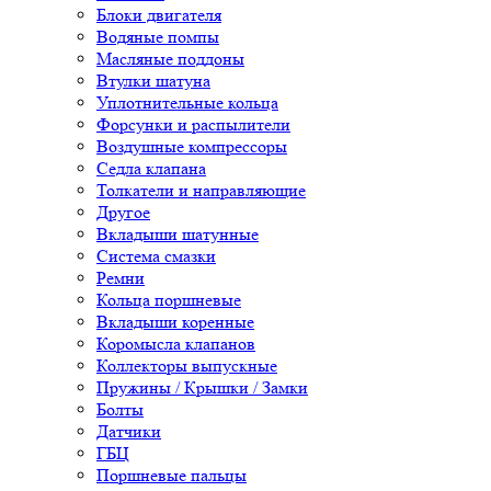
Блоки двигателя
Водяные помпы
Масляные поддоны
Втулки шатуна
Уплотнительные кольца
Форсунки и распылители
Воздушные компрессоры
Седла клапана
Толкатели и направляющие
Другое
Вкладыши шатунные
Система смазки
Ремни
Кольца поршневые
Вкладыши коренные
Коромысла клапанов
Коллекторы выпускные
Пружины / Крышки / Замки
Болты
Датчики
ГБЦ
Поршневые пальцы