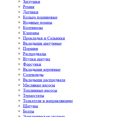
Заглушки
Ремни
Датчики
Кольца поршневые
Водяные помпы
Коленвалы
Клапаны
Прокладки и Сальники
Вкладыши шатунные
Поршни
Распредвалы
Втулки шатуна
Форсунки
Вкладыши коренные
Соленоиды
Вкладыши распредвала
Масляные насосы
Топливные насосы
Термостаты
Толкатели и направляющие
Шатуны
Болты
Электрическая система