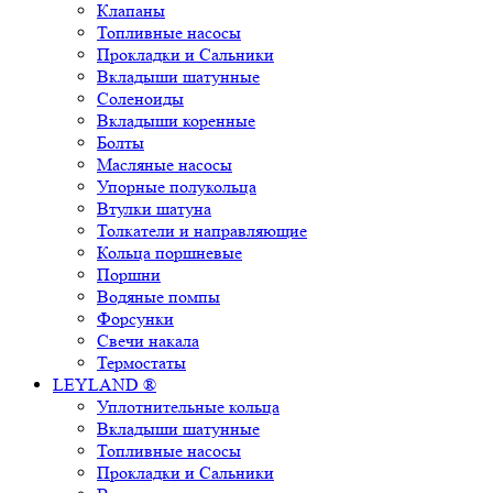
Клапаны
Топливные насосы
Прокладки и Сальники
Вкладыши шатунные
Соленоиды
Вкладыши коренные
Болты
Масляные насосы
Упорные полукольца
Втулки шатуна
Толкатели и направляющие
Кольца поршневые
Поршни
Водяные помпы
Форсунки
Свечи накала
Термостаты
LEYLAND ®
Уплотнительные кольца
Вкладыши шатунные
Топливные насосы
Прокладки и Сальники