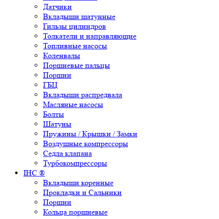
Датчики
Вкладыши шатунные
Гильзы цилиндров
Толкатели и направляющие
Топливные насосы
Коленвалы
Поршневые пальцы
Поршни
ГБЦ
Вкладыши распредвала
Масляные насосы
Болты
Шатуны
Пружины / Крышки / Замки
Воздушные компрессоры
Седла клапана
Турбокомпрессоры
IHC ®
Вкладыши коренные
Прокладки и Сальники
Поршни
Кольца поршневые