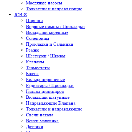
Масляные насосы
Толкатели и направляющие
JCB ®
Поршни
Водяные помпы / Прокладки
Вкладыши коренные
Соленоиды
Прокладки и Сальники
Ремни
Шестерни / Шкивы
Клапаны
Термостаты
Болты
Кольца поршневые
Радиаторы / Прокладки
Гильзы цилиндров
Вкладыши шатунные
Направляющие Клапана
Толкатели и направляющие
Свечи накала
Венец маховика
Датчики