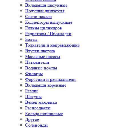
Вкладыши шатунные
Подушки двигателя
Свечи накала
Коллекторы выпускные
Гильзы цилиндров
Радиаторы / Прокладки
Болты
Толкатели и направляющие
Втулки шатуна
Масляные насосы
Натяжители
Водяные помпы
Фильтры
Форсунки и распылители
Вкладыши коренные
Ремни
Шатуны
Венец маховика
Распредвалы
Кольца поршневые
Другое
Соленоиды