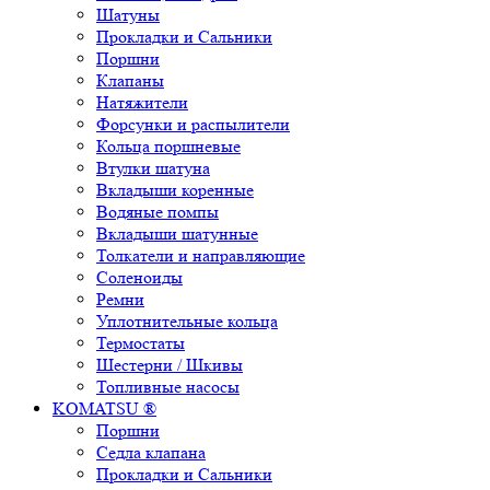
Шатуны
Прокладки и Сальники
Поршни
Клапаны
Натяжители
Форсунки и распылители
Кольца поршневые
Втулки шатуна
Вкладыши коренные
Водяные помпы
Вкладыши шатунные
Толкатели и направляющие
Соленоиды
Ремни
Уплотнительные кольца
Термостаты
Шестерни / Шкивы
Топливные насосы
KOMATSU ®
Поршни
Седла клапана
Прокладки и Сальники