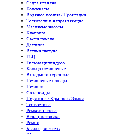
Седла клапана
Коленвалы
Водяные помпы / Прокладки
Толкатели и направляющие
Масляные насосы
Клапаны
Свечи накала
Датчики
Втулки шатуна
ГБЦ
Гильзы цилиндров
Кольца поршневые
Вкладыши коренные
Поршневые пальцы
Поршни
Соленоиды
Пружины / Крышки / Замки
Термостаты
Ремкомплекты
Венец маховика
Ремни
Блоки двигателя