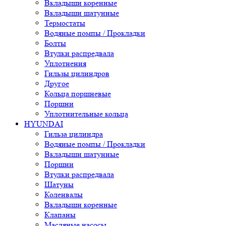
Вкладыши коренные
Вкладыши шатунные
Термостаты
Водяные помпы / Прокладки
Болты
Втулки распредвала
Уплотнения
Гильзы цилиндров
Другое
Кольца поршневые
Поршни
Уплотнительные кольца
HYUNDAI
Гильза цилиндра
Водяные помпы / Прокладки
Вкладыши шатунные
Поршни
Втулки распредвала
Шатуны
Коленвалы
Вкладыши коренные
Клапаны
Масляные насосы