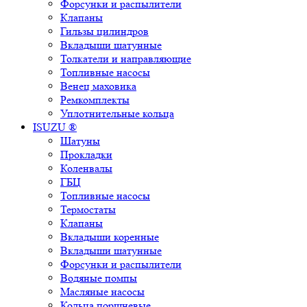
Форсунки и распылители
Клапаны
Гильзы цилиндров
Вкладыши шатунные
Толкатели и направляющие
Топливные насосы
Венец маховика
Ремкомплекты
Уплотнительные кольца
ISUZU ®
Шатуны
Прокладки
Коленвалы
ГБЦ
Топливные насосы
Термостаты
Клапаны
Вкладыши коренные
Вкладыши шатунные
Форсунки и распылители
Водяные помпы
Масляные насосы
Кольца поршневые