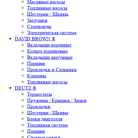
Масляные насосы
Топливные насосы
Шестерни / Шкивы
Заглушки
Соленоиды
Электрическая система
DAVID BROWN ®
Вкладыши коренные
Кольца поршневые
Вкладыши шатунные
Поршни
Прокладки и Сальники
Клапаны
Топливные насосы
DEUTZ ®
Термостаты
Пружины / Крышки / Замки
Прокладки
Шестерни / Шкивы
Блоки двигателя
Топливная система
Поршни
Система смазки