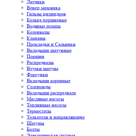
Датчики
Венец маховика
Гильзы цилиндров
Кольца поршневые
Водяные помпы
Коленвалы
Клапаны
Прокладки и Сальники
Вкладыши шатунные
Поршни
Распредвалы
Втулки шатуна
Форсунки
Вкладыши коренные
Соленоиды
Вкладыши распредвала
Масляные насосы
Топливные насосы
Термостаты
Толкатели и направляющие
Шатуны
Болты
Электрическая система