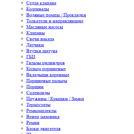
Седла клапана
Коленвалы
Водяные помпы / Прокладки
Толкатели и направляющие
Масляные насосы
Клапаны
Свечи накала
Датчики
Втулки шатуна
ГБЦ
Гильзы цилиндров
Кольца поршневые
Вкладыши коренные
Поршневые пальцы
Поршни
Соленоиды
Пружины / Крышки / Замки
Термостаты
Ремкомплекты
Венец маховика
Ремни
Блоки двигателя