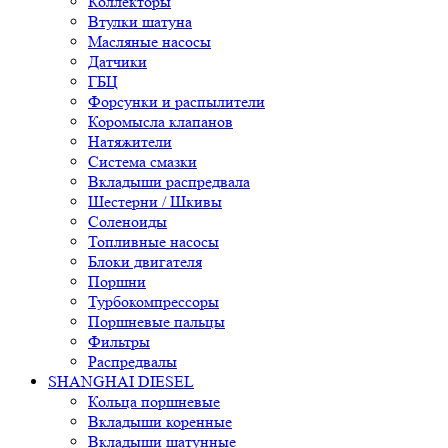
Коллекторы
Втулки шатуна
Масляные насосы
Датчики
ГБЦ
Форсунки и распылители
Коромысла клапанов
Натяжители
Система смазки
Вкладыши распредвала
Шестерни / Шкивы
Соленоиды
Топливные насосы
Блоки двигателя
Поршни
Турбокомпрессоры
Поршневые пальцы
Фильтры
Распредвалы
SHANGHAI DIESEL
Кольца поршневые
Вкладыши коренные
Вкладыши шатунные