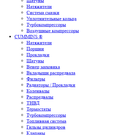
Шатуны
Натяжители
Система смазки
Уплотнительные кольца
Турбокомпрессоры
Воздушные компрессоры
CUMMINS ®
Натяжители
Поршни
Прокладки
Шатуны
Венец маховика
Вкладыши распредвала
Фильтры
Радиаторы / Прокладки
Коленвалы
Распредвалы
ТНВД
Термостаты
Турбокомпрессоры
Топливная система
Гильзы цилиндров
Клапаны