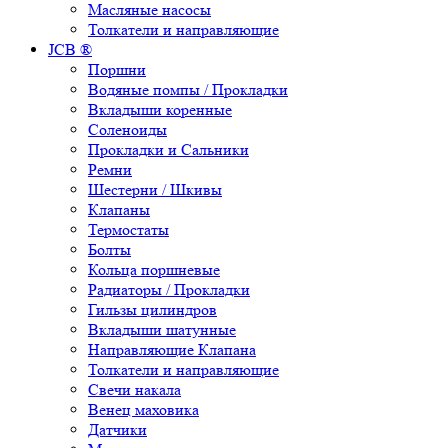
Масляные насосы
Толкатели и направляющие
JCB ®
Поршни
Водяные помпы / Прокладки
Вкладыши коренные
Соленоиды
Прокладки и Сальники
Ремни
Шестерни / Шкивы
Клапаны
Термостаты
Болты
Кольца поршневые
Радиаторы / Прокладки
Гильзы цилиндров
Вкладыши шатунные
Направляющие Клапана
Толкатели и направляющие
Свечи накала
Венец маховика
Датчики