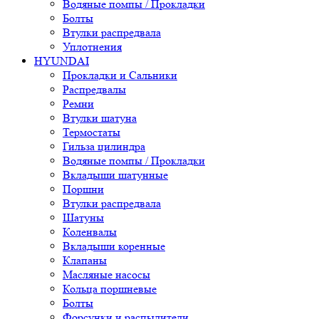
Водяные помпы / Прокладки
Болты
Втулки распредвала
Уплотнения
HYUNDAI
Прокладки и Сальники
Распредвалы
Ремни
Втулки шатуна
Термостаты
Гильза цилиндра
Водяные помпы / Прокладки
Вкладыши шатунные
Поршни
Втулки распредвала
Шатуны
Коленвалы
Вкладыши коренные
Клапаны
Масляные насосы
Кольца поршневые
Болты
Форсунки и распылители