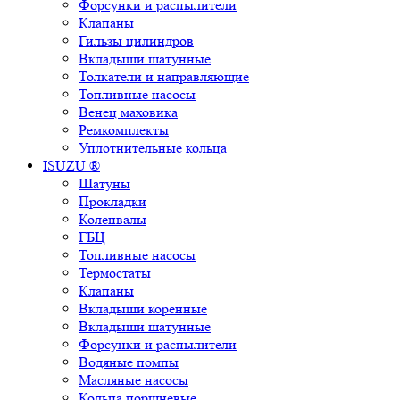
Форсунки и распылители
Клапаны
Гильзы цилиндров
Вкладыши шатунные
Толкатели и направляющие
Топливные насосы
Венец маховика
Ремкомплекты
Уплотнительные кольца
ISUZU ®
Шатуны
Прокладки
Коленвалы
ГБЦ
Топливные насосы
Термостаты
Клапаны
Вкладыши коренные
Вкладыши шатунные
Форсунки и распылители
Водяные помпы
Масляные насосы
Кольца поршневые