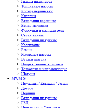
Гильзы цилиндров
Топливные насосы
Кольца поршневые
Клапаны
Вкладыши коренные
Венец маховика
Форсунки и распылители
Свечи накала
Вкладыши шатунные
Коленвалы
Ремни
Масляные насосы
Втулки шатуна
Направляющие клапанов
Толкатели и направляющие
Шатуны
MWM ®
Пружины / Крышки / Замки
Другое
Поршни
Вкладыши шатунные
ГБЦ
Прокладки и Сальники