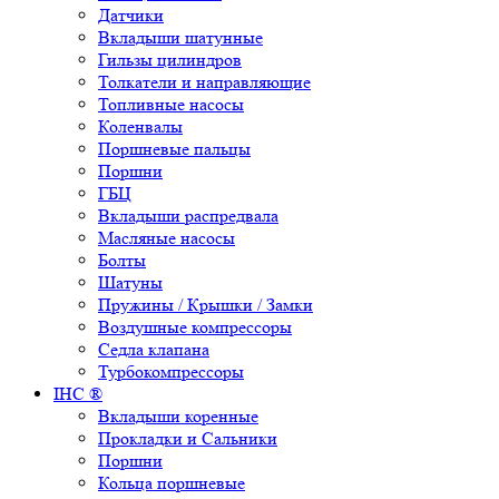
Датчики
Вкладыши шатунные
Гильзы цилиндров
Толкатели и направляющие
Топливные насосы
Коленвалы
Поршневые пальцы
Поршни
ГБЦ
Вкладыши распредвала
Масляные насосы
Болты
Шатуны
Пружины / Крышки / Замки
Воздушные компрессоры
Седла клапана
Турбокомпрессоры
IHC ®
Вкладыши коренные
Прокладки и Сальники
Поршни
Кольца поршневые