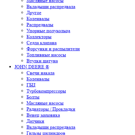
Масляные насосы
Вкладыши распредвала
Другое
Коленвалы
Распредвалы
Упорные полукольца
Коллекторы
Седла клапана
Форсунки и распылители
Топливные насосы
Втулки шатуна
JOHN DEERE ®
Свечи накала
Коленвалы
ГБЦ
Турбокомпрессоры
Болты
Масляные насосы
Радиаторы / Прокладки
Венец маховика
Датчики
Вкладыши распредвала
Гильзы цилиндров