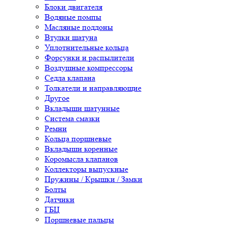
Блоки двигателя
Водяные помпы
Масляные поддоны
Втулки шатуна
Уплотнительные кольца
Форсунки и распылители
Воздушные компрессоры
Седла клапана
Толкатели и направляющие
Другое
Вкладыши шатунные
Система смазки
Ремни
Кольца поршневые
Вкладыши коренные
Коромысла клапанов
Коллекторы выпускные
Пружины / Крышки / Замки
Болты
Датчики
ГБЦ
Поршневые пальцы