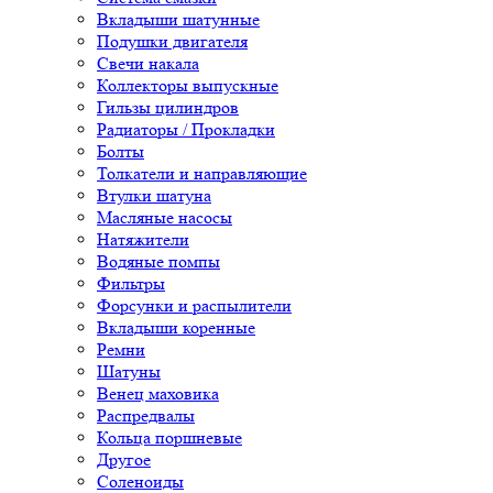
Вкладыши шатунные
Подушки двигателя
Свечи накала
Коллекторы выпускные
Гильзы цилиндров
Радиаторы / Прокладки
Болты
Толкатели и направляющие
Втулки шатуна
Масляные насосы
Натяжители
Водяные помпы
Фильтры
Форсунки и распылители
Вкладыши коренные
Ремни
Шатуны
Венец маховика
Распредвалы
Кольца поршневые
Другое
Соленоиды