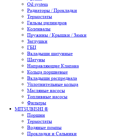
Oil system
Радиаторы / Прокладки
Термостаты
Гильзы цилиндров
Коленвалы
Пружины / Крышки / Замки
Заглушки
ГБЦ
Вкладыши шатунные
Шатуны
Направляющие Клапана
Кольца поршневые
Вкладыши распредвала
Уплотнительные кольца
Масляные насосы
Топливные насосы
Фильтры
MITSUBISHI ®
Поршни
Термостаты
Водяные помпы
Прокладки и Сальники