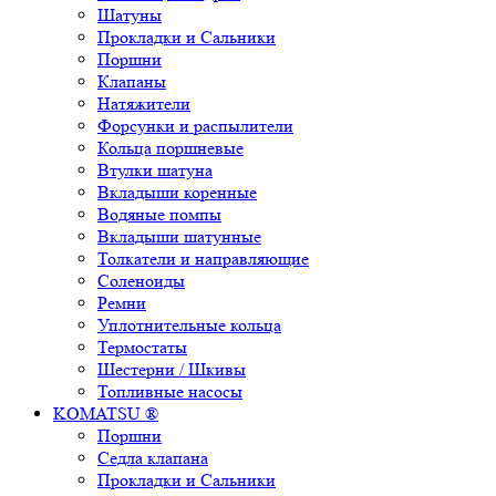
Шатуны
Прокладки и Сальники
Поршни
Клапаны
Натяжители
Форсунки и распылители
Кольца поршневые
Втулки шатуна
Вкладыши коренные
Водяные помпы
Вкладыши шатунные
Толкатели и направляющие
Соленоиды
Ремни
Уплотнительные кольца
Термостаты
Шестерни / Шкивы
Топливные насосы
KOMATSU ®
Поршни
Седла клапана
Прокладки и Сальники