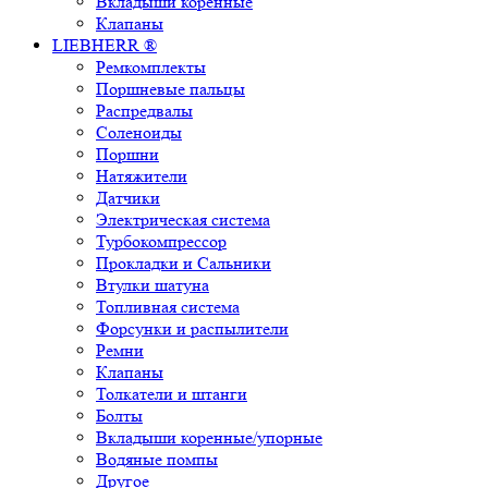
Вкладыши коренные
Клапаны
LIEBHERR ®
Ремкомплекты
Поршневые пальцы
Распредвалы
Соленоиды
Поршни
Натяжители
Датчики
Электрическая система
Турбокомпрессор
Прокладки и Сальники
Втулки шатуна
Топливная система
Форсунки и распылители
Ремни
Клапаны
Толкатели и штанги
Болты
Вкладыши коренные/упорные
Водяные помпы
Другое