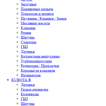
Заглушки
Поршневые пальцы
Толкатели и штанги
Пружины / Крышки / Замки
Масляные насосы
Клапаны
Ремни
Шатуны
Стартеры
ГБЦ
Датчики
Коллекторы выпускные
Турбокомпрессоры
Радиаторы / Прокладки
Коромысла клапанов
Натяжители
KUBOTA ®
Датчики
Гильза цилиндра
Коленвалы
ГБЦ
Шатуны