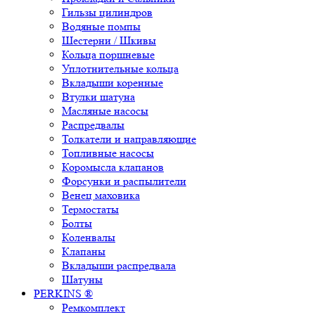
Гильзы цилиндров
Водяные помпы
Шестерни / Шкивы
Кольца поршневые
Уплотнительные кольца
Вкладыши коренные
Втулки шатуна
Масляные насосы
Распредвалы
Толкатели и направляющие
Топливные насосы
Коромысла клапанов
Форсунки и распылители
Венец маховика
Термостаты
Болты
Коленвалы
Клапаны
Вкладыши распредвала
Шатуны
PERKINS ®
Ремкомплект