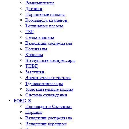
Ремкомплекты
Датчики
Поршневые пальцы
Коромысла клапанов
Топливные насосы
ГБЦ
Седла клапана
Вкладыши распредвала
Коленвалы
Клапаны
Воздушные компрессоры
ТНВД
Заглушки
Электрическая система
Турбокомпрессоры
Уплотнительные кольца
Система охлаждения
FORD ®
Прокладки и Сальники
Поршни
Вкладыши распредвала
Вкладыши коренные