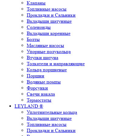
Клапаны
Топливные насосы
Прокладки и Сальники
Вкладыши шатунные
Соленоиды
Вкладыши коренные
Болты
Масляные насосы
Упорные полукольца
Втулки шатуна
Толкатели и направляющие
Кольца поршневые
Поршни
Водяные помпы
Форсунки
Свечи накала
Термостаты
LEYLAND ®
Уплотнительные кольца
Вкладыши шатунные
Топливные насосы
Прокладки и Сальники