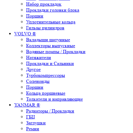
Набор прокладок
Прокладки головки блока
Поршни
Уплотнительные кольца
Гильзы цилиндров
VOLVO ®
Вкладыши шатунные
Коллекторы выпускные
Водяные помпы / Прокладки
Натяжители
Прокладки и Сальники
Другое
Турбокомпрессоры
Соленоиды
Поршни
Кольца поршневые
Толкатели и направляющие
YANMAR ®
Радиаторы / Прокладки
ГБЦ
Заглушки
Ремни