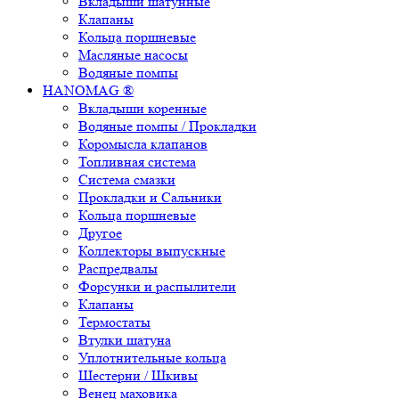
Вкладыши шатунные
Клапаны
Кольца поршневые
Масляные насосы
Водяные помпы
HANOMAG ®
Вкладыши коренные
Водяные помпы / Прокладки
Коромысла клапанов
Топливная система
Система смазки
Прокладки и Сальники
Кольца поршневые
Другое
Коллекторы выпускные
Распредвалы
Форсунки и распылители
Клапаны
Термостаты
Втулки шатуна
Уплотнительные кольца
Шестерни / Шкивы
Венец маховика