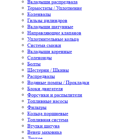
Вкладыши распредвала
Термостаты / Уплотнение
Коленвалы
Гильзы цилиндров
Вкладыши шатунные
Направляющие клапанов
Уплотнительные кольца
Система смазки
Вкладыши коренные
Соленоиды
Болты
Шестерни / Шкивы
Распредвалы
Водяные помпы / Прокладки
Блоки двигателя
Форсунки и распылители
Топливные насосы
Фильтры
Кольца поршневые
Топливная система
Втулки шатуна
Венец маховика
Другое