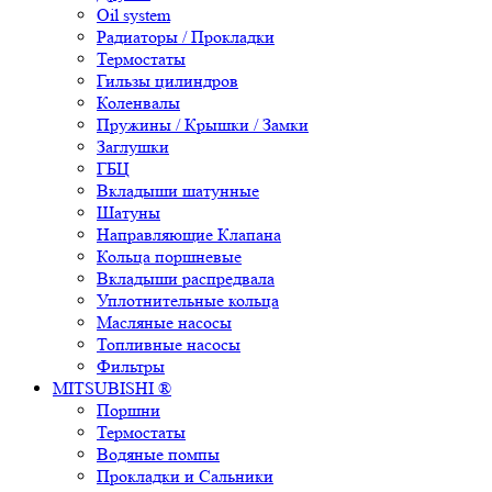
Oil system
Радиаторы / Прокладки
Термостаты
Гильзы цилиндров
Коленвалы
Пружины / Крышки / Замки
Заглушки
ГБЦ
Вкладыши шатунные
Шатуны
Направляющие Клапана
Кольца поршневые
Вкладыши распредвала
Уплотнительные кольца
Масляные насосы
Топливные насосы
Фильтры
MITSUBISHI ®
Поршни
Термостаты
Водяные помпы
Прокладки и Сальники