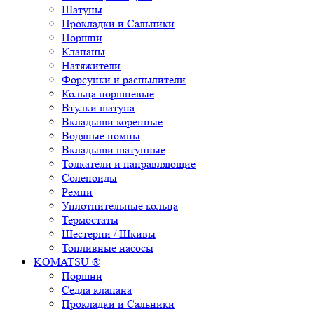
Шатуны
Прокладки и Сальники
Поршни
Клапаны
Натяжители
Форсунки и распылители
Кольца поршневые
Втулки шатуна
Вкладыши коренные
Водяные помпы
Вкладыши шатунные
Толкатели и направляющие
Соленоиды
Ремни
Уплотнительные кольца
Термостаты
Шестерни / Шкивы
Топливные насосы
KOMATSU ®
Поршни
Седла клапана
Прокладки и Сальники