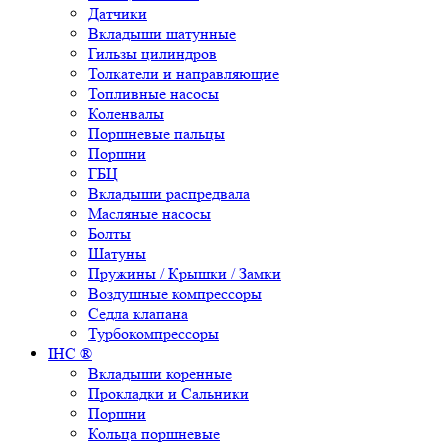
Датчики
Вкладыши шатунные
Гильзы цилиндров
Толкатели и направляющие
Топливные насосы
Коленвалы
Поршневые пальцы
Поршни
ГБЦ
Вкладыши распредвала
Масляные насосы
Болты
Шатуны
Пружины / Крышки / Замки
Воздушные компрессоры
Седла клапана
Турбокомпрессоры
IHC ®
Вкладыши коренные
Прокладки и Сальники
Поршни
Кольца поршневые