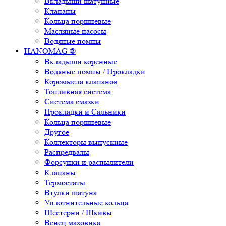
Вкладыши шатунные
Клапаны
Кольца поршневые
Масляные насосы
Водяные помпы
HANOMAG ®
Вкладыши коренные
Водяные помпы / Прокладки
Коромысла клапанов
Топливная система
Система смазки
Прокладки и Сальники
Кольца поршневые
Другое
Коллекторы выпускные
Распредвалы
Форсунки и распылители
Клапаны
Термостаты
Втулки шатуна
Уплотнительные кольца
Шестерни / Шкивы
Венец маховика