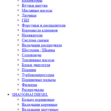
Коллекторы
Втулки шатуна
Масляные насосы
Датчики
ГБЦ
Форсунки и распылители
Коромысла клапанов
Натяжители
Система смазки
Вкладыши распредвала
Шестерни / Шкивы
Соленоиды
Топливные насосы
Блоки двигателя
Поршни
Турбокомпрессоры
Поршневые пальцы
Фильтры
Распредвалы
SHANGHAI DIESEL
Кольца поршневые
Вкладыши коренные
Вкладыши шатунные