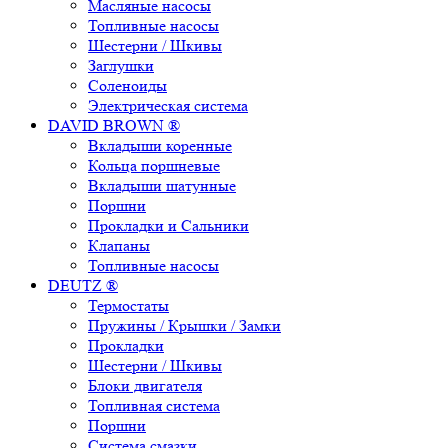
Масляные насосы
Топливные насосы
Шестерни / Шкивы
Заглушки
Соленоиды
Электрическая система
DAVID BROWN ®
Вкладыши коренные
Кольца поршневые
Вкладыши шатунные
Поршни
Прокладки и Сальники
Клапаны
Топливные насосы
DEUTZ ®
Термостаты
Пружины / Крышки / Замки
Прокладки
Шестерни / Шкивы
Блоки двигателя
Топливная система
Поршни
Система смазки