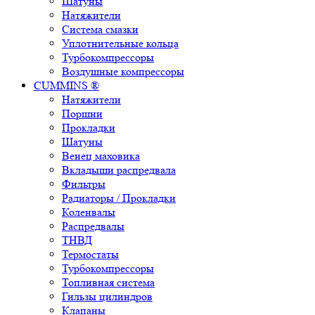
Шатуны
Натяжители
Система смазки
Уплотнительные кольца
Турбокомпрессоры
Воздушные компрессоры
CUMMINS ®
Натяжители
Поршни
Прокладки
Шатуны
Венец маховика
Вкладыши распредвала
Фильтры
Радиаторы / Прокладки
Коленвалы
Распредвалы
ТНВД
Термостаты
Турбокомпрессоры
Топливная система
Гильзы цилиндров
Клапаны