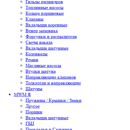
Гильзы цилиндров
Топливные насосы
Кольца поршневые
Клапаны
Вкладыши коренные
Венец маховика
Форсунки и распылители
Свечи накала
Вкладыши шатунные
Коленвалы
Ремни
Масляные насосы
Втулки шатуна
Направляющие клапанов
Толкатели и направляющие
Шатуны
MWM ®
Пружины / Крышки / Замки
Другое
Поршни
Вкладыши шатунные
ГБЦ
Прокладки и Сальники