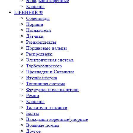
Вкладыши коренные
Клапаны
LIEBHERR ®
Соленоиды
Поршни
Натяжители
Датчики
Ремкомплекты
Поршневые пальцы
Распредвалы
Электрическая система
Турбокомпрессор
Прокладки и Сальники
Втулки шатуна
Топливная система
Форсунки и распылители
Ремни
Клапаны
Толкатели и штанги
Болты
Вкладыши коренные/упорные
Водяные помпы
Другое