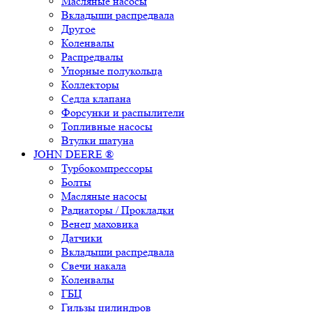
Масляные насосы
Вкладыши распредвала
Другое
Коленвалы
Распредвалы
Упорные полукольца
Коллекторы
Седла клапана
Форсунки и распылители
Топливные насосы
Втулки шатуна
JOHN DEERE ®
Турбокомпрессоры
Болты
Масляные насосы
Радиаторы / Прокладки
Венец маховика
Датчики
Вкладыши распредвала
Свечи накала
Коленвалы
ГБЦ
Гильзы цилиндров