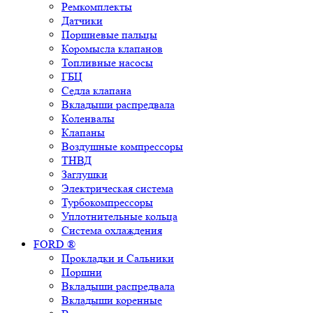
Ремкомплекты
Датчики
Поршневые пальцы
Коромысла клапанов
Топливные насосы
ГБЦ
Седла клапана
Вкладыши распредвала
Коленвалы
Клапаны
Воздушные компрессоры
ТНВД
Заглушки
Электрическая система
Турбокомпрессоры
Уплотнительные кольца
Система охлаждения
FORD ®
Прокладки и Сальники
Поршни
Вкладыши распредвала
Вкладыши коренные