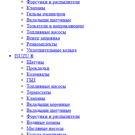
Форсунки и распылители
Клапаны
Гильзы цилиндров
Вкладыши шатунные
Толкатели и направляющие
Топливные насосы
Венец маховика
Ремкомплекты
Уплотнительные кольца
ISUZU ®
Шатуны
Прокладки
Коленвалы
ГБЦ
Топливные насосы
Термостаты
Клапаны
Вкладыши коренные
Вкладыши шатунные
Форсунки и распылители
Водяные помпы
Масляные насосы
Кольца поршневые