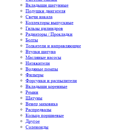
Вкладыши шатунные
Подушки двигателя
Свечи накала
Коллекторы выпускные
Гильзы цилиндров
Радиаторы / Прокладки
Болты
Толкатели и направляющие
Втулки шатуна
Масляные насосы
Натяжители
Водяные помпы
Фильтры
Форсунки и распылители
Вкладыши коренные
Ремни
Шатуны
Венец маховика
Распредвалы
Кольца поршневые
Другое
Соленоиды