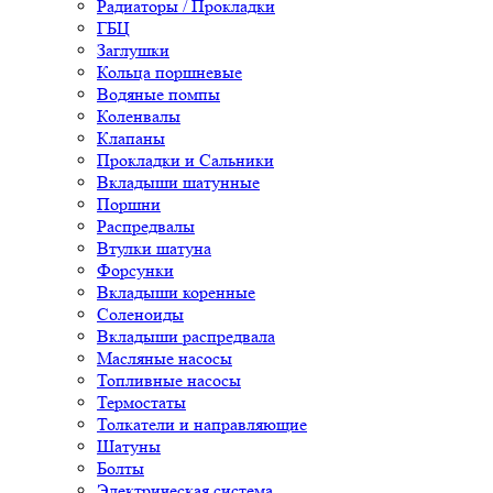
Радиаторы / Прокладки
ГБЦ
Заглушки
Кольца поршневые
Водяные помпы
Коленвалы
Клапаны
Прокладки и Сальники
Вкладыши шатунные
Поршни
Распредвалы
Втулки шатуна
Форсунки
Вкладыши коренные
Соленоиды
Вкладыши распредвала
Масляные насосы
Топливные насосы
Термостаты
Толкатели и направляющие
Шатуны
Болты
Электрическая система