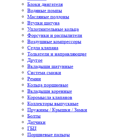
Блоки двигателя
Водяные помпы
Масляные поддоны
Втулки шатуна
Уплотнительные кольца
Форсунки и распылители
Воздушные компрессоры
Седла клапана
Толкатели и направляющие
Другое
Вкладыши шатунные
Система смазки
Ремни
Кольца поршневые
Вкладыши коренные
Коромысла клапанов
Коллекторы выпускные
Пружины / Крышки / Замки
Болты
Датчики
ГБЦ
Поршневые пальцы