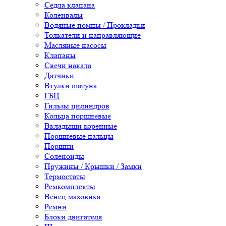
Седла клапана
Коленвалы
Водяные помпы / Прокладки
Толкатели и направляющие
Масляные насосы
Клапаны
Свечи накала
Датчики
Втулки шатуна
ГБЦ
Гильзы цилиндров
Кольца поршневые
Вкладыши коренные
Поршневые пальцы
Поршни
Соленоиды
Пружины / Крышки / Замки
Термостаты
Ремкомплекты
Венец маховика
Ремни
Блоки двигателя