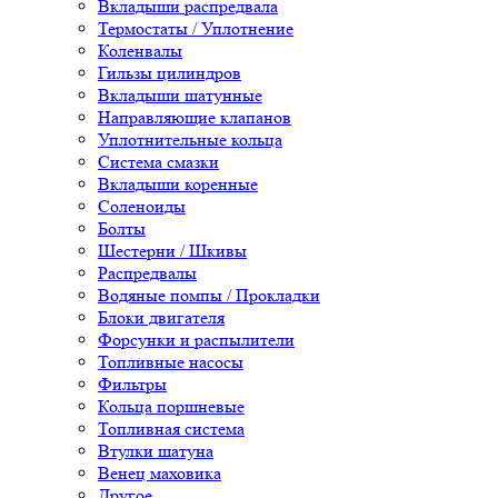
Вкладыши распредвала
Термостаты / Уплотнение
Коленвалы
Гильзы цилиндров
Вкладыши шатунные
Направляющие клапанов
Уплотнительные кольца
Система смазки
Вкладыши коренные
Соленоиды
Болты
Шестерни / Шкивы
Распредвалы
Водяные помпы / Прокладки
Блоки двигателя
Форсунки и распылители
Топливные насосы
Фильтры
Кольца поршневые
Топливная система
Втулки шатуна
Венец маховика
Другое