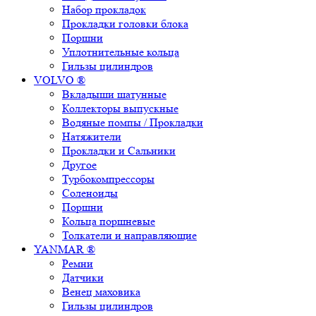
Набор прокладок
Прокладки головки блока
Поршни
Уплотнительные кольца
Гильзы цилиндров
VOLVO ®
Вкладыши шатунные
Коллекторы выпускные
Водяные помпы / Прокладки
Натяжители
Прокладки и Сальники
Другое
Турбокомпрессоры
Соленоиды
Поршни
Кольца поршневые
Толкатели и направляющие
YANMAR ®
Ремни
Датчики
Венец маховика
Гильзы цилиндров