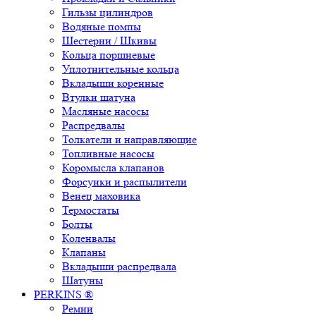
Гильзы цилиндров
Водяные помпы
Шестерни / Шкивы
Кольца поршневые
Уплотнительные кольца
Вкладыши коренные
Втулки шатуна
Масляные насосы
Распредвалы
Толкатели и направляющие
Топливные насосы
Коромысла клапанов
Форсунки и распылители
Венец маховика
Термостаты
Болты
Коленвалы
Клапаны
Вкладыши распредвала
Шатуны
PERKINS ®
Ремни