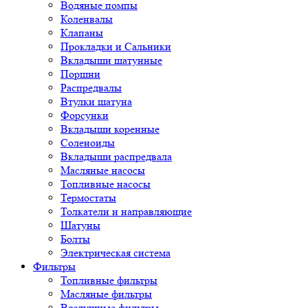
Водяные помпы
Коленвалы
Клапаны
Прокладки и Сальники
Вкладыши шатунные
Поршни
Распредвалы
Втулки шатуна
Форсунки
Вкладыши коренные
Соленоиды
Вкладыши распредвала
Масляные насосы
Топливные насосы
Термостаты
Толкатели и направляющие
Шатуны
Болты
Электрическая система
Фильтры
Топливные фильтры
Масляные фильтры
Воздушные фильтры