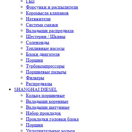
ГБЦ
Форсунки и распылители
Коромысла клапанов
Натяжители
Система смазки
Вкладыши распредвала
Шестерни / Шкивы
Соленоиды
Топливные насосы
Блоки двигателя
Поршни
Турбокомпрессоры
Поршневые пальцы
Фильтры
Распредвалы
SHANGHAI DIESEL
Кольца поршневые
Вкладыши коренные
Вкладыши шатунные
Набор прокладок
Прокладки головки блока
Поршни
Уплотнительные кольца