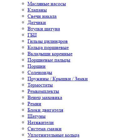
Масляные насосы
Клапаны
Свечи накала
Датчики
Втулки шатуна
ГБЦ
Гильзы цилиндров
Кольца поршневые
Вкладыши коренные
Поршневые пальцы
Поршни
Соленоиды
Пружины / Крышки / Замки
Термостаты
Ремкомплекты
Венец маховика
Ремни
Блоки двигателя
Шатуны
Натяжители
Система смазки
Уплотнительные кольца