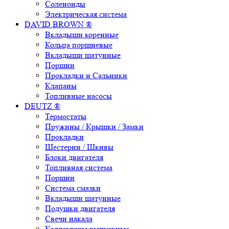
Соленоиды
Электрическая система
DAVID BROWN ®
Вкладыши коренные
Кольца поршневые
Вкладыши шатунные
Поршни
Прокладки и Сальники
Клапаны
Топливные насосы
DEUTZ ®
Термостаты
Пружины / Крышки / Замки
Прокладки
Шестерни / Шкивы
Блоки двигателя
Топливная система
Поршни
Система смазки
Вкладыши шатунные
Подушки двигателя
Свечи накала
Коллекторы выпускные