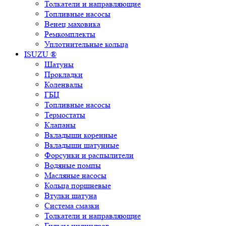
Толкатели и направляющие
Топливные насосы
Венец маховика
Ремкомплекты
Уплотнительные кольца
ISUZU ®
Шатуны
Прокладки
Коленвалы
ГБЦ
Топливные насосы
Термостаты
Клапаны
Вкладыши коренные
Вкладыши шатунные
Форсунки и распылители
Водяные помпы
Масляные насосы
Кольца поршневые
Втулки шатуна
Система смазки
Толкатели и направляющие
Гильзы цилиндров