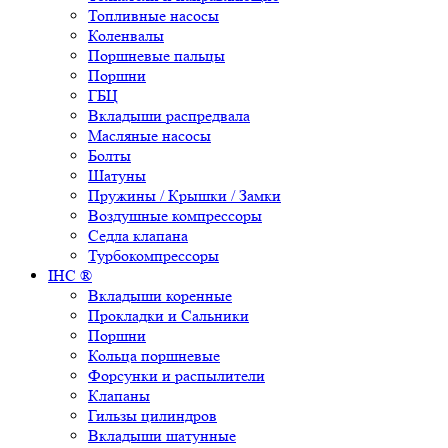
Топливные насосы
Коленвалы
Поршневые пальцы
Поршни
ГБЦ
Вкладыши распредвала
Масляные насосы
Болты
Шатуны
Пружины / Крышки / Замки
Воздушные компрессоры
Седла клапана
Турбокомпрессоры
IHC ®
Вкладыши коренные
Прокладки и Сальники
Поршни
Кольца поршневые
Форсунки и распылители
Клапаны
Гильзы цилиндров
Вкладыши шатунные