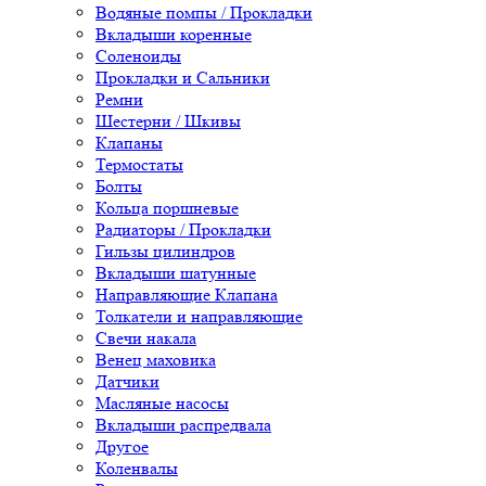
Водяные помпы / Прокладки
Вкладыши коренные
Соленоиды
Прокладки и Сальники
Ремни
Шестерни / Шкивы
Клапаны
Термостаты
Болты
Кольца поршневые
Радиаторы / Прокладки
Гильзы цилиндров
Вкладыши шатунные
Направляющие Клапана
Толкатели и направляющие
Свечи накала
Венец маховика
Датчики
Масляные насосы
Вкладыши распредвала
Другое
Коленвалы