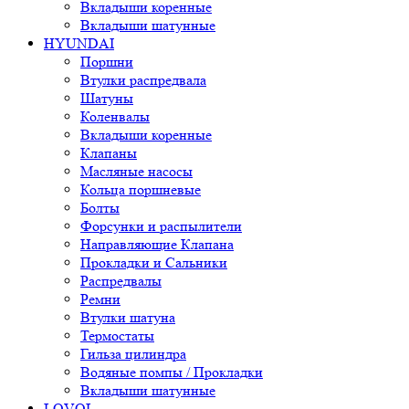
Вкладыши коренные
Вкладыши шатунные
HYUNDAI
Поршни
Втулки распредвала
Шатуны
Коленвалы
Вкладыши коренные
Клапаны
Масляные насосы
Кольца поршневые
Болты
Форсунки и распылители
Направляющие Клапана
Прокладки и Сальники
Распредвалы
Ремни
Втулки шатуна
Термостаты
Гильза цилиндра
Водяные помпы / Прокладки
Вкладыши шатунные
LOVOL