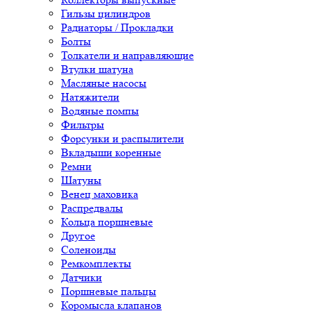
Гильзы цилиндров
Радиаторы / Прокладки
Болты
Толкатели и направляющие
Втулки шатуна
Масляные насосы
Натяжители
Водяные помпы
Фильтры
Форсунки и распылители
Вкладыши коренные
Ремни
Шатуны
Венец маховика
Распредвалы
Кольца поршневые
Другое
Соленоиды
Ремкомплекты
Датчики
Поршневые пальцы
Коромысла клапанов