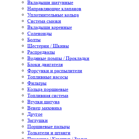
Вкладыши шатунные
Направляющие клапанов
Уплотнительные кольца
Система смазки
Вкладыши коренные
Соленоиды
Болты
Шестерни / Шкивы
Распредвалы
Водяные помпы / Прокладки
Блоки двигателя
Форсунки и распылители
Топливные насосы
Фильтры
Кольца поршневые
Топливная система
Втулки шатуна
Венец маховика
Другое
Заглушки
Поршневые пальцы
Толкатели и штанги
Пружины / Крышки / Замки