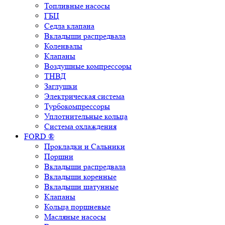
Топливные насосы
ГБЦ
Седла клапана
Вкладыши распредвала
Коленвалы
Клапаны
Воздушные компрессоры
ТНВД
Заглушки
Электрическая система
Турбокомпрессоры
Уплотнительные кольца
Система охлаждения
FORD ®
Прокладки и Сальники
Поршни
Вкладыши распредвала
Вкладыши коренные
Вкладыши шатунные
Клапаны
Кольца поршневые
Масляные насосы