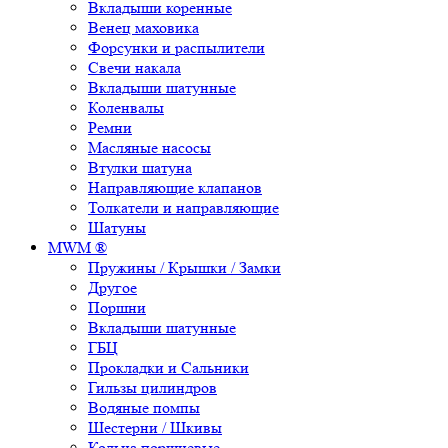
Вкладыши коренные
Венец маховика
Форсунки и распылители
Свечи накала
Вкладыши шатунные
Коленвалы
Ремни
Масляные насосы
Втулки шатуна
Направляющие клапанов
Толкатели и направляющие
Шатуны
MWM ®
Пружины / Крышки / Замки
Другое
Поршни
Вкладыши шатунные
ГБЦ
Прокладки и Сальники
Гильзы цилиндров
Водяные помпы
Шестерни / Шкивы
Кольца поршневые