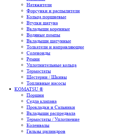
Натяжители
Форсунки и распылители
Кольца поршневые
Втулки шатуна
Вкладыши коренные
Водяные помпы
Вкладыши шатунные
Толкатели и направляющие
Соленоиды
Ремни
Уплотнительные кольца
Термостаты
Шестерни / Шкивы
Топливные насосы
KOMATSU ®
Поршни
Седла клапана
Прокладки и Сальники
Вкладыши распредвала
Термостаты / Уплотнение
Коленвалы
Гильзы цилиндров