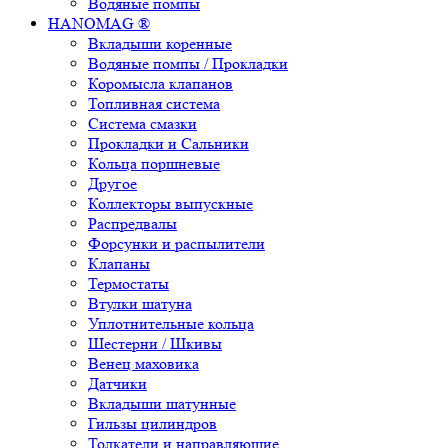
Водяные помпы
HANOMAG ®
Вкладыши коренные
Водяные помпы / Прокладки
Коромысла клапанов
Топливная система
Система смазки
Прокладки и Сальники
Кольца поршневые
Другое
Коллекторы выпускные
Распредвалы
Форсунки и распылители
Клапаны
Термостаты
Втулки шатуна
Уплотнительные кольца
Шестерни / Шкивы
Венец маховика
Датчики
Вкладыши шатунные
Гильзы цилиндров
Толкатели и направляющие