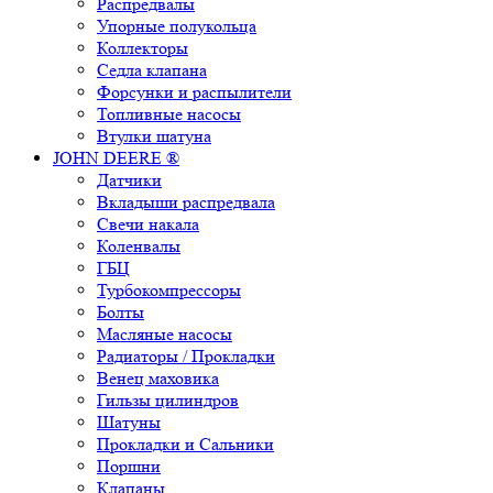
Распредвалы
Упорные полукольца
Коллекторы
Седла клапана
Форсунки и распылители
Топливные насосы
Втулки шатуна
JOHN DEERE ®
Датчики
Вкладыши распредвала
Свечи накала
Коленвалы
ГБЦ
Турбокомпрессоры
Болты
Масляные насосы
Радиаторы / Прокладки
Венец маховика
Гильзы цилиндров
Шатуны
Прокладки и Сальники
Поршни
Клапаны