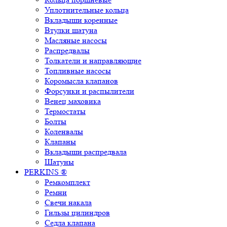
Уплотнительные кольца
Вкладыши коренные
Втулки шатуна
Масляные насосы
Распредвалы
Толкатели и направляющие
Топливные насосы
Коромысла клапанов
Форсунки и распылители
Венец маховика
Термостаты
Болты
Коленвалы
Клапаны
Вкладыши распредвала
Шатуны
PERKINS ®
Ремкомплект
Ремни
Свечи накала
Гильзы цилиндров
Седла клапана