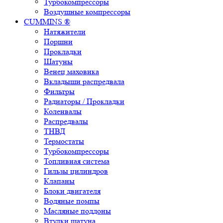
Турбокомпрессоры
Воздушные компрессоры
CUMMINS ®
Натяжители
Поршни
Прокладки
Шатуны
Венец маховика
Вкладыши распредвала
Фильтры
Радиаторы / Прокладки
Коленвалы
Распредвалы
ТНВД
Термостаты
Турбокомпрессоры
Топливная система
Гильзы цилиндров
Клапаны
Блоки двигателя
Водяные помпы
Масляные поддоны
Втулки шатуна