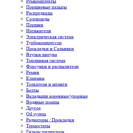
Ремкомплекты
Поршневые пальцы
Распредвалы
Соленоиды
Поршни
Натяжители
Электрическая система
Турбокомпрессор
Прокладки и Сальники
Втулки шатуна
Топливная система
Форсунки и распылители
Ремни
Клапаны
Толкатели и штанги
Болты
Вкладыши коренные/упорные
Водяные помпы
Другое
Oil system
Радиаторы / Прокладки
Термостаты
Гильзы цилиндров