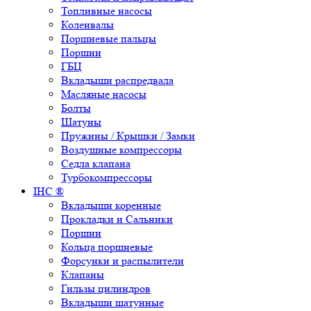
Топливные насосы
Коленвалы
Поршневые пальцы
Поршни
ГБЦ
Вкладыши распредвала
Масляные насосы
Болты
Шатуны
Пружины / Крышки / Замки
Воздушные компрессоры
Седла клапана
Турбокомпрессоры
IHC ®
Вкладыши коренные
Прокладки и Сальники
Поршни
Кольца поршневые
Форсунки и распылители
Клапаны
Гильзы цилиндров
Вкладыши шатунные