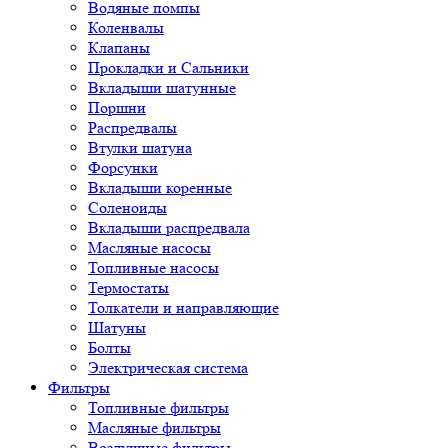
Водяные помпы
Коленвалы
Клапаны
Прокладки и Сальники
Вкладыши шатунные
Поршни
Распредвалы
Втулки шатуна
Форсунки
Вкладыши коренные
Соленоиды
Вкладыши распредвала
Масляные насосы
Топливные насосы
Термостаты
Толкатели и направляющие
Шатуны
Болты
Электрическая система
Фильтры
Топливные фильтры
Масляные фильтры
Воздушные фильтры