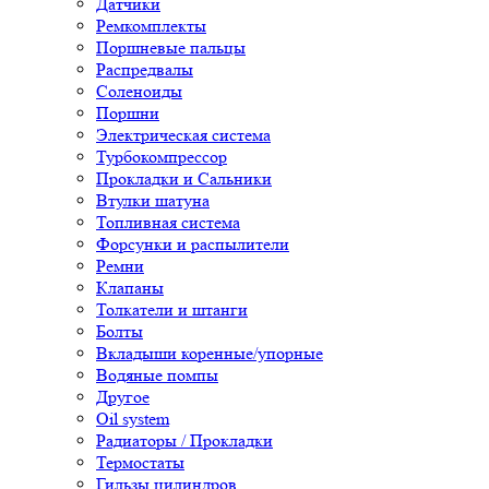
Датчики
Ремкомплекты
Поршневые пальцы
Распредвалы
Соленоиды
Поршни
Электрическая система
Турбокомпрессор
Прокладки и Сальники
Втулки шатуна
Топливная система
Форсунки и распылители
Ремни
Клапаны
Толкатели и штанги
Болты
Вкладыши коренные/упорные
Водяные помпы
Другое
Oil system
Радиаторы / Прокладки
Термостаты
Гильзы цилиндров