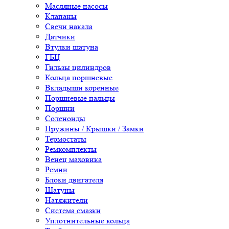
Масляные насосы
Клапаны
Свечи накала
Датчики
Втулки шатуна
ГБЦ
Гильзы цилиндров
Кольца поршневые
Вкладыши коренные
Поршневые пальцы
Поршни
Соленоиды
Пружины / Крышки / Замки
Термостаты
Ремкомплекты
Венец маховика
Ремни
Блоки двигателя
Шатуны
Натяжители
Система смазки
Уплотнительные кольца