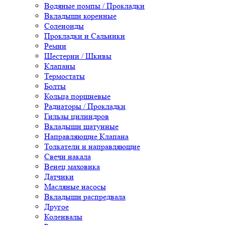
Водяные помпы / Прокладки
Вкладыши коренные
Соленоиды
Прокладки и Сальники
Ремни
Шестерни / Шкивы
Клапаны
Термостаты
Болты
Кольца поршневые
Радиаторы / Прокладки
Гильзы цилиндров
Вкладыши шатунные
Направляющие Клапана
Толкатели и направляющие
Свечи накала
Венец маховика
Датчики
Масляные насосы
Вкладыши распредвала
Другое
Коленвалы