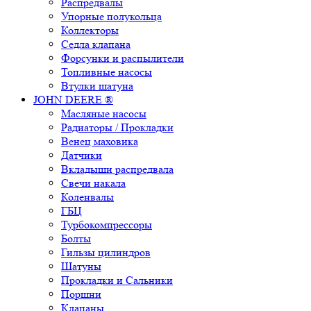
Распредвалы
Упорные полукольца
Коллекторы
Седла клапана
Форсунки и распылители
Топливные насосы
Втулки шатуна
JOHN DEERE ®
Масляные насосы
Радиаторы / Прокладки
Венец маховика
Датчики
Вкладыши распредвала
Свечи накала
Коленвалы
ГБЦ
Турбокомпрессоры
Болты
Гильзы цилиндров
Шатуны
Прокладки и Сальники
Поршни
Клапаны