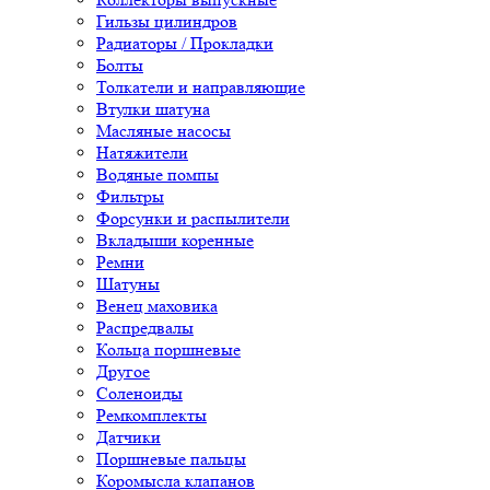
Гильзы цилиндров
Радиаторы / Прокладки
Болты
Толкатели и направляющие
Втулки шатуна
Масляные насосы
Натяжители
Водяные помпы
Фильтры
Форсунки и распылители
Вкладыши коренные
Ремни
Шатуны
Венец маховика
Распредвалы
Кольца поршневые
Другое
Соленоиды
Ремкомплекты
Датчики
Поршневые пальцы
Коромысла клапанов