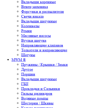
Вкладыши коренные
Венец маховика
Форсунки и распылители
Свечи накала
Вкладыши шатунные
Коленвалы
Ремни
Масляные насосы
Втулки шатуна
Направляющие клапанов
Толкатели и направляющие
Шатуны
MWM ®
Пружины / Крышки / Замки
Другое
Поршни
Вкладыши шатунные
ГБЦ
Прокладки и Сальники
Гильзы цилиндров
Водяные помпы
Шестерни / Шкивы
Кольца поршневые