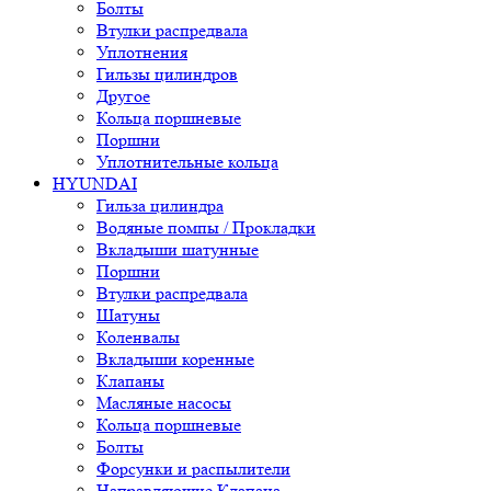
Болты
Втулки распредвала
Уплотнения
Гильзы цилиндров
Другое
Кольца поршневые
Поршни
Уплотнительные кольца
HYUNDAI
Гильза цилиндра
Водяные помпы / Прокладки
Вкладыши шатунные
Поршни
Втулки распредвала
Шатуны
Коленвалы
Вкладыши коренные
Клапаны
Масляные насосы
Кольца поршневые
Болты
Форсунки и распылители
Направляющие Клапана