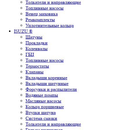
Толкатели и направляющие
Топливные насосы
Венец маховика
Ремкомплекты
Уплотнительные кольца
ISUZU ®
Шатуны
Прокладки
Коленвалы
ГБЦ
Топливные насосы
Термостаты
Клапаны
Вкладыши коренные
Вкладыши шатунные
Форсунки и распылители
Водяные помпы
Масляные насосы
Кольца поршневые
Втулки шатуна
Система смазки
Толкатели и направляющие
Гильзы цилиндров