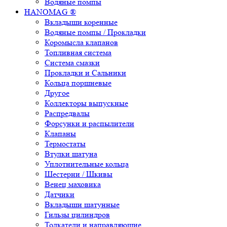
Водяные помпы
HANOMAG ®
Вкладыши коренные
Водяные помпы / Прокладки
Коромысла клапанов
Топливная система
Система смазки
Прокладки и Сальники
Кольца поршневые
Другое
Коллекторы выпускные
Распредвалы
Форсунки и распылители
Клапаны
Термостаты
Втулки шатуна
Уплотнительные кольца
Шестерни / Шкивы
Венец маховика
Датчики
Вкладыши шатунные
Гильзы цилиндров
Толкатели и направляющие