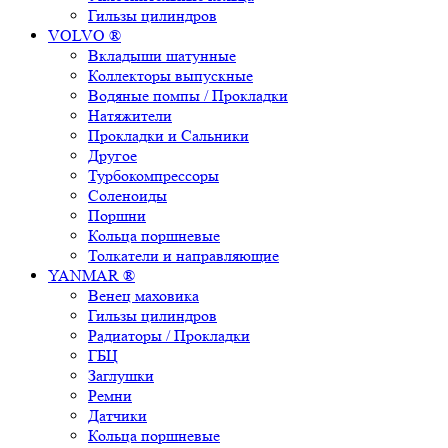
Гильзы цилиндров
VOLVO ®
Вкладыши шатунные
Коллекторы выпускные
Водяные помпы / Прокладки
Натяжители
Прокладки и Сальники
Другое
Турбокомпрессоры
Соленоиды
Поршни
Кольца поршневые
Толкатели и направляющие
YANMAR ®
Венец маховика
Гильзы цилиндров
Радиаторы / Прокладки
ГБЦ
Заглушки
Ремни
Датчики
Кольца поршневые