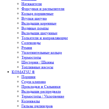
Натяжители
Форсунки и распылители
Кольца поршневые
Втулки шатуна
Вкладыши коренные
Водяные помпы
Вкладыши шатунные
Толкатели и направляющие
Соленоиды
Ремни
Уплотнительные кольца
Термостаты
Шестерни / Шкивы
Топливные насосы
KOMATSU ®
Поршни
Седла клапана
Прокладки и Сальники
Вкладыши распредвала
Термостаты / Уплотнение
Коленвалы
Гильзы цилиндров