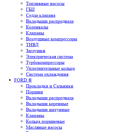
Топливные насосы
ГБЦ
Седла клапана
Вкладыши распредвала
Коленвалы
Клапаны
Воздушные компрессоры
ТНВД
Заглушки
Электрическая система
Турбокомпрессоры
Уплотнительные кольца
Система охлаждения
FORD ®
Прокладки и Сальники
Поршни
Вкладыши распредвала
Вкладыши коренные
Вкладыши шатунные
Клапаны
Кольца поршневые
Масляные насосы