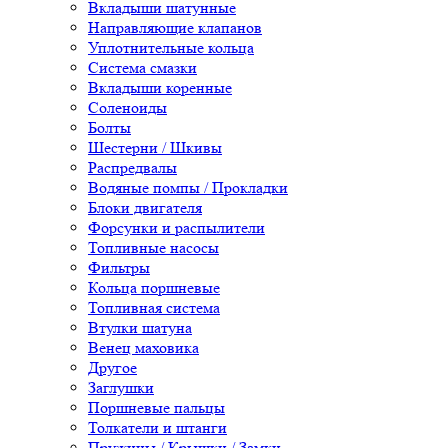
Вкладыши шатунные
Направляющие клапанов
Уплотнительные кольца
Система смазки
Вкладыши коренные
Соленоиды
Болты
Шестерни / Шкивы
Распредвалы
Водяные помпы / Прокладки
Блоки двигателя
Форсунки и распылители
Топливные насосы
Фильтры
Кольца поршневые
Топливная система
Втулки шатуна
Венец маховика
Другое
Заглушки
Поршневые пальцы
Толкатели и штанги
Пружины / Крышки / Замки