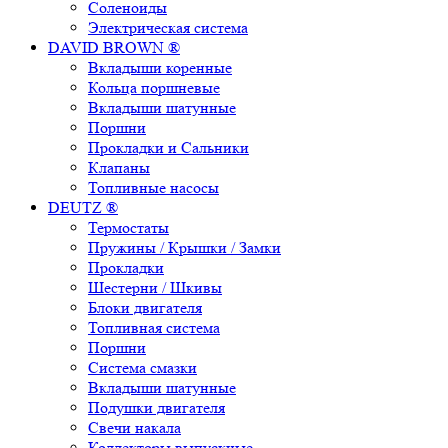
Соленоиды
Электрическая система
DAVID BROWN ®
Вкладыши коренные
Кольца поршневые
Вкладыши шатунные
Поршни
Прокладки и Сальники
Клапаны
Топливные насосы
DEUTZ ®
Термостаты
Пружины / Крышки / Замки
Прокладки
Шестерни / Шкивы
Блоки двигателя
Топливная система
Поршни
Система смазки
Вкладыши шатунные
Подушки двигателя
Свечи накала
Коллекторы выпускные