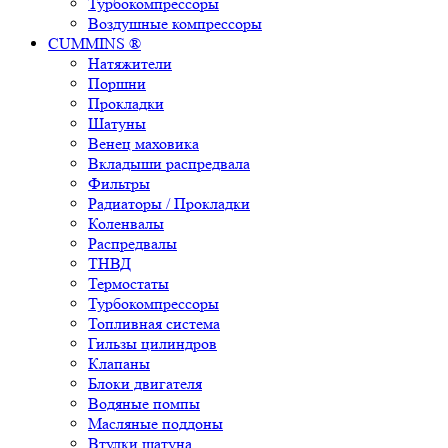
Турбокомпрессоры
Воздушные компрессоры
CUMMINS ®
Натяжители
Поршни
Прокладки
Шатуны
Венец маховика
Вкладыши распредвала
Фильтры
Радиаторы / Прокладки
Коленвалы
Распредвалы
ТНВД
Термостаты
Турбокомпрессоры
Топливная система
Гильзы цилиндров
Клапаны
Блоки двигателя
Водяные помпы
Масляные поддоны
Втулки шатуна