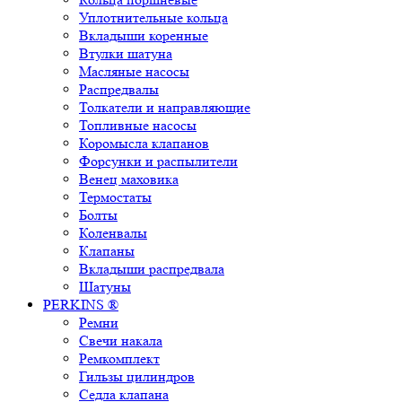
Уплотнительные кольца
Вкладыши коренные
Втулки шатуна
Масляные насосы
Распредвалы
Толкатели и направляющие
Топливные насосы
Коромысла клапанов
Форсунки и распылители
Венец маховика
Термостаты
Болты
Коленвалы
Клапаны
Вкладыши распредвала
Шатуны
PERKINS ®
Ремни
Свечи накала
Ремкомплект
Гильзы цилиндров
Седла клапана