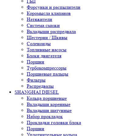
ГБЦ
Форсунки и распылители
Коромысла клапанов
Натяжители
Система смазки
Вкладыши распредвала
Шестерни / Шкивы
Соленоиды
Топливные насосы
Блоки двигателя
Поршни
Турбокомпрессоры
Поршневые пальцы
Фильтры
Распредвалы
SHANGHAI DIESEL
Кольца поршневые
Вкладыши коренные
Вкладыши шатунные
Набор прокладок
Прокладки головки блока
Поршни
Уплотнительные кольца