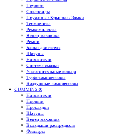
Поршни
Соленоиды
Пружины / Крышки / Замки
Термостаты
Ремкомплекты
Венец маховика
Ремни
Блоки двигателя
Шатуны
Натяжители
Система смазки
Уплотнительные кольца
Турбокомпрессоры
Воздушные компрессоры
CUMMINS ®
Натяжители
Поршни
Прокладки
Шатуны
Венец маховика
Вкладыши распредвала
Фильтры