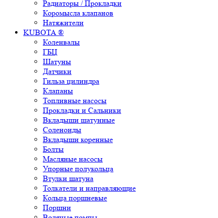
Радиаторы / Прокладки
Коромысла клапанов
Натяжители
KUBOTA ®
Коленвалы
ГБЦ
Шатуны
Датчики
Гильза цилиндра
Клапаны
Топливные насосы
Прокладки и Сальники
Вкладыши шатунные
Соленоиды
Вкладыши коренные
Болты
Масляные насосы
Упорные полукольца
Втулки шатуна
Толкатели и направляющие
Кольца поршневые
Поршни
Водяные помпы