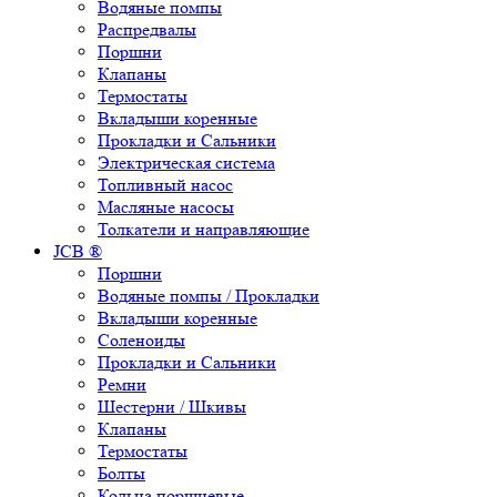
Водяные помпы
Распредвалы
Поршни
Клапаны
Термостаты
Вкладыши коренные
Прокладки и Сальники
Электрическая система
Топливный насос
Масляные насосы
Толкатели и направляющие
JCB ®
Поршни
Водяные помпы / Прокладки
Вкладыши коренные
Соленоиды
Прокладки и Сальники
Ремни
Шестерни / Шкивы
Клапаны
Термостаты
Болты
Кольца поршневые