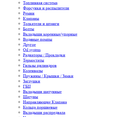
Топливная система
Форсунки и распылители
Ремни
Клапаны
Толкатели и штанги
Болты
Вкладыши коренные/упорные
Водяные помпы
Другое
Oil system
Радиаторы / Прокладки
Термостаты
Гильзы цилиндров
Коленвалы
Пружины / Крышки / Замки
Заглушки
ГБЦ
Вкладыши шатунные
Шатуны
Направляющие Клапана
Кольца поршневые
Вкладыши распредвала