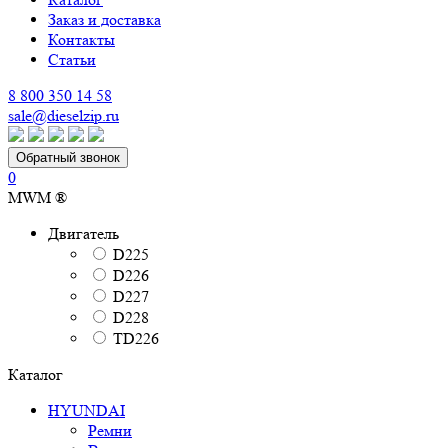
Заказ и доставка
Контакты
Статьи
8 800 350 14 58
sale@dieselzip.ru
Обратный звонок
0
MWM ®
Двигатель
D225
D226
D227
D228
TD226
Каталог
HYUNDAI
Ремни