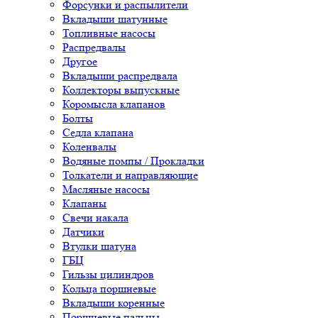
Форсунки и распылители
Вкладыши шатунные
Топливные насосы
Распредвалы
Другое
Вкладыши распредвала
Коллекторы выпускные
Коромысла клапанов
Болты
Седла клапана
Коленвалы
Водяные помпы / Прокладки
Толкатели и направляющие
Масляные насосы
Клапаны
Свечи накала
Датчики
Втулки шатуна
ГБЦ
Гильзы цилиндров
Кольца поршневые
Вкладыши коренные
Поршневые пальцы