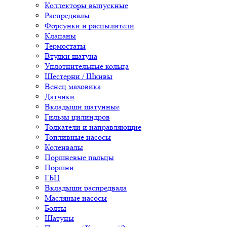
Коллекторы выпускные
Распредвалы
Форсунки и распылители
Клапаны
Термостаты
Втулки шатуна
Уплотнительные кольца
Шестерни / Шкивы
Венец маховика
Датчики
Вкладыши шатунные
Гильзы цилиндров
Толкатели и направляющие
Топливные насосы
Коленвалы
Поршневые пальцы
Поршни
ГБЦ
Вкладыши распредвала
Масляные насосы
Болты
Шатуны