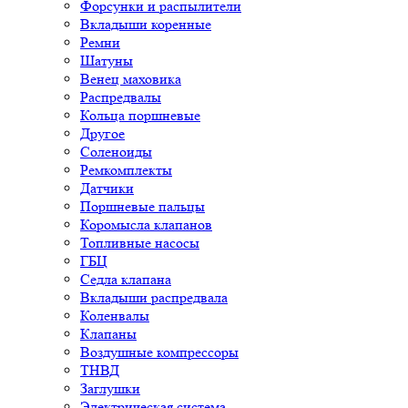
Форсунки и распылители
Вкладыши коренные
Ремни
Шатуны
Венец маховика
Распредвалы
Кольца поршневые
Другое
Соленоиды
Ремкомплекты
Датчики
Поршневые пальцы
Коромысла клапанов
Топливные насосы
ГБЦ
Седла клапана
Вкладыши распредвала
Коленвалы
Клапаны
Воздушные компрессоры
ТНВД
Заглушки
Электрическая система