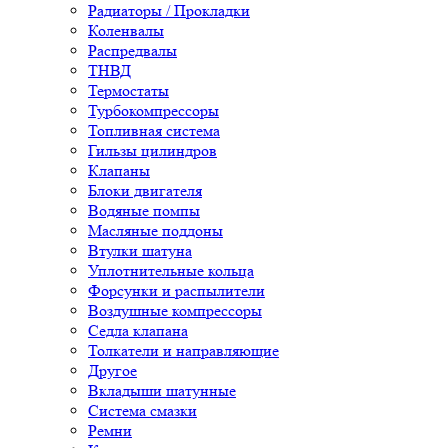
Радиаторы / Прокладки
Коленвалы
Распредвалы
ТНВД
Термостаты
Турбокомпрессоры
Топливная система
Гильзы цилиндров
Клапаны
Блоки двигателя
Водяные помпы
Масляные поддоны
Втулки шатуна
Уплотнительные кольца
Форсунки и распылители
Воздушные компрессоры
Седла клапана
Толкатели и направляющие
Другое
Вкладыши шатунные
Система смазки
Ремни