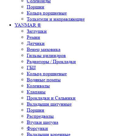
Соленоиды
Поршни
Кольца поршневые
Толкатели и направляющие
YANMAR ®
Заглушки
Ремни
Датчики
Венец маховика
Гильзы цилиндров
Радиаторы / Прокладки
ГБЦ
Кольца поршневые
Водяные помпы
Коленвалы
Клапаны
Прокладки и Сальники
Вкладыши шатунные
Поршни
Распредвалы
Втулки шатуна
Форсунки
Вкладыши коренные