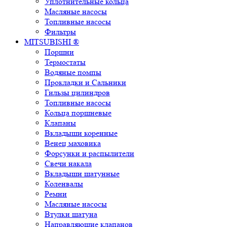
Уплотнительные кольца
Масляные насосы
Топливные насосы
Фильтры
MITSUBISHI ®
Поршни
Термостаты
Водяные помпы
Прокладки и Сальники
Гильзы цилиндров
Топливные насосы
Кольца поршневые
Клапаны
Вкладыши коренные
Венец маховика
Форсунки и распылители
Свечи накала
Вкладыши шатунные
Коленвалы
Ремни
Масляные насосы
Втулки шатуна
Направляющие клапанов