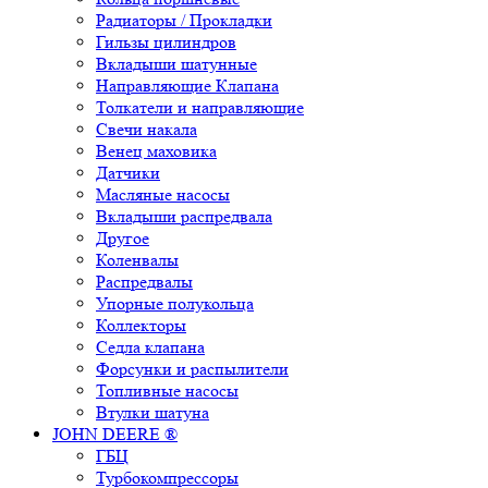
Радиаторы / Прокладки
Гильзы цилиндров
Вкладыши шатунные
Направляющие Клапана
Толкатели и направляющие
Свечи накала
Венец маховика
Датчики
Масляные насосы
Вкладыши распредвала
Другое
Коленвалы
Распредвалы
Упорные полукольца
Коллекторы
Седла клапана
Форсунки и распылители
Топливные насосы
Втулки шатуна
JOHN DEERE ®
ГБЦ
Турбокомпрессоры