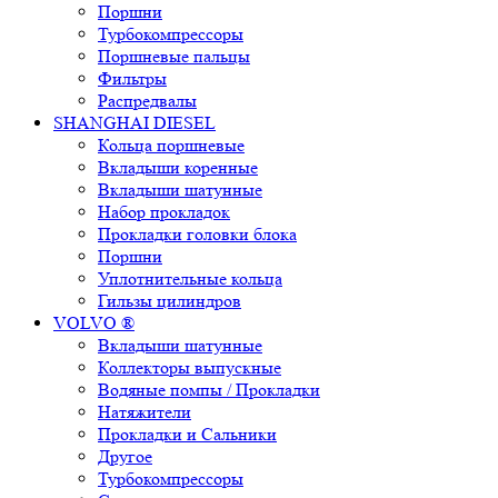
Поршни
Турбокомпрессоры
Поршневые пальцы
Фильтры
Распредвалы
SHANGHAI DIESEL
Кольца поршневые
Вкладыши коренные
Вкладыши шатунные
Набор прокладок
Прокладки головки блока
Поршни
Уплотнительные кольца
Гильзы цилиндров
VOLVO ®
Вкладыши шатунные
Коллекторы выпускные
Водяные помпы / Прокладки
Натяжители
Прокладки и Сальники
Другое
Турбокомпрессоры