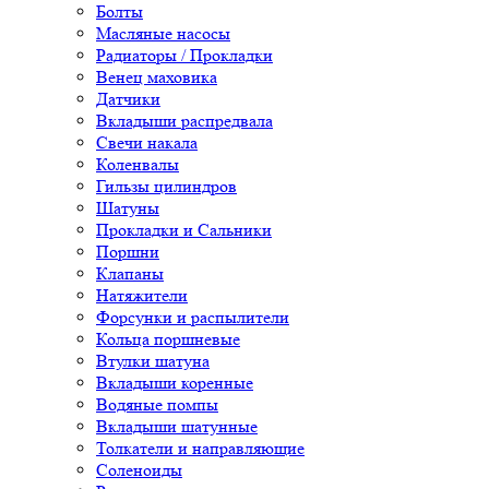
Болты
Масляные насосы
Радиаторы / Прокладки
Венец маховика
Датчики
Вкладыши распредвала
Свечи накала
Коленвалы
Гильзы цилиндров
Шатуны
Прокладки и Сальники
Поршни
Клапаны
Натяжители
Форсунки и распылители
Кольца поршневые
Втулки шатуна
Вкладыши коренные
Водяные помпы
Вкладыши шатунные
Толкатели и направляющие
Соленоиды