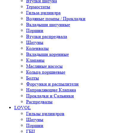
Втулки шатуна
Термостаты
Гильза цилиндра
Водяные помпы / Прокладки
Вкладыши шатунные
Поршни
Втулки распредвала
Шатуны
Коленвалы
Вкладыши коренные
Клапаны
Масляные насосы
Кольца поршневые
Болты
Форсунки и распылители
Направляющие Клапана
Прокладки и Сальники
Распредвалы
LOVOL
Гильзы цилиндров
Шатуны
Поршни
ГБЦ