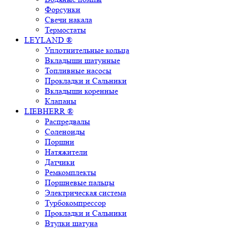
Форсунки
Свечи накала
Термостаты
LEYLAND ®
Уплотнительные кольца
Вкладыши шатунные
Топливные насосы
Прокладки и Сальники
Вкладыши коренные
Клапаны
LIEBHERR ®
Распредвалы
Соленоиды
Поршни
Натяжители
Датчики
Ремкомплекты
Поршневые пальцы
Электрическая система
Турбокомпрессор
Прокладки и Сальники
Втулки шатуна