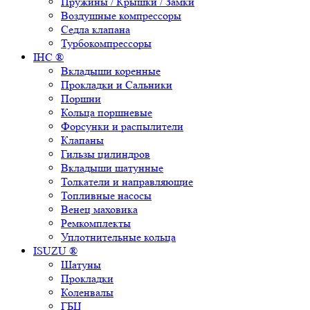
Пружины / Крышки / Замки
Воздушные компрессоры
Седла клапана
Турбокомпрессоры
IHC ®
Вкладыши коренные
Прокладки и Сальники
Поршни
Кольца поршневые
Форсунки и распылители
Клапаны
Гильзы цилиндров
Вкладыши шатунные
Толкатели и направляющие
Топливные насосы
Венец маховика
Ремкомплекты
Уплотнительные кольца
ISUZU ®
Шатуны
Прокладки
Коленвалы
ГБЦ