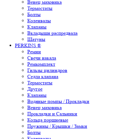
Венец маховика
Термостаты
Болты
Коленвалы
Клапаны
Вкладыши распредвала
Шатуны
PERKINS ®
Ремни
Свечи накала
Ремкомплект
Гильзы цилиндров
Седла клапана
Термостаты
Другое
Клапаны
Водяные помпы / Прокладки
Венец маховика
Прокладки и Сальники
Кольца поршневые
Пружины / Крышки / Замки
Болты
Коленвалы