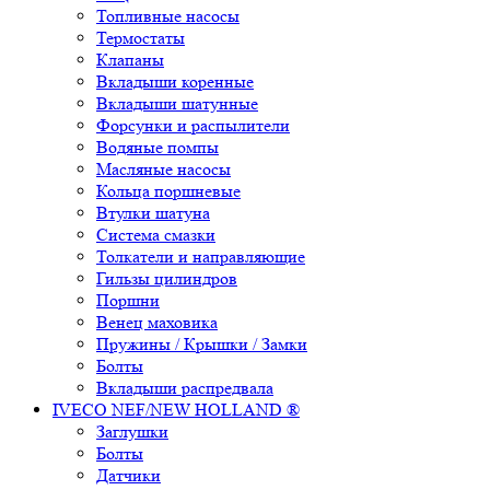
Топливные насосы
Термостаты
Клапаны
Вкладыши коренные
Вкладыши шатунные
Форсунки и распылители
Водяные помпы
Масляные насосы
Кольца поршневые
Втулки шатуна
Система смазки
Толкатели и направляющие
Гильзы цилиндров
Поршни
Венец маховика
Пружины / Крышки / Замки
Болты
Вкладыши распредвала
IVECO NEF/NEW HOLLAND ®
Заглушки
Болты
Датчики