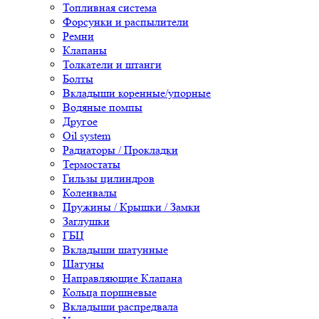
Топливная система
Форсунки и распылители
Ремни
Клапаны
Толкатели и штанги
Болты
Вкладыши коренные/упорные
Водяные помпы
Другое
Oil system
Радиаторы / Прокладки
Термостаты
Гильзы цилиндров
Коленвалы
Пружины / Крышки / Замки
Заглушки
ГБЦ
Вкладыши шатунные
Шатуны
Направляющие Клапана
Кольца поршневые
Вкладыши распредвала