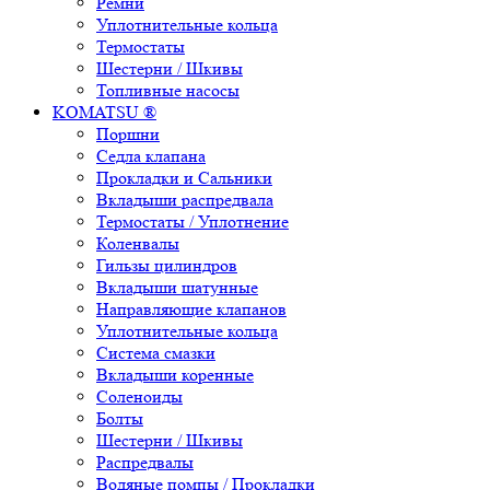
Ремни
Уплотнительные кольца
Термостаты
Шестерни / Шкивы
Топливные насосы
KOMATSU ®
Поршни
Седла клапана
Прокладки и Сальники
Вкладыши распредвала
Термостаты / Уплотнение
Коленвалы
Гильзы цилиндров
Вкладыши шатунные
Направляющие клапанов
Уплотнительные кольца
Система смазки
Вкладыши коренные
Соленоиды
Болты
Шестерни / Шкивы
Распредвалы
Водяные помпы / Прокладки