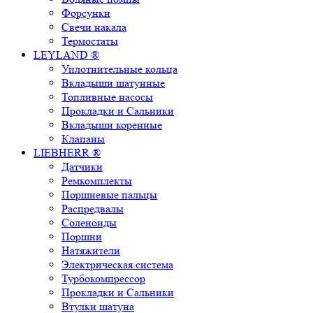
Форсунки
Свечи накала
Термостаты
LEYLAND ®
Уплотнительные кольца
Вкладыши шатунные
Топливные насосы
Прокладки и Сальники
Вкладыши коренные
Клапаны
LIEBHERR ®
Датчики
Ремкомплекты
Поршневые пальцы
Распредвалы
Соленоиды
Поршни
Натяжители
Электрическая система
Турбокомпрессор
Прокладки и Сальники
Втулки шатуна