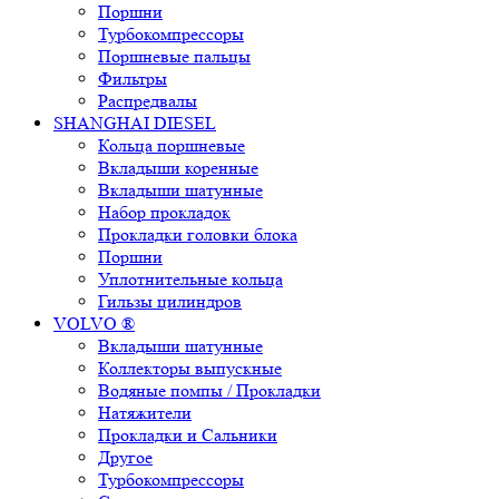
Поршни
Турбокомпрессоры
Поршневые пальцы
Фильтры
Распредвалы
SHANGHAI DIESEL
Кольца поршневые
Вкладыши коренные
Вкладыши шатунные
Набор прокладок
Прокладки головки блока
Поршни
Уплотнительные кольца
Гильзы цилиндров
VOLVO ®
Вкладыши шатунные
Коллекторы выпускные
Водяные помпы / Прокладки
Натяжители
Прокладки и Сальники
Другое
Турбокомпрессоры