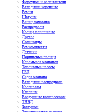
Форсунки и распылители
Вкладыши коренные
Ремни
Шатуны
Венец маховика
Распредвалы
Кольца поршневые
Другое
Соленоиды
Ремкомплекты
Датчики
Поршневые пальцы
Коромысла клапанов
Топливные насосы
ГБЦ
Седла клапана
Вкладыши распредвала
Коленвалы
Клапаны
Воздушные компрессоры
ТНВД
Заглушки
Электрическая система