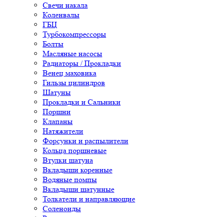
Свечи накала
Коленвалы
ГБЦ
Турбокомпрессоры
Болты
Масляные насосы
Радиаторы / Прокладки
Венец маховика
Гильзы цилиндров
Шатуны
Прокладки и Сальники
Поршни
Клапаны
Натяжители
Форсунки и распылители
Кольца поршневые
Втулки шатуна
Вкладыши коренные
Водяные помпы
Вкладыши шатунные
Толкатели и направляющие
Соленоиды