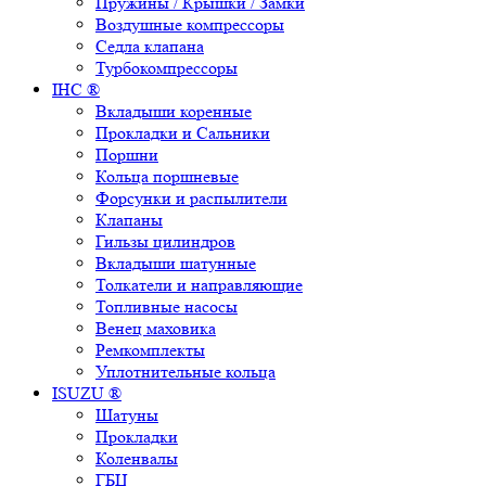
Пружины / Крышки / Замки
Воздушные компрессоры
Седла клапана
Турбокомпрессоры
IHC ®
Вкладыши коренные
Прокладки и Сальники
Поршни
Кольца поршневые
Форсунки и распылители
Клапаны
Гильзы цилиндров
Вкладыши шатунные
Толкатели и направляющие
Топливные насосы
Венец маховика
Ремкомплекты
Уплотнительные кольца
ISUZU ®
Шатуны
Прокладки
Коленвалы
ГБЦ