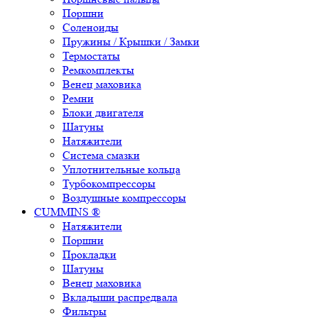
Поршни
Соленоиды
Пружины / Крышки / Замки
Термостаты
Ремкомплекты
Венец маховика
Ремни
Блоки двигателя
Шатуны
Натяжители
Система смазки
Уплотнительные кольца
Турбокомпрессоры
Воздушные компрессоры
CUMMINS ®
Натяжители
Поршни
Прокладки
Шатуны
Венец маховика
Вкладыши распредвала
Фильтры