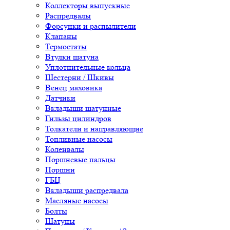
Коллекторы выпускные
Распредвалы
Форсунки и распылители
Клапаны
Термостаты
Втулки шатуна
Уплотнительные кольца
Шестерни / Шкивы
Венец маховика
Датчики
Вкладыши шатунные
Гильзы цилиндров
Толкатели и направляющие
Топливные насосы
Коленвалы
Поршневые пальцы
Поршни
ГБЦ
Вкладыши распредвала
Масляные насосы
Болты
Шатуны