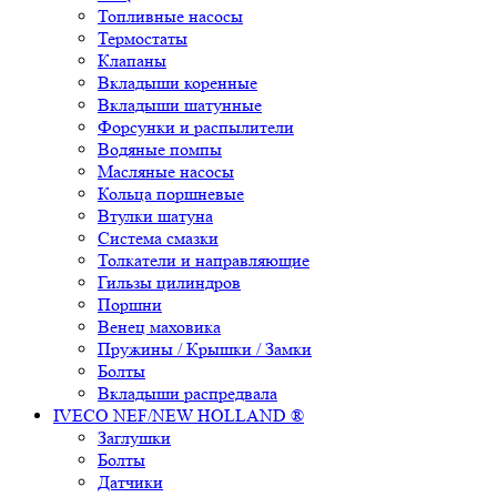
Топливные насосы
Термостаты
Клапаны
Вкладыши коренные
Вкладыши шатунные
Форсунки и распылители
Водяные помпы
Масляные насосы
Кольца поршневые
Втулки шатуна
Система смазки
Толкатели и направляющие
Гильзы цилиндров
Поршни
Венец маховика
Пружины / Крышки / Замки
Болты
Вкладыши распредвала
IVECO NEF/NEW HOLLAND ®
Заглушки
Болты
Датчики