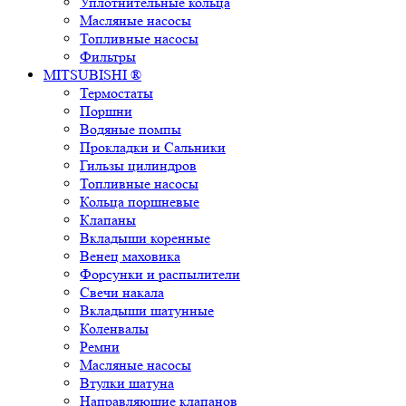
Уплотнительные кольца
Масляные насосы
Топливные насосы
Фильтры
MITSUBISHI ®
Термостаты
Поршни
Водяные помпы
Прокладки и Сальники
Гильзы цилиндров
Топливные насосы
Кольца поршневые
Клапаны
Вкладыши коренные
Венец маховика
Форсунки и распылители
Свечи накала
Вкладыши шатунные
Коленвалы
Ремни
Масляные насосы
Втулки шатуна
Направляющие клапанов