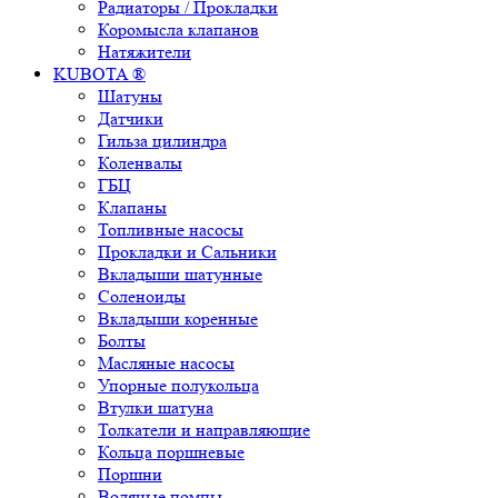
Радиаторы / Прокладки
Коромысла клапанов
Натяжители
KUBOTA ®
Шатуны
Датчики
Гильза цилиндра
Коленвалы
ГБЦ
Клапаны
Топливные насосы
Прокладки и Сальники
Вкладыши шатунные
Соленоиды
Вкладыши коренные
Болты
Масляные насосы
Упорные полукольца
Втулки шатуна
Толкатели и направляющие
Кольца поршневые
Поршни
Водяные помпы