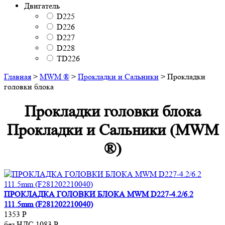
Двигатель
D225
D226
D227
D228
TD226
Главная
>
MWM ®
>
Прокладки и Сальники
>
Прокладки
головки блока
Прокладки головки блока
Прокладки и Сальники (MWM
®)
ПРОКЛАДКА ГОЛОВКИ БЛОКА MWM D227-4.2/6.2
111.5mm (F281202210040)
1353
Р
без НДС 1083
Р