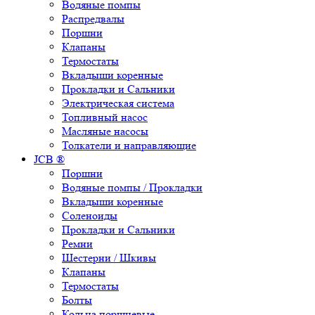
Водяные помпы
Распредвалы
Поршни
Клапаны
Термостаты
Вкладыши коренные
Прокладки и Сальники
Электрическая система
Топливный насос
Масляные насосы
Толкатели и направляющие
JCB ®
Поршни
Водяные помпы / Прокладки
Вкладыши коренные
Соленоиды
Прокладки и Сальники
Ремни
Шестерни / Шкивы
Клапаны
Термостаты
Болты
Кольца поршневые