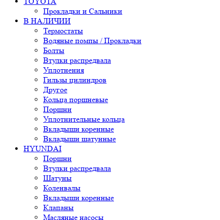
TOYOTA
Прокладки и Сальники
В НАЛИЧИИ
Термостаты
Водяные помпы / Прокладки
Болты
Втулки распредвала
Уплотнения
Гильзы цилиндров
Другое
Кольца поршневые
Поршни
Уплотнительные кольца
Вкладыши коренные
Вкладыши шатунные
HYUNDAI
Поршни
Втулки распредвала
Шатуны
Коленвалы
Вкладыши коренные
Клапаны
Масляные насосы