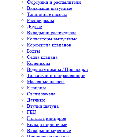
Форсунки и распылители
Вкладыши шатунные
Топливные насосы
Распредвалы
Другое
Вкладыши распредвала
Коллекторы выпускные
Коромысла клапанов
Болты
Седла клапана
Коленвалы
Водяные помпы / Прокладки
Толкатели и направляющие
Масляные насосы
Клапаны
Свечи накала
Датчики
Втулки шатуна
ГБЦ
Гильзы цилиндров
Кольца поршневые
Вкладыши коренные
Поршневые пальцы