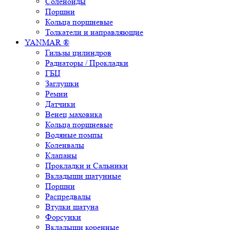
Соленоиды
Поршни
Кольца поршневые
Толкатели и направляющие
YANMAR ®
Гильзы цилиндров
Радиаторы / Прокладки
ГБЦ
Заглушки
Ремни
Датчики
Венец маховика
Кольца поршневые
Водяные помпы
Коленвалы
Клапаны
Прокладки и Сальники
Вкладыши шатунные
Поршни
Распредвалы
Втулки шатуна
Форсунки
Вкладыши коренные