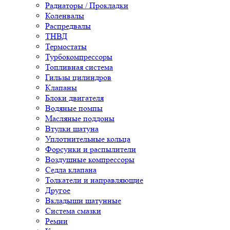
Радиаторы / Прокладки
Коленвалы
Распредвалы
ТНВД
Термостаты
Турбокомпрессоры
Топливная система
Гильзы цилиндров
Клапаны
Блоки двигателя
Водяные помпы
Масляные поддоны
Втулки шатуна
Уплотнительные кольца
Форсунки и распылители
Воздушные компрессоры
Седла клапана
Толкатели и направляющие
Другое
Вкладыши шатунные
Система смазки
Ремни