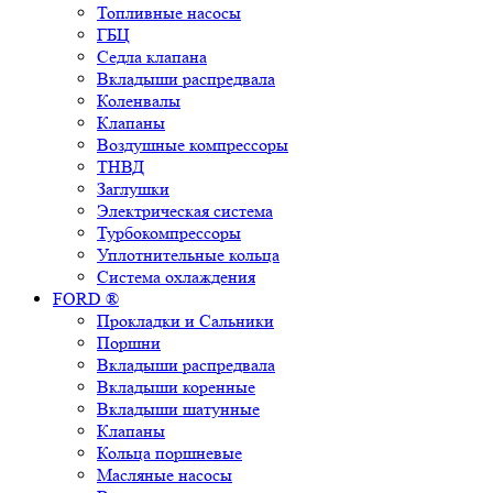
Топливные насосы
ГБЦ
Седла клапана
Вкладыши распредвала
Коленвалы
Клапаны
Воздушные компрессоры
ТНВД
Заглушки
Электрическая система
Турбокомпрессоры
Уплотнительные кольца
Система охлаждения
FORD ®
Прокладки и Сальники
Поршни
Вкладыши распредвала
Вкладыши коренные
Вкладыши шатунные
Клапаны
Кольца поршневые
Масляные насосы