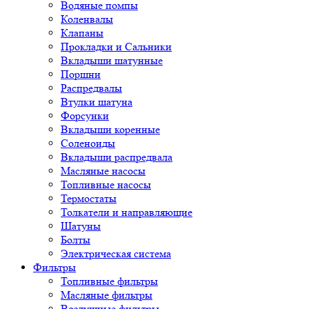
Водяные помпы
Коленвалы
Клапаны
Прокладки и Сальники
Вкладыши шатунные
Поршни
Распредвалы
Втулки шатуна
Форсунки
Вкладыши коренные
Соленоиды
Вкладыши распредвала
Масляные насосы
Топливные насосы
Термостаты
Толкатели и направляющие
Шатуны
Болты
Электрическая система
Фильтры
Топливные фильтры
Масляные фильтры
Воздушные фильтры