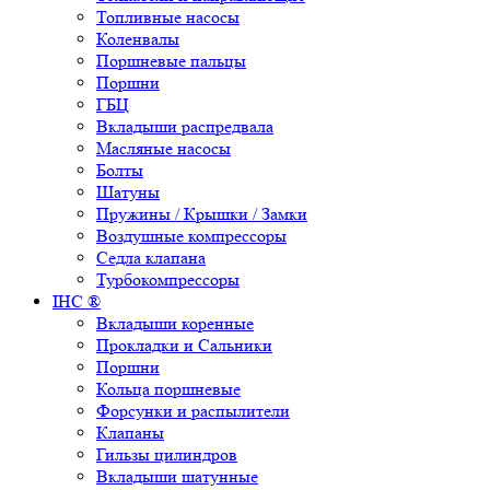
Топливные насосы
Коленвалы
Поршневые пальцы
Поршни
ГБЦ
Вкладыши распредвала
Масляные насосы
Болты
Шатуны
Пружины / Крышки / Замки
Воздушные компрессоры
Седла клапана
Турбокомпрессоры
IHC ®
Вкладыши коренные
Прокладки и Сальники
Поршни
Кольца поршневые
Форсунки и распылители
Клапаны
Гильзы цилиндров
Вкладыши шатунные