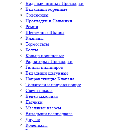
Водяные помпы / Прокладки
Вкладыши коренные
Соленоиды
Прокладки и Сальники
Ремни
Шестерни / Шкивы
Клапаны
Термостаты
Болты
Кольца поршневые
Радиаторы / Прокладки
Гильзы цилиндров
Вкладыши шатунные
Направляющие Клапана
Толкатели и направляющие
Свечи накала
Венец маховика
Датчики
Масляные насосы
Вкладыши распредвала
Другое
Коленвалы