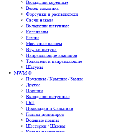
Вкладыши коренные
Венец маховика
Форсунки и распылители
Свечи накала
Вкладыши шатунные
Коленвалы
Ремни
Масляные насосы
Втулки шатуна
Направляющие клапанов
Толкатели и направляющие
Шатуны
MWM ®
Пружины / Крышки / Замки
Другое
Поршни
Вкладыши шатунные
ГБЦ
Прокладки и Сальники
Гильзы цилиндров
Водяные помпы
Шестерни / Шкивы
Кольца поршневые