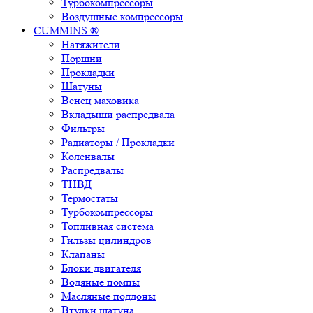
Турбокомпрессоры
Воздушные компрессоры
CUMMINS ®
Натяжители
Поршни
Прокладки
Шатуны
Венец маховика
Вкладыши распредвала
Фильтры
Радиаторы / Прокладки
Коленвалы
Распредвалы
ТНВД
Термостаты
Турбокомпрессоры
Топливная система
Гильзы цилиндров
Клапаны
Блоки двигателя
Водяные помпы
Масляные поддоны
Втулки шатуна