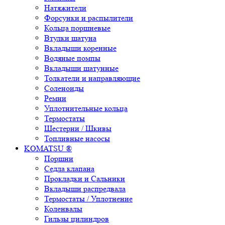
Натяжители
Форсунки и распылители
Кольца поршневые
Втулки шатуна
Вкладыши коренные
Водяные помпы
Вкладыши шатунные
Толкатели и направляющие
Соленоиды
Ремни
Уплотнительные кольца
Термостаты
Шестерни / Шкивы
Топливные насосы
KOMATSU ®
Поршни
Седла клапана
Прокладки и Сальники
Вкладыши распредвала
Термостаты / Уплотнение
Коленвалы
Гильзы цилиндров