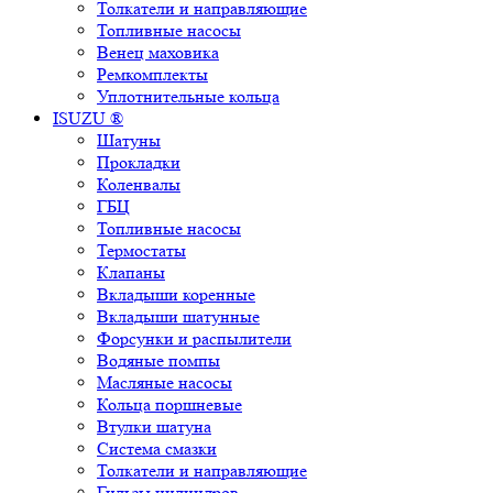
Толкатели и направляющие
Топливные насосы
Венец маховика
Ремкомплекты
Уплотнительные кольца
ISUZU ®
Шатуны
Прокладки
Коленвалы
ГБЦ
Топливные насосы
Термостаты
Клапаны
Вкладыши коренные
Вкладыши шатунные
Форсунки и распылители
Водяные помпы
Масляные насосы
Кольца поршневые
Втулки шатуна
Система смазки
Толкатели и направляющие
Гильзы цилиндров