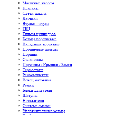
Масляные насосы
Клапаны
Свечи накала
Датчики
Втулки шатуна
ГБЦ
Гильзы цилиндров
Кольца поршневые
Вкладыши коренные
Поршневые пальцы
Поршни
Соленоиды
Пружины / Крышки / Замки
Термостаты
Ремкомплекты
Венец маховика
Ремни
Блоки двигателя
Шатуны
Натяжители
Система смазки
Уплотнительные кольца