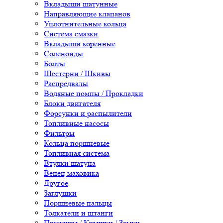
Вкладыши шатунные
Направляющие клапанов
Уплотнительные кольца
Система смазки
Вкладыши коренные
Соленоиды
Болты
Шестерни / Шкивы
Распредвалы
Водяные помпы / Прокладки
Блоки двигателя
Форсунки и распылители
Топливные насосы
Фильтры
Кольца поршневые
Топливная система
Втулки шатуна
Венец маховика
Другое
Заглушки
Поршневые пальцы
Толкатели и штанги
Пружины / Крышки / Замки