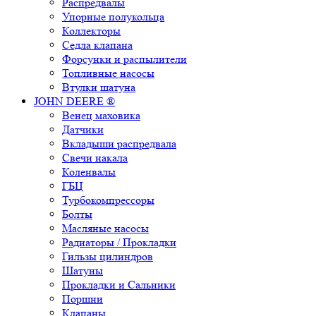
Распредвалы
Упорные полукольца
Коллекторы
Седла клапана
Форсунки и распылители
Топливные насосы
Втулки шатуна
JOHN DEERE ®
Венец маховика
Датчики
Вкладыши распредвала
Свечи накала
Коленвалы
ГБЦ
Турбокомпрессоры
Болты
Масляные насосы
Радиаторы / Прокладки
Гильзы цилиндров
Шатуны
Прокладки и Сальники
Поршни
Клапаны