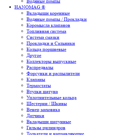
Водяные помпы
HANOMAG ®
Вкладыши коренные
Водяные помпы / Прокладки
Коромысла клапанов
Топливная система
Система смазки
Прокладки и Сальники
Кольца поршневые
Другое
Коллекторы выпускные
Распредвалы
Форсунки и распылители
Клапаны
Термостаты
Втулки шатуна
Уплотнительные кольца
Шестерни / Шкивы
Венец маховика
Датчики
Вкладыши шатунные
Гильзы цилиндров
Толкатели и направляющие