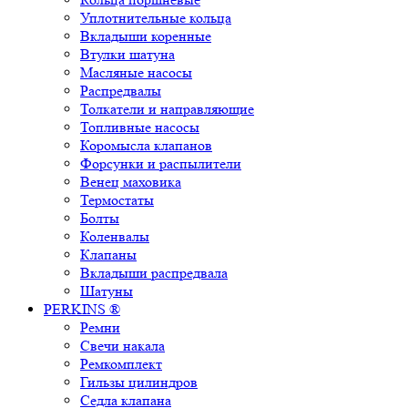
Уплотнительные кольца
Вкладыши коренные
Втулки шатуна
Масляные насосы
Распредвалы
Толкатели и направляющие
Топливные насосы
Коромысла клапанов
Форсунки и распылители
Венец маховика
Термостаты
Болты
Коленвалы
Клапаны
Вкладыши распредвала
Шатуны
PERKINS ®
Ремни
Свечи накала
Ремкомплект
Гильзы цилиндров
Седла клапана