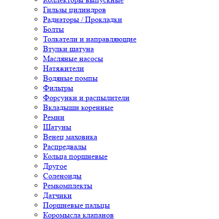
Гильзы цилиндров
Радиаторы / Прокладки
Болты
Толкатели и направляющие
Втулки шатуна
Масляные насосы
Натяжители
Водяные помпы
Фильтры
Форсунки и распылители
Вкладыши коренные
Ремни
Шатуны
Венец маховика
Распредвалы
Кольца поршневые
Другое
Соленоиды
Ремкомплекты
Датчики
Поршневые пальцы
Коромысла клапанов