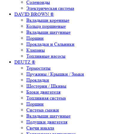
Соленоиды
Электрическая система
DAVID BROWN ®
Вкладыши коренные
Кольца поршневые
Вкладыши шатунные
Поршни
Прокладки и Сальники
Клапаны
Топливные насосы
DEUTZ ®
Термостаты
Пружины / Крышки / Замки
Прокладки
Шестерни / Шкивы
Блоки двигателя
Топливная система
Поршни
Система смазки
Вкладыши шатунные
Подушки двигателя
Свечи накала
Коллекторы выпускные