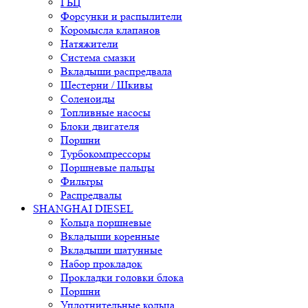
ГБЦ
Форсунки и распылители
Коромысла клапанов
Натяжители
Система смазки
Вкладыши распредвала
Шестерни / Шкивы
Соленоиды
Топливные насосы
Блоки двигателя
Поршни
Турбокомпрессоры
Поршневые пальцы
Фильтры
Распредвалы
SHANGHAI DIESEL
Кольца поршневые
Вкладыши коренные
Вкладыши шатунные
Набор прокладок
Прокладки головки блока
Поршни
Уплотнительные кольца