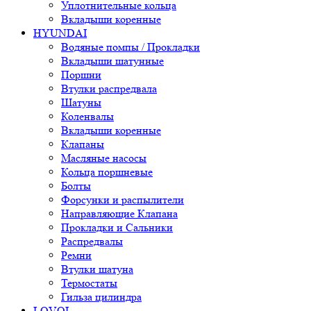
Уплотнительные кольца
Вкладыши коренные
HYUNDAI
Водяные помпы / Прокладки
Вкладыши шатунные
Поршни
Втулки распредвала
Шатуны
Коленвалы
Вкладыши коренные
Клапаны
Масляные насосы
Кольца поршневые
Болты
Форсунки и распылители
Направляющие Клапана
Прокладки и Сальники
Распредвалы
Ремни
Втулки шатуна
Термостаты
Гильза цилиндра
LOVOL