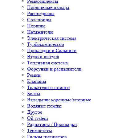
Ремкомплекты
Поршневые пальцы
Распредвалы
Соленоиды
Поршни
Натяжители
Электрическая система
Турбокомпрессор
Прокладки и Сальники
Втулки шатуна
Топливная система
Форсунки и распылители
Ремни
Клапаны
Толкатели и штанги
Болты
Вкладыши коренные/упорные
Водяные помпы
Другое
Oil system
Радиаторы / Прокладки
Термостаты
Гильзы цилиндров