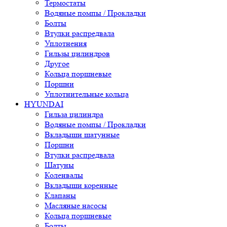
Термостаты
Водяные помпы / Прокладки
Болты
Втулки распредвала
Уплотнения
Гильзы цилиндров
Другое
Кольца поршневые
Поршни
Уплотнительные кольца
HYUNDAI
Гильза цилиндра
Водяные помпы / Прокладки
Вкладыши шатунные
Поршни
Втулки распредвала
Шатуны
Коленвалы
Вкладыши коренные
Клапаны
Масляные насосы
Кольца поршневые
Болты