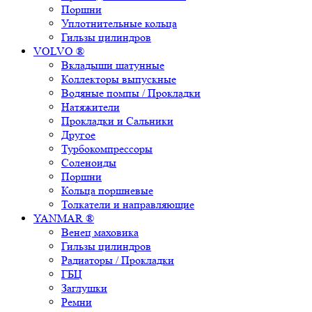
Поршни
Уплотнительные кольца
Гильзы цилиндров
VOLVO ®
Вкладыши шатунные
Коллекторы выпускные
Водяные помпы / Прокладки
Натяжители
Прокладки и Сальники
Другое
Турбокомпрессоры
Соленоиды
Поршни
Кольца поршневые
Толкатели и направляющие
YANMAR ®
Венец маховика
Гильзы цилиндров
Радиаторы / Прокладки
ГБЦ
Заглушки
Ремни