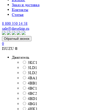
Заказ и доставка
Контакты
Статьи
8 800 350 14 58
sale@dieselzip.ru
Обратный звонок
0
ISUZU ®
Двигатель
3KC1
3LD1
3LD2
4BA1
4BB1
4BC1
4BC2
4BD1
4BG1
4HK1