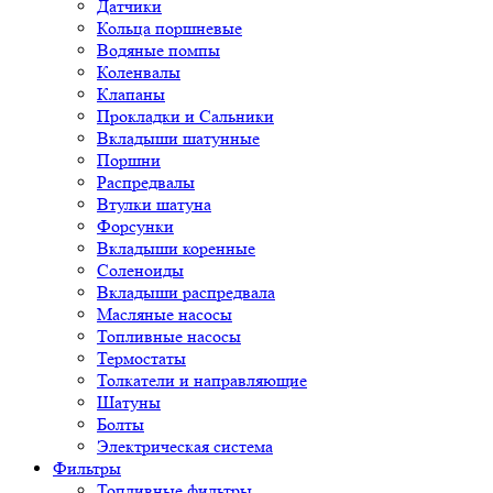
Датчики
Кольца поршневые
Водяные помпы
Коленвалы
Клапаны
Прокладки и Сальники
Вкладыши шатунные
Поршни
Распредвалы
Втулки шатуна
Форсунки
Вкладыши коренные
Соленоиды
Вкладыши распредвала
Масляные насосы
Топливные насосы
Термостаты
Толкатели и направляющие
Шатуны
Болты
Электрическая система
Фильтры
Топливные фильтры