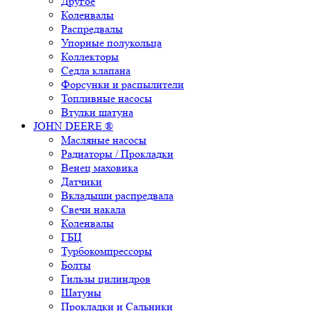
Другое
Коленвалы
Распредвалы
Упорные полукольца
Коллекторы
Седла клапана
Форсунки и распылители
Топливные насосы
Втулки шатуна
JOHN DEERE ®
Масляные насосы
Радиаторы / Прокладки
Венец маховика
Датчики
Вкладыши распредвала
Свечи накала
Коленвалы
ГБЦ
Турбокомпрессоры
Болты
Гильзы цилиндров
Шатуны
Прокладки и Сальники