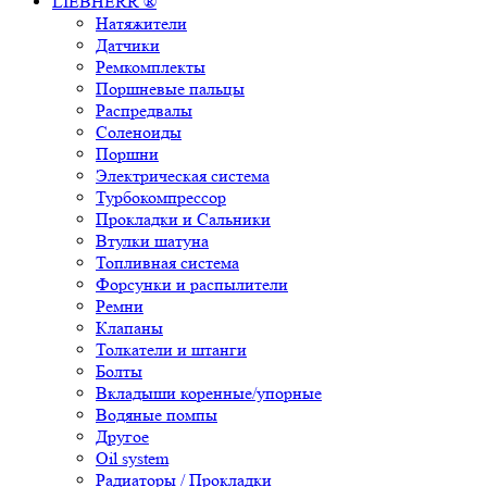
LIEBHERR ®
Натяжители
Датчики
Ремкомплекты
Поршневые пальцы
Распредвалы
Соленоиды
Поршни
Электрическая система
Турбокомпрессор
Прокладки и Сальники
Втулки шатуна
Топливная система
Форсунки и распылители
Ремни
Клапаны
Толкатели и штанги
Болты
Вкладыши коренные/упорные
Водяные помпы
Другое
Oil system
Радиаторы / Прокладки