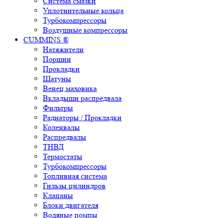
Система смазки
Уплотнительные кольца
Турбокомпрессоры
Воздушные компрессоры
CUMMINS ®
Натяжители
Поршни
Прокладки
Шатуны
Венец маховика
Вкладыши распредвала
Фильтры
Радиаторы / Прокладки
Коленвалы
Распредвалы
ТНВД
Термостаты
Турбокомпрессоры
Топливная система
Гильзы цилиндров
Клапаны
Блоки двигателя
Водяные помпы