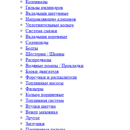
Коленвалы
Гильзы цилиндров
Вкладыши шатунные
Направляющие клапанов
Уплотнительные кольца
Система смазки
Вкладыши коренные
Соленоиды
Болты
Шестерни / Шкивы
Распредвалы
Водяные помпы / Прокладки
Блоки двигателя
Форсунки и распылители
Топливные насосы
Фильтры
Кольца поршневые
Топливная система
Втулки шатуна
Венец маховика
Другое
Заглушки
Поршневые пальцы