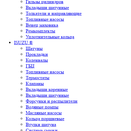
Гильзы цилиндров
Вкладыши шатунные
Толкатели и направляющие
Топливные насосы
Венец маховика
Ремкомплекты
Уплотнительные кольца
ISUZU ®
Шатуны
Прокладки
Коленвалы
ГБЦ
Топливные насосы
Термостаты
Клапаны
Вкладыши коренные
Вкладыши шатунные
Форсунки и распылители
Водяные помпы
Масляные насосы
Кольца поршневые
Втулки шатуна
Система смазки