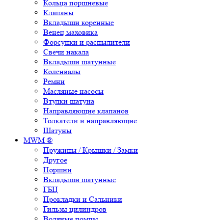
Кольца поршневые
Клапаны
Вкладыши коренные
Венец маховика
Форсунки и распылители
Свечи накала
Вкладыши шатунные
Коленвалы
Ремни
Масляные насосы
Втулки шатуна
Направляющие клапанов
Толкатели и направляющие
Шатуны
MWM ®
Пружины / Крышки / Замки
Другое
Поршни
Вкладыши шатунные
ГБЦ
Прокладки и Сальники
Гильзы цилиндров
Водяные помпы