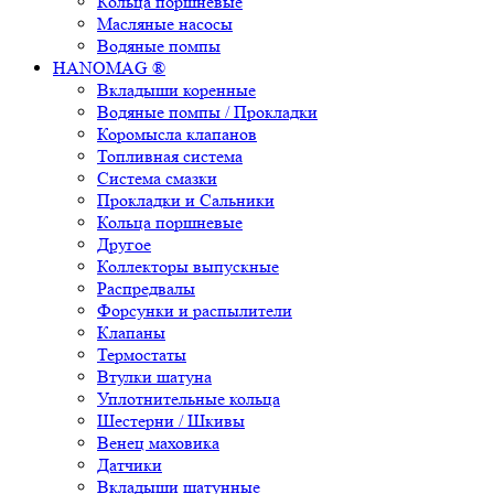
Кольца поршневые
Масляные насосы
Водяные помпы
HANOMAG ®
Вкладыши коренные
Водяные помпы / Прокладки
Коромысла клапанов
Топливная система
Система смазки
Прокладки и Сальники
Кольца поршневые
Другое
Коллекторы выпускные
Распредвалы
Форсунки и распылители
Клапаны
Термостаты
Втулки шатуна
Уплотнительные кольца
Шестерни / Шкивы
Венец маховика
Датчики
Вкладыши шатунные