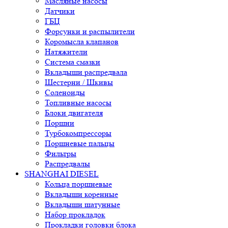
Масляные насосы
Датчики
ГБЦ
Форсунки и распылители
Коромысла клапанов
Натяжители
Система смазки
Вкладыши распредвала
Шестерни / Шкивы
Соленоиды
Топливные насосы
Блоки двигателя
Поршни
Турбокомпрессоры
Поршневые пальцы
Фильтры
Распредвалы
SHANGHAI DIESEL
Кольца поршневые
Вкладыши коренные
Вкладыши шатунные
Набор прокладок
Прокладки головки блока