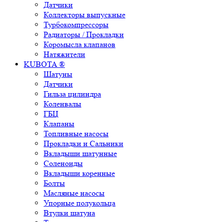
Датчики
Коллекторы выпускные
Турбокомпрессоры
Радиаторы / Прокладки
Коромысла клапанов
Натяжители
KUBOTA ®
Шатуны
Датчики
Гильза цилиндра
Коленвалы
ГБЦ
Клапаны
Топливные насосы
Прокладки и Сальники
Вкладыши шатунные
Соленоиды
Вкладыши коренные
Болты
Масляные насосы
Упорные полукольца
Втулки шатуна