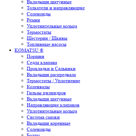
Вкладыши шатунные
Толкатели и направляющие
Соленоиды
Ремни
Уплотнительные кольца
Термостаты
Шестерни / Шкивы
Топливные насосы
KOMATSU ®
Поршни
Седла клапана
Прокладки и Сальники
Вкладыши распредвала
Термостаты / Уплотнение
Коленвалы
Гильзы цилиндров
Вкладыши шатунные
Направляющие клапанов
Уплотнительные кольца
Система смазки
Вкладыши коренные
Соленоиды
Болты