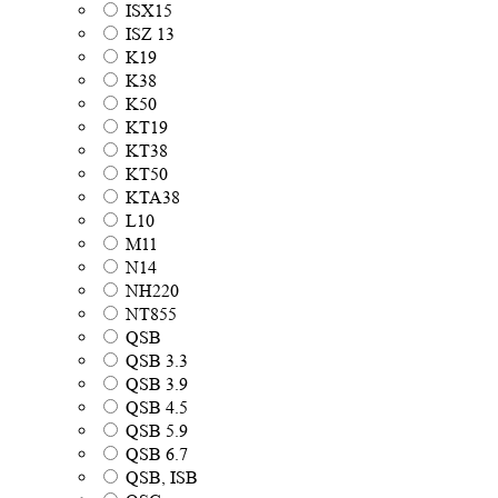
ISX15
ISZ 13
K19
K38
K50
KT19
KT38
KT50
KTA38
L10
M11
N14
NH220
NT855
QSB
QSB 3.3
QSB 3.9
QSB 4.5
QSB 5.9
QSB 6.7
QSB, ISB