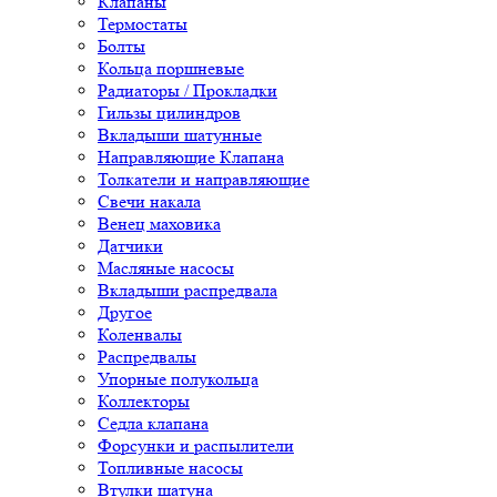
Клапаны
Термостаты
Болты
Кольца поршневые
Радиаторы / Прокладки
Гильзы цилиндров
Вкладыши шатунные
Направляющие Клапана
Толкатели и направляющие
Свечи накала
Венец маховика
Датчики
Масляные насосы
Вкладыши распредвала
Другое
Коленвалы
Распредвалы
Упорные полукольца
Коллекторы
Седла клапана
Форсунки и распылители
Топливные насосы
Втулки шатуна