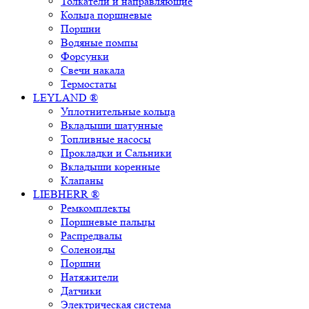
Толкатели и направляющие
Кольца поршневые
Поршни
Водяные помпы
Форсунки
Свечи накала
Термостаты
LEYLAND ®
Уплотнительные кольца
Вкладыши шатунные
Топливные насосы
Прокладки и Сальники
Вкладыши коренные
Клапаны
LIEBHERR ®
Ремкомплекты
Поршневые пальцы
Распредвалы
Соленоиды
Поршни
Натяжители
Датчики
Электрическая система