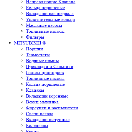
Направляющие Клапана
Кольца поршневые
Вкладыши распредвала
Уплотнительные кольца
Масляные насосы
Топливные насосы
Фильтры
MITSUBISHI ®
Поршни
Термостаты
Водяные помпы
Прокладки и Сальники
Гильзы цилиндров
Топливные насосы
Кольца поршневые
Клапаны
Вкладыши коренные
Венец маховика
Форсунки и распылители
Свечи накала
Вкладыши шатунные
Коленвалы
Ремни