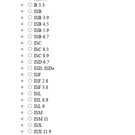
B 3.3
ISB
ISB 3.9
ISB 4.5
ISB 5.9
ISB 6.7
ISC
ISC 8.3
ISC 8.9
ISD 6.7
ISD, ISDe
ISF
ISF 2.8
ISF 3.8
ISL
ISL 8.9
ISL 9
ISM
ISM 11
ISX
ISX 11.9