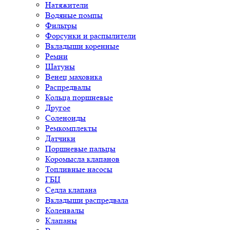
Натяжители
Водяные помпы
Фильтры
Форсунки и распылители
Вкладыши коренные
Ремни
Шатуны
Венец маховика
Распредвалы
Кольца поршневые
Другое
Соленоиды
Ремкомплекты
Датчики
Поршневые пальцы
Коромысла клапанов
Топливные насосы
ГБЦ
Седла клапана
Вкладыши распредвала
Коленвалы
Клапаны