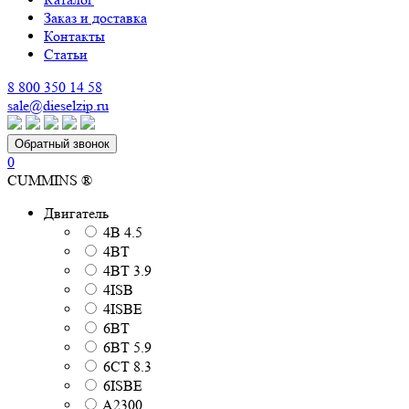
Заказ и доставка
Контакты
Статьи
8 800 350 14 58
sale@dieselzip.ru
Обратный звонок
0
CUMMINS ®
Двигатель
4B 4.5
4BT
4BT 3.9
4ISB
4ISBE
6BT
6BT 5.9
6CT 8.3
6ISBE
A2300