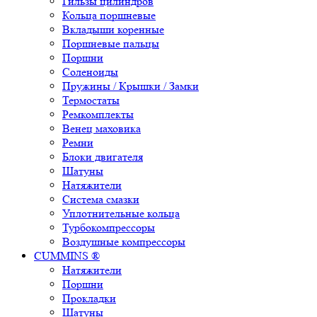
Гильзы цилиндров
Кольца поршневые
Вкладыши коренные
Поршневые пальцы
Поршни
Соленоиды
Пружины / Крышки / Замки
Термостаты
Ремкомплекты
Венец маховика
Ремни
Блоки двигателя
Шатуны
Натяжители
Система смазки
Уплотнительные кольца
Турбокомпрессоры
Воздушные компрессоры
CUMMINS ®
Натяжители
Поршни
Прокладки
Шатуны