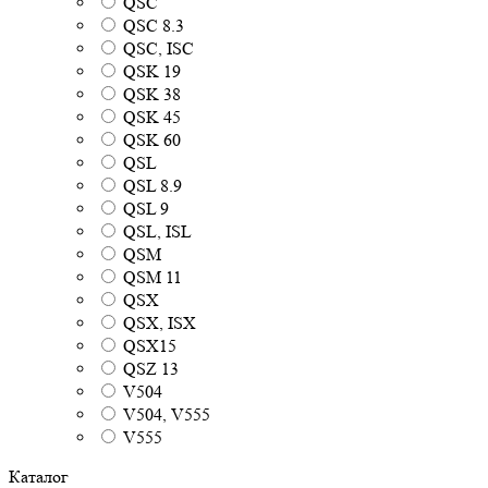
QSC
QSC 8.3
QSC, ISC
QSK 19
QSK 38
QSK 45
QSK 60
QSL
QSL 8.9
QSL 9
QSL, ISL
QSM
QSM 11
QSX
QSX, ISX
QSX15
QSZ 13
V504
V504, V555
V555
Каталог