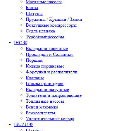
Масляные насосы
Болты
Шатуны
Пружины / Крышки / Замки
Воздушные компрессоры
Седла клапана
Турбокомпрессоры
IHC ®
Вкладыши коренные
Прокладки и Сальники
Поршни
Кольца поршневые
Форсунки и распылители
Клапаны
Гильзы цилиндров
Вкладыши шатунные
Толкатели и направляющие
Топливные насосы
Венец маховика
Ремкомплекты
Уплотнительные кольца
ISUZU ®
Шатуны