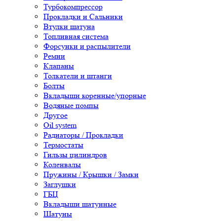
Турбокомпрессор
Прокладки и Сальники
Втулки шатуна
Топливная система
Форсунки и распылители
Ремни
Клапаны
Толкатели и штанги
Болты
Вкладыши коренные/упорные
Водяные помпы
Другое
Oil system
Радиаторы / Прокладки
Термостаты
Гильзы цилиндров
Коленвалы
Пружины / Крышки / Замки
Заглушки
ГБЦ
Вкладыши шатунные
Шатуны