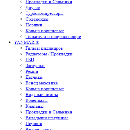
Прокладки и Сальники
Другое
Турбокомпрессоры
Соленоиды
Поршни
Кольца поршневые
Толкатели и направляющие
YANMAR ®
Гильзы цилиндров
Радиаторы / Прокладки
ГБЦ
Заглушки
Ремни
Датчики
Венец маховика
Кольца поршневые
Водяные помпы
Коленвалы
Клапаны
Прокладки и Сальники
Вкладыши шатунные
Поршни
Распредвалы