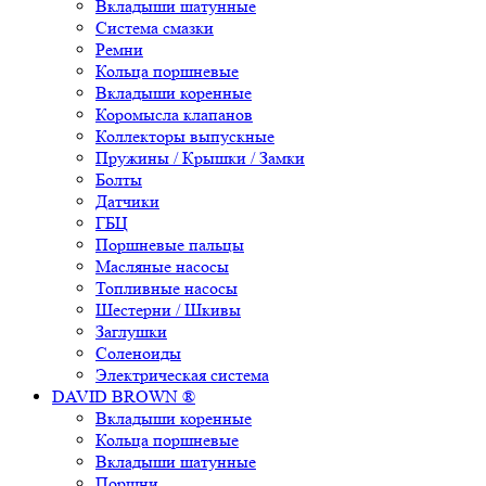
Вкладыши шатунные
Система смазки
Ремни
Кольца поршневые
Вкладыши коренные
Коромысла клапанов
Коллекторы выпускные
Пружины / Крышки / Замки
Болты
Датчики
ГБЦ
Поршневые пальцы
Масляные насосы
Топливные насосы
Шестерни / Шкивы
Заглушки
Соленоиды
Электрическая система
DAVID BROWN ®
Вкладыши коренные
Кольца поршневые
Вкладыши шатунные
Поршни