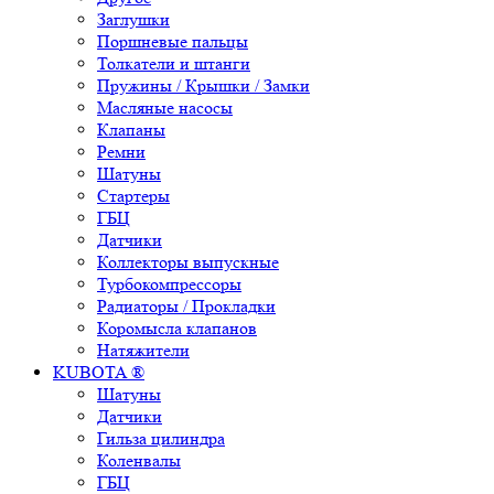
Заглушки
Поршневые пальцы
Толкатели и штанги
Пружины / Крышки / Замки
Масляные насосы
Клапаны
Ремни
Шатуны
Стартеры
ГБЦ
Датчики
Коллекторы выпускные
Турбокомпрессоры
Радиаторы / Прокладки
Коромысла клапанов
Натяжители
KUBOTA ®
Шатуны
Датчики
Гильза цилиндра
Коленвалы
ГБЦ