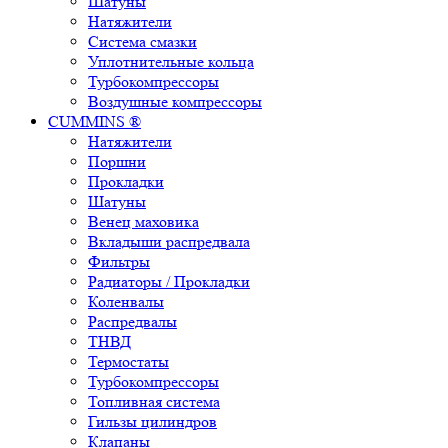
Шатуны
Натяжители
Система смазки
Уплотнительные кольца
Турбокомпрессоры
Воздушные компрессоры
CUMMINS ®
Натяжители
Поршни
Прокладки
Шатуны
Венец маховика
Вкладыши распредвала
Фильтры
Радиаторы / Прокладки
Коленвалы
Распредвалы
ТНВД
Термостаты
Турбокомпрессоры
Топливная система
Гильзы цилиндров
Клапаны