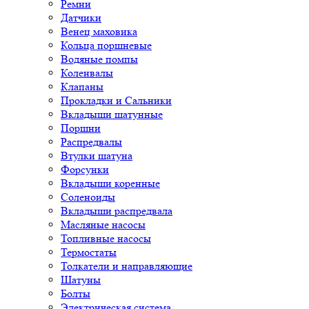
Ремни
Датчики
Венец маховика
Кольца поршневые
Водяные помпы
Коленвалы
Клапаны
Прокладки и Сальники
Вкладыши шатунные
Поршни
Распредвалы
Втулки шатуна
Форсунки
Вкладыши коренные
Соленоиды
Вкладыши распредвала
Масляные насосы
Топливные насосы
Термостаты
Толкатели и направляющие
Шатуны
Болты
Электрическая система