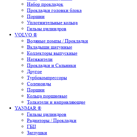
Набор прокладок
Прокладки головки блока
Поршни
Уплотнительные кольца
Гильзы цилиндров
VOLVO ®
Водяные помпы / Прокладки
Вкладыши шатунные
Коллекторы выпускные
Натяжители
Прокладки и Сальники
Другое
Турбокомпрессоры
Соленоиды
Поршни
Кольца поршневые
Толкатели и направляющие
YANMAR ®
Гильзы цилиндров
Радиаторы / Прокладки
ГБЦ
Заглушки