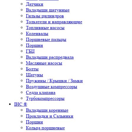
Датчики
Вкладыши шатунные
Гильзы цилиндров
Толкатели и направляющие
Топливные насосы
Коленвалы
Поршневые пальцы
Поршни
ГБЦ
Вкладыши распредвала
Масляные насосы
Болты
Шатуны
Пружины / Крышки / Замки
Воздушные компрессоры
Седла клапана
Турбокомпрессоры
IHC ®
Вкладыши коренные
Прокладки и Сальники
Поршни
Кольца поршневые