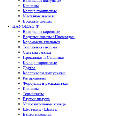
Вкладыши шатунные
Клапаны
Кольца поршневые
Масляные насосы
Водяные помпы
HANOMAG ®
Вкладыши коренные
Водяные помпы / Прокладки
Коромысла клапанов
Топливная система
Система смазки
Прокладки и Сальники
Кольца поршневые
Другое
Коллекторы выпускные
Распредвалы
Форсунки и распылители
Клапаны
Термостаты
Втулки шатуна
Уплотнительные кольца
Шестерни / Шкивы
Венец маховика