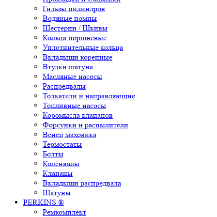
Гильзы цилиндров
Водяные помпы
Шестерни / Шкивы
Кольца поршневые
Уплотнительные кольца
Вкладыши коренные
Втулки шатуна
Масляные насосы
Распредвалы
Толкатели и направляющие
Топливные насосы
Коромысла клапанов
Форсунки и распылители
Венец маховика
Термостаты
Болты
Коленвалы
Клапаны
Вкладыши распредвала
Шатуны
PERKINS ®
Ремкомплект