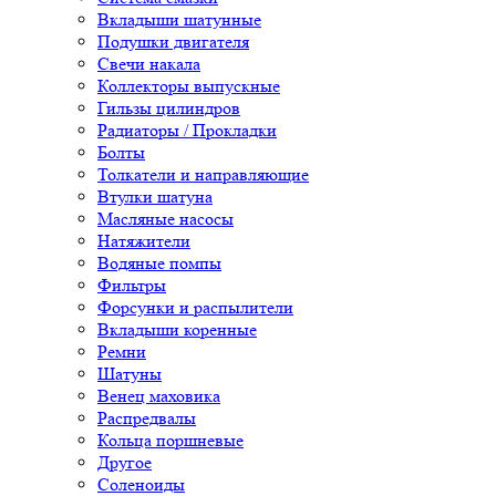
Вкладыши шатунные
Подушки двигателя
Свечи накала
Коллекторы выпускные
Гильзы цилиндров
Радиаторы / Прокладки
Болты
Толкатели и направляющие
Втулки шатуна
Масляные насосы
Натяжители
Водяные помпы
Фильтры
Форсунки и распылители
Вкладыши коренные
Ремни
Шатуны
Венец маховика
Распредвалы
Кольца поршневые
Другое
Соленоиды