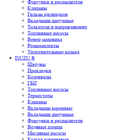
Форсунки и распылители
Клапаны
Гильзы цилиндров
Вкладыши шатунные
Толкатели и направляющие
Топливные насосы
Венец маховика
Ремкомплекты
Уплотнительные кольца
ISUZU ®
Шатуны
Прокладки
Коленвалы
ГБЦ
Топливные насосы
Термостаты
Клапаны
Вкладыши коренные
Вкладыши шатунные
Форсунки и распылители
Водяные помпы
Масляные насосы
Кольца поршневые