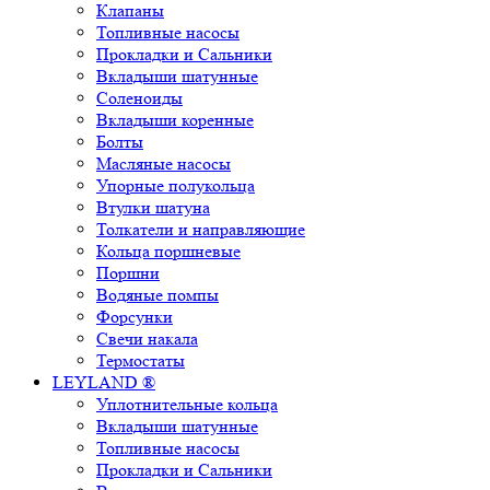
Клапаны
Топливные насосы
Прокладки и Сальники
Вкладыши шатунные
Соленоиды
Вкладыши коренные
Болты
Масляные насосы
Упорные полукольца
Втулки шатуна
Толкатели и направляющие
Кольца поршневые
Поршни
Водяные помпы
Форсунки
Свечи накала
Термостаты
LEYLAND ®
Уплотнительные кольца
Вкладыши шатунные
Топливные насосы
Прокладки и Сальники