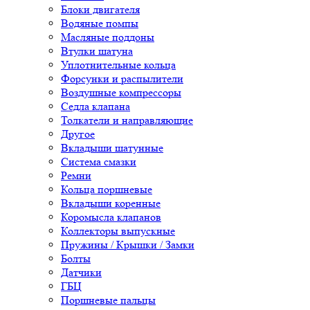
Блоки двигателя
Водяные помпы
Масляные поддоны
Втулки шатуна
Уплотнительные кольца
Форсунки и распылители
Воздушные компрессоры
Седла клапана
Толкатели и направляющие
Другое
Вкладыши шатунные
Система смазки
Ремни
Кольца поршневые
Вкладыши коренные
Коромысла клапанов
Коллекторы выпускные
Пружины / Крышки / Замки
Болты
Датчики
ГБЦ
Поршневые пальцы