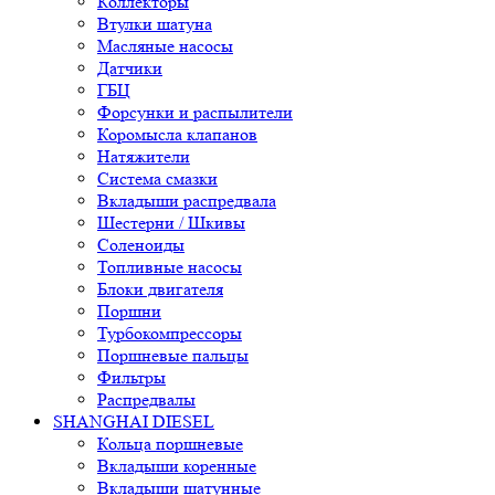
Коллекторы
Втулки шатуна
Масляные насосы
Датчики
ГБЦ
Форсунки и распылители
Коромысла клапанов
Натяжители
Система смазки
Вкладыши распредвала
Шестерни / Шкивы
Соленоиды
Топливные насосы
Блоки двигателя
Поршни
Турбокомпрессоры
Поршневые пальцы
Фильтры
Распредвалы
SHANGHAI DIESEL
Кольца поршневые
Вкладыши коренные
Вкладыши шатунные