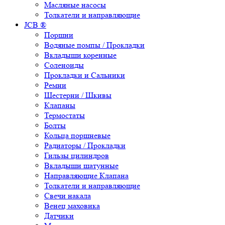
Масляные насосы
Толкатели и направляющие
JCB ®
Поршни
Водяные помпы / Прокладки
Вкладыши коренные
Соленоиды
Прокладки и Сальники
Ремни
Шестерни / Шкивы
Клапаны
Термостаты
Болты
Кольца поршневые
Радиаторы / Прокладки
Гильзы цилиндров
Вкладыши шатунные
Направляющие Клапана
Толкатели и направляющие
Свечи накала
Венец маховика
Датчики