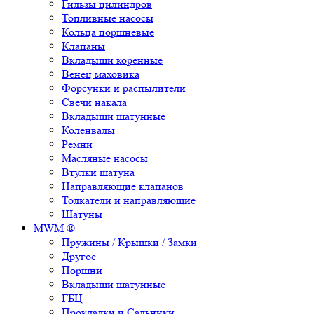
Гильзы цилиндров
Топливные насосы
Кольца поршневые
Клапаны
Вкладыши коренные
Венец маховика
Форсунки и распылители
Свечи накала
Вкладыши шатунные
Коленвалы
Ремни
Масляные насосы
Втулки шатуна
Направляющие клапанов
Толкатели и направляющие
Шатуны
MWM ®
Пружины / Крышки / Замки
Другое
Поршни
Вкладыши шатунные
ГБЦ
Прокладки и Сальники