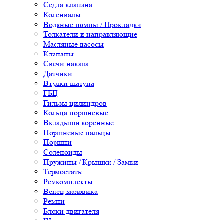
Седла клапана
Коленвалы
Водяные помпы / Прокладки
Толкатели и направляющие
Масляные насосы
Клапаны
Свечи накала
Датчики
Втулки шатуна
ГБЦ
Гильзы цилиндров
Кольца поршневые
Вкладыши коренные
Поршневые пальцы
Поршни
Соленоиды
Пружины / Крышки / Замки
Термостаты
Ремкомплекты
Венец маховика
Ремни
Блоки двигателя