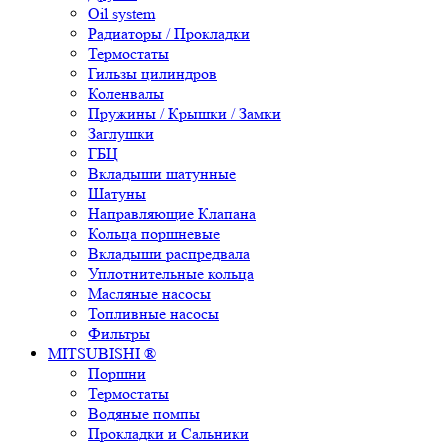
Oil system
Радиаторы / Прокладки
Термостаты
Гильзы цилиндров
Коленвалы
Пружины / Крышки / Замки
Заглушки
ГБЦ
Вкладыши шатунные
Шатуны
Направляющие Клапана
Кольца поршневые
Вкладыши распредвала
Уплотнительные кольца
Масляные насосы
Топливные насосы
Фильтры
MITSUBISHI ®
Поршни
Термостаты
Водяные помпы
Прокладки и Сальники