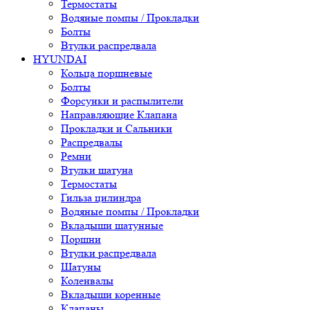
Термостаты
Водяные помпы / Прокладки
Болты
Втулки распредвала
HYUNDAI
Кольца поршневые
Болты
Форсунки и распылители
Направляющие Клапана
Прокладки и Сальники
Распредвалы
Ремни
Втулки шатуна
Термостаты
Гильза цилиндра
Водяные помпы / Прокладки
Вкладыши шатунные
Поршни
Втулки распредвала
Шатуны
Коленвалы
Вкладыши коренные
Клапаны