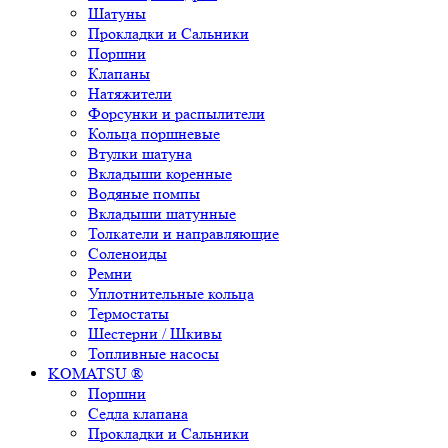
Шатуны
Прокладки и Сальники
Поршни
Клапаны
Натяжители
Форсунки и распылители
Кольца поршневые
Втулки шатуна
Вкладыши коренные
Водяные помпы
Вкладыши шатунные
Толкатели и направляющие
Соленоиды
Ремни
Уплотнительные кольца
Термостаты
Шестерни / Шкивы
Топливные насосы
KOMATSU ®
Поршни
Седла клапана
Прокладки и Сальники