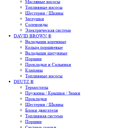
Масляные насосы
Топливные насосы
Шестерни / Шкивы
Заглушки
Соленоиды
Электрическая система
DAVID BROWN ®
Вкладыши коренные
Кольца поршневые
Вкладыши шатунные
Поршни
Прокладки и Сальники
Клапаны
Топливные насосы
DEUTZ ®
Термостаты
Пружины / Крышки / Замки
Прокладки
Шестерни / Шкивы
Блоки двигателя
Топливная система
Поршни
Система смазки