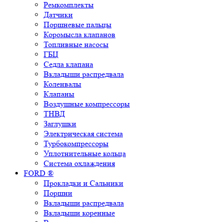
Ремкомплекты
Датчики
Поршневые пальцы
Коромысла клапанов
Топливные насосы
ГБЦ
Седла клапана
Вкладыши распредвала
Коленвалы
Клапаны
Воздушные компрессоры
ТНВД
Заглушки
Электрическая система
Турбокомпрессоры
Уплотнительные кольца
Система охлаждения
FORD ®
Прокладки и Сальники
Поршни
Вкладыши распредвала
Вкладыши коренные