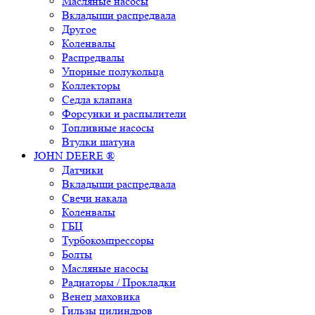
Масляные насосы
Вкладыши распредвала
Другое
Коленвалы
Распредвалы
Упорные полукольца
Коллекторы
Седла клапана
Форсунки и распылители
Топливные насосы
Втулки шатуна
JOHN DEERE ®
Датчики
Вкладыши распредвала
Свечи накала
Коленвалы
ГБЦ
Турбокомпрессоры
Болты
Масляные насосы
Радиаторы / Прокладки
Венец маховика
Гильзы цилиндров