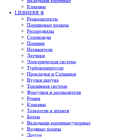
Вкладыши коренные
Клапаны
LIEBHERR ®
Ремкомплекты
Поршневые пальцы
Распредвалы
Соленоиды
Поршни
Натяжители
Датчики
Электрическая система
Турбокомпрессор
Прокладки и Сальники
Втулки шатуна
Топливная система
Форсунки и распылители
Ремни
Клапаны
Толкатели и штанги
Болты
Вкладыши коренные/упорные
Водяные помпы
Другое