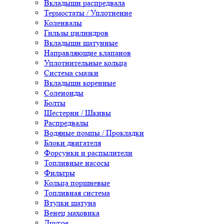
Вкладыши распредвала
Термостаты / Уплотнение
Коленвалы
Гильзы цилиндров
Вкладыши шатунные
Направляющие клапанов
Уплотнительные кольца
Система смазки
Вкладыши коренные
Соленоиды
Болты
Шестерни / Шкивы
Распредвалы
Водяные помпы / Прокладки
Блоки двигателя
Форсунки и распылители
Топливные насосы
Фильтры
Кольца поршневые
Топливная система
Втулки шатуна
Венец маховика
Другое