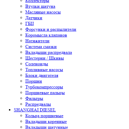
Коллекторы
Втулки шатуна
Масляные насосы
Датчики
ГБЦ
Форсунки и распылители
Коромысла клапанов
Натяжители
Система смазки
Вкладыши распредвала
Шестерни / Шкивы
Соленоиды
Топливные насосы
Блоки двигателя
Поршни
Турбокомпрессоры
Поршневые пальцы
Фильтры
Распредвалы
SHANGHAI DIESEL
Кольца поршневые
Вкладыши коренные
Вкладыши шатунные