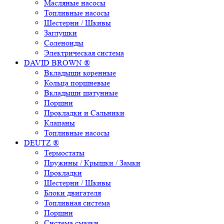
Масляные насосы
Топливные насосы
Шестерни / Шкивы
Заглушки
Соленоиды
Электрическая система
DAVID BROWN ®
Вкладыши коренные
Кольца поршневые
Вкладыши шатунные
Поршни
Прокладки и Сальники
Клапаны
Топливные насосы
DEUTZ ®
Термостаты
Пружины / Крышки / Замки
Прокладки
Шестерни / Шкивы
Блоки двигателя
Топливная система
Поршни
Система смазки