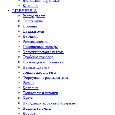
Вкладыши коренные
Клапаны
LIEBHERR ®
Распредвалы
Соленоиды
Поршни
Натяжители
Датчики
Ремкомплекты
Поршневые пальцы
Электрическая система
Турбокомпрессор
Прокладки и Сальники
Втулки шатуна
Топливная система
Форсунки и распылители
Ремни
Клапаны
Толкатели и штанги
Болты
Вкладыши коренные/упорные
Водяные помпы
Другое