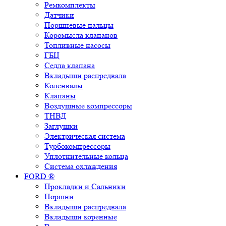
Ремкомплекты
Датчики
Поршневые пальцы
Коромысла клапанов
Топливные насосы
ГБЦ
Седла клапана
Вкладыши распредвала
Коленвалы
Клапаны
Воздушные компрессоры
ТНВД
Заглушки
Электрическая система
Турбокомпрессоры
Уплотнительные кольца
Система охлаждения
FORD ®
Прокладки и Сальники
Поршни
Вкладыши распредвала
Вкладыши коренные