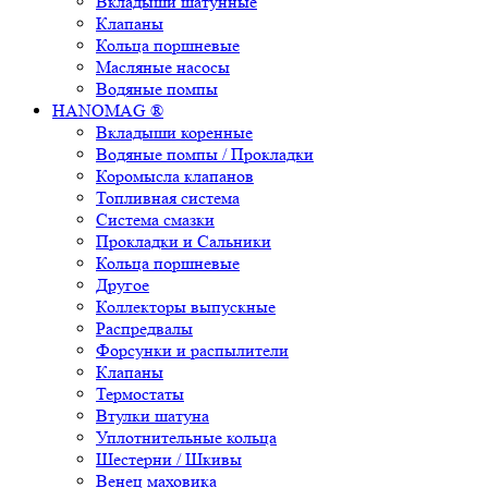
Вкладыши шатунные
Клапаны
Кольца поршневые
Масляные насосы
Водяные помпы
HANOMAG ®
Вкладыши коренные
Водяные помпы / Прокладки
Коромысла клапанов
Топливная система
Система смазки
Прокладки и Сальники
Кольца поршневые
Другое
Коллекторы выпускные
Распредвалы
Форсунки и распылители
Клапаны
Термостаты
Втулки шатуна
Уплотнительные кольца
Шестерни / Шкивы
Венец маховика