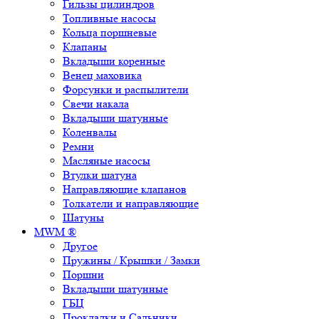
Гильзы цилиндров
Топливные насосы
Кольца поршневые
Клапаны
Вкладыши коренные
Венец маховика
Форсунки и распылители
Свечи накала
Вкладыши шатунные
Коленвалы
Ремни
Масляные насосы
Втулки шатуна
Направляющие клапанов
Толкатели и направляющие
Шатуны
MWM ®
Другое
Пружины / Крышки / Замки
Поршни
Вкладыши шатунные
ГБЦ
Прокладки и Сальники