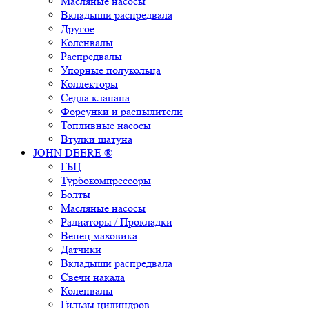
Масляные насосы
Вкладыши распредвала
Другое
Коленвалы
Распредвалы
Упорные полукольца
Коллекторы
Седла клапана
Форсунки и распылители
Топливные насосы
Втулки шатуна
JOHN DEERE ®
ГБЦ
Турбокомпрессоры
Болты
Масляные насосы
Радиаторы / Прокладки
Венец маховика
Датчики
Вкладыши распредвала
Свечи накала
Коленвалы
Гильзы цилиндров