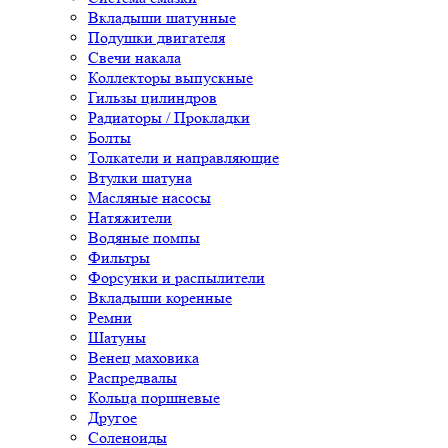
Вкладыши шатунные
Подушки двигателя
Свечи накала
Коллекторы выпускные
Гильзы цилиндров
Радиаторы / Прокладки
Болты
Толкатели и направляющие
Втулки шатуна
Масляные насосы
Натяжители
Водяные помпы
Фильтры
Форсунки и распылители
Вкладыши коренные
Ремни
Шатуны
Венец маховика
Распредвалы
Кольца поршневые
Другое
Соленоиды