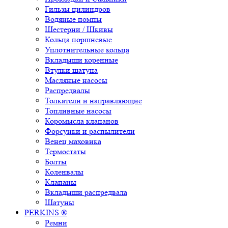
Гильзы цилиндров
Водяные помпы
Шестерни / Шкивы
Кольца поршневые
Уплотнительные кольца
Вкладыши коренные
Втулки шатуна
Масляные насосы
Распредвалы
Толкатели и направляющие
Топливные насосы
Коромысла клапанов
Форсунки и распылители
Венец маховика
Термостаты
Болты
Коленвалы
Клапаны
Вкладыши распредвала
Шатуны
PERKINS ®
Ремни