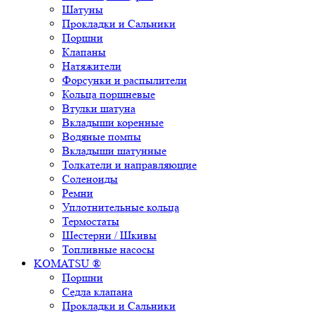
Шатуны
Прокладки и Сальники
Поршни
Клапаны
Натяжители
Форсунки и распылители
Кольца поршневые
Втулки шатуна
Вкладыши коренные
Водяные помпы
Вкладыши шатунные
Толкатели и направляющие
Соленоиды
Ремни
Уплотнительные кольца
Термостаты
Шестерни / Шкивы
Топливные насосы
KOMATSU ®
Поршни
Седла клапана
Прокладки и Сальники