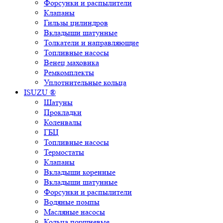
Форсунки и распылители
Клапаны
Гильзы цилиндров
Вкладыши шатунные
Толкатели и направляющие
Топливные насосы
Венец маховика
Ремкомплекты
Уплотнительные кольца
ISUZU ®
Шатуны
Прокладки
Коленвалы
ГБЦ
Топливные насосы
Термостаты
Клапаны
Вкладыши коренные
Вкладыши шатунные
Форсунки и распылители
Водяные помпы
Масляные насосы
Кольца поршневые