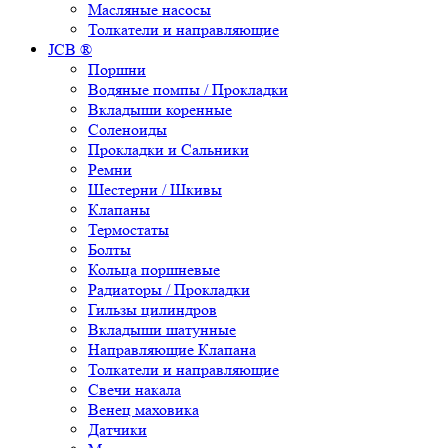
Масляные насосы
Толкатели и направляющие
JCB ®
Поршни
Водяные помпы / Прокладки
Вкладыши коренные
Соленоиды
Прокладки и Сальники
Ремни
Шестерни / Шкивы
Клапаны
Термостаты
Болты
Кольца поршневые
Радиаторы / Прокладки
Гильзы цилиндров
Вкладыши шатунные
Направляющие Клапана
Толкатели и направляющие
Свечи накала
Венец маховика
Датчики