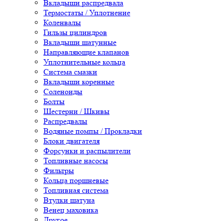
Вкладыши распредвала
Термостаты / Уплотнение
Коленвалы
Гильзы цилиндров
Вкладыши шатунные
Направляющие клапанов
Уплотнительные кольца
Система смазки
Вкладыши коренные
Соленоиды
Болты
Шестерни / Шкивы
Распредвалы
Водяные помпы / Прокладки
Блоки двигателя
Форсунки и распылители
Топливные насосы
Фильтры
Кольца поршневые
Топливная система
Втулки шатуна
Венец маховика
Другое