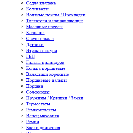
Седла клапана
Коленвалы
Водяные помпы / Прокладки
Толкатели и направляющие
Масляные насосы
Клапаны
Свечи накала
Датчики
Втулки шатуна
ГБЦ
Гильзы цилиндров
Кольца поршневые
Вкладыши коренные
Поршневые пальцы
Поршни
Соленоиды
Пружины / Крышки / Замки
Термостаты
Ремкомплекты
Венец маховика
Ремни
Блоки двигателя