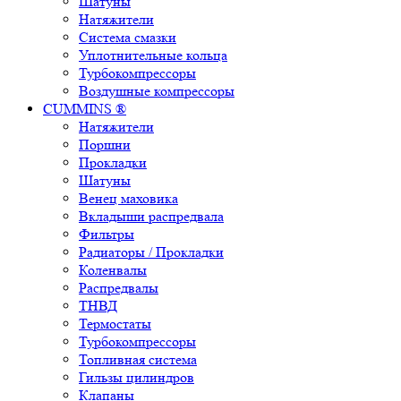
Шатуны
Натяжители
Система смазки
Уплотнительные кольца
Турбокомпрессоры
Воздушные компрессоры
CUMMINS ®
Натяжители
Поршни
Прокладки
Шатуны
Венец маховика
Вкладыши распредвала
Фильтры
Радиаторы / Прокладки
Коленвалы
Распредвалы
ТНВД
Термостаты
Турбокомпрессоры
Топливная система
Гильзы цилиндров
Клапаны