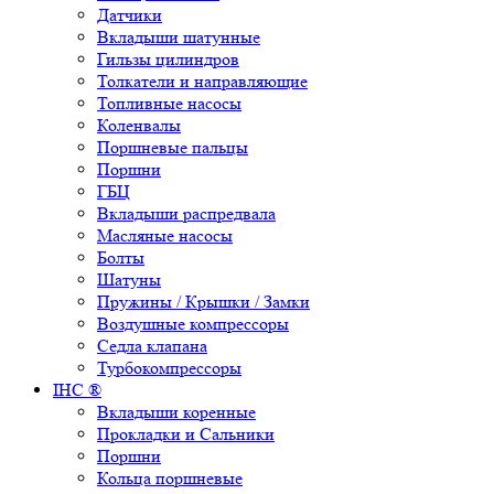
Датчики
Вкладыши шатунные
Гильзы цилиндров
Толкатели и направляющие
Топливные насосы
Коленвалы
Поршневые пальцы
Поршни
ГБЦ
Вкладыши распредвала
Масляные насосы
Болты
Шатуны
Пружины / Крышки / Замки
Воздушные компрессоры
Седла клапана
Турбокомпрессоры
IHC ®
Вкладыши коренные
Прокладки и Сальники
Поршни
Кольца поршневые