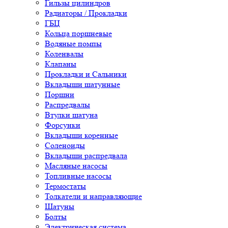
Гильзы цилиндров
Радиаторы / Прокладки
ГБЦ
Кольца поршневые
Водяные помпы
Коленвалы
Клапаны
Прокладки и Сальники
Вкладыши шатунные
Поршни
Распредвалы
Втулки шатуна
Форсунки
Вкладыши коренные
Соленоиды
Вкладыши распредвала
Масляные насосы
Топливные насосы
Термостаты
Толкатели и направляющие
Шатуны
Болты
Электрическая система