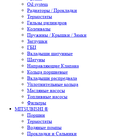
Oil system
Радиаторы / Прокладки
Термостаты
Гильзы цилиндров
Коленвалы
Пружины / Крышки / Замки
Заглушки
ГБЦ
Вкладыши шатунные
Шатуны
Направляющие Клапана
Кольца поршневые
Вкладыши распредвала
Уплотнительные кольца
Масляные насосы
Топливные насосы
Фильтры
MITSUBISHI ®
Поршни
Термостаты
Водяные помпы
Прокладки и Сальники