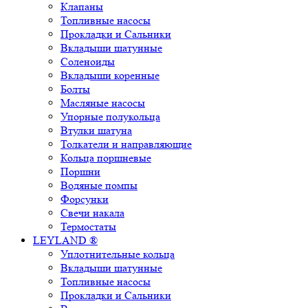
Клапаны
Топливные насосы
Прокладки и Сальники
Вкладыши шатунные
Соленоиды
Вкладыши коренные
Болты
Масляные насосы
Упорные полукольца
Втулки шатуна
Толкатели и направляющие
Кольца поршневые
Поршни
Водяные помпы
Форсунки
Свечи накала
Термостаты
LEYLAND ®
Уплотнительные кольца
Вкладыши шатунные
Топливные насосы
Прокладки и Сальники