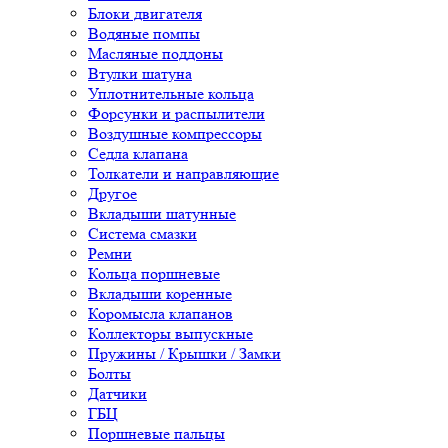
Блоки двигателя
Водяные помпы
Масляные поддоны
Втулки шатуна
Уплотнительные кольца
Форсунки и распылители
Воздушные компрессоры
Седла клапана
Толкатели и направляющие
Другое
Вкладыши шатунные
Система смазки
Ремни
Кольца поршневые
Вкладыши коренные
Коромысла клапанов
Коллекторы выпускные
Пружины / Крышки / Замки
Болты
Датчики
ГБЦ
Поршневые пальцы