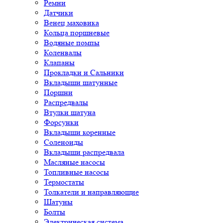
Ремни
Датчики
Венец маховика
Кольца поршневые
Водяные помпы
Коленвалы
Клапаны
Прокладки и Сальники
Вкладыши шатунные
Поршни
Распредвалы
Втулки шатуна
Форсунки
Вкладыши коренные
Соленоиды
Вкладыши распредвала
Масляные насосы
Топливные насосы
Термостаты
Толкатели и направляющие
Шатуны
Болты
Электрическая система