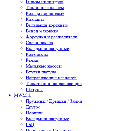
Гильзы цилиндров
Топливные насосы
Кольца поршневые
Клапаны
Вкладыши коренные
Венец маховика
Форсунки и распылители
Свечи накала
Вкладыши шатунные
Коленвалы
Ремни
Масляные насосы
Втулки шатуна
Направляющие клапанов
Толкатели и направляющие
Шатуны
MWM ®
Пружины / Крышки / Замки
Другое
Поршни
Вкладыши шатунные
ГБЦ
Прокладки и Сальники