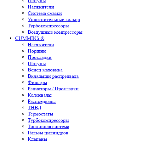
Шатуны
Натяжители
Система смазки
Уплотнительные кольца
Турбокомпрессоры
Воздушные компрессоры
CUMMINS ®
Натяжители
Поршни
Прокладки
Шатуны
Венец маховика
Вкладыши распредвала
Фильтры
Радиаторы / Прокладки
Коленвалы
Распредвалы
ТНВД
Термостаты
Турбокомпрессоры
Топливная система
Гильзы цилиндров
Клапаны