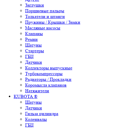
Заглушки
Поршневые пальцы
Толкатели и штанги
Пружины / Крышки / Замки
Масляные насосы
Клапаны
Ремни
Шатуны
Стартеры
ГБЦ
Датчики
Коллекторы выпускные
Турбокомпрессоры
Радиаторы / Прокладки
Коромысла клапанов
Натяжители
KUBOTA ®
Шатуны
Датчики
Гильза цилиндра
Коленвалы
ГБЦ