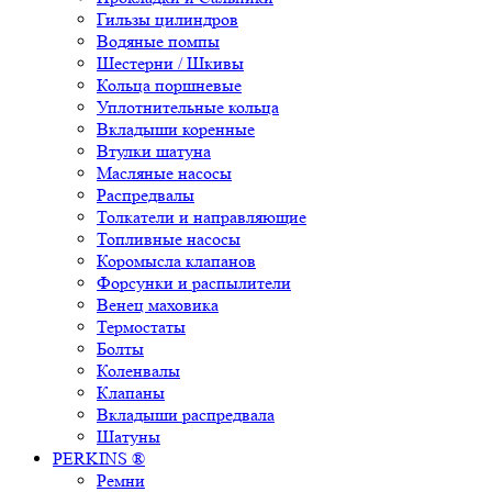
Гильзы цилиндров
Водяные помпы
Шестерни / Шкивы
Кольца поршневые
Уплотнительные кольца
Вкладыши коренные
Втулки шатуна
Масляные насосы
Распредвалы
Толкатели и направляющие
Топливные насосы
Коромысла клапанов
Форсунки и распылители
Венец маховика
Термостаты
Болты
Коленвалы
Клапаны
Вкладыши распредвала
Шатуны
PERKINS ®
Ремни