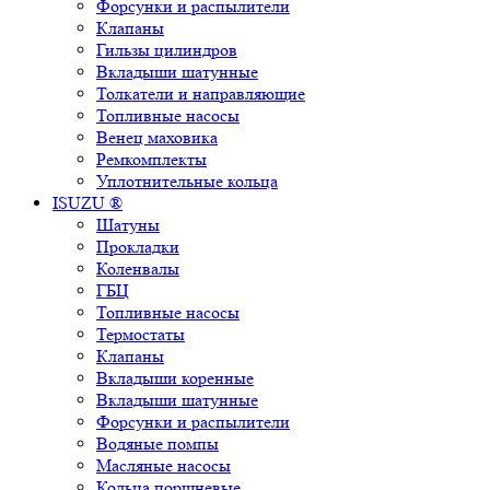
Форсунки и распылители
Клапаны
Гильзы цилиндров
Вкладыши шатунные
Толкатели и направляющие
Топливные насосы
Венец маховика
Ремкомплекты
Уплотнительные кольца
ISUZU ®
Шатуны
Прокладки
Коленвалы
ГБЦ
Топливные насосы
Термостаты
Клапаны
Вкладыши коренные
Вкладыши шатунные
Форсунки и распылители
Водяные помпы
Масляные насосы
Кольца поршневые