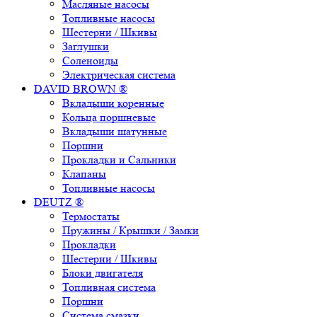
Масляные насосы
Топливные насосы
Шестерни / Шкивы
Заглушки
Соленоиды
Электрическая система
DAVID BROWN ®
Вкладыши коренные
Кольца поршневые
Вкладыши шатунные
Поршни
Прокладки и Сальники
Клапаны
Топливные насосы
DEUTZ ®
Термостаты
Пружины / Крышки / Замки
Прокладки
Шестерни / Шкивы
Блоки двигателя
Топливная система
Поршни
Система смазки