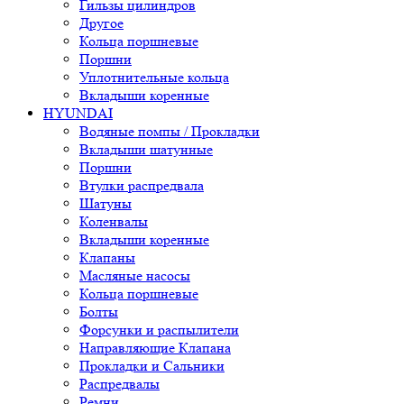
Гильзы цилиндров
Другое
Кольца поршневые
Поршни
Уплотнительные кольца
Вкладыши коренные
HYUNDAI
Водяные помпы / Прокладки
Вкладыши шатунные
Поршни
Втулки распредвала
Шатуны
Коленвалы
Вкладыши коренные
Клапаны
Масляные насосы
Кольца поршневые
Болты
Форсунки и распылители
Направляющие Клапана
Прокладки и Сальники
Распредвалы
Ремни