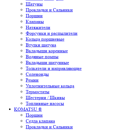
Шатуны
Прокладки и Сальники
Поршни
Клапаны
Натяжители
Форсунки и распылители
Кольца поршневые
Втулки шатуна
Вкладыши коренные
Водяные помпы
Вкладыши шатунные
Толкатели и направляющие
Соленоиды
Ремни
Уплотнительные кольца
Термостаты
Шестерни / Шкивы
Топливные насосы
KOMATSU ®
Поршни
Седла клапана
Прокладки и Сальники