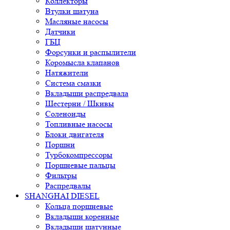
Коллекторы
Втулки шатуна
Масляные насосы
Датчики
ГБЦ
Форсунки и распылители
Коромысла клапанов
Натяжители
Система смазки
Вкладыши распредвала
Шестерни / Шкивы
Соленоиды
Топливные насосы
Блоки двигателя
Поршни
Турбокомпрессоры
Поршневые пальцы
Фильтры
Распредвалы
SHANGHAI DIESEL
Кольца поршневые
Вкладыши коренные
Вкладыши шатунные