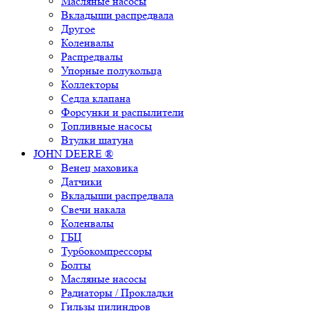
Масляные насосы
Вкладыши распредвала
Другое
Коленвалы
Распредвалы
Упорные полукольца
Коллекторы
Седла клапана
Форсунки и распылители
Топливные насосы
Втулки шатуна
JOHN DEERE ®
Венец маховика
Датчики
Вкладыши распредвала
Свечи накала
Коленвалы
ГБЦ
Турбокомпрессоры
Болты
Масляные насосы
Радиаторы / Прокладки
Гильзы цилиндров