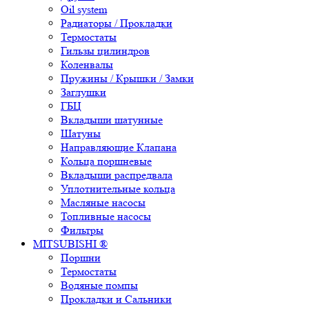
Oil system
Радиаторы / Прокладки
Термостаты
Гильзы цилиндров
Коленвалы
Пружины / Крышки / Замки
Заглушки
ГБЦ
Вкладыши шатунные
Шатуны
Направляющие Клапана
Кольца поршневые
Вкладыши распредвала
Уплотнительные кольца
Масляные насосы
Топливные насосы
Фильтры
MITSUBISHI ®
Поршни
Термостаты
Водяные помпы
Прокладки и Сальники