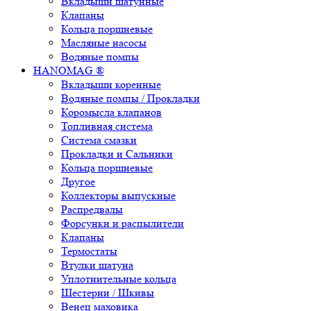
Вкладыши шатунные
Клапаны
Кольца поршневые
Масляные насосы
Водяные помпы
HANOMAG ®
Вкладыши коренные
Водяные помпы / Прокладки
Коромысла клапанов
Топливная система
Система смазки
Прокладки и Сальники
Кольца поршневые
Другое
Коллекторы выпускные
Распредвалы
Форсунки и распылители
Клапаны
Термостаты
Втулки шатуна
Уплотнительные кольца
Шестерни / Шкивы
Венец маховика