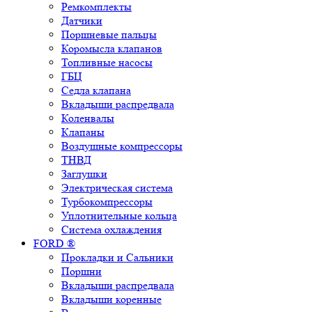
Ремкомплекты
Датчики
Поршневые пальцы
Коромысла клапанов
Топливные насосы
ГБЦ
Седла клапана
Вкладыши распредвала
Коленвалы
Клапаны
Воздушные компрессоры
ТНВД
Заглушки
Электрическая система
Турбокомпрессоры
Уплотнительные кольца
Система охлаждения
FORD ®
Прокладки и Сальники
Поршни
Вкладыши распредвала
Вкладыши коренные