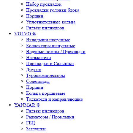
Набор прокладок
Прокладки головки блока
Поршни
Уплотнительные кольца
Гильзы цилиндров
VOLVO ®
Вкладыши шатунные
Коллекторы выпускные
Водяные помпы / Прокладки
Натяжители
Прокладки и Сальники
Другое
Турбокомпрессоры
Соленоиды
Поршни
Кольца поршневые
Толкатели и направляющие
YANMAR ®
Гильзы цилиндров
Радиаторы / Прокладки
ГБЦ
Заглушки