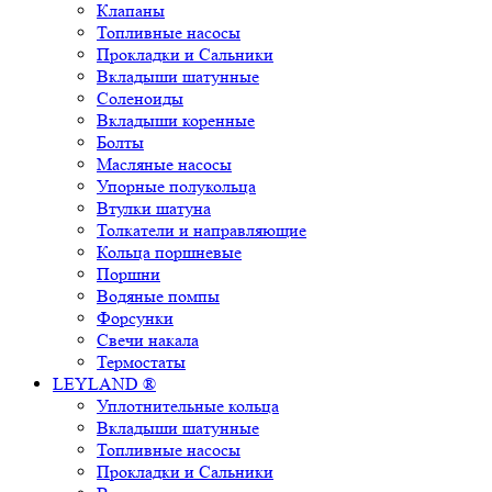
Клапаны
Топливные насосы
Прокладки и Сальники
Вкладыши шатунные
Соленоиды
Вкладыши коренные
Болты
Масляные насосы
Упорные полукольца
Втулки шатуна
Толкатели и направляющие
Кольца поршневые
Поршни
Водяные помпы
Форсунки
Свечи накала
Термостаты
LEYLAND ®
Уплотнительные кольца
Вкладыши шатунные
Топливные насосы
Прокладки и Сальники