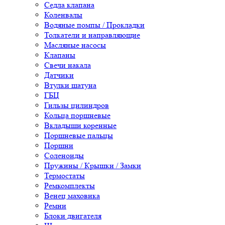
Седла клапана
Коленвалы
Водяные помпы / Прокладки
Толкатели и направляющие
Масляные насосы
Клапаны
Свечи накала
Датчики
Втулки шатуна
ГБЦ
Гильзы цилиндров
Кольца поршневые
Вкладыши коренные
Поршневые пальцы
Поршни
Соленоиды
Пружины / Крышки / Замки
Термостаты
Ремкомплекты
Венец маховика
Ремни
Блоки двигателя