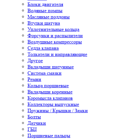
Блоки двигателя
Водяные помпы
Масляные поддоны
Втулки шатуна
Уплотнительные кольца
Форсунки и распылители
Воздушные компрессоры
Седла клапана
Толкатели и направляющие
Другое
Вкладыши шатунные
Система смазки
Ремни
Кольца поршневые
Вкладыши коренные
Коромысла клапанов
Коллекторы выпускные
Пружины / Крышки / Замки
Болты
Датчики
ГБЦ
Поршневые пальцы