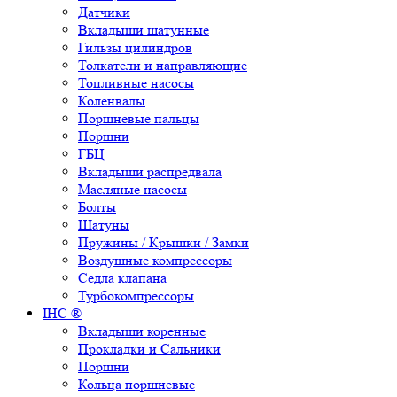
Датчики
Вкладыши шатунные
Гильзы цилиндров
Толкатели и направляющие
Топливные насосы
Коленвалы
Поршневые пальцы
Поршни
ГБЦ
Вкладыши распредвала
Масляные насосы
Болты
Шатуны
Пружины / Крышки / Замки
Воздушные компрессоры
Седла клапана
Турбокомпрессоры
IHC ®
Вкладыши коренные
Прокладки и Сальники
Поршни
Кольца поршневые