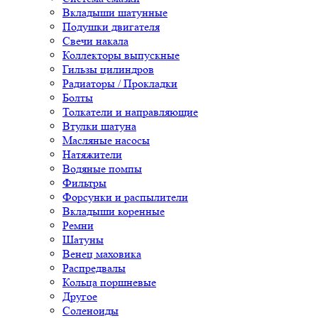
Вкладыши шатунные
Подушки двигателя
Свечи накала
Коллекторы выпускные
Гильзы цилиндров
Радиаторы / Прокладки
Болты
Толкатели и направляющие
Втулки шатуна
Масляные насосы
Натяжители
Водяные помпы
Фильтры
Форсунки и распылители
Вкладыши коренные
Ремни
Шатуны
Венец маховика
Распредвалы
Кольца поршневые
Другое
Соленоиды