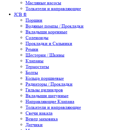
Масляные насосы
Толкатели и направляющие
JCB ®
Поршни
Водяные помпы / Прокладки
Вкладыши коренные
Соленоиды
Прокладки и Сальники
Ремни
Шестерни / Шкивы
Клапаны
Термостаты
Болты
Кольца поршневые
Радиаторы / Прокладки
Гильзы цилиндров
Вкладыши шатунные
Направляющие Клапана
Толкатели и направляющие
Свечи накала
Венец маховика
Датчики