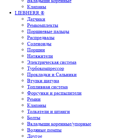
Вкладыши коренные
Клапаны
LIEBHERR ®
Датчики
Ремкомплекты
Поршневые пальцы
Распредвалы
Соленоиды
Поршни
Натяжители
Электрическая система
Турбокомпрессор
Прокладки и Сальники
Втулки шатуна
Топливная система
Форсунки и распылители
Ремни
Клапаны
Толкатели и штанги
Болты
Вкладыши коренные/упорные
Водяные помпы
Другое