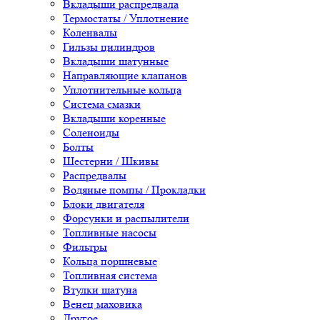
Вкладыши распредвала
Термостаты / Уплотнение
Коленвалы
Гильзы цилиндров
Вкладыши шатунные
Направляющие клапанов
Уплотнительные кольца
Система смазки
Вкладыши коренные
Соленоиды
Болты
Шестерни / Шкивы
Распредвалы
Водяные помпы / Прокладки
Блоки двигателя
Форсунки и распылители
Топливные насосы
Фильтры
Кольца поршневые
Топливная система
Втулки шатуна
Венец маховика
Другое