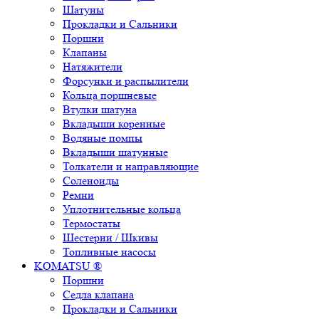
Шатуны
Прокладки и Сальники
Поршни
Клапаны
Натяжители
Форсунки и распылители
Кольца поршневые
Втулки шатуна
Вкладыши коренные
Водяные помпы
Вкладыши шатунные
Толкатели и направляющие
Соленоиды
Ремни
Уплотнительные кольца
Термостаты
Шестерни / Шкивы
Топливные насосы
KOMATSU ®
Поршни
Седла клапана
Прокладки и Сальники