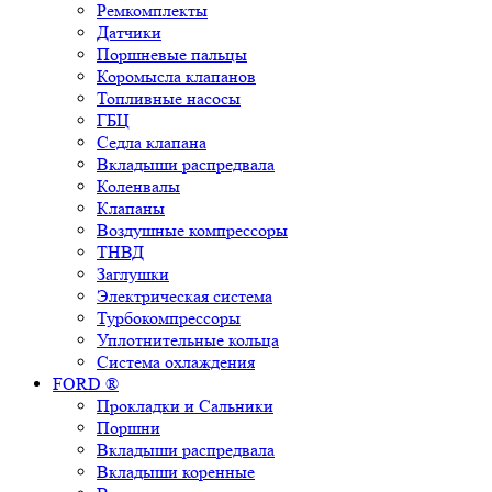
Ремкомплекты
Датчики
Поршневые пальцы
Коромысла клапанов
Топливные насосы
ГБЦ
Седла клапана
Вкладыши распредвала
Коленвалы
Клапаны
Воздушные компрессоры
ТНВД
Заглушки
Электрическая система
Турбокомпрессоры
Уплотнительные кольца
Система охлаждения
FORD ®
Прокладки и Сальники
Поршни
Вкладыши распредвала
Вкладыши коренные