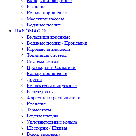
Вкладыши шатунные
Клапаны
Кольца поршневые
Масляные насосы
Водяные помпы
HANOMAG ®
Вкладыши коренные
Водяные помпы / Прокладки
Коромысла клапанов
Топливная система
Система смазки
Прокладки и Сальники
Кольца поршневые
Другое
Коллекторы выпускные
Распредвалы
Форсунки и распылители
Клапаны
Термостаты
Втулки шатуна
Уплотнительные кольца
Шестерни / Шкивы
Венец маховика