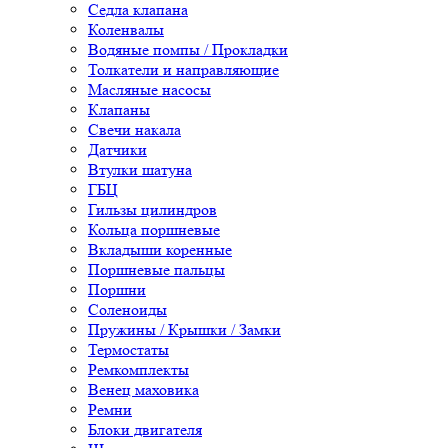
Седла клапана
Коленвалы
Водяные помпы / Прокладки
Толкатели и направляющие
Масляные насосы
Клапаны
Свечи накала
Датчики
Втулки шатуна
ГБЦ
Гильзы цилиндров
Кольца поршневые
Вкладыши коренные
Поршневые пальцы
Поршни
Соленоиды
Пружины / Крышки / Замки
Термостаты
Ремкомплекты
Венец маховика
Ремни
Блоки двигателя