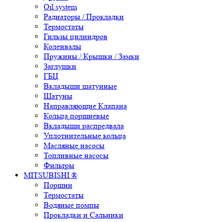
Oil system
Радиаторы / Прокладки
Термостаты
Гильзы цилиндров
Коленвалы
Пружины / Крышки / Замки
Заглушки
ГБЦ
Вкладыши шатунные
Шатуны
Направляющие Клапана
Кольца поршневые
Вкладыши распредвала
Уплотнительные кольца
Масляные насосы
Топливные насосы
Фильтры
MITSUBISHI ®
Поршни
Термостаты
Водяные помпы
Прокладки и Сальники