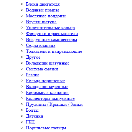
Блоки двигателя
Водяные помпы
Масляные поддоны
Втулки шатуна
Уплотнительные кольца
Форсунки и распылители
Воздушные компрессоры
Седла клапана
Толкатели и направляющие
Другое
Вкладыши шатунные
Система смазки
Ремни
Кольца поршневые
Вкладыши коренные
Коромысла клапанов
Коллекторы выпускные
Пружины / Крышки / Замки
Болты
Датчики
ГБЦ
Поршневые пальцы