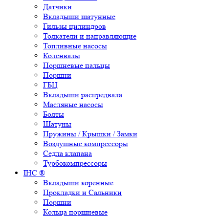
Датчики
Вкладыши шатунные
Гильзы цилиндров
Толкатели и направляющие
Топливные насосы
Коленвалы
Поршневые пальцы
Поршни
ГБЦ
Вкладыши распредвала
Масляные насосы
Болты
Шатуны
Пружины / Крышки / Замки
Воздушные компрессоры
Седла клапана
Турбокомпрессоры
IHC ®
Вкладыши коренные
Прокладки и Сальники
Поршни
Кольца поршневые