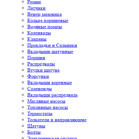
Ремни
Датчики
Венец маховика
Кольца поршневые
Водяные помпы
Коленвалы
Клапаны
Прокладки и Сальники
Вкладыши шатунные
Поршни
Распредвалы
Втулки шатуна
Форсунки
Вкладыши коренные
Соленоиды
Вкладыши распредвала
Масляные насосы
Топливные насосы
Термостаты
Толкатели и направляющие
Шатуны
Болты
Электрическая система