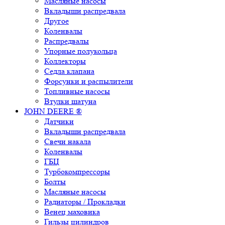
Масляные насосы
Вкладыши распредвала
Другое
Коленвалы
Распредвалы
Упорные полукольца
Коллекторы
Седла клапана
Форсунки и распылители
Топливные насосы
Втулки шатуна
JOHN DEERE ®
Датчики
Вкладыши распредвала
Свечи накала
Коленвалы
ГБЦ
Турбокомпрессоры
Болты
Масляные насосы
Радиаторы / Прокладки
Венец маховика
Гильзы цилиндров