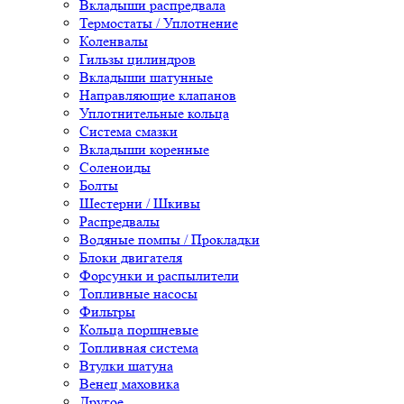
Вкладыши распредвала
Термостаты / Уплотнение
Коленвалы
Гильзы цилиндров
Вкладыши шатунные
Направляющие клапанов
Уплотнительные кольца
Система смазки
Вкладыши коренные
Соленоиды
Болты
Шестерни / Шкивы
Распредвалы
Водяные помпы / Прокладки
Блоки двигателя
Форсунки и распылители
Топливные насосы
Фильтры
Кольца поршневые
Топливная система
Втулки шатуна
Венец маховика
Другое