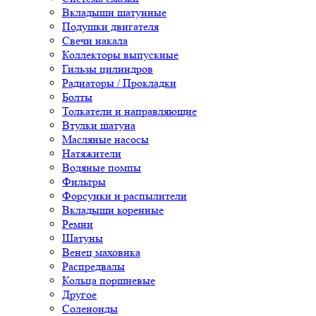
Вкладыши шатунные
Подушки двигателя
Свечи накала
Коллекторы выпускные
Гильзы цилиндров
Радиаторы / Прокладки
Болты
Толкатели и направляющие
Втулки шатуна
Масляные насосы
Натяжители
Водяные помпы
Фильтры
Форсунки и распылители
Вкладыши коренные
Ремни
Шатуны
Венец маховика
Распредвалы
Кольца поршневые
Другое
Соленоиды