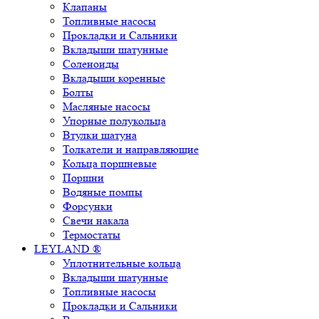
Клапаны
Топливные насосы
Прокладки и Сальники
Вкладыши шатунные
Соленоиды
Вкладыши коренные
Болты
Масляные насосы
Упорные полукольца
Втулки шатуна
Толкатели и направляющие
Кольца поршневые
Поршни
Водяные помпы
Форсунки
Свечи накала
Термостаты
LEYLAND ®
Уплотнительные кольца
Вкладыши шатунные
Топливные насосы
Прокладки и Сальники