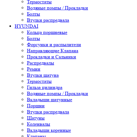
Термостаты
Водяные помпы / Прокладки
Болты
Втулки распредвала
HYUNDAI
Кольца поршневые
Болты
Форсунки и распылители
Направляющие Клапана
Прокладки и Сальники
Распредвалы
Ремни
Втулки шатуна
Термостаты
Гильза цилиндра
Водяные помпы / Прокладки
Вкладыши шатунные
Поршни
Втулки распредвала
Шатуны
Коленвалы
Вкладыши коренные
Клапаны