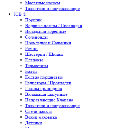
Масляные насосы
Толкатели и направляющие
JCB ®
Поршни
Водяные помпы / Прокладки
Вкладыши коренные
Соленоиды
Прокладки и Сальники
Ремни
Шестерни / Шкивы
Клапаны
Термостаты
Болты
Кольца поршневые
Радиаторы / Прокладки
Гильзы цилиндров
Вкладыши шатунные
Направляющие Клапана
Толкатели и направляющие
Свечи накала
Венец маховика
Датчики