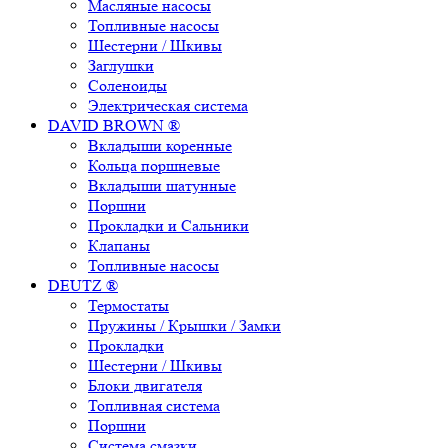
Масляные насосы
Топливные насосы
Шестерни / Шкивы
Заглушки
Соленоиды
Электрическая система
DAVID BROWN ®
Вкладыши коренные
Кольца поршневые
Вкладыши шатунные
Поршни
Прокладки и Сальники
Клапаны
Топливные насосы
DEUTZ ®
Термостаты
Пружины / Крышки / Замки
Прокладки
Шестерни / Шкивы
Блоки двигателя
Топливная система
Поршни
Система смазки