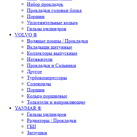
Набор прокладок
Прокладки головки блока
Поршни
Уплотнительные кольца
Гильзы цилиндров
VOLVO ®
Водяные помпы / Прокладки
Вкладыши шатунные
Коллекторы выпускные
Натяжители
Прокладки и Сальники
Другое
Турбокомпрессоры
Соленоиды
Поршни
Кольца поршневые
Толкатели и направляющие
YANMAR ®
Гильзы цилиндров
Радиаторы / Прокладки
ГБЦ
Заглушки