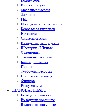
Коллекторы
Втулки шатуна
Масляные насосы
Датчики
ГБЦ
Форсунки и распылители
Коромысла клапанов
Натяжители
Система смазки
Вкладыши распредвала
Шестерни / Шкивы
Соленоиды
Топливные насосы
Блоки двигателя
Поршни
Турбокомпрессоры
Поршневые пальцы
Фильтры
Распредвалы
SHANGHAI DIESEL
Кольца поршневые
Вкладыши коренные
Вкладыши шатунные