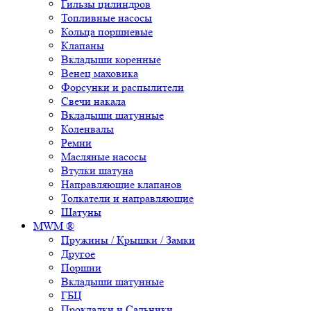
Гильзы цилиндров
Топливные насосы
Кольца поршневые
Клапаны
Вкладыши коренные
Венец маховика
Форсунки и распылители
Свечи накала
Вкладыши шатунные
Коленвалы
Ремни
Масляные насосы
Втулки шатуна
Направляющие клапанов
Толкатели и направляющие
Шатуны
MWM ®
Пружины / Крышки / Замки
Другое
Поршни
Вкладыши шатунные
ГБЦ
Прокладки и Сальники