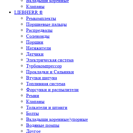
Вкладыши коренные
Клапаны
LIEBHERR ®
Ремкомплекты
Поршневые пальцы
Распредвалы
Соленоиды
Поршни
Натяжители
Датчики
Электрическая система
Турбокомпрессор
Прокладки и Сальники
Втулки шатуна
Топливная система
Форсунки и распылители
Ремни
Клапаны
Толкатели и штанги
Болты
Вкладыши коренные/упорные
Водяные помпы
Другое