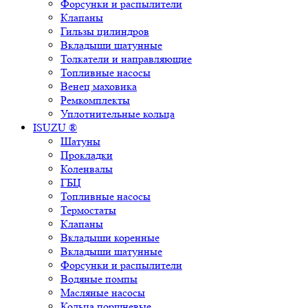
Форсунки и распылители
Клапаны
Гильзы цилиндров
Вкладыши шатунные
Толкатели и направляющие
Топливные насосы
Венец маховика
Ремкомплекты
Уплотнительные кольца
ISUZU ®
Шатуны
Прокладки
Коленвалы
ГБЦ
Топливные насосы
Термостаты
Клапаны
Вкладыши коренные
Вкладыши шатунные
Форсунки и распылители
Водяные помпы
Масляные насосы
Кольца поршневые