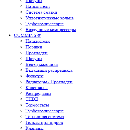
Шатуны
Натяжители
Система смазки
Уплотнительные кольца
Турбокомпрессоры
Воздушные компрессоры
CUMMINS ®
Натяжители
Поршни
Прокладки
Шатуны
Венец маховика
Вкладыши распредвала
Фильтры
Радиаторы / Прокладки
Коленвалы
Распредвалы
ТНВД
Термостаты
Турбокомпрессоры
Топливная система
Гильзы цилиндров
Клапаны