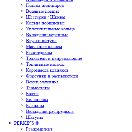
Гильзы цилиндров
Водяные помпы
Шестерни / Шкивы
Кольца поршневые
Уплотнительные кольца
Вкладыши коренные
Втулки шатуна
Масляные насосы
Распредвалы
Толкатели и направляющие
Топливные насосы
Коромысла клапанов
Форсунки и распылители
Венец маховика
Термостаты
Болты
Коленвалы
Клапаны
Вкладыши распредвала
Шатуны
PERKINS ®
Ремкомплект