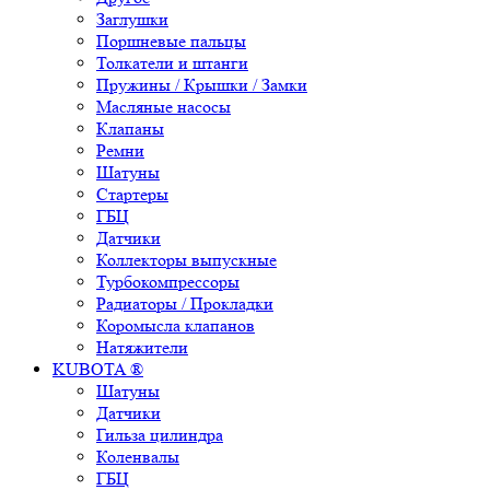
Заглушки
Поршневые пальцы
Толкатели и штанги
Пружины / Крышки / Замки
Масляные насосы
Клапаны
Ремни
Шатуны
Стартеры
ГБЦ
Датчики
Коллекторы выпускные
Турбокомпрессоры
Радиаторы / Прокладки
Коромысла клапанов
Натяжители
KUBOTA ®
Шатуны
Датчики
Гильза цилиндра
Коленвалы
ГБЦ