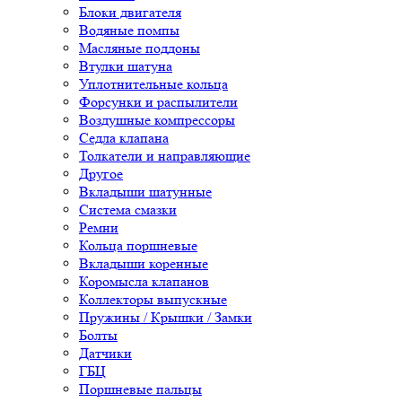
Блоки двигателя
Водяные помпы
Масляные поддоны
Втулки шатуна
Уплотнительные кольца
Форсунки и распылители
Воздушные компрессоры
Седла клапана
Толкатели и направляющие
Другое
Вкладыши шатунные
Система смазки
Ремни
Кольца поршневые
Вкладыши коренные
Коромысла клапанов
Коллекторы выпускные
Пружины / Крышки / Замки
Болты
Датчики
ГБЦ
Поршневые пальцы