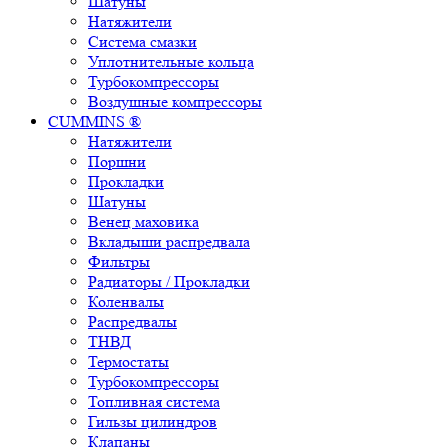
Шатуны
Натяжители
Система смазки
Уплотнительные кольца
Турбокомпрессоры
Воздушные компрессоры
CUMMINS ®
Натяжители
Поршни
Прокладки
Шатуны
Венец маховика
Вкладыши распредвала
Фильтры
Радиаторы / Прокладки
Коленвалы
Распредвалы
ТНВД
Термостаты
Турбокомпрессоры
Топливная система
Гильзы цилиндров
Клапаны