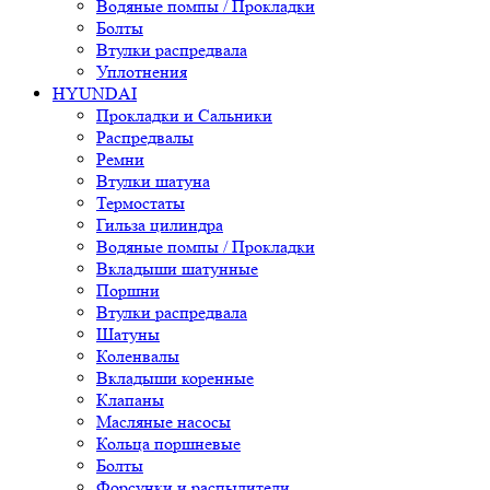
Водяные помпы / Прокладки
Болты
Втулки распредвала
Уплотнения
HYUNDAI
Прокладки и Сальники
Распредвалы
Ремни
Втулки шатуна
Термостаты
Гильза цилиндра
Водяные помпы / Прокладки
Вкладыши шатунные
Поршни
Втулки распредвала
Шатуны
Коленвалы
Вкладыши коренные
Клапаны
Масляные насосы
Кольца поршневые
Болты
Форсунки и распылители