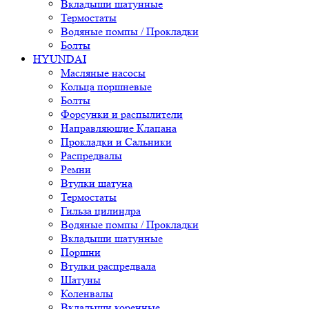
Вкладыши шатунные
Термостаты
Водяные помпы / Прокладки
Болты
HYUNDAI
Масляные насосы
Кольца поршневые
Болты
Форсунки и распылители
Направляющие Клапана
Прокладки и Сальники
Распредвалы
Ремни
Втулки шатуна
Термостаты
Гильза цилиндра
Водяные помпы / Прокладки
Вкладыши шатунные
Поршни
Втулки распредвала
Шатуны
Коленвалы
Вкладыши коренные