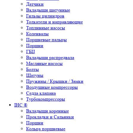
Датчики
Вкладыши шатунные
Гильзы цилиндров
Толкатели и направляющие
Топливные насосы
Коленвалы
Поршневые пальцы
Поршни
ГБЦ
Вкладыши распредвала
Масляные насосы
Болты
Шатуны
Пружины / Крышки / Замки
Воздушные компрессоры
Седла клапана
Турбокомпрессоры
IHC ®
Вкладыши коренные
Прокладки и Сальники
Поршни
Кольца поршневые