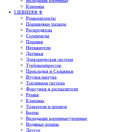
Вкладыши коренные
Клапаны
LIEBHERR ®
Ремкомплекты
Поршневые пальцы
Распредвалы
Соленоиды
Поршни
Натяжители
Датчики
Электрическая система
Турбокомпрессор
Прокладки и Сальники
Втулки шатуна
Топливная система
Форсунки и распылители
Ремни
Клапаны
Толкатели и штанги
Болты
Вкладыши коренные/упорные
Водяные помпы
Другое