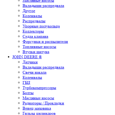
Масляные насосы
Вкладыши распредвала
Другое
Коленвалы
Распредвалы
Упорные полукольца
Коллекторы
Седла клапана
Форсунки и распылители
Топливные насосы
Втулки шатуна
JOHN DEERE ®
Датчики
Вкладыши распредвала
Свечи накала
Коленвалы
ГБЦ
Турбокомпрессоры
Болты
Масляные насосы
Радиаторы / Прокладки
Венец маховика
Гильзы цилиндров