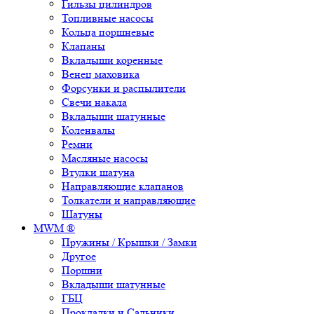
Гильзы цилиндров
Топливные насосы
Кольца поршневые
Клапаны
Вкладыши коренные
Венец маховика
Форсунки и распылители
Свечи накала
Вкладыши шатунные
Коленвалы
Ремни
Масляные насосы
Втулки шатуна
Направляющие клапанов
Толкатели и направляющие
Шатуны
MWM ®
Пружины / Крышки / Замки
Другое
Поршни
Вкладыши шатунные
ГБЦ
Прокладки и Сальники