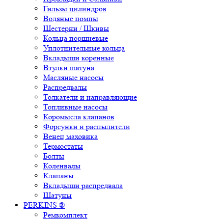
Гильзы цилиндров
Водяные помпы
Шестерни / Шкивы
Кольца поршневые
Уплотнительные кольца
Вкладыши коренные
Втулки шатуна
Масляные насосы
Распредвалы
Толкатели и направляющие
Топливные насосы
Коромысла клапанов
Форсунки и распылители
Венец маховика
Термостаты
Болты
Коленвалы
Клапаны
Вкладыши распредвала
Шатуны
PERKINS ®
Ремкомплект