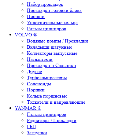
Набор прокладок
Прокладки головки блока
Поршни
Уплотнительные кольца
Гильзы цилиндров
VOLVO ®
Водяные помпы / Прокладки
Вкладыши шатунные
Коллекторы выпускные
Натяжители
Прокладки и Сальники
Другое
Турбокомпрессоры
Соленоиды
Поршни
Кольца поршневые
Толкатели и направляющие
YANMAR ®
Гильзы цилиндров
Радиаторы / Прокладки
ГБЦ
Заглушки