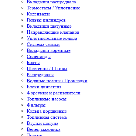
Вкладыши распредвала
Термостаты / Уплотнение
Коленвалы
Гильзы цилиндров
Вкладыши шатунные
Направляющие клапанов
Уплотнительные кольца
Система смазки
Вкладыши коренные
Соленоиды
Болты
Шестерни / Шкивы
Распредвалы
Водяные помпы / Прокладки
Блоки двигателя
Форсунки и распылители
Топливные насосы
Фильтры
Кольца поршневые
Топливная система
Втулки шатуна
Венец маховика
Другое