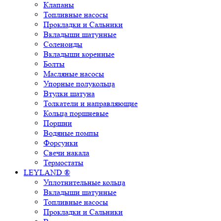
Клапаны
Топливные насосы
Прокладки и Сальники
Вкладыши шатунные
Соленоиды
Вкладыши коренные
Болты
Масляные насосы
Упорные полукольца
Втулки шатуна
Толкатели и направляющие
Кольца поршневые
Поршни
Водяные помпы
Форсунки
Свечи накала
Термостаты
LEYLAND ®
Уплотнительные кольца
Вкладыши шатунные
Топливные насосы
Прокладки и Сальники