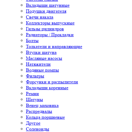
Вкладыши шатунные
Подушки двигателя
Свечи накала
Коллекторы выпускные
Гильзы цилиндров
Радиаторы / Прокладки
Болты
Толкатели и направляющие
Втулки шатуна
Масляные насосы
Натяжители
Водяные помпы
Фильтры
Форсунки и распылители
Вкладыши коренные
Ремни
Шатуны
Венец маховика
Распредвалы
Кольца поршневые
Другое
Соленоиды