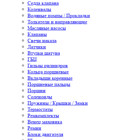
Седла клапана
Коленвалы
Водяные помпы / Прокладки
Толкатели и направляющие
Масляные насосы
Клапаны
Свечи накала
Датчики
Втулки шатуна
ГБЦ
Гильзы цилиндров
Кольца поршневые
Вкладыши коренные
Поршневые пальцы
Поршни
Соленоиды
Пружины / Крышки / Замки
Термостаты
Ремкомплекты
Венец маховика
Ремни
Блоки двигателя