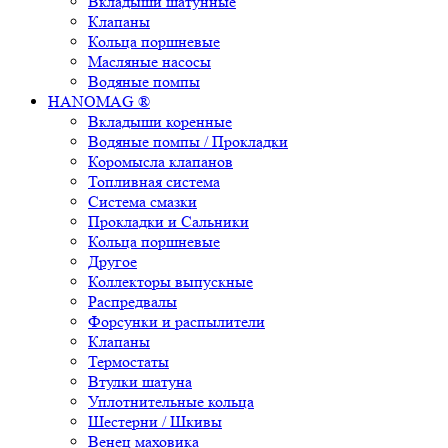
Вкладыши шатунные
Клапаны
Кольца поршневые
Масляные насосы
Водяные помпы
HANOMAG ®
Вкладыши коренные
Водяные помпы / Прокладки
Коромысла клапанов
Топливная система
Система смазки
Прокладки и Сальники
Кольца поршневые
Другое
Коллекторы выпускные
Распредвалы
Форсунки и распылители
Клапаны
Термостаты
Втулки шатуна
Уплотнительные кольца
Шестерни / Шкивы
Венец маховика