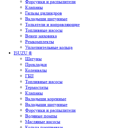
Форсунки и распылители
Клапаны
Гильзы цилиндров
Вкладыши шатунные
Толкатели и направляющие
Топливные насосы
Венец маховика
Ремкомплекты
Уплотнительные кольца
ISUZU ®
Шатуны
Прокладки
Коленвалы
ГБЦ
Топливные насосы
Термостаты
Клапаны
Вкладыши коренные
Вкладыши шатунные
Форсунки и распылители
Водяные помпы
Масляные насосы
Кольца поршневые