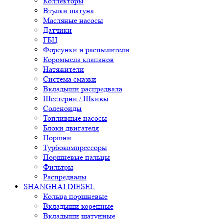
Коллекторы
Втулки шатуна
Масляные насосы
Датчики
ГБЦ
Форсунки и распылители
Коромысла клапанов
Натяжители
Система смазки
Вкладыши распредвала
Шестерни / Шкивы
Соленоиды
Топливные насосы
Блоки двигателя
Поршни
Турбокомпрессоры
Поршневые пальцы
Фильтры
Распредвалы
SHANGHAI DIESEL
Кольца поршневые
Вкладыши коренные
Вкладыши шатунные