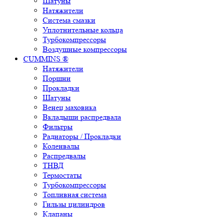
Шатуны
Натяжители
Система смазки
Уплотнительные кольца
Турбокомпрессоры
Воздушные компрессоры
CUMMINS ®
Натяжители
Поршни
Прокладки
Шатуны
Венец маховика
Вкладыши распредвала
Фильтры
Радиаторы / Прокладки
Коленвалы
Распредвалы
ТНВД
Термостаты
Турбокомпрессоры
Топливная система
Гильзы цилиндров
Клапаны