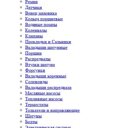
Ремни
Датчики
Венец маховика
Кольца поршневые
Водяные помпы
Коленвалы
Клапаны
Прокладки и Сальники
Вкладыши шатунные
Поршни
Распредвалы
Втулки шатуна
Форсунки
Вкладыши коренные
Соленоиды
Вкладыши распредвала
Масляные насосы
Топливные насосы
Термостаты
Толкатели и направляющие
Шатуны
Болты
Электрическая система