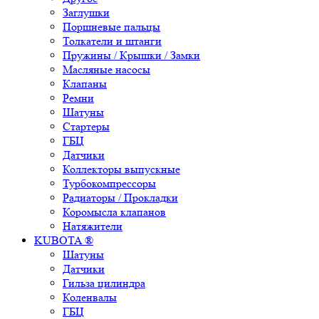
Заглушки
Поршневые пальцы
Толкатели и штанги
Пружины / Крышки / Замки
Масляные насосы
Клапаны
Ремни
Шатуны
Стартеры
ГБЦ
Датчики
Коллекторы выпускные
Турбокомпрессоры
Радиаторы / Прокладки
Коромысла клапанов
Натяжители
KUBOTA ®
Шатуны
Датчики
Гильза цилиндра
Коленвалы
ГБЦ