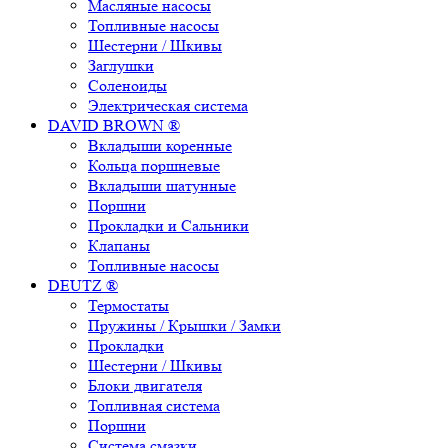
Масляные насосы
Топливные насосы
Шестерни / Шкивы
Заглушки
Соленоиды
Электрическая система
DAVID BROWN ®
Вкладыши коренные
Кольца поршневые
Вкладыши шатунные
Поршни
Прокладки и Сальники
Клапаны
Топливные насосы
DEUTZ ®
Термостаты
Пружины / Крышки / Замки
Прокладки
Шестерни / Шкивы
Блоки двигателя
Топливная система
Поршни
Система смазки