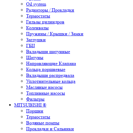
Oil system
Радиаторы / Прокладки
Термостаты
Гильзы цилиндров
Коленвалы
Пружины / Крышки / Замки
Заглушки
ГБЦ
Вкладыши шатунные
Шатуны
Направляющие Клапана
Кольца поршневые
Вкладыши распредвала
Уплотнительные кольца
Масляные насосы
Топливные насосы
Фильтры
MITSUBISHI ®
Поршни
Термостаты
Водяные помпы
Прокладки и Сальники