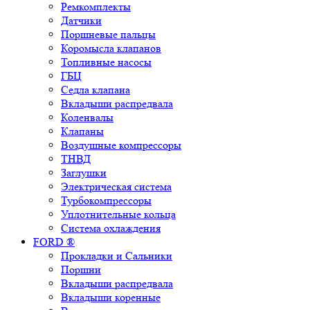
Ремкомплекты
Датчики
Поршневые пальцы
Коромысла клапанов
Топливные насосы
ГБЦ
Седла клапана
Вкладыши распредвала
Коленвалы
Клапаны
Воздушные компрессоры
ТНВД
Заглушки
Электрическая система
Турбокомпрессоры
Уплотнительные кольца
Система охлаждения
FORD ®
Прокладки и Сальники
Поршни
Вкладыши распредвала
Вкладыши коренные