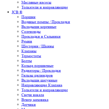
Масляные насосы
Толкатели и направляющие
JCB ®
Поршни
Водяные помпы / Прокладки
Вкладыши коренные
Соленоиды
Прокладки и Сальники
Ремни
Шестерни / Шкивы
Клапаны
Термостаты
Болты
Кольца поршневые
Радиаторы / Прокладки
Гильзы цилиндров
Вкладыши шатунные
Направляющие Клапана
Толкатели и направляющие
Свечи накала
Венец маховика
Датчики