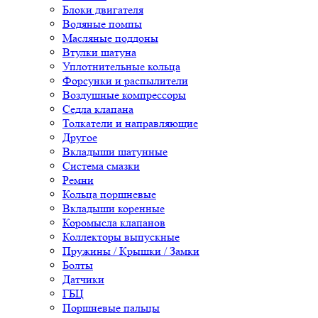
Блоки двигателя
Водяные помпы
Масляные поддоны
Втулки шатуна
Уплотнительные кольца
Форсунки и распылители
Воздушные компрессоры
Седла клапана
Толкатели и направляющие
Другое
Вкладыши шатунные
Система смазки
Ремни
Кольца поршневые
Вкладыши коренные
Коромысла клапанов
Коллекторы выпускные
Пружины / Крышки / Замки
Болты
Датчики
ГБЦ
Поршневые пальцы