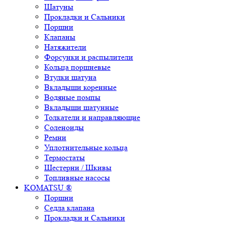
Шатуны
Прокладки и Сальники
Поршни
Клапаны
Натяжители
Форсунки и распылители
Кольца поршневые
Втулки шатуна
Вкладыши коренные
Водяные помпы
Вкладыши шатунные
Толкатели и направляющие
Соленоиды
Ремни
Уплотнительные кольца
Термостаты
Шестерни / Шкивы
Топливные насосы
KOMATSU ®
Поршни
Седла клапана
Прокладки и Сальники