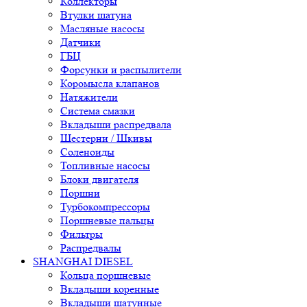
Коллекторы
Втулки шатуна
Масляные насосы
Датчики
ГБЦ
Форсунки и распылители
Коромысла клапанов
Натяжители
Система смазки
Вкладыши распредвала
Шестерни / Шкивы
Соленоиды
Топливные насосы
Блоки двигателя
Поршни
Турбокомпрессоры
Поршневые пальцы
Фильтры
Распредвалы
SHANGHAI DIESEL
Кольца поршневые
Вкладыши коренные
Вкладыши шатунные