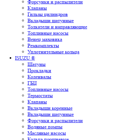
Форсунки и распылители
Клапаны
Гильзы цилиндров
Вкладыши шатунные
Толкатели и направляющие
Топливные насосы
Венец маховика
Ремкомплекты
Уплотнительные кольца
ISUZU ®
Шатуны
Прокладки
Коленвалы
ГБЦ
Топливные насосы
Термостаты
Клапаны
Вкладыши коренные
Вкладыши шатунные
Форсунки и распылители
Водяные помпы
Масляные насосы
Кольца поршневые