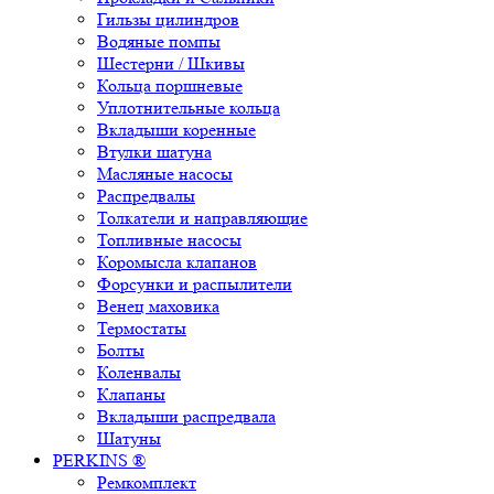
Гильзы цилиндров
Водяные помпы
Шестерни / Шкивы
Кольца поршневые
Уплотнительные кольца
Вкладыши коренные
Втулки шатуна
Масляные насосы
Распредвалы
Толкатели и направляющие
Топливные насосы
Коромысла клапанов
Форсунки и распылители
Венец маховика
Термостаты
Болты
Коленвалы
Клапаны
Вкладыши распредвала
Шатуны
PERKINS ®
Ремкомплект