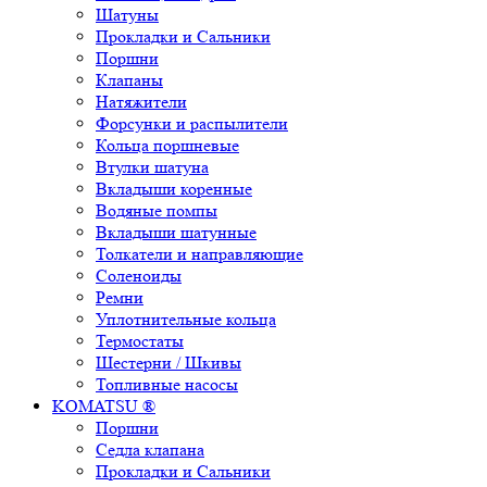
Шатуны
Прокладки и Сальники
Поршни
Клапаны
Натяжители
Форсунки и распылители
Кольца поршневые
Втулки шатуна
Вкладыши коренные
Водяные помпы
Вкладыши шатунные
Толкатели и направляющие
Соленоиды
Ремни
Уплотнительные кольца
Термостаты
Шестерни / Шкивы
Топливные насосы
KOMATSU ®
Поршни
Седла клапана
Прокладки и Сальники