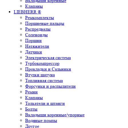
Вкладыши коренные
Клапаны
LIEBHERR ®
Ремкомплекты
Поршневые пальцы
Распредвалы
Соленоиды
Поршни
Натяжители
Датчики
Электрическая система
Турбокомпрессор
Прокладки и Сальники
Втулки шатуна
Топливная система
Форсунки и распылители
Ремни
Клапаны
Толкатели и штанги
Болты
Вкладыши коренные/упорные
Водяные помпы
Другое