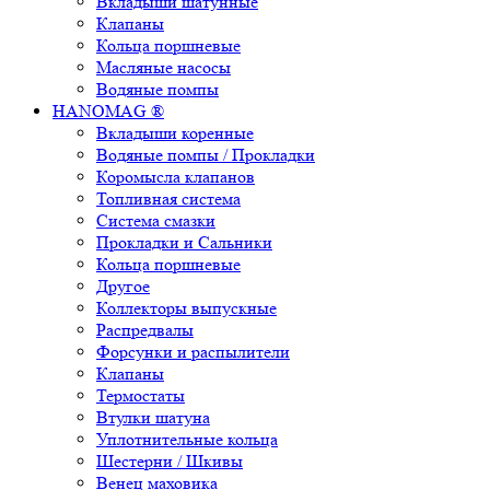
Вкладыши шатунные
Клапаны
Кольца поршневые
Масляные насосы
Водяные помпы
HANOMAG ®
Вкладыши коренные
Водяные помпы / Прокладки
Коромысла клапанов
Топливная система
Система смазки
Прокладки и Сальники
Кольца поршневые
Другое
Коллекторы выпускные
Распредвалы
Форсунки и распылители
Клапаны
Термостаты
Втулки шатуна
Уплотнительные кольца
Шестерни / Шкивы
Венец маховика