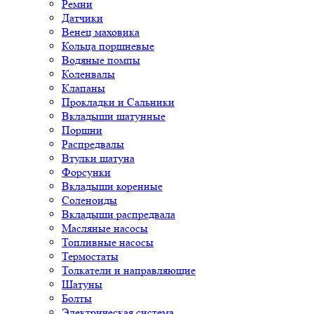
Ремни
Датчики
Венец маховика
Кольца поршневые
Водяные помпы
Коленвалы
Клапаны
Прокладки и Сальники
Вкладыши шатунные
Поршни
Распредвалы
Втулки шатуна
Форсунки
Вкладыши коренные
Соленоиды
Вкладыши распредвала
Масляные насосы
Топливные насосы
Термостаты
Толкатели и направляющие
Шатуны
Болты
Электрическая система