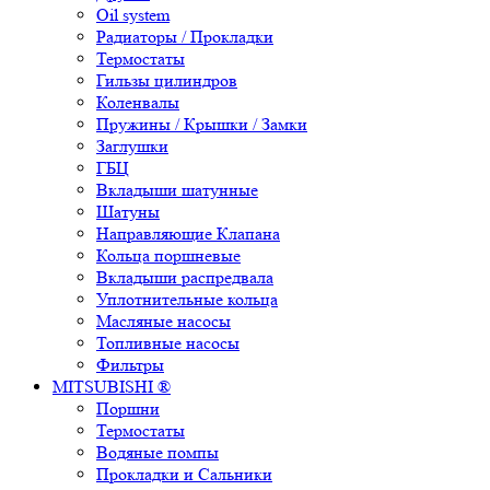
Oil system
Радиаторы / Прокладки
Термостаты
Гильзы цилиндров
Коленвалы
Пружины / Крышки / Замки
Заглушки
ГБЦ
Вкладыши шатунные
Шатуны
Направляющие Клапана
Кольца поршневые
Вкладыши распредвала
Уплотнительные кольца
Масляные насосы
Топливные насосы
Фильтры
MITSUBISHI ®
Поршни
Термостаты
Водяные помпы
Прокладки и Сальники