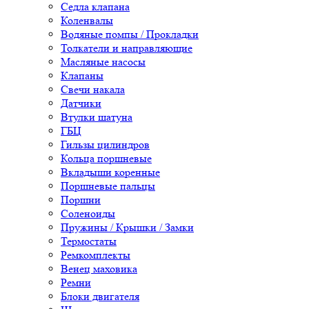
Седла клапана
Коленвалы
Водяные помпы / Прокладки
Толкатели и направляющие
Масляные насосы
Клапаны
Свечи накала
Датчики
Втулки шатуна
ГБЦ
Гильзы цилиндров
Кольца поршневые
Вкладыши коренные
Поршневые пальцы
Поршни
Соленоиды
Пружины / Крышки / Замки
Термостаты
Ремкомплекты
Венец маховика
Ремни
Блоки двигателя