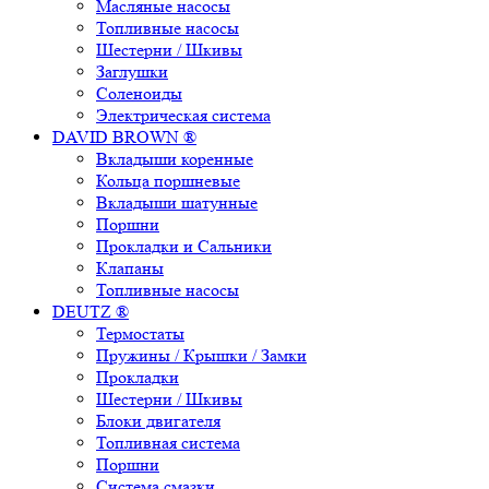
Масляные насосы
Топливные насосы
Шестерни / Шкивы
Заглушки
Соленоиды
Электрическая система
DAVID BROWN ®
Вкладыши коренные
Кольца поршневые
Вкладыши шатунные
Поршни
Прокладки и Сальники
Клапаны
Топливные насосы
DEUTZ ®
Термостаты
Пружины / Крышки / Замки
Прокладки
Шестерни / Шкивы
Блоки двигателя
Топливная система
Поршни
Система смазки