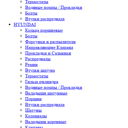
Термостаты
Водяные помпы / Прокладки
Болты
Втулки распредвала
HYUNDAI
Кольца поршневые
Болты
Форсунки и распылители
Направляющие Клапана
Прокладки и Сальники
Распредвалы
Ремни
Втулки шатуна
Термостаты
Гильза цилиндра
Водяные помпы / Прокладки
Вкладыши шатунные
Поршни
Втулки распредвала
Шатуны
Коленвалы
Вкладыши коренные
Клапаны