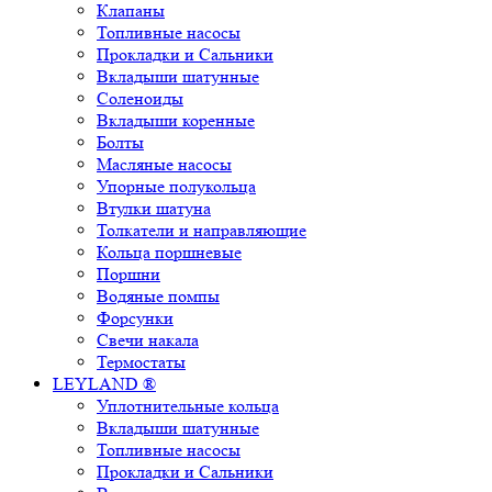
Клапаны
Топливные насосы
Прокладки и Сальники
Вкладыши шатунные
Соленоиды
Вкладыши коренные
Болты
Масляные насосы
Упорные полукольца
Втулки шатуна
Толкатели и направляющие
Кольца поршневые
Поршни
Водяные помпы
Форсунки
Свечи накала
Термостаты
LEYLAND ®
Уплотнительные кольца
Вкладыши шатунные
Топливные насосы
Прокладки и Сальники