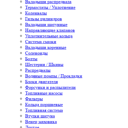
Вкладыши распредвала
Термостаты / Уплотнение
Коленвалы
Гильзы цилиндров
Вкладыши шатунные
Направляющие клапанов
Уплотнительные кольца
Система смазки
Вкладыши коренные
Соленоиды
Болты
Шестерни / Шкивы
Распредвалы
Водяные помпы / Прокладки
Блоки двигателя
Форсунки и распылители
Топливные насосы
Фильтры
Кольца поршневые
Топливная система
Втулки шатуна
Венец маховика
Другое