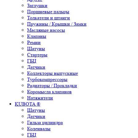
Заглушки
Поршневые пальцы
Толкатели и штанги
Пружины / Крышки / Замки
Масляные насосы
Клапаны
Ремни
Шатуны
Стартеры
ГБЦ
Датчики
Коллекторы выпускные
Турбокомпрессоры
Радиаторы / Прокладки
Коромысла клапанов
Натяжители
KUBOTA ®
Шатуны
Датчики
Гильза цилиндра
Коленвалы
ГБЦ