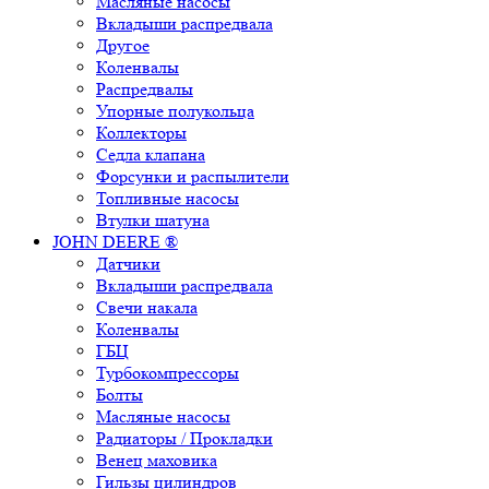
Масляные насосы
Вкладыши распредвала
Другое
Коленвалы
Распредвалы
Упорные полукольца
Коллекторы
Седла клапана
Форсунки и распылители
Топливные насосы
Втулки шатуна
JOHN DEERE ®
Датчики
Вкладыши распредвала
Свечи накала
Коленвалы
ГБЦ
Турбокомпрессоры
Болты
Масляные насосы
Радиаторы / Прокладки
Венец маховика
Гильзы цилиндров