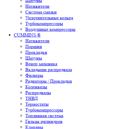
Шатуны
Натяжители
Система смазки
Уплотнительные кольца
Турбокомпрессоры
Воздушные компрессоры
CUMMINS ®
Натяжители
Поршни
Прокладки
Шатуны
Венец маховика
Вкладыши распредвала
Фильтры
Радиаторы / Прокладки
Коленвалы
Распредвалы
ТНВД
Термостаты
Турбокомпрессоры
Топливная система
Гильзы цилиндров
Клапаны