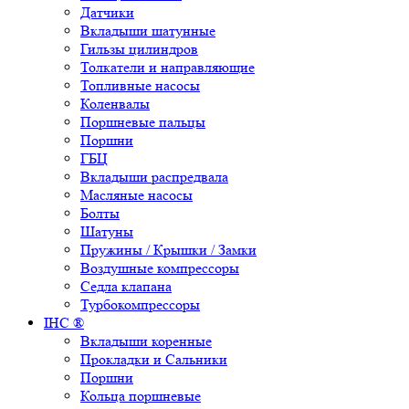
Датчики
Вкладыши шатунные
Гильзы цилиндров
Толкатели и направляющие
Топливные насосы
Коленвалы
Поршневые пальцы
Поршни
ГБЦ
Вкладыши распредвала
Масляные насосы
Болты
Шатуны
Пружины / Крышки / Замки
Воздушные компрессоры
Седла клапана
Турбокомпрессоры
IHC ®
Вкладыши коренные
Прокладки и Сальники
Поршни
Кольца поршневые