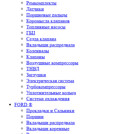
Ремкомплекты
Датчики
Поршневые пальцы
Коромысла клапанов
Топливные насосы
ГБЦ
Седла клапана
Вкладыши распредвала
Коленвалы
Клапаны
Воздушные компрессоры
ТНВД
Заглушки
Электрическая система
Турбокомпрессоры
Уплотнительные кольца
Система охлаждения
FORD ®
Прокладки и Сальники
Поршни
Вкладыши распредвала
Вкладыши коренные