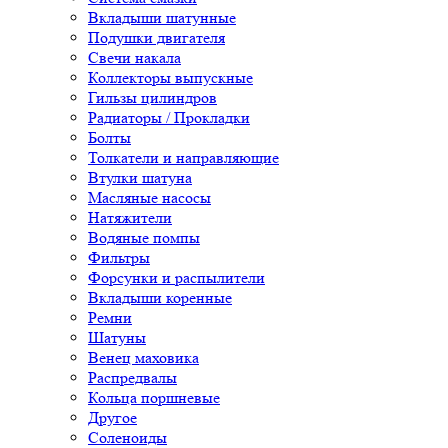
Вкладыши шатунные
Подушки двигателя
Свечи накала
Коллекторы выпускные
Гильзы цилиндров
Радиаторы / Прокладки
Болты
Толкатели и направляющие
Втулки шатуна
Масляные насосы
Натяжители
Водяные помпы
Фильтры
Форсунки и распылители
Вкладыши коренные
Ремни
Шатуны
Венец маховика
Распредвалы
Кольца поршневые
Другое
Соленоиды