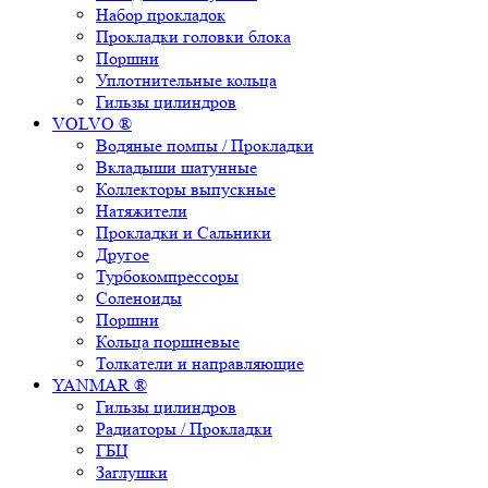
Набор прокладок
Прокладки головки блока
Поршни
Уплотнительные кольца
Гильзы цилиндров
VOLVO ®
Водяные помпы / Прокладки
Вкладыши шатунные
Коллекторы выпускные
Натяжители
Прокладки и Сальники
Другое
Турбокомпрессоры
Соленоиды
Поршни
Кольца поршневые
Толкатели и направляющие
YANMAR ®
Гильзы цилиндров
Радиаторы / Прокладки
ГБЦ
Заглушки