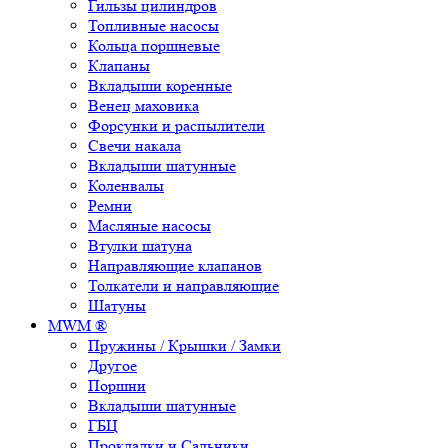
Гильзы цилиндров
Топливные насосы
Кольца поршневые
Клапаны
Вкладыши коренные
Венец маховика
Форсунки и распылители
Свечи накала
Вкладыши шатунные
Коленвалы
Ремни
Масляные насосы
Втулки шатуна
Направляющие клапанов
Толкатели и направляющие
Шатуны
MWM ®
Пружины / Крышки / Замки
Другое
Поршни
Вкладыши шатунные
ГБЦ
Прокладки и Сальники