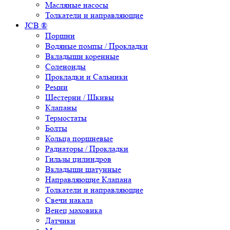
Масляные насосы
Толкатели и направляющие
JCB ®
Поршни
Водяные помпы / Прокладки
Вкладыши коренные
Соленоиды
Прокладки и Сальники
Ремни
Шестерни / Шкивы
Клапаны
Термостаты
Болты
Кольца поршневые
Радиаторы / Прокладки
Гильзы цилиндров
Вкладыши шатунные
Направляющие Клапана
Толкатели и направляющие
Свечи накала
Венец маховика
Датчики