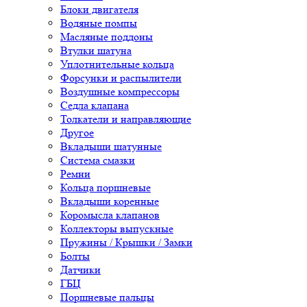
Блоки двигателя
Водяные помпы
Масляные поддоны
Втулки шатуна
Уплотнительные кольца
Форсунки и распылители
Воздушные компрессоры
Седла клапана
Толкатели и направляющие
Другое
Вкладыши шатунные
Система смазки
Ремни
Кольца поршневые
Вкладыши коренные
Коромысла клапанов
Коллекторы выпускные
Пружины / Крышки / Замки
Болты
Датчики
ГБЦ
Поршневые пальцы