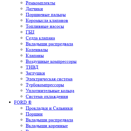
Ремкомплекты
Датчики
Поршневые пальцы
Коромысла клапанов
Топливные насосы
ГБЦ
Седла клапана
Вкладыши распредвала
Коленвалы
Клапаны
Воздушные компрессоры
ТНВД
Заглушки
Электрическая система
Турбокомпрессоры
Уплотнительные кольца
Система охлаждения
FORD ®
Прокладки и Сальники
Поршни
Вкладыши распредвала
Вкладыши коренные