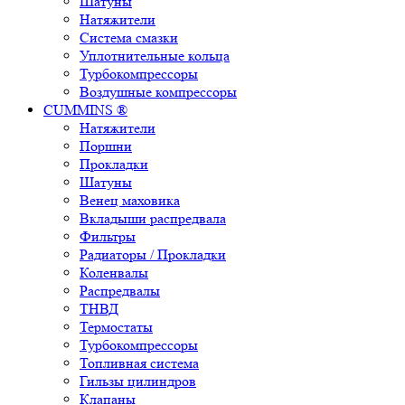
Шатуны
Натяжители
Система смазки
Уплотнительные кольца
Турбокомпрессоры
Воздушные компрессоры
CUMMINS ®
Натяжители
Поршни
Прокладки
Шатуны
Венец маховика
Вкладыши распредвала
Фильтры
Радиаторы / Прокладки
Коленвалы
Распредвалы
ТНВД
Термостаты
Турбокомпрессоры
Топливная система
Гильзы цилиндров
Клапаны