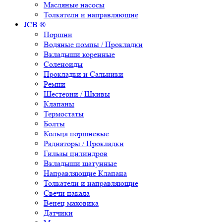
Масляные насосы
Толкатели и направляющие
JCB ®
Поршни
Водяные помпы / Прокладки
Вкладыши коренные
Соленоиды
Прокладки и Сальники
Ремни
Шестерни / Шкивы
Клапаны
Термостаты
Болты
Кольца поршневые
Радиаторы / Прокладки
Гильзы цилиндров
Вкладыши шатунные
Направляющие Клапана
Толкатели и направляющие
Свечи накала
Венец маховика
Датчики