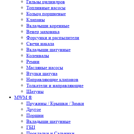
Гильзы цилиндров
Топливные насосы
Кольца поршневые
Клапаны
Вкладыши коренные
Венец маховика
Форсунки и распылители
Свечи накала
Вкладыши шатунные
Коленвалы
Ремни
Масляные насосы
Втулки шатуна
Направляющие клапанов
Толкатели и направляющие
Шатуны
MWM ®
Пружины / Крышки / Замки
Другое
Поршни
Вкладыши шатунные
ГБЦ
Прокладки и Сальники