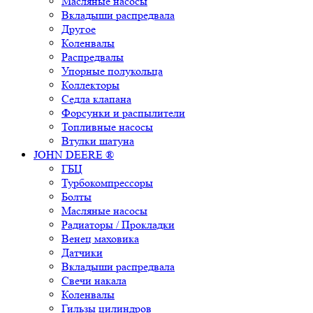
Масляные насосы
Вкладыши распредвала
Другое
Коленвалы
Распредвалы
Упорные полукольца
Коллекторы
Седла клапана
Форсунки и распылители
Топливные насосы
Втулки шатуна
JOHN DEERE ®
ГБЦ
Турбокомпрессоры
Болты
Масляные насосы
Радиаторы / Прокладки
Венец маховика
Датчики
Вкладыши распредвала
Свечи накала
Коленвалы
Гильзы цилиндров