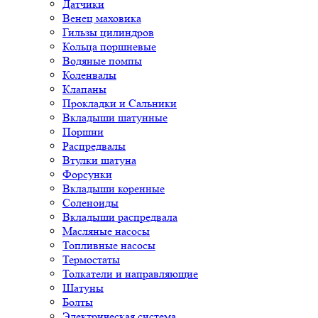
Датчики
Венец маховика
Гильзы цилиндров
Кольца поршневые
Водяные помпы
Коленвалы
Клапаны
Прокладки и Сальники
Вкладыши шатунные
Поршни
Распредвалы
Втулки шатуна
Форсунки
Вкладыши коренные
Соленоиды
Вкладыши распредвала
Масляные насосы
Топливные насосы
Термостаты
Толкатели и направляющие
Шатуны
Болты
Электрическая система