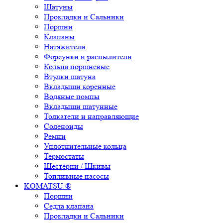
Шатуны
Прокладки и Сальники
Поршни
Клапаны
Натяжители
Форсунки и распылители
Кольца поршневые
Втулки шатуна
Вкладыши коренные
Водяные помпы
Вкладыши шатунные
Толкатели и направляющие
Соленоиды
Ремни
Уплотнительные кольца
Термостаты
Шестерни / Шкивы
Топливные насосы
KOMATSU ®
Поршни
Седла клапана
Прокладки и Сальники