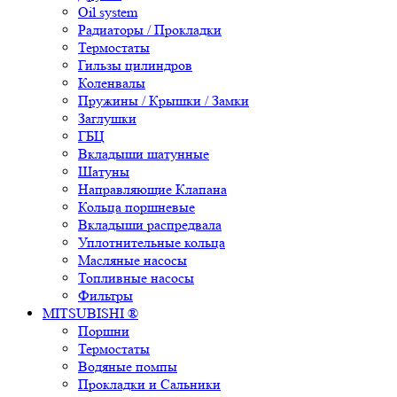
Oil system
Радиаторы / Прокладки
Термостаты
Гильзы цилиндров
Коленвалы
Пружины / Крышки / Замки
Заглушки
ГБЦ
Вкладыши шатунные
Шатуны
Направляющие Клапана
Кольца поршневые
Вкладыши распредвала
Уплотнительные кольца
Масляные насосы
Топливные насосы
Фильтры
MITSUBISHI ®
Поршни
Термостаты
Водяные помпы
Прокладки и Сальники