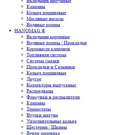
Вкладыши шатунные
Клапаны
Кольца поршневые
Масляные насосы
Водяные помпы
HANOMAG ®
Вкладыши коренные
Водяные помпы / Прокладки
Коромысла клапанов
Топливная система
Система смазки
Прокладки и Сальники
Кольца поршневые
Другое
Коллекторы выпускные
Распредвалы
Форсунки и распылители
Клапаны
Термостаты
Втулки шатуна
Уплотнительные кольца
Шестерни / Шкивы
Венец маховика