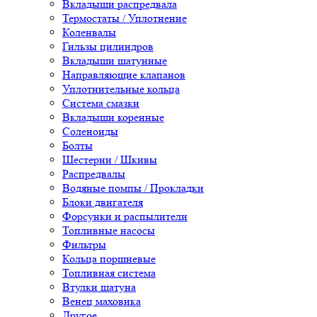
Вкладыши распредвала
Термостаты / Уплотнение
Коленвалы
Гильзы цилиндров
Вкладыши шатунные
Направляющие клапанов
Уплотнительные кольца
Система смазки
Вкладыши коренные
Соленоиды
Болты
Шестерни / Шкивы
Распредвалы
Водяные помпы / Прокладки
Блоки двигателя
Форсунки и распылители
Топливные насосы
Фильтры
Кольца поршневые
Топливная система
Втулки шатуна
Венец маховика
Другое