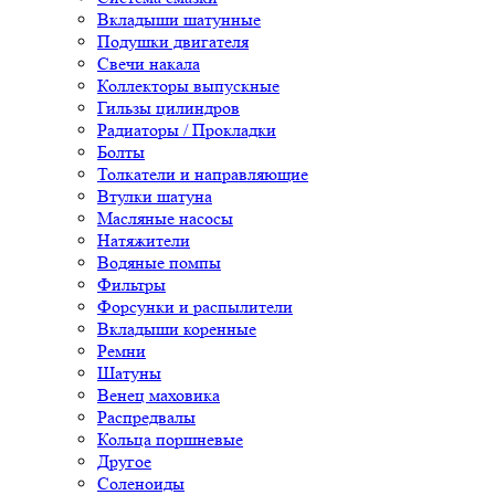
Вкладыши шатунные
Подушки двигателя
Свечи накала
Коллекторы выпускные
Гильзы цилиндров
Радиаторы / Прокладки
Болты
Толкатели и направляющие
Втулки шатуна
Масляные насосы
Натяжители
Водяные помпы
Фильтры
Форсунки и распылители
Вкладыши коренные
Ремни
Шатуны
Венец маховика
Распредвалы
Кольца поршневые
Другое
Соленоиды