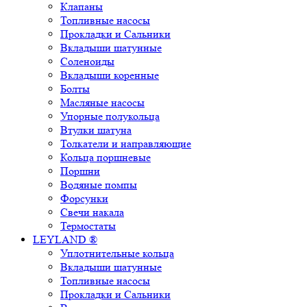
Клапаны
Топливные насосы
Прокладки и Сальники
Вкладыши шатунные
Соленоиды
Вкладыши коренные
Болты
Масляные насосы
Упорные полукольца
Втулки шатуна
Толкатели и направляющие
Кольца поршневые
Поршни
Водяные помпы
Форсунки
Свечи накала
Термостаты
LEYLAND ®
Уплотнительные кольца
Вкладыши шатунные
Топливные насосы
Прокладки и Сальники