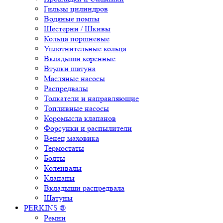
Гильзы цилиндров
Водяные помпы
Шестерни / Шкивы
Кольца поршневые
Уплотнительные кольца
Вкладыши коренные
Втулки шатуна
Масляные насосы
Распредвалы
Толкатели и направляющие
Топливные насосы
Коромысла клапанов
Форсунки и распылители
Венец маховика
Термостаты
Болты
Коленвалы
Клапаны
Вкладыши распредвала
Шатуны
PERKINS ®
Ремни