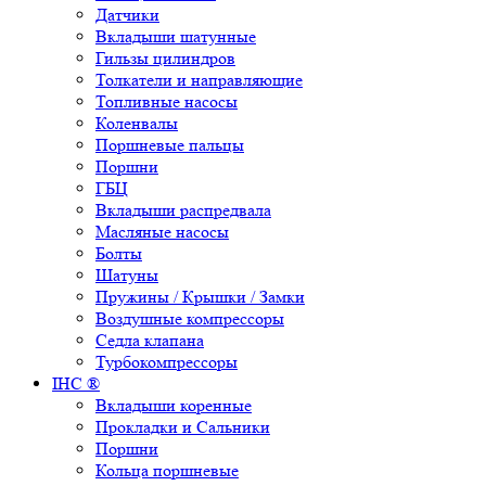
Датчики
Вкладыши шатунные
Гильзы цилиндров
Толкатели и направляющие
Топливные насосы
Коленвалы
Поршневые пальцы
Поршни
ГБЦ
Вкладыши распредвала
Масляные насосы
Болты
Шатуны
Пружины / Крышки / Замки
Воздушные компрессоры
Седла клапана
Турбокомпрессоры
IHC ®
Вкладыши коренные
Прокладки и Сальники
Поршни
Кольца поршневые