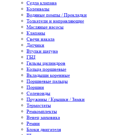
Седла клапана
Коленвалы
Водяные помпы / Прокладки
Толкатели и направляющие
Масляные насосы
Клапаны
Свечи накала
Датчики
Втулки шатуна
ГБЦ
Гильзы цилиндров
Кольца поршневые
Вкладыши коренные
Поршневые пальцы
Поршни
Соленоиды
Пружины / Крышки / Замки
Термостаты
Ремкомплекты
Венец маховика
Ремни
Блоки двигателя