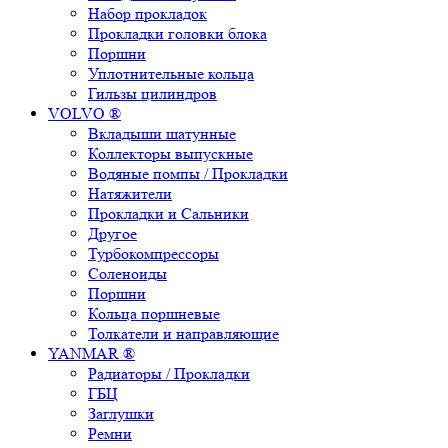
Набор прокладок
Прокладки головки блока
Поршни
Уплотнительные кольца
Гильзы цилиндров
VOLVO ®
Вкладыши шатунные
Коллекторы выпускные
Водяные помпы / Прокладки
Натяжители
Прокладки и Сальники
Другое
Турбокомпрессоры
Соленоиды
Поршни
Кольца поршневые
Толкатели и направляющие
YANMAR ®
Радиаторы / Прокладки
ГБЦ
Заглушки
Ремни