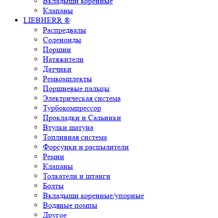
Вкладыши коренные
Клапаны
LIEBHERR ®
Распредвалы
Соленоиды
Поршни
Натяжители
Датчики
Ремкомплекты
Поршневые пальцы
Электрическая система
Турбокомпрессор
Прокладки и Сальники
Втулки шатуна
Топливная система
Форсунки и распылители
Ремни
Клапаны
Толкатели и штанги
Болты
Вкладыши коренные/упорные
Водяные помпы
Другое