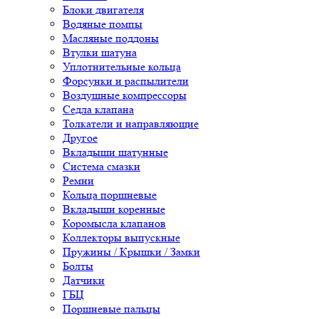
Блоки двигателя
Водяные помпы
Масляные поддоны
Втулки шатуна
Уплотнительные кольца
Форсунки и распылители
Воздушные компрессоры
Седла клапана
Толкатели и направляющие
Другое
Вкладыши шатунные
Система смазки
Ремни
Кольца поршневые
Вкладыши коренные
Коромысла клапанов
Коллекторы выпускные
Пружины / Крышки / Замки
Болты
Датчики
ГБЦ
Поршневые пальцы