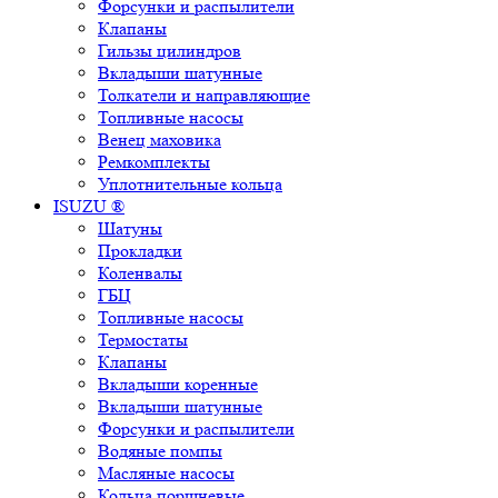
Форсунки и распылители
Клапаны
Гильзы цилиндров
Вкладыши шатунные
Толкатели и направляющие
Топливные насосы
Венец маховика
Ремкомплекты
Уплотнительные кольца
ISUZU ®
Шатуны
Прокладки
Коленвалы
ГБЦ
Топливные насосы
Термостаты
Клапаны
Вкладыши коренные
Вкладыши шатунные
Форсунки и распылители
Водяные помпы
Масляные насосы
Кольца поршневые