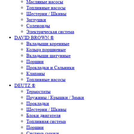
Масляные насосы
Топливные насосы
Шестерни / Шкивы
Заглушки
Соленоиды
Электрическая система
DAVID BROWN ®
Вкладыши коренные
Кольца поршневые
Вкладыши шатунные
Поршни
Прокладки и Сальники
Клапаны
Топливные насосы
DEUTZ ®
Термостаты
Пружины / Крышки / Замки
Прокладки
Шестерни / Шкивы
Блоки двигателя
Топливная система
Поршни
Система смазки