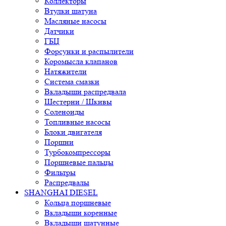
Коллекторы
Втулки шатуна
Масляные насосы
Датчики
ГБЦ
Форсунки и распылители
Коромысла клапанов
Натяжители
Система смазки
Вкладыши распредвала
Шестерни / Шкивы
Соленоиды
Топливные насосы
Блоки двигателя
Поршни
Турбокомпрессоры
Поршневые пальцы
Фильтры
Распредвалы
SHANGHAI DIESEL
Кольца поршневые
Вкладыши коренные
Вкладыши шатунные