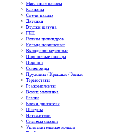
Масляные насосы
Клапаны
Свечи накала
Датчики
Втулки шатуна
ГБЦ
Гильзы цилиндров
Кольца поршневые
Вкладыши коренные
Поршневые пальцы
Поршни
Соленоиды
Пружины / Крышки / Замки
Термостаты
Ремкомплекты
Венец маховика
Ремни
Блоки двигателя
Шатуны
Натяжители
Система смазки
Уплотнительные кольца