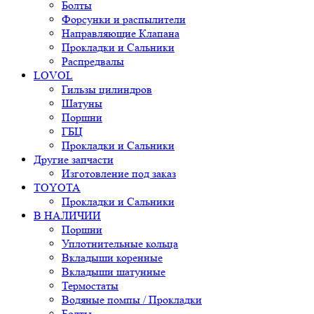
Болты
Форсунки и распылители
Направляющие Клапана
Прокладки и Сальники
Распредвалы
LOVOL
Гильзы цилиндров
Шатуны
Поршни
ГБЦ
Прокладки и Сальники
Другие запчасти
Изготовление под заказ
TOYOTA
Прокладки и Сальники
В НАЛИЧИИ
Поршни
Уплотнительные кольца
Вкладыши коренные
Вкладыши шатунные
Термостаты
Водяные помпы / Прокладки
Болты