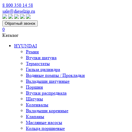
8 800 350 14 58
sale@dieselzip.ru
Обратный звонок
0
Каталог
HYUNDAI
Ремни
Втулки шатуна
Термостаты
Гильза цилиндра
Водяные помпы / Прокладки
Вкладыши шатунные
Поршни
Втулки распредвала
Шатуны
Коленвалы
Вкладыши коренные
Клапаны
Масляные насосы
Кольца поршневые