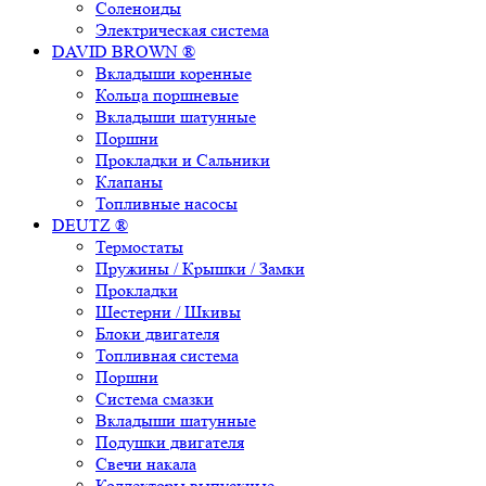
Соленоиды
Электрическая система
DAVID BROWN ®
Вкладыши коренные
Кольца поршневые
Вкладыши шатунные
Поршни
Прокладки и Сальники
Клапаны
Топливные насосы
DEUTZ ®
Термостаты
Пружины / Крышки / Замки
Прокладки
Шестерни / Шкивы
Блоки двигателя
Топливная система
Поршни
Система смазки
Вкладыши шатунные
Подушки двигателя
Свечи накала
Коллекторы выпускные