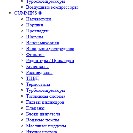
Турбокомпрессоры
Воздушные компрессоры
CUMMINS ®
Натяжители
Поршни
Прокладки
Шатуны
Венец маховика
Вкладыши распредвала
Фильтры
Радиаторы / Прокладки
Коленвалы
Распредвалы
ТНВД
Термостаты
Турбокомпрессоры
Топливная система
Гильзы цилиндров
Клапаны
Блоки двигателя
Водяные помпы
Масляные поддоны
Втулки шатуна