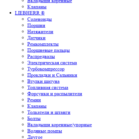
Вкладыши коренные
Клапаны
LIEBHERR ®
Соленоиды
Поршни
Натяжители
Датчики
Ремкомплекты
Поршневые пальцы
Распредвалы
Электрическая система
Турбокомпрессор
Прокладки и Сальники
Втулки шатуна
Топливная система
Форсунки и распылители
Ремни
Клапаны
Толкатели и штанги
Болты
Вкладыши коренные/упорные
Водяные помпы
Другое