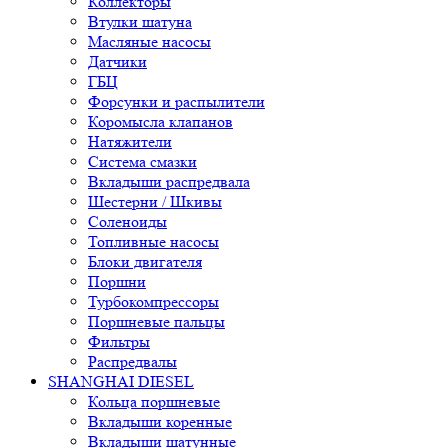
Коллекторы
Втулки шатуна
Масляные насосы
Датчики
ГБЦ
Форсунки и распылители
Коромысла клапанов
Натяжители
Система смазки
Вкладыши распредвала
Шестерни / Шкивы
Соленоиды
Топливные насосы
Блоки двигателя
Поршни
Турбокомпрессоры
Поршневые пальцы
Фильтры
Распредвалы
SHANGHAI DIESEL
Кольца поршневые
Вкладыши коренные
Вкладыши шатунные