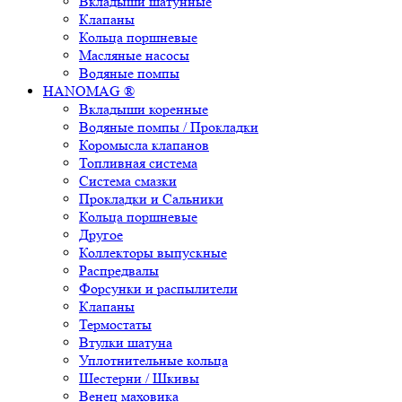
Вкладыши шатунные
Клапаны
Кольца поршневые
Масляные насосы
Водяные помпы
HANOMAG ®
Вкладыши коренные
Водяные помпы / Прокладки
Коромысла клапанов
Топливная система
Система смазки
Прокладки и Сальники
Кольца поршневые
Другое
Коллекторы выпускные
Распредвалы
Форсунки и распылители
Клапаны
Термостаты
Втулки шатуна
Уплотнительные кольца
Шестерни / Шкивы
Венец маховика