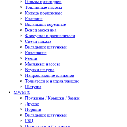
Гильзы цилиндров
Топливные насосы
Кольца поршневые
Клапаны
Вкладыши коренные
Венец маховика
Форсунки и распылители
Свечи накала
Вкладыши шатунные
Коленвалы
Ремни
Масляные насосы
Втулки шатуна
Направляющие клапанов
Толкатели и направляющие
Шатуны
MWM ®
Пружины / Крышки / Замки
Другое
Поршни
Вкладыши шатунные
ГБЦ
Прокладки и Сальники