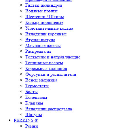
Гильзы цилиндров
Водяные помпы
Шестерни / Шкивы
Кольца поршневые
Уплотнительные кольца
Вкладыши коренные
Втулки шатуна
Масляные насосы
Распредвалы
Толкатели и направляющие
Топливные насосы
Коромысла клапанов
Форсунки и распылители
Венец маховика
Термостаты
Болты
Коленвалы
Клапаны
Вкладыши распредвала
Шатуны
PERKINS ®
Ремни