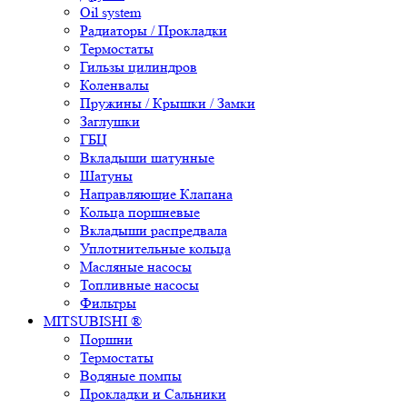
Oil system
Радиаторы / Прокладки
Термостаты
Гильзы цилиндров
Коленвалы
Пружины / Крышки / Замки
Заглушки
ГБЦ
Вкладыши шатунные
Шатуны
Направляющие Клапана
Кольца поршневые
Вкладыши распредвала
Уплотнительные кольца
Масляные насосы
Топливные насосы
Фильтры
MITSUBISHI ®
Поршни
Термостаты
Водяные помпы
Прокладки и Сальники