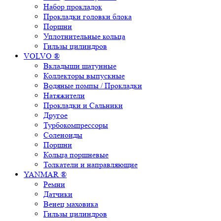
Набор прокладок
Прокладки головки блока
Поршни
Уплотнительные кольца
Гильзы цилиндров
VOLVO ®
Вкладыши шатунные
Коллекторы выпускные
Водяные помпы / Прокладки
Натяжители
Прокладки и Сальники
Другое
Турбокомпрессоры
Соленоиды
Поршни
Кольца поршневые
Толкатели и направляющие
YANMAR ®
Ремни
Датчики
Венец маховика
Гильзы цилиндров