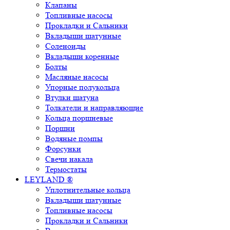
Клапаны
Топливные насосы
Прокладки и Сальники
Вкладыши шатунные
Соленоиды
Вкладыши коренные
Болты
Масляные насосы
Упорные полукольца
Втулки шатуна
Толкатели и направляющие
Кольца поршневые
Поршни
Водяные помпы
Форсунки
Свечи накала
Термостаты
LEYLAND ®
Уплотнительные кольца
Вкладыши шатунные
Топливные насосы
Прокладки и Сальники