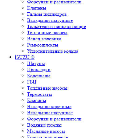
Форсунки и распылители
Клапаны
Гильзы цилиндров
Вкладыши шатунные
Толкатели и направляющие
Топливные насосы
Венец маховика
Ремкомплекты
Уплотнительные кольца
ISUZU ®
Шатуны
Прокладки
Коленвалы
ГБЦ
Топливные насосы
Термостаты
Клапаны
Вкладыши коренные
Вкладыши шатунные
Форсунки и распылители
Водяные помпы
Масляные насосы
Кольца поршневые