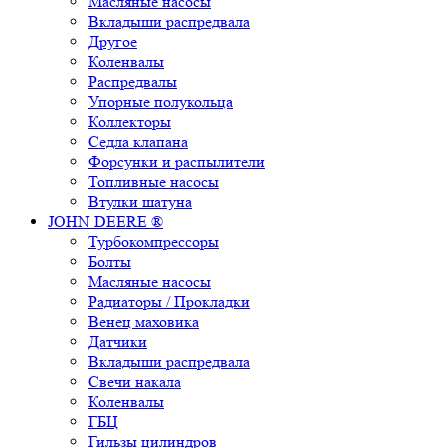
Масляные насосы
Вкладыши распредвала
Другое
Коленвалы
Распредвалы
Упорные полукольца
Коллекторы
Седла клапана
Форсунки и распылители
Топливные насосы
Втулки шатуна
JOHN DEERE ®
Турбокомпрессоры
Болты
Масляные насосы
Радиаторы / Прокладки
Венец маховика
Датчики
Вкладыши распредвала
Свечи накала
Коленвалы
ГБЦ
Гильзы цилиндров