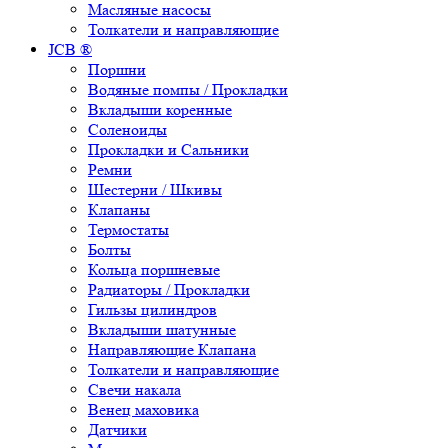
Масляные насосы
Толкатели и направляющие
JCB ®
Поршни
Водяные помпы / Прокладки
Вкладыши коренные
Соленоиды
Прокладки и Сальники
Ремни
Шестерни / Шкивы
Клапаны
Термостаты
Болты
Кольца поршневые
Радиаторы / Прокладки
Гильзы цилиндров
Вкладыши шатунные
Направляющие Клапана
Толкатели и направляющие
Свечи накала
Венец маховика
Датчики