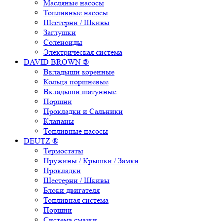
Масляные насосы
Топливные насосы
Шестерни / Шкивы
Заглушки
Соленоиды
Электрическая система
DAVID BROWN ®
Вкладыши коренные
Кольца поршневые
Вкладыши шатунные
Поршни
Прокладки и Сальники
Клапаны
Топливные насосы
DEUTZ ®
Термостаты
Пружины / Крышки / Замки
Прокладки
Шестерни / Шкивы
Блоки двигателя
Топливная система
Поршни
Система смазки