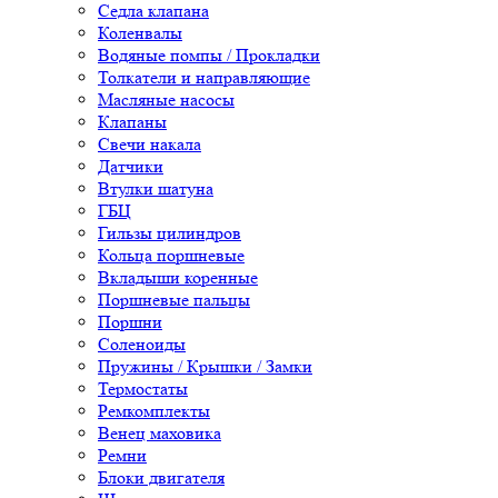
Седла клапана
Коленвалы
Водяные помпы / Прокладки
Толкатели и направляющие
Масляные насосы
Клапаны
Свечи накала
Датчики
Втулки шатуна
ГБЦ
Гильзы цилиндров
Кольца поршневые
Вкладыши коренные
Поршневые пальцы
Поршни
Соленоиды
Пружины / Крышки / Замки
Термостаты
Ремкомплекты
Венец маховика
Ремни
Блоки двигателя