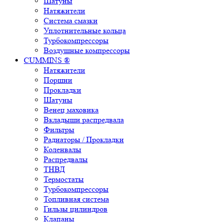
Шатуны
Натяжители
Система смазки
Уплотнительные кольца
Турбокомпрессоры
Воздушные компрессоры
CUMMINS ®
Натяжители
Поршни
Прокладки
Шатуны
Венец маховика
Вкладыши распредвала
Фильтры
Радиаторы / Прокладки
Коленвалы
Распредвалы
ТНВД
Термостаты
Турбокомпрессоры
Топливная система
Гильзы цилиндров
Клапаны