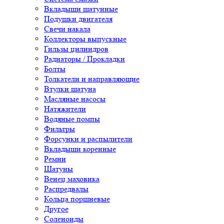
Вкладыши шатунные
Подушки двигателя
Свечи накала
Коллекторы выпускные
Гильзы цилиндров
Радиаторы / Прокладки
Болты
Толкатели и направляющие
Втулки шатуна
Масляные насосы
Натяжители
Водяные помпы
Фильтры
Форсунки и распылители
Вкладыши коренные
Ремни
Шатуны
Венец маховика
Распредвалы
Кольца поршневые
Другое
Соленоиды