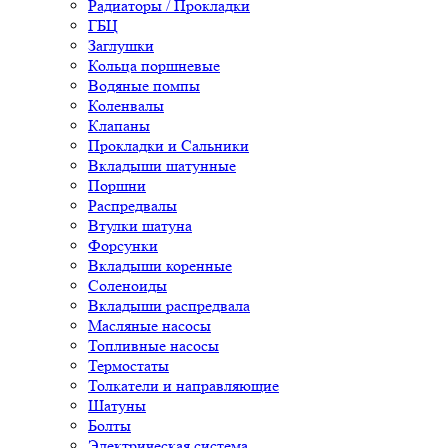
Радиаторы / Прокладки
ГБЦ
Заглушки
Кольца поршневые
Водяные помпы
Коленвалы
Клапаны
Прокладки и Сальники
Вкладыши шатунные
Поршни
Распредвалы
Втулки шатуна
Форсунки
Вкладыши коренные
Соленоиды
Вкладыши распредвала
Масляные насосы
Топливные насосы
Термостаты
Толкатели и направляющие
Шатуны
Болты
Электрическая система