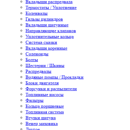
Вкладыши распредвала
Термостаты / Уплотнение
Коленвалы
Гильзы цилиндров
Вкладыши шатунные
Направляющие клапанов
Уплотнительные кольца
Система смазки
Вкладыши коренные
Соленоиды
Болты
Шестерни / Шкивы
Распредвалы
Водяные помпы / Прокладки
Блоки двигателя
Форсунки и распылители
Топливные насосы
Фильтры
Кольца поршневые
Топливная система
Втулки шатуна
Венец маховика
Другое