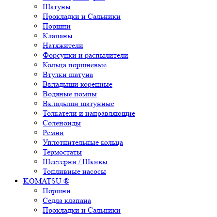
Шатуны
Прокладки и Сальники
Поршни
Клапаны
Натяжители
Форсунки и распылители
Кольца поршневые
Втулки шатуна
Вкладыши коренные
Водяные помпы
Вкладыши шатунные
Толкатели и направляющие
Соленоиды
Ремни
Уплотнительные кольца
Термостаты
Шестерни / Шкивы
Топливные насосы
KOMATSU ®
Поршни
Седла клапана
Прокладки и Сальники