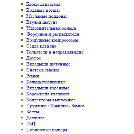
Блоки двигателя
Водяные помпы
Масляные поддоны
Втулки шатуна
Уплотнительные кольца
Форсунки и распылители
Воздушные компрессоры
Седла клапана
Толкатели и направляющие
Другое
Вкладыши шатунные
Система смазки
Ремни
Кольца поршневые
Вкладыши коренные
Коромысла клапанов
Коллекторы выпускные
Пружины / Крышки / Замки
Болты
Датчики
ГБЦ
Поршневые пальцы