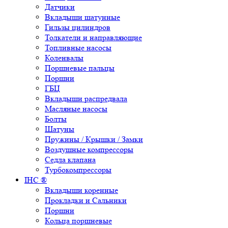
Датчики
Вкладыши шатунные
Гильзы цилиндров
Толкатели и направляющие
Топливные насосы
Коленвалы
Поршневые пальцы
Поршни
ГБЦ
Вкладыши распредвала
Масляные насосы
Болты
Шатуны
Пружины / Крышки / Замки
Воздушные компрессоры
Седла клапана
Турбокомпрессоры
IHC ®
Вкладыши коренные
Прокладки и Сальники
Поршни
Кольца поршневые