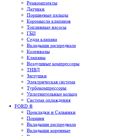
Ремкомплекты
Датчики
Поршневые пальцы
Коромысла клапанов
Топливные насосы
ГБЦ
Седла клапана
Вкладыши распредвала
Коленвалы
Клапаны
Воздушные компрессоры
ТНВД
Заглушки
Электрическая система
Турбокомпрессоры
Уплотнительные кольца
Система охлаждения
FORD ®
Прокладки и Сальники
Поршни
Вкладыши распредвала
Вкладыши коренные