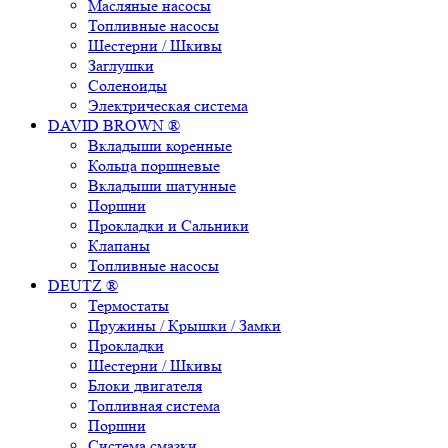
Масляные насосы
Топливные насосы
Шестерни / Шкивы
Заглушки
Соленоиды
Электрическая система
DAVID BROWN ®
Вкладыши коренные
Кольца поршневые
Вкладыши шатунные
Поршни
Прокладки и Сальники
Клапаны
Топливные насосы
DEUTZ ®
Термостаты
Пружины / Крышки / Замки
Прокладки
Шестерни / Шкивы
Блоки двигателя
Топливная система
Поршни
Система смазки