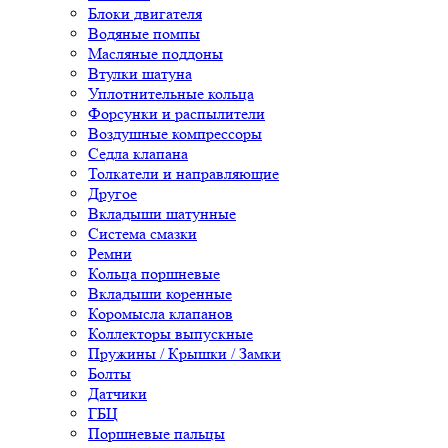
Блоки двигателя
Водяные помпы
Масляные поддоны
Втулки шатуна
Уплотнительные кольца
Форсунки и распылители
Воздушные компрессоры
Седла клапана
Толкатели и направляющие
Другое
Вкладыши шатунные
Система смазки
Ремни
Кольца поршневые
Вкладыши коренные
Коромысла клапанов
Коллекторы выпускные
Пружины / Крышки / Замки
Болты
Датчики
ГБЦ
Поршневые пальцы