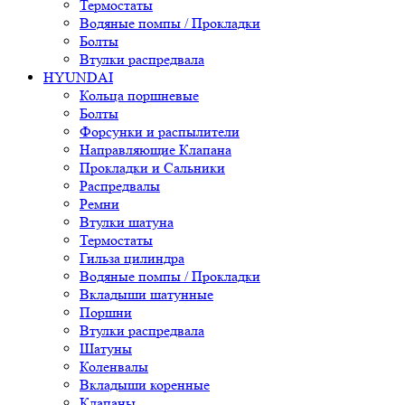
Термостаты
Водяные помпы / Прокладки
Болты
Втулки распредвала
HYUNDAI
Кольца поршневые
Болты
Форсунки и распылители
Направляющие Клапана
Прокладки и Сальники
Распредвалы
Ремни
Втулки шатуна
Термостаты
Гильза цилиндра
Водяные помпы / Прокладки
Вкладыши шатунные
Поршни
Втулки распредвала
Шатуны
Коленвалы
Вкладыши коренные
Клапаны