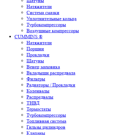
Шатуны
Натяжители
Система смазки
Уплотнительные кольца
Турбокомпрессоры
Воздушные компрессоры
CUMMINS ®
Натяжители
Поршни
Прокладки
Шатуны
Венец маховика
Вкладыши распредвала
Фильтры
Радиаторы / Прокладки
Коленвалы
Распредвалы
ТНВД
Термостаты
Турбокомпрессоры
Топливная система
Гильзы цилиндров
Клапаны