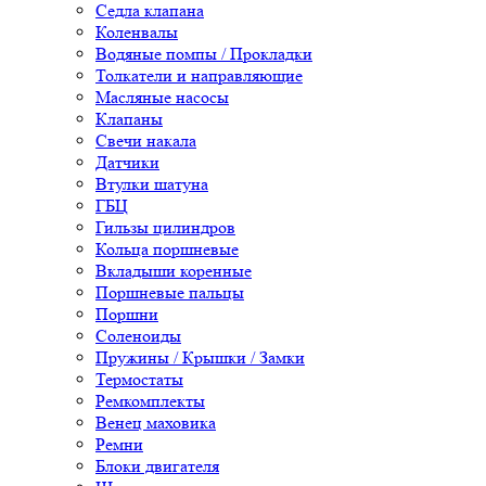
Седла клапана
Коленвалы
Водяные помпы / Прокладки
Толкатели и направляющие
Масляные насосы
Клапаны
Свечи накала
Датчики
Втулки шатуна
ГБЦ
Гильзы цилиндров
Кольца поршневые
Вкладыши коренные
Поршневые пальцы
Поршни
Соленоиды
Пружины / Крышки / Замки
Термостаты
Ремкомплекты
Венец маховика
Ремни
Блоки двигателя