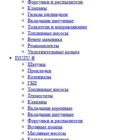
Форсунки и распылители
Клапаны
Гильзы цилиндров
Вкладыши шатунные
Толкатели и направляющие
Топливные насосы
Венец маховика
Ремкомплекты
Уплотнительные кольца
ISUZU ®
Шатуны
Прокладки
Коленвалы
ГБЦ
Топливные насосы
Термостаты
Клапаны
Вкладыши коренные
Вкладыши шатунные
Форсунки и распылители
Водяные помпы
Масляные насосы
Кольца поршневые