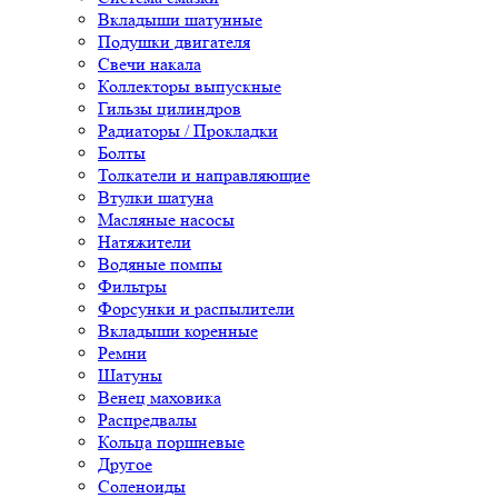
Вкладыши шатунные
Подушки двигателя
Свечи накала
Коллекторы выпускные
Гильзы цилиндров
Радиаторы / Прокладки
Болты
Толкатели и направляющие
Втулки шатуна
Масляные насосы
Натяжители
Водяные помпы
Фильтры
Форсунки и распылители
Вкладыши коренные
Ремни
Шатуны
Венец маховика
Распредвалы
Кольца поршневые
Другое
Соленоиды