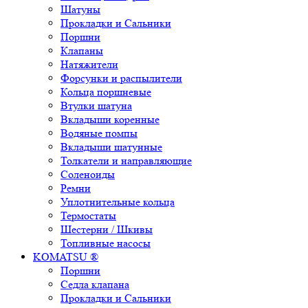
Шатуны
Прокладки и Сальники
Поршни
Клапаны
Натяжители
Форсунки и распылители
Кольца поршневые
Втулки шатуна
Вкладыши коренные
Водяные помпы
Вкладыши шатунные
Толкатели и направляющие
Соленоиды
Ремни
Уплотнительные кольца
Термостаты
Шестерни / Шкивы
Топливные насосы
KOMATSU ®
Поршни
Седла клапана
Прокладки и Сальники