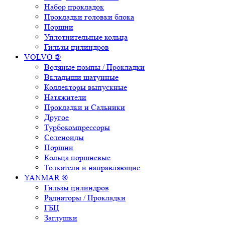
Набор прокладок
Прокладки головки блока
Поршни
Уплотнительные кольца
Гильзы цилиндров
VOLVO ®
Водяные помпы / Прокладки
Вкладыши шатунные
Коллекторы выпускные
Натяжители
Прокладки и Сальники
Другое
Турбокомпрессоры
Соленоиды
Поршни
Кольца поршневые
Толкатели и направляющие
YANMAR ®
Гильзы цилиндров
Радиаторы / Прокладки
ГБЦ
Заглушки