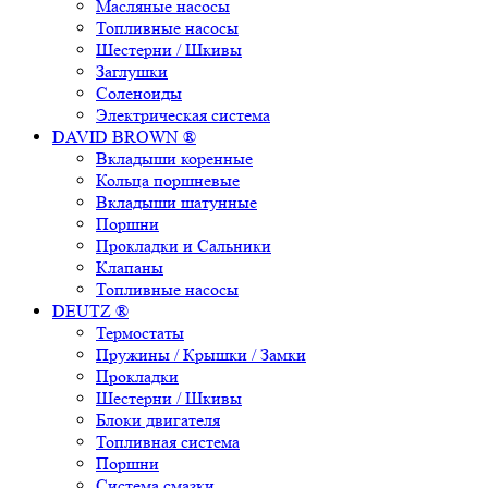
Масляные насосы
Топливные насосы
Шестерни / Шкивы
Заглушки
Соленоиды
Электрическая система
DAVID BROWN ®
Вкладыши коренные
Кольца поршневые
Вкладыши шатунные
Поршни
Прокладки и Сальники
Клапаны
Топливные насосы
DEUTZ ®
Термостаты
Пружины / Крышки / Замки
Прокладки
Шестерни / Шкивы
Блоки двигателя
Топливная система
Поршни
Система смазки