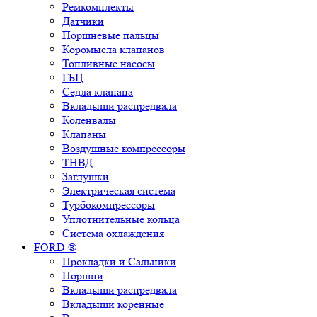
Ремкомплекты
Датчики
Поршневые пальцы
Коромысла клапанов
Топливные насосы
ГБЦ
Седла клапана
Вкладыши распредвала
Коленвалы
Клапаны
Воздушные компрессоры
ТНВД
Заглушки
Электрическая система
Турбокомпрессоры
Уплотнительные кольца
Система охлаждения
FORD ®
Прокладки и Сальники
Поршни
Вкладыши распредвала
Вкладыши коренные