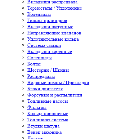
Вкладыши распредвала
Термостаты / Уплотнение
Коленвалы
Гильзы цилиндров
Вкладыши шатунные
Направляющие клапанов
Уплотнительные кольца
Система смазки
Вкладыши коренные
Соленоиды
Болты
Шестерни / Шкивы
Распредвалы
Водяные помпы / Прокладки
Блоки двигателя
Форсунки и распылители
Топливные насосы
Фильтры
Кольца поршневые
Топливная система
Втулки шатуна
Венец маховика
Другое