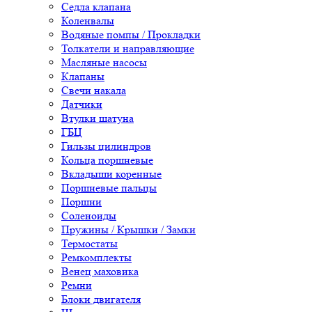
Седла клапана
Коленвалы
Водяные помпы / Прокладки
Толкатели и направляющие
Масляные насосы
Клапаны
Свечи накала
Датчики
Втулки шатуна
ГБЦ
Гильзы цилиндров
Кольца поршневые
Вкладыши коренные
Поршневые пальцы
Поршни
Соленоиды
Пружины / Крышки / Замки
Термостаты
Ремкомплекты
Венец маховика
Ремни
Блоки двигателя