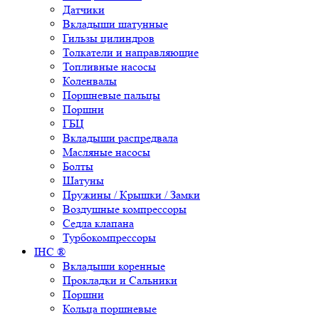
Датчики
Вкладыши шатунные
Гильзы цилиндров
Толкатели и направляющие
Топливные насосы
Коленвалы
Поршневые пальцы
Поршни
ГБЦ
Вкладыши распредвала
Масляные насосы
Болты
Шатуны
Пружины / Крышки / Замки
Воздушные компрессоры
Седла клапана
Турбокомпрессоры
IHC ®
Вкладыши коренные
Прокладки и Сальники
Поршни
Кольца поршневые