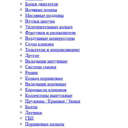
Блоки двигателя
Водяные помпы
Масляные поддоны
Втулки шатуна
Уплотнительные кольца
Форсунки и распылители
Воздушные компрессоры
Седла клапана
Толкатели и направляющие
Другое
Вкладыши шатунные
Система смазки
Ремни
Кольца поршневые
Вкладыши коренные
Коромысла клапанов
Коллекторы выпускные
Пружины / Крышки / Замки
Болты
Датчики
ГБЦ
Поршневые пальцы