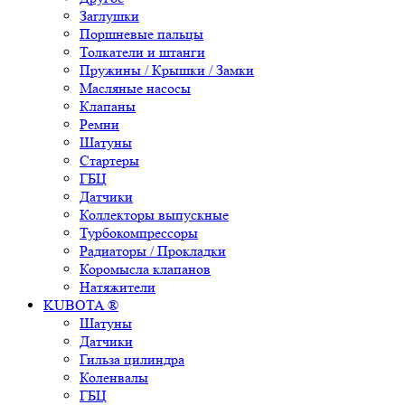
Заглушки
Поршневые пальцы
Толкатели и штанги
Пружины / Крышки / Замки
Масляные насосы
Клапаны
Ремни
Шатуны
Стартеры
ГБЦ
Датчики
Коллекторы выпускные
Турбокомпрессоры
Радиаторы / Прокладки
Коромысла клапанов
Натяжители
KUBOTA ®
Шатуны
Датчики
Гильза цилиндра
Коленвалы
ГБЦ