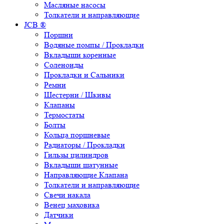
Масляные насосы
Толкатели и направляющие
JCB ®
Поршни
Водяные помпы / Прокладки
Вкладыши коренные
Соленоиды
Прокладки и Сальники
Ремни
Шестерни / Шкивы
Клапаны
Термостаты
Болты
Кольца поршневые
Радиаторы / Прокладки
Гильзы цилиндров
Вкладыши шатунные
Направляющие Клапана
Толкатели и направляющие
Свечи накала
Венец маховика
Датчики