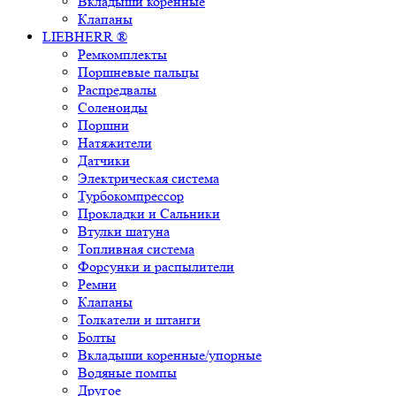
Вкладыши коренные
Клапаны
LIEBHERR ®
Ремкомплекты
Поршневые пальцы
Распредвалы
Соленоиды
Поршни
Натяжители
Датчики
Электрическая система
Турбокомпрессор
Прокладки и Сальники
Втулки шатуна
Топливная система
Форсунки и распылители
Ремни
Клапаны
Толкатели и штанги
Болты
Вкладыши коренные/упорные
Водяные помпы
Другое