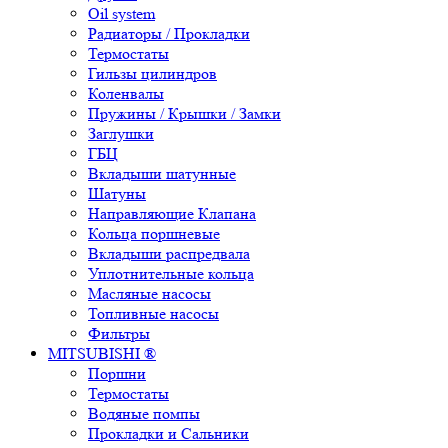
Oil system
Радиаторы / Прокладки
Термостаты
Гильзы цилиндров
Коленвалы
Пружины / Крышки / Замки
Заглушки
ГБЦ
Вкладыши шатунные
Шатуны
Направляющие Клапана
Кольца поршневые
Вкладыши распредвала
Уплотнительные кольца
Масляные насосы
Топливные насосы
Фильтры
MITSUBISHI ®
Поршни
Термостаты
Водяные помпы
Прокладки и Сальники