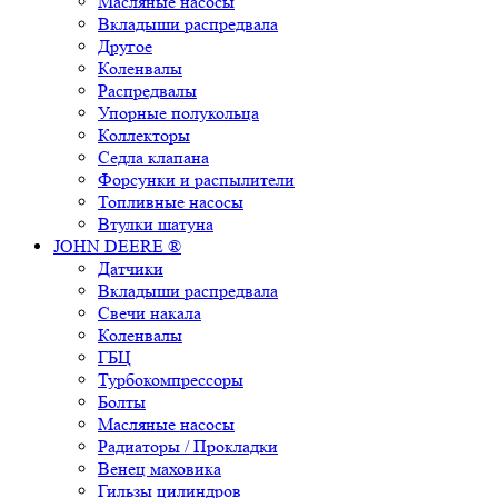
Масляные насосы
Вкладыши распредвала
Другое
Коленвалы
Распредвалы
Упорные полукольца
Коллекторы
Седла клапана
Форсунки и распылители
Топливные насосы
Втулки шатуна
JOHN DEERE ®
Датчики
Вкладыши распредвала
Свечи накала
Коленвалы
ГБЦ
Турбокомпрессоры
Болты
Масляные насосы
Радиаторы / Прокладки
Венец маховика
Гильзы цилиндров