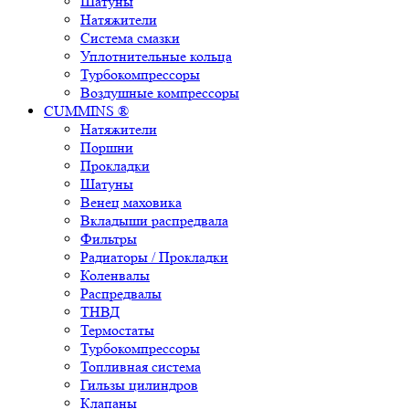
Шатуны
Натяжители
Система смазки
Уплотнительные кольца
Турбокомпрессоры
Воздушные компрессоры
CUMMINS ®
Натяжители
Поршни
Прокладки
Шатуны
Венец маховика
Вкладыши распредвала
Фильтры
Радиаторы / Прокладки
Коленвалы
Распредвалы
ТНВД
Термостаты
Турбокомпрессоры
Топливная система
Гильзы цилиндров
Клапаны