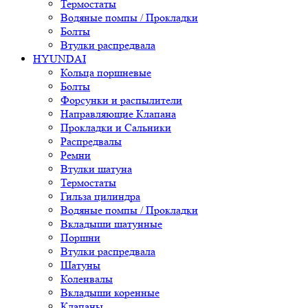
Термостаты
Водяные помпы / Прокладки
Болты
Втулки распредвала
HYUNDAI
Кольца поршневые
Болты
Форсунки и распылители
Направляющие Клапана
Прокладки и Сальники
Распредвалы
Ремни
Втулки шатуна
Термостаты
Гильза цилиндра
Водяные помпы / Прокладки
Вкладыши шатунные
Поршни
Втулки распредвала
Шатуны
Коленвалы
Вкладыши коренные
Клапаны