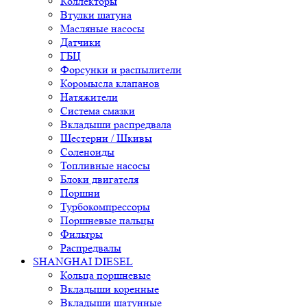
Коллекторы
Втулки шатуна
Масляные насосы
Датчики
ГБЦ
Форсунки и распылители
Коромысла клапанов
Натяжители
Система смазки
Вкладыши распредвала
Шестерни / Шкивы
Соленоиды
Топливные насосы
Блоки двигателя
Поршни
Турбокомпрессоры
Поршневые пальцы
Фильтры
Распредвалы
SHANGHAI DIESEL
Кольца поршневые
Вкладыши коренные
Вкладыши шатунные