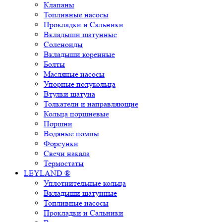
Клапаны
Топливные насосы
Прокладки и Сальники
Вкладыши шатунные
Соленоиды
Вкладыши коренные
Болты
Масляные насосы
Упорные полукольца
Втулки шатуна
Толкатели и направляющие
Кольца поршневые
Поршни
Водяные помпы
Форсунки
Свечи накала
Термостаты
LEYLAND ®
Уплотнительные кольца
Вкладыши шатунные
Топливные насосы
Прокладки и Сальники