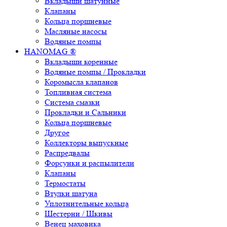
Вкладыши шатунные
Клапаны
Кольца поршневые
Масляные насосы
Водяные помпы
HANOMAG ®
Вкладыши коренные
Водяные помпы / Прокладки
Коромысла клапанов
Топливная система
Система смазки
Прокладки и Сальники
Кольца поршневые
Другое
Коллекторы выпускные
Распредвалы
Форсунки и распылители
Клапаны
Термостаты
Втулки шатуна
Уплотнительные кольца
Шестерни / Шкивы
Венец маховика