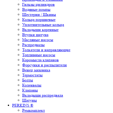
Гильзы цилиндров
Водяные помпы
Шестерни / Шкивы
Кольца поршневые
Уплотнительные кольца
Вкладыши коренные
Втулки шатуна
Масляные насосы
Распредвалы
Толкатели и направляющие
Топливные насосы
Коромысла клапанов
Форсунки и распылители
Венец маховика
Термостаты
Болты
Коленвалы
Клапаны
Вкладыши распредвала
Шатуны
PERKINS ®
Ремкомплект