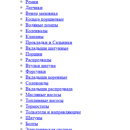
Ремни
Датчики
Венец маховика
Кольца поршневые
Водяные помпы
Коленвалы
Клапаны
Прокладки и Сальники
Вкладыши шатунные
Поршни
Распредвалы
Втулки шатуна
Форсунки
Вкладыши коренные
Соленоиды
Вкладыши распредвала
Масляные насосы
Топливные насосы
Термостаты
Толкатели и направляющие
Шатуны
Болты
Электрическая система