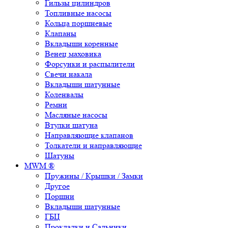
Гильзы цилиндров
Топливные насосы
Кольца поршневые
Клапаны
Вкладыши коренные
Венец маховика
Форсунки и распылители
Свечи накала
Вкладыши шатунные
Коленвалы
Ремни
Масляные насосы
Втулки шатуна
Направляющие клапанов
Толкатели и направляющие
Шатуны
MWM ®
Пружины / Крышки / Замки
Другое
Поршни
Вкладыши шатунные
ГБЦ
Прокладки и Сальники