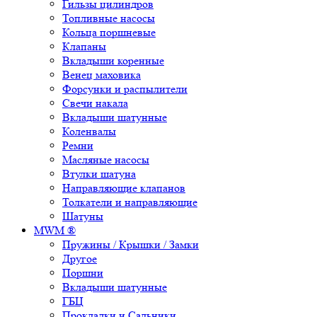
Гильзы цилиндров
Топливные насосы
Кольца поршневые
Клапаны
Вкладыши коренные
Венец маховика
Форсунки и распылители
Свечи накала
Вкладыши шатунные
Коленвалы
Ремни
Масляные насосы
Втулки шатуна
Направляющие клапанов
Толкатели и направляющие
Шатуны
MWM ®
Пружины / Крышки / Замки
Другое
Поршни
Вкладыши шатунные
ГБЦ
Прокладки и Сальники