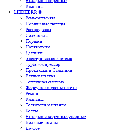
Вкладыши коренные
Клапаны
LIEBHERR ®
Ремкомплекты
Поршневые пальцы
Распредвалы
Соленоиды
Поршни
Натяжители
Датчики
Электрическая система
Турбокомпрессор
Прокладки и Сальники
Втулки шатуна
Топливная система
Форсунки и распылители
Ремни
Клапаны
Толкатели и штанги
Болты
Вкладыши коренные/упорные
Водяные помпы
Другое