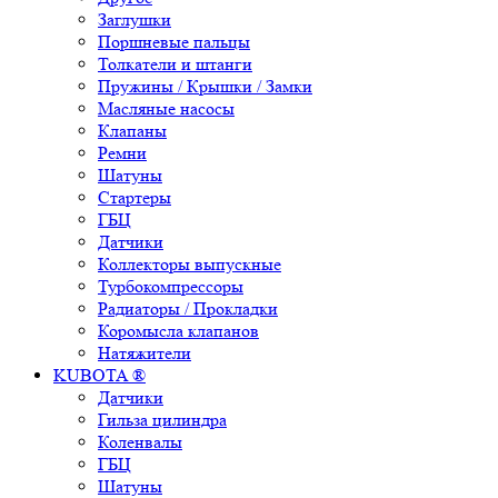
Заглушки
Поршневые пальцы
Толкатели и штанги
Пружины / Крышки / Замки
Масляные насосы
Клапаны
Ремни
Шатуны
Стартеры
ГБЦ
Датчики
Коллекторы выпускные
Турбокомпрессоры
Радиаторы / Прокладки
Коромысла клапанов
Натяжители
KUBOTA ®
Датчики
Гильза цилиндра
Коленвалы
ГБЦ
Шатуны