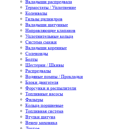
Вкладыши распредвала
Термостаты / Уплотнение
Коленвалы
Гильзы цилиндров
Вкладыши шатунные
Направляющие клапанов
Уплотнительные кольца
Система смазки
Вкладыши коренные
Соленоиды
Болты
Шестерни / Шкивы
Распредвалы
Водяные помпы / Прокладки
Блоки двигателя
Форсунки и распылители
Топливные насосы
Фильтры
Кольца поршневые
Топливная система
Втулки шатуна
Венец маховика
Другое