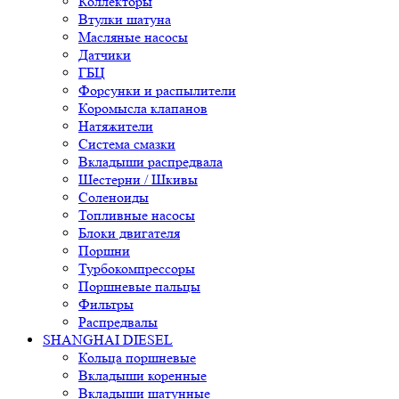
Коллекторы
Втулки шатуна
Масляные насосы
Датчики
ГБЦ
Форсунки и распылители
Коромысла клапанов
Натяжители
Система смазки
Вкладыши распредвала
Шестерни / Шкивы
Соленоиды
Топливные насосы
Блоки двигателя
Поршни
Турбокомпрессоры
Поршневые пальцы
Фильтры
Распредвалы
SHANGHAI DIESEL
Кольца поршневые
Вкладыши коренные
Вкладыши шатунные