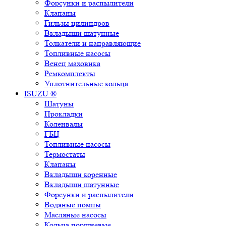
Форсунки и распылители
Клапаны
Гильзы цилиндров
Вкладыши шатунные
Толкатели и направляющие
Топливные насосы
Венец маховика
Ремкомплекты
Уплотнительные кольца
ISUZU ®
Шатуны
Прокладки
Коленвалы
ГБЦ
Топливные насосы
Термостаты
Клапаны
Вкладыши коренные
Вкладыши шатунные
Форсунки и распылители
Водяные помпы
Масляные насосы
Кольца поршневые