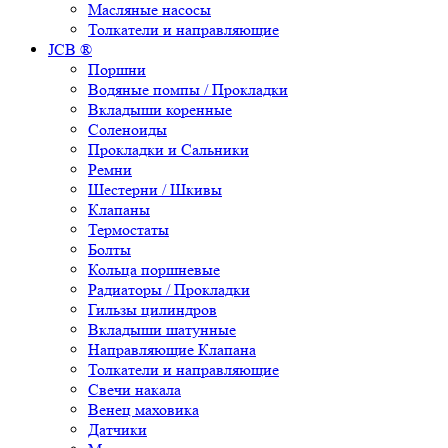
Масляные насосы
Толкатели и направляющие
JCB ®
Поршни
Водяные помпы / Прокладки
Вкладыши коренные
Соленоиды
Прокладки и Сальники
Ремни
Шестерни / Шкивы
Клапаны
Термостаты
Болты
Кольца поршневые
Радиаторы / Прокладки
Гильзы цилиндров
Вкладыши шатунные
Направляющие Клапана
Толкатели и направляющие
Свечи накала
Венец маховика
Датчики