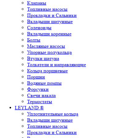
Клапаны
Топливные насосы
Прокладки и Сальники
Вкладыши шатунные
Соленоиды
Вкладыши коренные
Болты
Масляные насосы
Упорные полукольца
Втулки шатуна
Толкатели и направляющие
Кольца поршневые
Поршни
Водяные помпы
Форсунки
Свечи накала
Термостаты
LEYLAND ®
Уплотнительные кольца
Вкладыши шатунные
Топливные насосы
Прокладки и Сальники