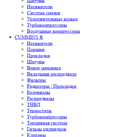
Шатуны
Натяжители
Система смазки
Уплотнительные кольца
Турбокомпрессоры
Воздушные компрессоры
CUMMINS ®
Натяжители
Поршни
Прокладки
Шатуны
Венец маховика
Вкладыши распредвала
Фильтры
Радиаторы / Прокладки
Коленвалы
Распредвалы
ТНВД
Термостаты
Турбокомпрессоры
Топливная система
Гильзы цилиндров
Клапаны