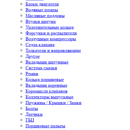
Блоки двигателя
Водяные помпы
Масляные поддоны
Втулки шатуна
Уплотнительные кольца
Форсунки и распылители
Воздушные компрессоры
Седла клапана
Толкатели и направляющие
Другое
Вкладыши шатунные
Система смазки
Ремни
Кольца поршневые
Вкладыши коренные
Коромысла клапанов
Коллекторы выпускные
Пружины / Крышки / Замки
Болты
Датчики
ГБЦ
Поршневые пальцы