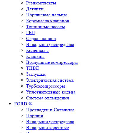
Ремкомплекты
Датчики
Поршневые пальцы
Коромысла клапанов
Топливные насосы
ГБЦ
Седла клапана
Вкладыши распредвала
Коленвалы
Клапаны
Воздушные компрессоры
ТНВД
Заглушки
Электрическая система
Турбокомпрессоры
Уплотнительные кольца
Система охлаждения
FORD ®
Прокладки и Сальники
Поршни
Вкладыши распредвала
Вкладыши коренные