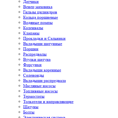
Датчики
Венец маховика
Гильзы цилиндров
Кольца поршневые
Водяные помпы
Коленвалы
Клапаны
Прокладки и Сальники
Вкладыши шатунные
Поршни
Распредвалы
Втулки шатуна
Форсунки
Вкладыши коренные
Соленоиды
Вкладыши распредвала
Масляные насосы
Топливные насосы
Термостаты
Толкатели и направляющие
Шатуны
Болты
Электрическая система