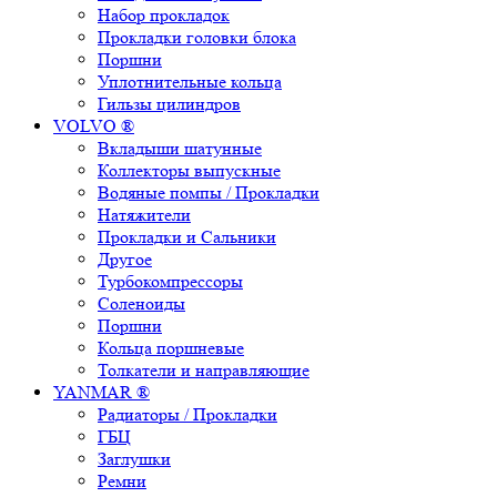
Набор прокладок
Прокладки головки блока
Поршни
Уплотнительные кольца
Гильзы цилиндров
VOLVO ®
Вкладыши шатунные
Коллекторы выпускные
Водяные помпы / Прокладки
Натяжители
Прокладки и Сальники
Другое
Турбокомпрессоры
Соленоиды
Поршни
Кольца поршневые
Толкатели и направляющие
YANMAR ®
Радиаторы / Прокладки
ГБЦ
Заглушки
Ремни