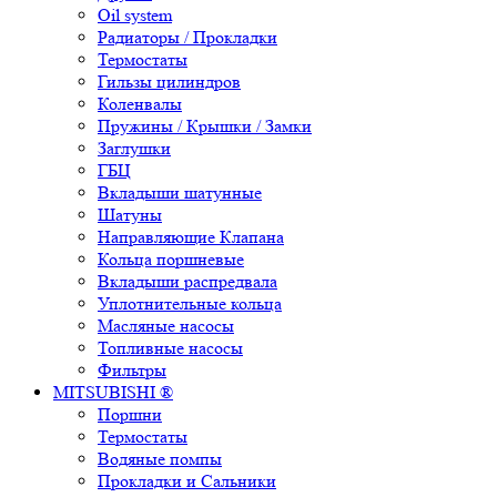
Oil system
Радиаторы / Прокладки
Термостаты
Гильзы цилиндров
Коленвалы
Пружины / Крышки / Замки
Заглушки
ГБЦ
Вкладыши шатунные
Шатуны
Направляющие Клапана
Кольца поршневые
Вкладыши распредвала
Уплотнительные кольца
Масляные насосы
Топливные насосы
Фильтры
MITSUBISHI ®
Поршни
Термостаты
Водяные помпы
Прокладки и Сальники