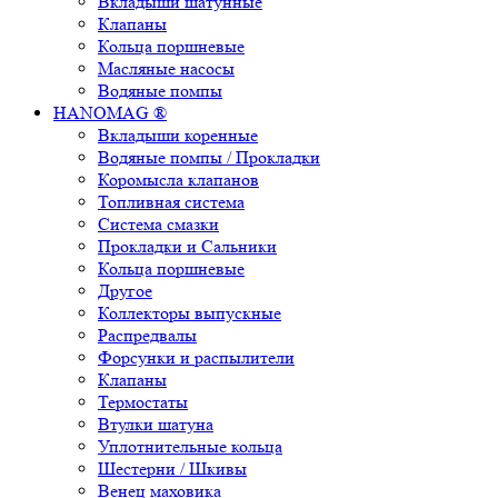
Вкладыши шатунные
Клапаны
Кольца поршневые
Масляные насосы
Водяные помпы
HANOMAG ®
Вкладыши коренные
Водяные помпы / Прокладки
Коромысла клапанов
Топливная система
Система смазки
Прокладки и Сальники
Кольца поршневые
Другое
Коллекторы выпускные
Распредвалы
Форсунки и распылители
Клапаны
Термостаты
Втулки шатуна
Уплотнительные кольца
Шестерни / Шкивы
Венец маховика