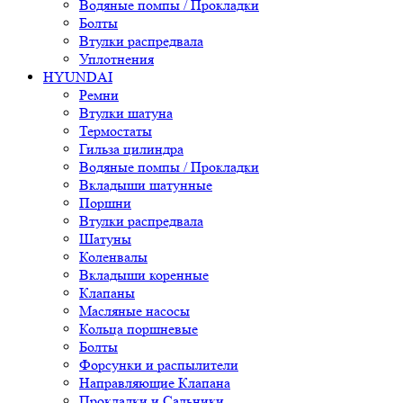
Водяные помпы / Прокладки
Болты
Втулки распредвала
Уплотнения
HYUNDAI
Ремни
Втулки шатуна
Термостаты
Гильза цилиндра
Водяные помпы / Прокладки
Вкладыши шатунные
Поршни
Втулки распредвала
Шатуны
Коленвалы
Вкладыши коренные
Клапаны
Масляные насосы
Кольца поршневые
Болты
Форсунки и распылители
Направляющие Клапана
Прокладки и Сальники