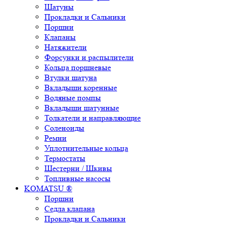
Шатуны
Прокладки и Сальники
Поршни
Клапаны
Натяжители
Форсунки и распылители
Кольца поршневые
Втулки шатуна
Вкладыши коренные
Водяные помпы
Вкладыши шатунные
Толкатели и направляющие
Соленоиды
Ремни
Уплотнительные кольца
Термостаты
Шестерни / Шкивы
Топливные насосы
KOMATSU ®
Поршни
Седла клапана
Прокладки и Сальники