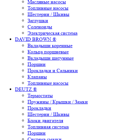
Масляные насосы
Топливные насосы
Шестерни / Шкивы
Заглушки
Соленоиды
Электрическая система
DAVID BROWN ®
Вкладыши коренные
Кольца поршневые
Вкладыши шатунные
Поршни
Прокладки и Сальники
Клапаны
Топливные насосы
DEUTZ ®
Термостаты
Пружины / Крышки / Замки
Прокладки
Шестерни / Шкивы
Блоки двигателя
Топливная система
Поршни
Система смазки