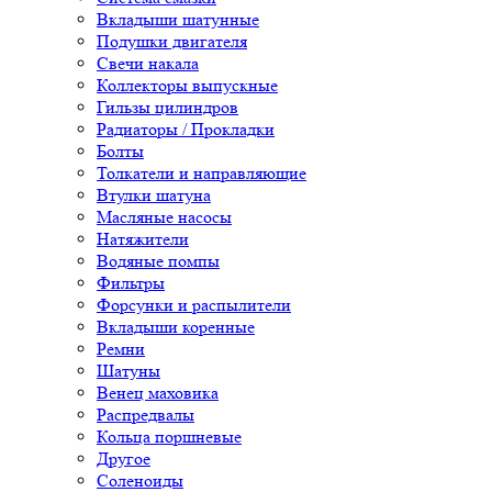
Вкладыши шатунные
Подушки двигателя
Свечи накала
Коллекторы выпускные
Гильзы цилиндров
Радиаторы / Прокладки
Болты
Толкатели и направляющие
Втулки шатуна
Масляные насосы
Натяжители
Водяные помпы
Фильтры
Форсунки и распылители
Вкладыши коренные
Ремни
Шатуны
Венец маховика
Распредвалы
Кольца поршневые
Другое
Соленоиды