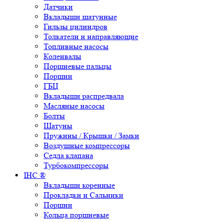
Датчики
Вкладыши шатунные
Гильзы цилиндров
Толкатели и направляющие
Топливные насосы
Коленвалы
Поршневые пальцы
Поршни
ГБЦ
Вкладыши распредвала
Масляные насосы
Болты
Шатуны
Пружины / Крышки / Замки
Воздушные компрессоры
Седла клапана
Турбокомпрессоры
IHC ®
Вкладыши коренные
Прокладки и Сальники
Поршни
Кольца поршневые