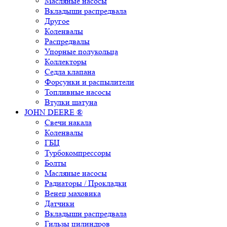
Масляные насосы
Вкладыши распредвала
Другое
Коленвалы
Распредвалы
Упорные полукольца
Коллекторы
Седла клапана
Форсунки и распылители
Топливные насосы
Втулки шатуна
JOHN DEERE ®
Свечи накала
Коленвалы
ГБЦ
Турбокомпрессоры
Болты
Масляные насосы
Радиаторы / Прокладки
Венец маховика
Датчики
Вкладыши распредвала
Гильзы цилиндров