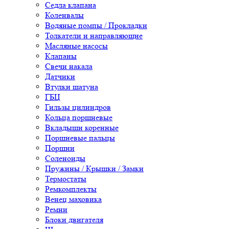
Седла клапана
Коленвалы
Водяные помпы / Прокладки
Толкатели и направляющие
Масляные насосы
Клапаны
Свечи накала
Датчики
Втулки шатуна
ГБЦ
Гильзы цилиндров
Кольца поршневые
Вкладыши коренные
Поршневые пальцы
Поршни
Соленоиды
Пружины / Крышки / Замки
Термостаты
Ремкомплекты
Венец маховика
Ремни
Блоки двигателя