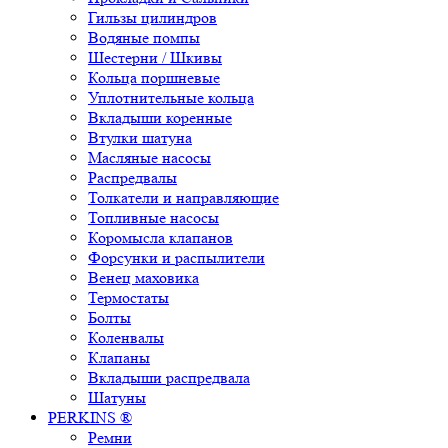
Гильзы цилиндров
Водяные помпы
Шестерни / Шкивы
Кольца поршневые
Уплотнительные кольца
Вкладыши коренные
Втулки шатуна
Масляные насосы
Распредвалы
Толкатели и направляющие
Топливные насосы
Коромысла клапанов
Форсунки и распылители
Венец маховика
Термостаты
Болты
Коленвалы
Клапаны
Вкладыши распредвала
Шатуны
PERKINS ®
Ремни