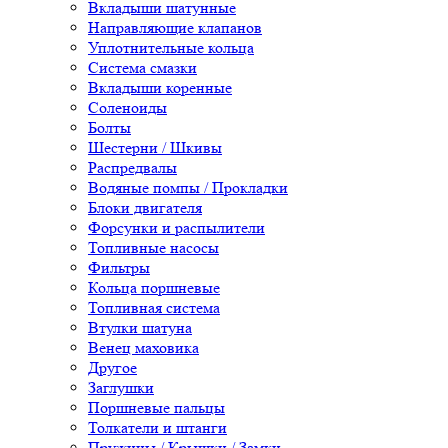
Вкладыши шатунные
Направляющие клапанов
Уплотнительные кольца
Система смазки
Вкладыши коренные
Соленоиды
Болты
Шестерни / Шкивы
Распредвалы
Водяные помпы / Прокладки
Блоки двигателя
Форсунки и распылители
Топливные насосы
Фильтры
Кольца поршневые
Топливная система
Втулки шатуна
Венец маховика
Другое
Заглушки
Поршневые пальцы
Толкатели и штанги
Пружины / Крышки / Замки