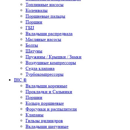
Топливные насосы
Коленвалы
Поршневые пальцы
Поршни
ГБЦ
Вкладыши распредвала
Масляные насосы
Болты
Шатуны
Пружины / Крышки / Замки
Воздушные компрессоры
Седла клапана
Турбокомпрессоры
IHC ®
Вкладыши коренные
Прокладки и Сальники
Поршни
Кольца поршневые
Форсунки и распылители
Клапаны
Гильзы цилиндров
Вкладыши шатунные