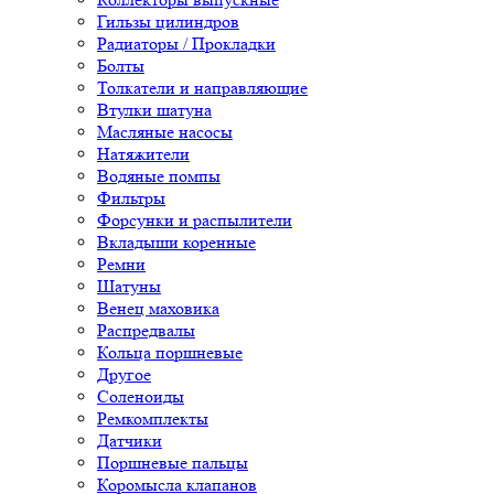
Гильзы цилиндров
Радиаторы / Прокладки
Болты
Толкатели и направляющие
Втулки шатуна
Масляные насосы
Натяжители
Водяные помпы
Фильтры
Форсунки и распылители
Вкладыши коренные
Ремни
Шатуны
Венец маховика
Распредвалы
Кольца поршневые
Другое
Соленоиды
Ремкомплекты
Датчики
Поршневые пальцы
Коромысла клапанов