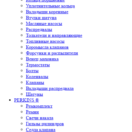
Уплотнительные кольца
Вкладыши коренные
Втулки шатуна
Масляные насосы
Распредвалы
Толкатели и направляющие
Топливные насосы
Коромысла клапанов
Форсунки и распылители
Венец маховика
Термостаты
Болты
Коленвалы
Клапаны
Вкладыши распредвала
Шатуны
PERKINS ®
Ремкомплект
Ремни
Свечи накала
Гильзы цилиндров
Седла клапана