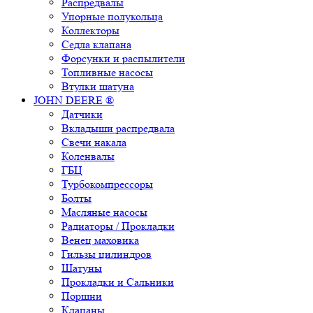
Распредвалы
Упорные полукольца
Коллекторы
Седла клапана
Форсунки и распылители
Топливные насосы
Втулки шатуна
JOHN DEERE ®
Датчики
Вкладыши распредвала
Свечи накала
Коленвалы
ГБЦ
Турбокомпрессоры
Болты
Масляные насосы
Радиаторы / Прокладки
Венец маховика
Гильзы цилиндров
Шатуны
Прокладки и Сальники
Поршни
Клапаны