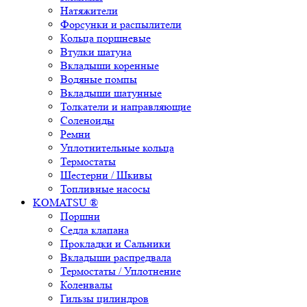
Натяжители
Форсунки и распылители
Кольца поршневые
Втулки шатуна
Вкладыши коренные
Водяные помпы
Вкладыши шатунные
Толкатели и направляющие
Соленоиды
Ремни
Уплотнительные кольца
Термостаты
Шестерни / Шкивы
Топливные насосы
KOMATSU ®
Поршни
Седла клапана
Прокладки и Сальники
Вкладыши распредвала
Термостаты / Уплотнение
Коленвалы
Гильзы цилиндров