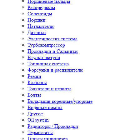
Поршневые пальцы
Распредвалы
Соленоиды
Поршни
Натяжители
Датчики
Электрическая система
Турбокомпрессор
Прокладки и Сальники
Втулки шатуна
Топливная система
Форсунки и распылители
Ремни
Клапаны
Толкатели и штанги
Болты
Вкладыши коренные/упорные
Водяные помпы
Другое
Oil system
Радиаторы / Прокладки
Термостаты
Гильзы цилиндров