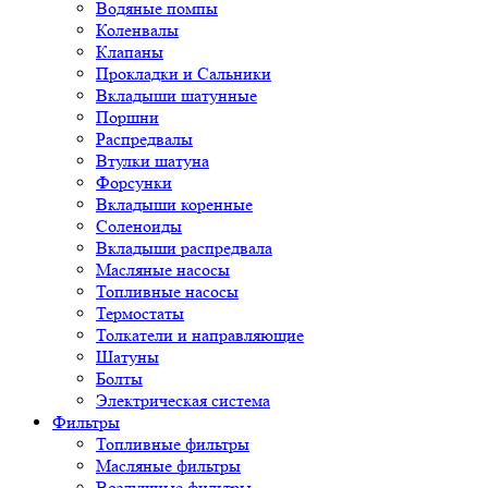
Водяные помпы
Коленвалы
Клапаны
Прокладки и Сальники
Вкладыши шатунные
Поршни
Распредвалы
Втулки шатуна
Форсунки
Вкладыши коренные
Соленоиды
Вкладыши распредвала
Масляные насосы
Топливные насосы
Термостаты
Толкатели и направляющие
Шатуны
Болты
Электрическая система
Фильтры
Топливные фильтры
Масляные фильтры
Воздушные фильтры