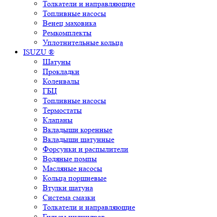
Толкатели и направляющие
Топливные насосы
Венец маховика
Ремкомплекты
Уплотнительные кольца
ISUZU ®
Шатуны
Прокладки
Коленвалы
ГБЦ
Топливные насосы
Термостаты
Клапаны
Вкладыши коренные
Вкладыши шатунные
Форсунки и распылители
Водяные помпы
Масляные насосы
Кольца поршневые
Втулки шатуна
Система смазки
Толкатели и направляющие
Гильзы цилиндров