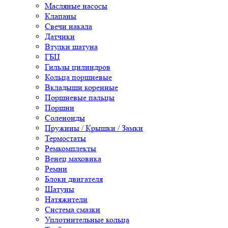
Масляные насосы
Клапаны
Свечи накала
Датчики
Втулки шатуна
ГБЦ
Гильзы цилиндров
Кольца поршневые
Вкладыши коренные
Поршневые пальцы
Поршни
Соленоиды
Пружины / Крышки / Замки
Термостаты
Ремкомплекты
Венец маховика
Ремни
Блоки двигателя
Шатуны
Натяжители
Система смазки
Уплотнительные кольца