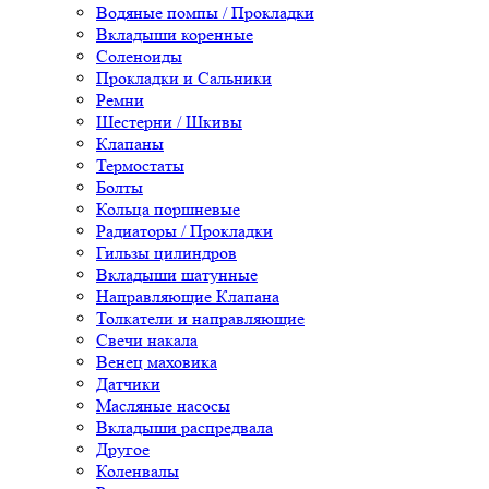
Водяные помпы / Прокладки
Вкладыши коренные
Соленоиды
Прокладки и Сальники
Ремни
Шестерни / Шкивы
Клапаны
Термостаты
Болты
Кольца поршневые
Радиаторы / Прокладки
Гильзы цилиндров
Вкладыши шатунные
Направляющие Клапана
Толкатели и направляющие
Свечи накала
Венец маховика
Датчики
Масляные насосы
Вкладыши распредвала
Другое
Коленвалы