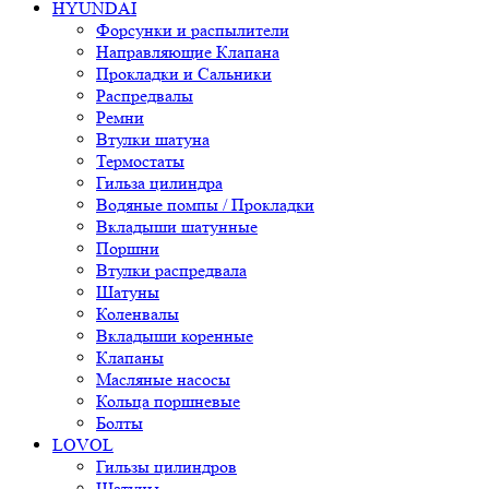
HYUNDAI
Форсунки и распылители
Направляющие Клапана
Прокладки и Сальники
Распредвалы
Ремни
Втулки шатуна
Термостаты
Гильза цилиндра
Водяные помпы / Прокладки
Вкладыши шатунные
Поршни
Втулки распредвала
Шатуны
Коленвалы
Вкладыши коренные
Клапаны
Масляные насосы
Кольца поршневые
Болты
LOVOL
Гильзы цилиндров
Шатуны