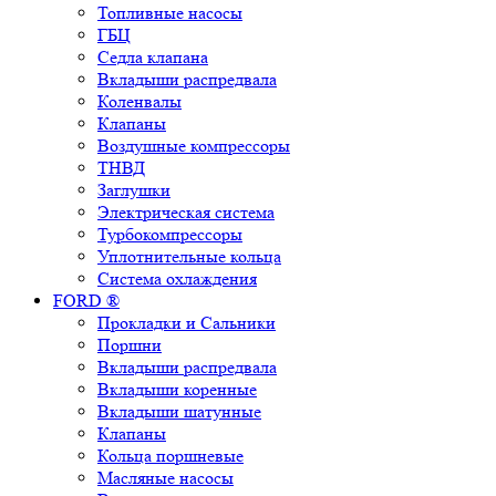
Топливные насосы
ГБЦ
Седла клапана
Вкладыши распредвала
Коленвалы
Клапаны
Воздушные компрессоры
ТНВД
Заглушки
Электрическая система
Турбокомпрессоры
Уплотнительные кольца
Система охлаждения
FORD ®
Прокладки и Сальники
Поршни
Вкладыши распредвала
Вкладыши коренные
Вкладыши шатунные
Клапаны
Кольца поршневые
Масляные насосы