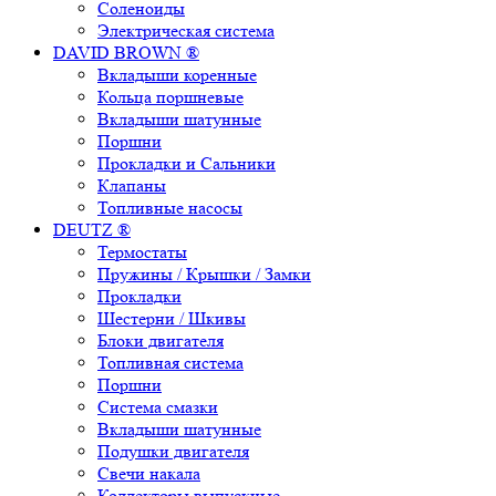
Соленоиды
Электрическая система
DAVID BROWN ®
Вкладыши коренные
Кольца поршневые
Вкладыши шатунные
Поршни
Прокладки и Сальники
Клапаны
Топливные насосы
DEUTZ ®
Термостаты
Пружины / Крышки / Замки
Прокладки
Шестерни / Шкивы
Блоки двигателя
Топливная система
Поршни
Система смазки
Вкладыши шатунные
Подушки двигателя
Свечи накала
Коллекторы выпускные