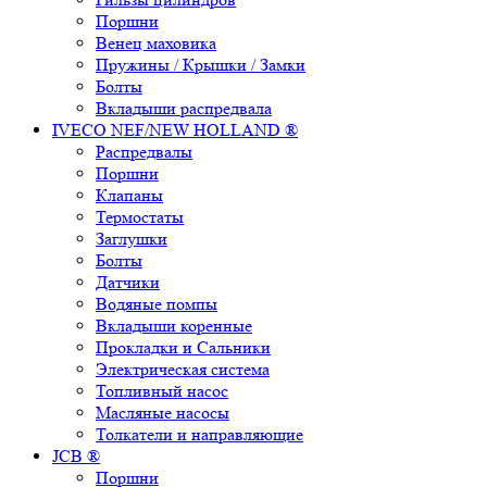
Поршни
Венец маховика
Пружины / Крышки / Замки
Болты
Вкладыши распредвала
IVECO NEF/NEW HOLLAND ®
Распредвалы
Поршни
Клапаны
Термостаты
Заглушки
Болты
Датчики
Водяные помпы
Вкладыши коренные
Прокладки и Сальники
Электрическая система
Топливный насос
Масляные насосы
Толкатели и направляющие
JCB ®
Поршни