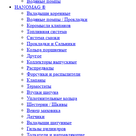
Водяные помпы
HANOMAG ®
Вкладыши коренные
Водяные помпы / Прокладки
Коромысла клапанов
Топливная система
Система смазки
Прокладки и Сальники
Кольца поршневые
Другое
Коллекторы выпускные
Распредвалы
Форсунки и распылители
Клапаны
Термостаты
Втулки шатуна
Уплотнительные кольца
Шестерни / Шкивы
Венец маховика
Датчики
Вкладыши шатунные
Гильзы цилиндров
Толкатели и направляющие