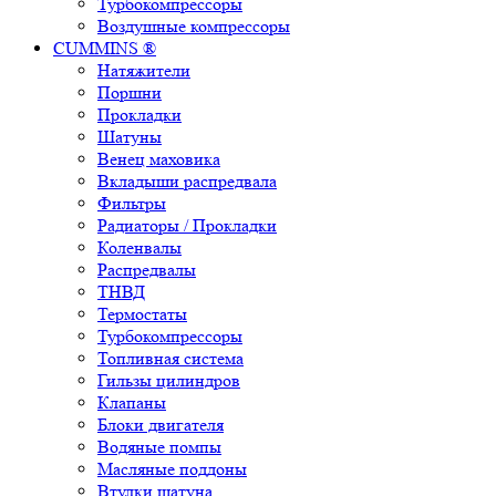
Турбокомпрессоры
Воздушные компрессоры
CUMMINS ®
Натяжители
Поршни
Прокладки
Шатуны
Венец маховика
Вкладыши распредвала
Фильтры
Радиаторы / Прокладки
Коленвалы
Распредвалы
ТНВД
Термостаты
Турбокомпрессоры
Топливная система
Гильзы цилиндров
Клапаны
Блоки двигателя
Водяные помпы
Масляные поддоны
Втулки шатуна