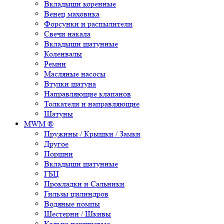
Вкладыши коренные
Венец маховика
Форсунки и распылители
Свечи накала
Вкладыши шатунные
Коленвалы
Ремни
Масляные насосы
Втулки шатуна
Направляющие клапанов
Толкатели и направляющие
Шатуны
MWM ®
Пружины / Крышки / Замки
Другое
Поршни
Вкладыши шатунные
ГБЦ
Прокладки и Сальники
Гильзы цилиндров
Водяные помпы
Шестерни / Шкивы
Кольца поршневые