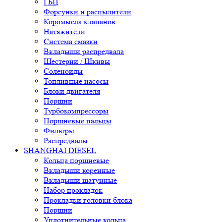
ГБЦ
Форсунки и распылители
Коромысла клапанов
Натяжители
Система смазки
Вкладыши распредвала
Шестерни / Шкивы
Соленоиды
Топливные насосы
Блоки двигателя
Поршни
Турбокомпрессоры
Поршневые пальцы
Фильтры
Распредвалы
SHANGHAI DIESEL
Кольца поршневые
Вкладыши коренные
Вкладыши шатунные
Набор прокладок
Прокладки головки блока
Поршни
Уплотнительные кольца