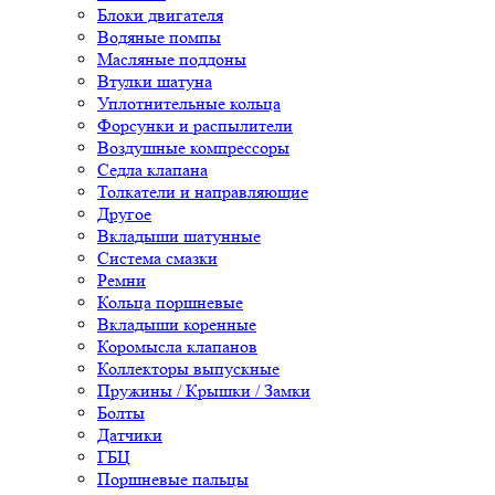
Блоки двигателя
Водяные помпы
Масляные поддоны
Втулки шатуна
Уплотнительные кольца
Форсунки и распылители
Воздушные компрессоры
Седла клапана
Толкатели и направляющие
Другое
Вкладыши шатунные
Система смазки
Ремни
Кольца поршневые
Вкладыши коренные
Коромысла клапанов
Коллекторы выпускные
Пружины / Крышки / Замки
Болты
Датчики
ГБЦ
Поршневые пальцы