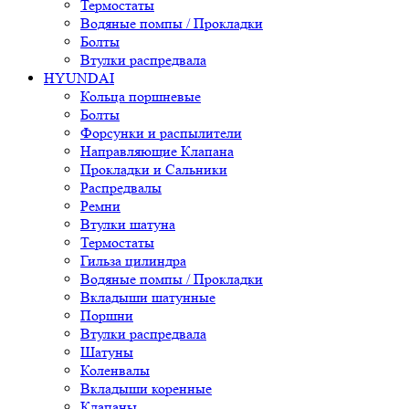
Термостаты
Водяные помпы / Прокладки
Болты
Втулки распредвала
HYUNDAI
Кольца поршневые
Болты
Форсунки и распылители
Направляющие Клапана
Прокладки и Сальники
Распредвалы
Ремни
Втулки шатуна
Термостаты
Гильза цилиндра
Водяные помпы / Прокладки
Вкладыши шатунные
Поршни
Втулки распредвала
Шатуны
Коленвалы
Вкладыши коренные
Клапаны