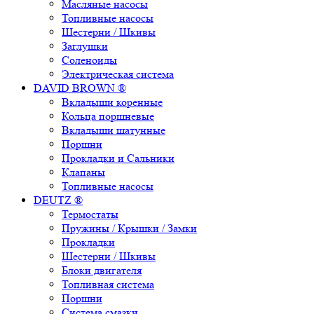
Масляные насосы
Топливные насосы
Шестерни / Шкивы
Заглушки
Соленоиды
Электрическая система
DAVID BROWN ®
Вкладыши коренные
Кольца поршневые
Вкладыши шатунные
Поршни
Прокладки и Сальники
Клапаны
Топливные насосы
DEUTZ ®
Термостаты
Пружины / Крышки / Замки
Прокладки
Шестерни / Шкивы
Блоки двигателя
Топливная система
Поршни
Система смазки