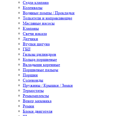
Седла клапана
Коленвалы
Водяные помпы / Прокладки
Толкатели и направляющие
Масляные насосы
Клапаны
Свечи накала
Датчики
Втулки шатуна
ГБЦ
Гильзы цилиндров
Кольца поршневые
Вкладыши коренные
Поршневые пальцы
Поршни
Соленоиды
Пружины / Крышки / Замки
Термостаты
Ремкомплекты
Венец маховика
Ремни
Блоки двигателя