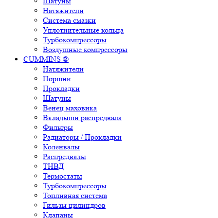
Шатуны
Натяжители
Система смазки
Уплотнительные кольца
Турбокомпрессоры
Воздушные компрессоры
CUMMINS ®
Натяжители
Поршни
Прокладки
Шатуны
Венец маховика
Вкладыши распредвала
Фильтры
Радиаторы / Прокладки
Коленвалы
Распредвалы
ТНВД
Термостаты
Турбокомпрессоры
Топливная система
Гильзы цилиндров
Клапаны