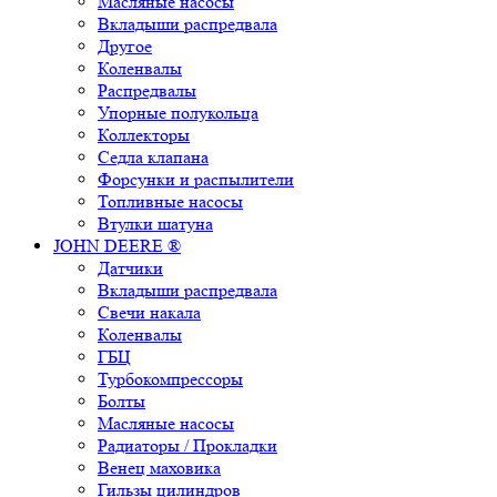
Масляные насосы
Вкладыши распредвала
Другое
Коленвалы
Распредвалы
Упорные полукольца
Коллекторы
Седла клапана
Форсунки и распылители
Топливные насосы
Втулки шатуна
JOHN DEERE ®
Датчики
Вкладыши распредвала
Свечи накала
Коленвалы
ГБЦ
Турбокомпрессоры
Болты
Масляные насосы
Радиаторы / Прокладки
Венец маховика
Гильзы цилиндров