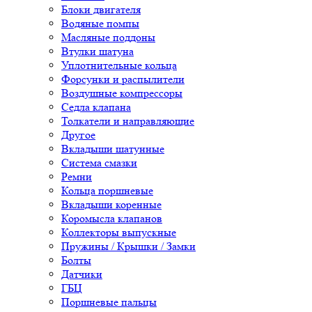
Блоки двигателя
Водяные помпы
Масляные поддоны
Втулки шатуна
Уплотнительные кольца
Форсунки и распылители
Воздушные компрессоры
Седла клапана
Толкатели и направляющие
Другое
Вкладыши шатунные
Система смазки
Ремни
Кольца поршневые
Вкладыши коренные
Коромысла клапанов
Коллекторы выпускные
Пружины / Крышки / Замки
Болты
Датчики
ГБЦ
Поршневые пальцы