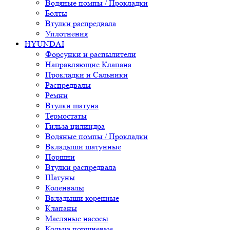
Водяные помпы / Прокладки
Болты
Втулки распредвала
Уплотнения
HYUNDAI
Форсунки и распылители
Направляющие Клапана
Прокладки и Сальники
Распредвалы
Ремни
Втулки шатуна
Термостаты
Гильза цилиндра
Водяные помпы / Прокладки
Вкладыши шатунные
Поршни
Втулки распредвала
Шатуны
Коленвалы
Вкладыши коренные
Клапаны
Масляные насосы
Кольца поршневые