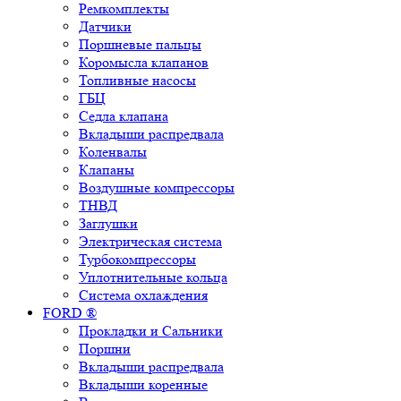
Ремкомплекты
Датчики
Поршневые пальцы
Коромысла клапанов
Топливные насосы
ГБЦ
Седла клапана
Вкладыши распредвала
Коленвалы
Клапаны
Воздушные компрессоры
ТНВД
Заглушки
Электрическая система
Турбокомпрессоры
Уплотнительные кольца
Система охлаждения
FORD ®
Прокладки и Сальники
Поршни
Вкладыши распредвала
Вкладыши коренные