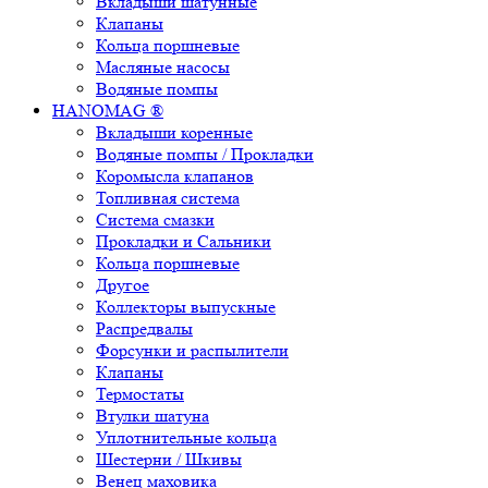
Вкладыши шатунные
Клапаны
Кольца поршневые
Масляные насосы
Водяные помпы
HANOMAG ®
Вкладыши коренные
Водяные помпы / Прокладки
Коромысла клапанов
Топливная система
Система смазки
Прокладки и Сальники
Кольца поршневые
Другое
Коллекторы выпускные
Распредвалы
Форсунки и распылители
Клапаны
Термостаты
Втулки шатуна
Уплотнительные кольца
Шестерни / Шкивы
Венец маховика