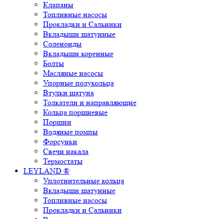
Клапаны
Топливные насосы
Прокладки и Сальники
Вкладыши шатунные
Соленоиды
Вкладыши коренные
Болты
Масляные насосы
Упорные полукольца
Втулки шатуна
Толкатели и направляющие
Кольца поршневые
Поршни
Водяные помпы
Форсунки
Свечи накала
Термостаты
LEYLAND ®
Уплотнительные кольца
Вкладыши шатунные
Топливные насосы
Прокладки и Сальники