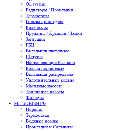
Oil system
Радиаторы / Прокладки
Термостаты
Гильзы цилиндров
Коленвалы
Пружины / Крышки / Замки
Заглушки
ГБЦ
Вкладыши шатунные
Шатуны
Направляющие Клапана
Кольца поршневые
Вкладыши распредвала
Уплотнительные кольца
Масляные насосы
Топливные насосы
Фильтры
MITSUBISHI ®
Поршни
Термостаты
Водяные помпы
Прокладки и Сальники