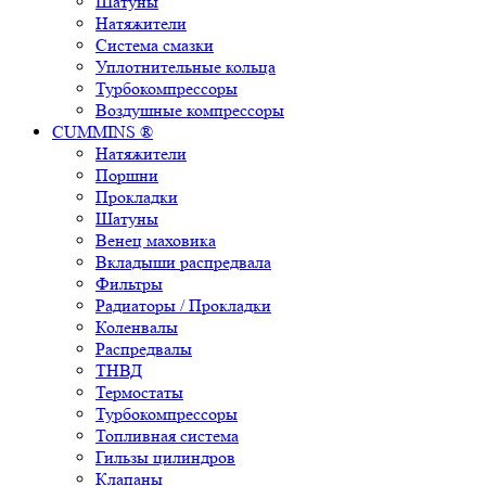
Шатуны
Натяжители
Система смазки
Уплотнительные кольца
Турбокомпрессоры
Воздушные компрессоры
CUMMINS ®
Натяжители
Поршни
Прокладки
Шатуны
Венец маховика
Вкладыши распредвала
Фильтры
Радиаторы / Прокладки
Коленвалы
Распредвалы
ТНВД
Термостаты
Турбокомпрессоры
Топливная система
Гильзы цилиндров
Клапаны