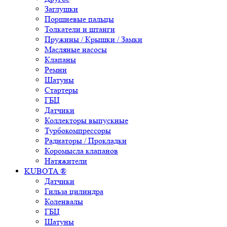
Заглушки
Поршневые пальцы
Толкатели и штанги
Пружины / Крышки / Замки
Масляные насосы
Клапаны
Ремни
Шатуны
Стартеры
ГБЦ
Датчики
Коллекторы выпускные
Турбокомпрессоры
Радиаторы / Прокладки
Коромысла клапанов
Натяжители
KUBOTA ®
Датчики
Гильза цилиндра
Коленвалы
ГБЦ
Шатуны