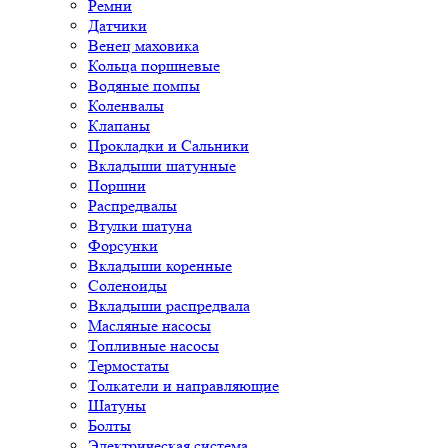
Ремни
Датчики
Венец маховика
Кольца поршневые
Водяные помпы
Коленвалы
Клапаны
Прокладки и Сальники
Вкладыши шатунные
Поршни
Распредвалы
Втулки шатуна
Форсунки
Вкладыши коренные
Соленоиды
Вкладыши распредвала
Масляные насосы
Топливные насосы
Термостаты
Толкатели и направляющие
Шатуны
Болты
Электрическая система