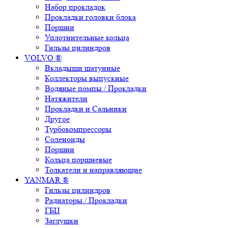
Набор прокладок
Прокладки головки блока
Поршни
Уплотнительные кольца
Гильзы цилиндров
VOLVO ®
Вкладыши шатунные
Коллекторы выпускные
Водяные помпы / Прокладки
Натяжители
Прокладки и Сальники
Другое
Турбокомпрессоры
Соленоиды
Поршни
Кольца поршневые
Толкатели и направляющие
YANMAR ®
Гильзы цилиндров
Радиаторы / Прокладки
ГБЦ
Заглушки