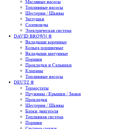
Масляные насосы
Топливные насосы
Шестерни / Шкивы
Заглушки
Соленоиды
Электрическая система
DAVID BROWN ®
Вкладыши коренные
Кольца поршневые
Вкладыши шатунные
Поршни
Прокладки и Сальники
Клапаны
Топливные насосы
DEUTZ ®
Термостаты
Пружины / Крышки / Замки
Прокладки
Шестерни / Шкивы
Блоки двигателя
Топливная система
Поршни
Система смазки