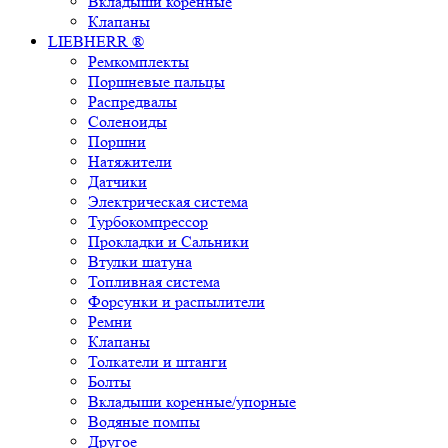
Вкладыши коренные
Клапаны
LIEBHERR ®
Ремкомплекты
Поршневые пальцы
Распредвалы
Соленоиды
Поршни
Натяжители
Датчики
Электрическая система
Турбокомпрессор
Прокладки и Сальники
Втулки шатуна
Топливная система
Форсунки и распылители
Ремни
Клапаны
Толкатели и штанги
Болты
Вкладыши коренные/упорные
Водяные помпы
Другое