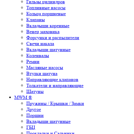
Гильзы цилиндров
Топливные насосы
Кольца поршневые
Клапаны
Вкладыши коренные
Венец маховика
Форсунки и распылители
Свечи накала
Вкладыши шатунные
Коленвалы
Ремни
Масляные насосы
Втулки шатуна
Направляющие клапанов
Толкатели и направляющие
Шатуны
MWM ®
Пружины / Крышки / Замки
Другое
Поршни
Вкладыши шатунные
ГБЦ
Прокладки и Сальники