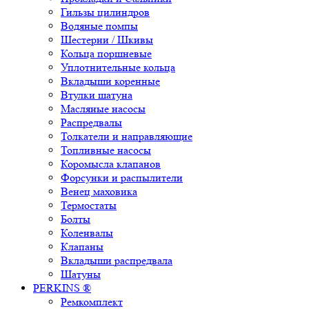
Гильзы цилиндров
Водяные помпы
Шестерни / Шкивы
Кольца поршневые
Уплотнительные кольца
Вкладыши коренные
Втулки шатуна
Масляные насосы
Распредвалы
Толкатели и направляющие
Топливные насосы
Коромысла клапанов
Форсунки и распылители
Венец маховика
Термостаты
Болты
Коленвалы
Клапаны
Вкладыши распредвала
Шатуны
PERKINS ®
Ремкомплект