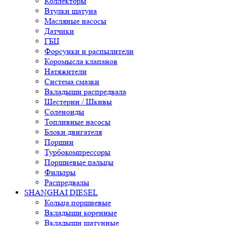
Коллекторы
Втулки шатуна
Масляные насосы
Датчики
ГБЦ
Форсунки и распылители
Коромысла клапанов
Натяжители
Система смазки
Вкладыши распредвала
Шестерни / Шкивы
Соленоиды
Топливные насосы
Блоки двигателя
Поршни
Турбокомпрессоры
Поршневые пальцы
Фильтры
Распредвалы
SHANGHAI DIESEL
Кольца поршневые
Вкладыши коренные
Вкладыши шатунные