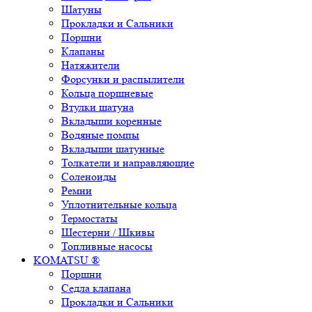
Шатуны
Прокладки и Сальники
Поршни
Клапаны
Натяжители
Форсунки и распылители
Кольца поршневые
Втулки шатуна
Вкладыши коренные
Водяные помпы
Вкладыши шатунные
Толкатели и направляющие
Соленоиды
Ремни
Уплотнительные кольца
Термостаты
Шестерни / Шкивы
Топливные насосы
KOMATSU ®
Поршни
Седла клапана
Прокладки и Сальники