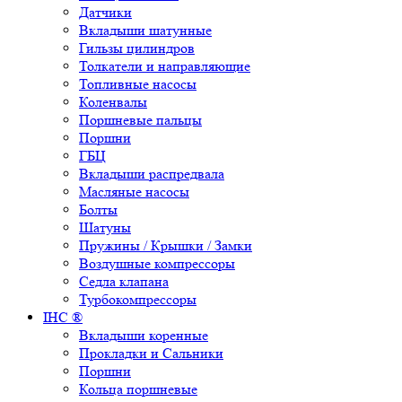
Датчики
Вкладыши шатунные
Гильзы цилиндров
Толкатели и направляющие
Топливные насосы
Коленвалы
Поршневые пальцы
Поршни
ГБЦ
Вкладыши распредвала
Масляные насосы
Болты
Шатуны
Пружины / Крышки / Замки
Воздушные компрессоры
Седла клапана
Турбокомпрессоры
IHC ®
Вкладыши коренные
Прокладки и Сальники
Поршни
Кольца поршневые