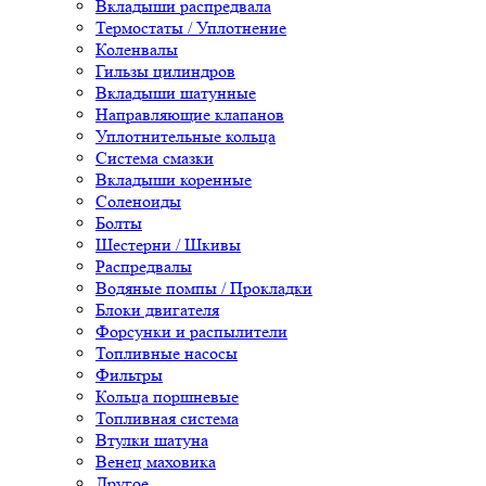
Вкладыши распредвала
Термостаты / Уплотнение
Коленвалы
Гильзы цилиндров
Вкладыши шатунные
Направляющие клапанов
Уплотнительные кольца
Система смазки
Вкладыши коренные
Соленоиды
Болты
Шестерни / Шкивы
Распредвалы
Водяные помпы / Прокладки
Блоки двигателя
Форсунки и распылители
Топливные насосы
Фильтры
Кольца поршневые
Топливная система
Втулки шатуна
Венец маховика
Другое