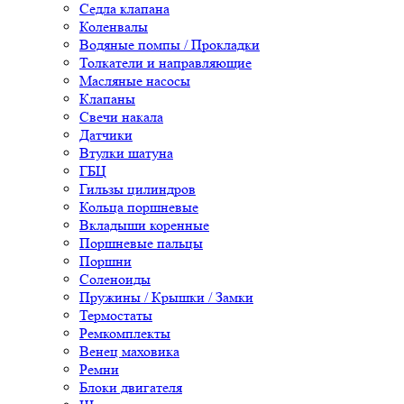
Седла клапана
Коленвалы
Водяные помпы / Прокладки
Толкатели и направляющие
Масляные насосы
Клапаны
Свечи накала
Датчики
Втулки шатуна
ГБЦ
Гильзы цилиндров
Кольца поршневые
Вкладыши коренные
Поршневые пальцы
Поршни
Соленоиды
Пружины / Крышки / Замки
Термостаты
Ремкомплекты
Венец маховика
Ремни
Блоки двигателя