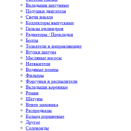
Вкладыши шатунные
Подушки двигателя
Свечи накала
Коллекторы выпускные
Гильзы цилиндров
Радиаторы / Прокладки
Болты
Толкатели и направляющие
Втулки шатуна
Масляные насосы
Натяжители
Водяные помпы
Фильтры
Форсунки и распылители
Вкладыши коренные
Ремни
Шатуны
Венец маховика
Распредвалы
Кольца поршневые
Другое
Соленоиды