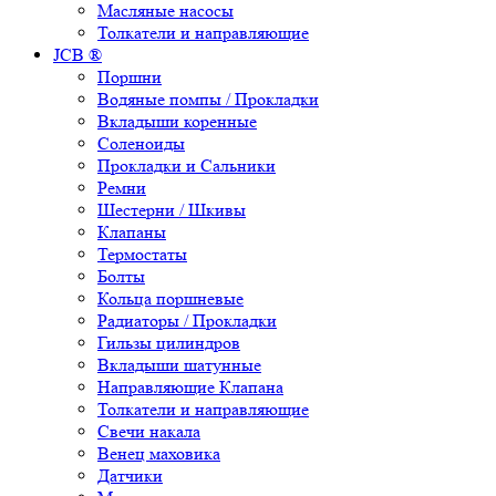
Масляные насосы
Толкатели и направляющие
JCB ®
Поршни
Водяные помпы / Прокладки
Вкладыши коренные
Соленоиды
Прокладки и Сальники
Ремни
Шестерни / Шкивы
Клапаны
Термостаты
Болты
Кольца поршневые
Радиаторы / Прокладки
Гильзы цилиндров
Вкладыши шатунные
Направляющие Клапана
Толкатели и направляющие
Свечи накала
Венец маховика
Датчики