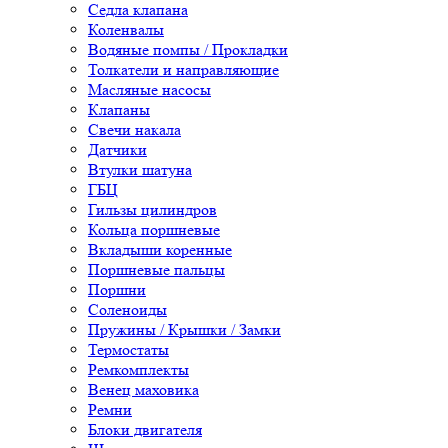
Седла клапана
Коленвалы
Водяные помпы / Прокладки
Толкатели и направляющие
Масляные насосы
Клапаны
Свечи накала
Датчики
Втулки шатуна
ГБЦ
Гильзы цилиндров
Кольца поршневые
Вкладыши коренные
Поршневые пальцы
Поршни
Соленоиды
Пружины / Крышки / Замки
Термостаты
Ремкомплекты
Венец маховика
Ремни
Блоки двигателя