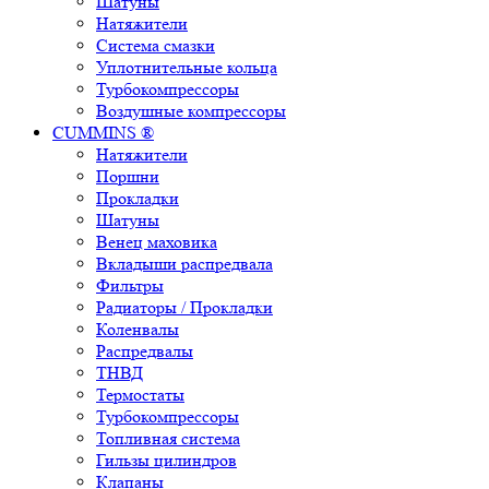
Шатуны
Натяжители
Система смазки
Уплотнительные кольца
Турбокомпрессоры
Воздушные компрессоры
CUMMINS ®
Натяжители
Поршни
Прокладки
Шатуны
Венец маховика
Вкладыши распредвала
Фильтры
Радиаторы / Прокладки
Коленвалы
Распредвалы
ТНВД
Термостаты
Турбокомпрессоры
Топливная система
Гильзы цилиндров
Клапаны