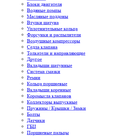
Блоки двигателя
Водяные помпы
Масляные поддоны
Втулки шатуна
Уплотнительные кольца
Форсунки и распылители
Воздушные компрессоры
Седла клапана
Толкатели и направляющие
Другое
Вкладыши шатунные
Система смазки
Ремни
Кольца поршневые
Вкладыши коренные
Коромысла клапанов
Коллекторы выпускные
Пружины / Крышки / Замки
Болты
Датчики
ГБЦ
Поршневые пальцы