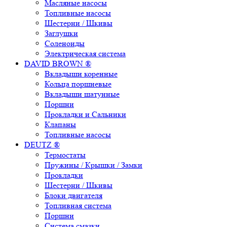
Масляные насосы
Топливные насосы
Шестерни / Шкивы
Заглушки
Соленоиды
Электрическая система
DAVID BROWN ®
Вкладыши коренные
Кольца поршневые
Вкладыши шатунные
Поршни
Прокладки и Сальники
Клапаны
Топливные насосы
DEUTZ ®
Термостаты
Пружины / Крышки / Замки
Прокладки
Шестерни / Шкивы
Блоки двигателя
Топливная система
Поршни
Система смазки