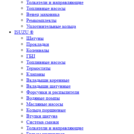
Толкатели и направляющие
Топливные насосы
Венец маховика
Ремкомплекты
Уплотнительные кольца
ISUZU ®
Шатуны
Прокладки
Коленвалы
ГБЦ
Топливные насосы
Термостаты
Клапаны
Вкладыши коренные
Вкладыши шатунные
Форсунки и распылители
Водяные помпы
Масляные насосы
Кольца поршневые
Втулки шатуна
Система смазки
Толкатели и направляющие
Гильзы цилиндров