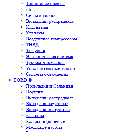
Топливные насосы
ГБЦ
Седла клапана
Вкладыши распредвала
Коленвалы
Клапаны
Воздушные компрессоры
ТНВД
Заглушки
Электрическая система
Турбокомпрессоры
Уплотнительные кольца
Система охлаждения
FORD ®
Прокладки и Сальники
Поршни
Вкладыши распредвала
Вкладыши коренные
Вкладыши шатунные
Клапаны
Кольца поршневые
Масляные насосы