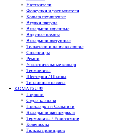
Натяжители
Форсунки и распылители
Кольца поршневые
Втулки шатуна
Вкладыши коренные
Водяные помпы
Вкладыши шатунные
Толкатели и направляющие
Соленоиды
Ремни
Уплотнительные кольца
Термостаты
Шестерни / Шкивы
Топливные насосы
KOMATSU ®
Поршни
Седла клапана
Прокладки и Сальники
Вкладыши распредвала
Термостаты / Уплотнение
Коленвалы
Гильзы цилиндров