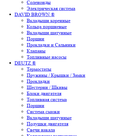
Соленоиды
Электрическая система
DAVID BROWN ®
Вкладыши коренные
Кольца поршневые
Вкладыши шатунные
Поршни
Прокладки и Сальники
Клапаны
Топливные насосы
DEUTZ ®
Термостаты
Пружины / Крышки / Замки
Прокладки
Шестерни / Шкивы
Блоки двигателя
Топливная система
Поршни
Система смазки
Вкладыши шатунные
Подушки двигателя
Свечи накала
Коллекторы выпускные