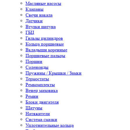
Масляные насосы
Клапаны
Свечи накала
Датчики
Втулки шатуна
ГБЦ
Гильзы цилиндров
Кольца поршневые
Вкладыши коренные
Поршневые пальцы
Поршни
Соленоиды
Пружины / Крышки / Замки
Термостаты
Ремкомплекты
Венец маховика
Ремни
Блоки двигателя
Шатуны
Натяжители
Система смазки
Уплотнительные кольца