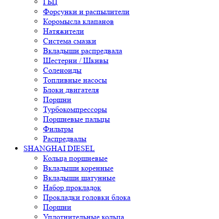
ГБЦ
Форсунки и распылители
Коромысла клапанов
Натяжители
Система смазки
Вкладыши распредвала
Шестерни / Шкивы
Соленоиды
Топливные насосы
Блоки двигателя
Поршни
Турбокомпрессоры
Поршневые пальцы
Фильтры
Распредвалы
SHANGHAI DIESEL
Кольца поршневые
Вкладыши коренные
Вкладыши шатунные
Набор прокладок
Прокладки головки блока
Поршни
Уплотнительные кольца