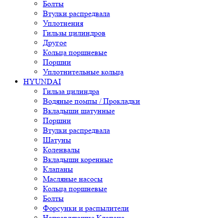
Болты
Втулки распредвала
Уплотнения
Гильзы цилиндров
Другое
Кольца поршневые
Поршни
Уплотнительные кольца
HYUNDAI
Гильза цилиндра
Водяные помпы / Прокладки
Вкладыши шатунные
Поршни
Втулки распредвала
Шатуны
Коленвалы
Вкладыши коренные
Клапаны
Масляные насосы
Кольца поршневые
Болты
Форсунки и распылители
Направляющие Клапана