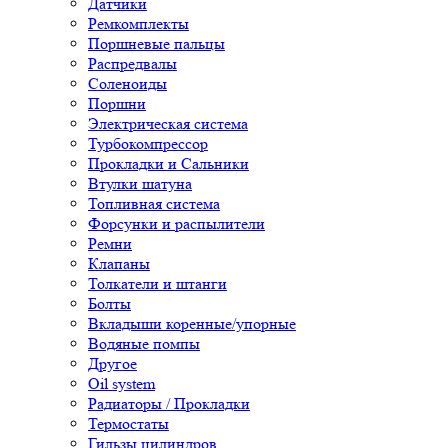
Датчики
Ремкомплекты
Поршневые пальцы
Распредвалы
Соленоиды
Поршни
Электрическая система
Турбокомпрессор
Прокладки и Сальники
Втулки шатуна
Топливная система
Форсунки и распылители
Ремни
Клапаны
Толкатели и штанги
Болты
Вкладыши коренные/упорные
Водяные помпы
Другое
Oil system
Радиаторы / Прокладки
Термостаты
Гильзы цилиндров