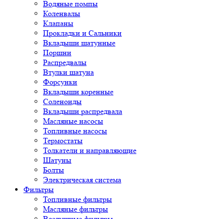
Водяные помпы
Коленвалы
Клапаны
Прокладки и Сальники
Вкладыши шатунные
Поршни
Распредвалы
Втулки шатуна
Форсунки
Вкладыши коренные
Соленоиды
Вкладыши распредвала
Масляные насосы
Топливные насосы
Термостаты
Толкатели и направляющие
Шатуны
Болты
Электрическая система
Фильтры
Топливные фильтры
Масляные фильтры
Воздушные фильтры