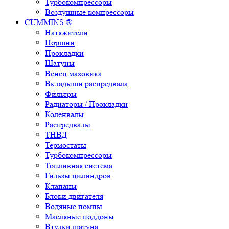
Турбокомпрессоры
Воздушные компрессоры
CUMMINS ®
Натяжители
Поршни
Прокладки
Шатуны
Венец маховика
Вкладыши распредвала
Фильтры
Радиаторы / Прокладки
Коленвалы
Распредвалы
ТНВД
Термостаты
Турбокомпрессоры
Топливная система
Гильзы цилиндров
Клапаны
Блоки двигателя
Водяные помпы
Масляные поддоны
Втулки шатуна