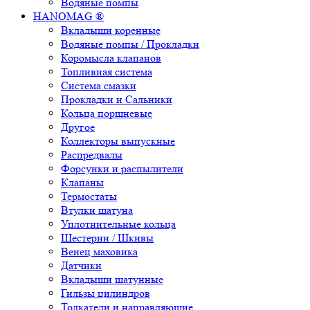
Водяные помпы
HANOMAG ®
Вкладыши коренные
Водяные помпы / Прокладки
Коромысла клапанов
Топливная система
Система смазки
Прокладки и Сальники
Кольца поршневые
Другое
Коллекторы выпускные
Распредвалы
Форсунки и распылители
Клапаны
Термостаты
Втулки шатуна
Уплотнительные кольца
Шестерни / Шкивы
Венец маховика
Датчики
Вкладыши шатунные
Гильзы цилиндров
Толкатели и направляющие