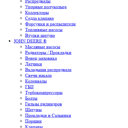
Распредвалы
Упорные полукольца
Коллекторы
Седла клапана
Форсунки и распылители
Топливные насосы
Втулки шатуна
JOHN DEERE ®
Масляные насосы
Радиаторы / Прокладки
Венец маховика
Датчики
Вкладыши распредвала
Свечи накала
Коленвалы
ГБЦ
Турбокомпрессоры
Болты
Гильзы цилиндров
Шатуны
Прокладки и Сальники
Поршни
Клапаны