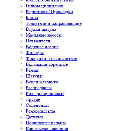
Гильзы цилиндров
Радиаторы / Прокладки
Болты
Толкатели и направляющие
Втулки шатуна
Масляные насосы
Натяжители
Водяные помпы
Фильтры
Форсунки и распылители
Вкладыши коренные
Ремни
Шатуны
Венец маховика
Распредвалы
Кольца поршневые
Другое
Соленоиды
Ремкомплекты
Датчики
Поршневые пальцы
Коромысла клапанов