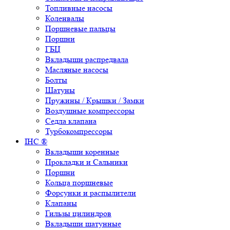
Топливные насосы
Коленвалы
Поршневые пальцы
Поршни
ГБЦ
Вкладыши распредвала
Масляные насосы
Болты
Шатуны
Пружины / Крышки / Замки
Воздушные компрессоры
Седла клапана
Турбокомпрессоры
IHC ®
Вкладыши коренные
Прокладки и Сальники
Поршни
Кольца поршневые
Форсунки и распылители
Клапаны
Гильзы цилиндров
Вкладыши шатунные