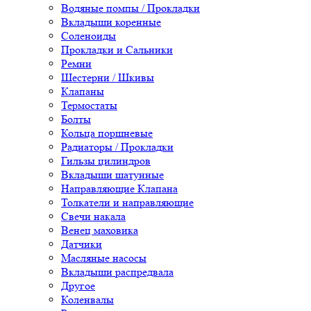
Водяные помпы / Прокладки
Вкладыши коренные
Соленоиды
Прокладки и Сальники
Ремни
Шестерни / Шкивы
Клапаны
Термостаты
Болты
Кольца поршневые
Радиаторы / Прокладки
Гильзы цилиндров
Вкладыши шатунные
Направляющие Клапана
Толкатели и направляющие
Свечи накала
Венец маховика
Датчики
Масляные насосы
Вкладыши распредвала
Другое
Коленвалы