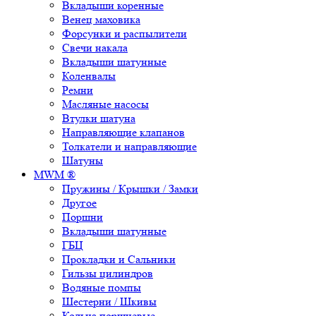
Вкладыши коренные
Венец маховика
Форсунки и распылители
Свечи накала
Вкладыши шатунные
Коленвалы
Ремни
Масляные насосы
Втулки шатуна
Направляющие клапанов
Толкатели и направляющие
Шатуны
MWM ®
Пружины / Крышки / Замки
Другое
Поршни
Вкладыши шатунные
ГБЦ
Прокладки и Сальники
Гильзы цилиндров
Водяные помпы
Шестерни / Шкивы
Кольца поршневые