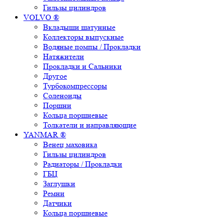
Гильзы цилиндров
VOLVO ®
Вкладыши шатунные
Коллекторы выпускные
Водяные помпы / Прокладки
Натяжители
Прокладки и Сальники
Другое
Турбокомпрессоры
Соленоиды
Поршни
Кольца поршневые
Толкатели и направляющие
YANMAR ®
Венец маховика
Гильзы цилиндров
Радиаторы / Прокладки
ГБЦ
Заглушки
Ремни
Датчики
Кольца поршневые