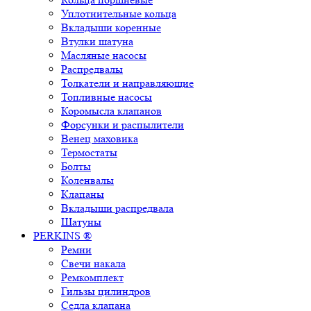
Уплотнительные кольца
Вкладыши коренные
Втулки шатуна
Масляные насосы
Распредвалы
Толкатели и направляющие
Топливные насосы
Коромысла клапанов
Форсунки и распылители
Венец маховика
Термостаты
Болты
Коленвалы
Клапаны
Вкладыши распредвала
Шатуны
PERKINS ®
Ремни
Свечи накала
Ремкомплект
Гильзы цилиндров
Седла клапана