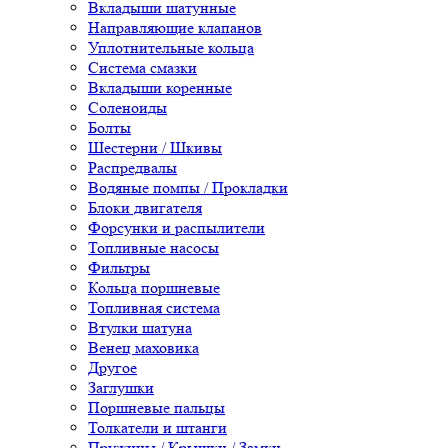
Вкладыши шатунные
Направляющие клапанов
Уплотнительные кольца
Система смазки
Вкладыши коренные
Соленоиды
Болты
Шестерни / Шкивы
Распредвалы
Водяные помпы / Прокладки
Блоки двигателя
Форсунки и распылители
Топливные насосы
Фильтры
Кольца поршневые
Топливная система
Втулки шатуна
Венец маховика
Другое
Заглушки
Поршневые пальцы
Толкатели и штанги
Пружины / Крышки / Замки