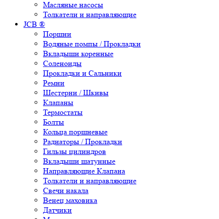
Масляные насосы
Толкатели и направляющие
JCB ®
Поршни
Водяные помпы / Прокладки
Вкладыши коренные
Соленоиды
Прокладки и Сальники
Ремни
Шестерни / Шкивы
Клапаны
Термостаты
Болты
Кольца поршневые
Радиаторы / Прокладки
Гильзы цилиндров
Вкладыши шатунные
Направляющие Клапана
Толкатели и направляющие
Свечи накала
Венец маховика
Датчики