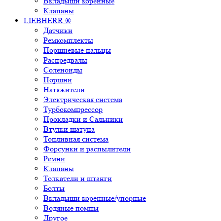
Вкладыши коренные
Клапаны
LIEBHERR ®
Датчики
Ремкомплекты
Поршневые пальцы
Распредвалы
Соленоиды
Поршни
Натяжители
Электрическая система
Турбокомпрессор
Прокладки и Сальники
Втулки шатуна
Топливная система
Форсунки и распылители
Ремни
Клапаны
Толкатели и штанги
Болты
Вкладыши коренные/упорные
Водяные помпы
Другое