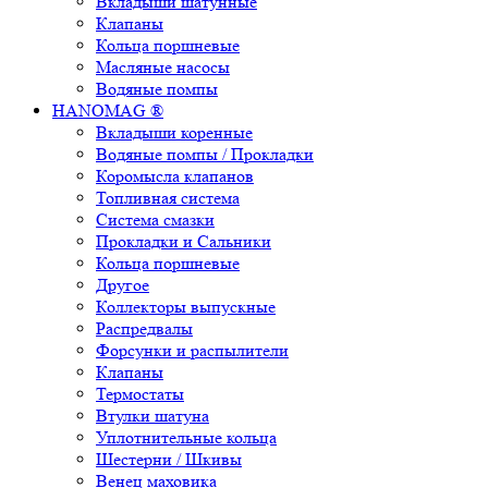
Вкладыши шатунные
Клапаны
Кольца поршневые
Масляные насосы
Водяные помпы
HANOMAG ®
Вкладыши коренные
Водяные помпы / Прокладки
Коромысла клапанов
Топливная система
Система смазки
Прокладки и Сальники
Кольца поршневые
Другое
Коллекторы выпускные
Распредвалы
Форсунки и распылители
Клапаны
Термостаты
Втулки шатуна
Уплотнительные кольца
Шестерни / Шкивы
Венец маховика