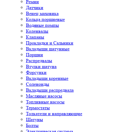
Ремни
Датчики
Венец маховика
Кольца поршневые
Водяные помпы
Коленвалы
Клапаны
Прокладки и Сальники
Вкладыши шатунные
Поршни
Распредвалы
Втулки шатуна
Форсунки
Вкладыши коренные
Соленоиды
Вкладыши распредвала
Масляные насосы
Топливные насосы
Термостаты
Толкатели и направляющие
Шатуны
Болты
Электрическая система