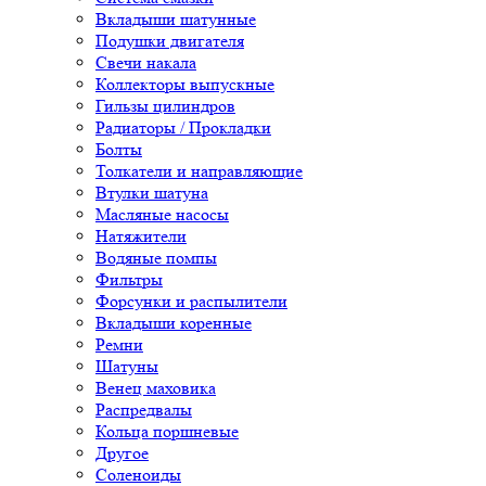
Вкладыши шатунные
Подушки двигателя
Свечи накала
Коллекторы выпускные
Гильзы цилиндров
Радиаторы / Прокладки
Болты
Толкатели и направляющие
Втулки шатуна
Масляные насосы
Натяжители
Водяные помпы
Фильтры
Форсунки и распылители
Вкладыши коренные
Ремни
Шатуны
Венец маховика
Распредвалы
Кольца поршневые
Другое
Соленоиды