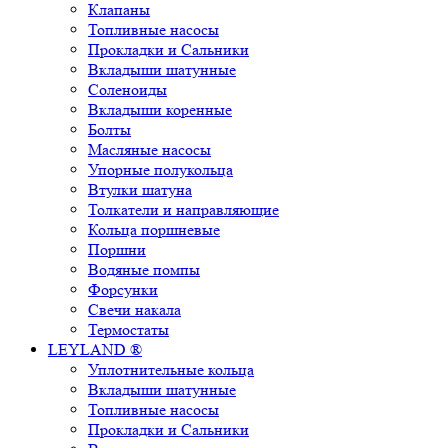
Клапаны
Топливные насосы
Прокладки и Сальники
Вкладыши шатунные
Соленоиды
Вкладыши коренные
Болты
Масляные насосы
Упорные полукольца
Втулки шатуна
Толкатели и направляющие
Кольца поршневые
Поршни
Водяные помпы
Форсунки
Свечи накала
Термостаты
LEYLAND ®
Уплотнительные кольца
Вкладыши шатунные
Топливные насосы
Прокладки и Сальники