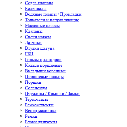
Седла клапана
Коленвалы
Водяные помпы / Прокладки
Толкатели и направляющие
Масляные насосы
Клапаны
Свечи накала
Датчики
Втулки шатуна
ГБЦ
Гильзы цилиндров
Кольца поршневые
Вкладыши коренные
Поршневые пальцы
Поршни
Соленоиды
Пружины / Крышки / Замки
Термостаты
Ремкомплекты
Венец маховика
Ремни
Блоки двигателя