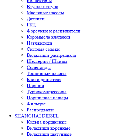
Коллекторы
Втулки шатуна
Масляные насосы
Датчики
ГБЦ
Форсунки и распылители
Коромысла клапанов
Натяжители
Система смазки
Вкладыши распредвала
Шестерни / Шкивы
Соленоиды
Топливные насосы
Блоки двигателя
Поршни
Турбокомпрессоры
Поршневые пальцы
Фильтры
Распредвалы
SHANGHAI DIESEL
Кольца поршневые
Вкладыши коренные
Вкладыши шатунные