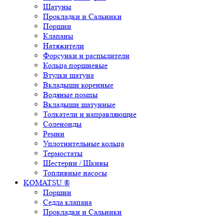
Шатуны
Прокладки и Сальники
Поршни
Клапаны
Натяжители
Форсунки и распылители
Кольца поршневые
Втулки шатуна
Вкладыши коренные
Водяные помпы
Вкладыши шатунные
Толкатели и направляющие
Соленоиды
Ремни
Уплотнительные кольца
Термостаты
Шестерни / Шкивы
Топливные насосы
KOMATSU ®
Поршни
Седла клапана
Прокладки и Сальники