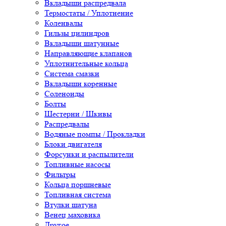
Вкладыши распредвала
Термостаты / Уплотнение
Коленвалы
Гильзы цилиндров
Вкладыши шатунные
Направляющие клапанов
Уплотнительные кольца
Система смазки
Вкладыши коренные
Соленоиды
Болты
Шестерни / Шкивы
Распредвалы
Водяные помпы / Прокладки
Блоки двигателя
Форсунки и распылители
Топливные насосы
Фильтры
Кольца поршневые
Топливная система
Втулки шатуна
Венец маховика
Другое