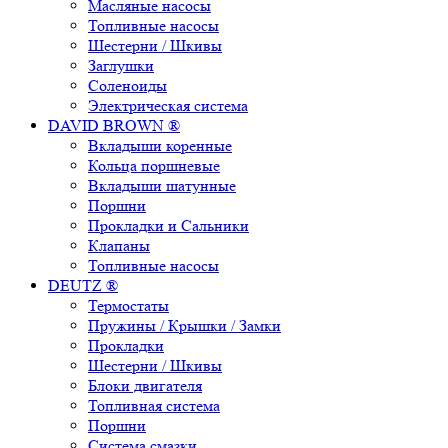
Масляные насосы
Топливные насосы
Шестерни / Шкивы
Заглушки
Соленоиды
Электрическая система
DAVID BROWN ®
Вкладыши коренные
Кольца поршневые
Вкладыши шатунные
Поршни
Прокладки и Сальники
Клапаны
Топливные насосы
DEUTZ ®
Термостаты
Пружины / Крышки / Замки
Прокладки
Шестерни / Шкивы
Блоки двигателя
Топливная система
Поршни
Система смазки