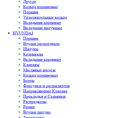
Другое
Кольца поршневые
Поршни
Уплотнительные кольца
Вкладыши коренные
Вкладыши шатунные
HYUNDAI
Поршни
Втулки распредвала
Шатуны
Коленвалы
Вкладыши коренные
Клапаны
Масляные насосы
Кольца поршневые
Болты
Форсунки и распылители
Направляющие Клапана
Прокладки и Сальники
Распредвалы
Ремни
Втулки шатуна
Термостаты