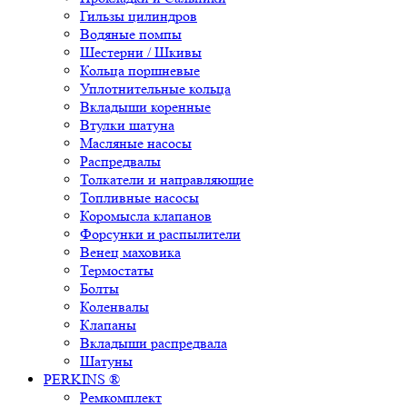
Гильзы цилиндров
Водяные помпы
Шестерни / Шкивы
Кольца поршневые
Уплотнительные кольца
Вкладыши коренные
Втулки шатуна
Масляные насосы
Распредвалы
Толкатели и направляющие
Топливные насосы
Коромысла клапанов
Форсунки и распылители
Венец маховика
Термостаты
Болты
Коленвалы
Клапаны
Вкладыши распредвала
Шатуны
PERKINS ®
Ремкомплект