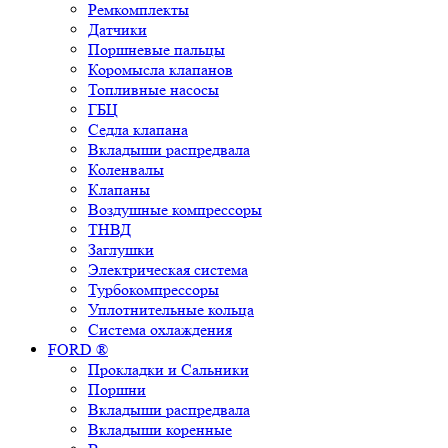
Ремкомплекты
Датчики
Поршневые пальцы
Коромысла клапанов
Топливные насосы
ГБЦ
Седла клапана
Вкладыши распредвала
Коленвалы
Клапаны
Воздушные компрессоры
ТНВД
Заглушки
Электрическая система
Турбокомпрессоры
Уплотнительные кольца
Система охлаждения
FORD ®
Прокладки и Сальники
Поршни
Вкладыши распредвала
Вкладыши коренные