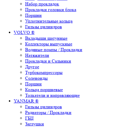
Набор прокладок
Прокладки головки блока
Поршни
Уплотнительные кольца
Гильзы цилиндров
VOLVO ®
Вкладыши шатунные
Коллекторы выпускные
Водяные помпы / Прокладки
Натяжители
Прокладки и Сальники
Другое
Турбокомпрессоры
Соленоиды
Поршни
Кольца поршневые
Толкатели и направляющие
YANMAR ®
Гильзы цилиндров
Радиаторы / Прокладки
ГБЦ
Заглушки