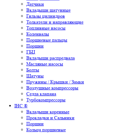
Датчики
Вкладыши шатунные
Гильзы цилиндров
Толкатели и направляющие
Топливные насосы
Коленвалы
Поршневые пальцы
Поршни
ГБЦ
Вкладыши распредвала
Масляные насосы
Болты
Шатуны
Пружины / Крышки / Замки
Воздушные компрессоры
Седла клапана
Турбокомпрессоры
IHC ®
Вкладыши коренные
Прокладки и Сальники
Поршни
Кольца поршневые