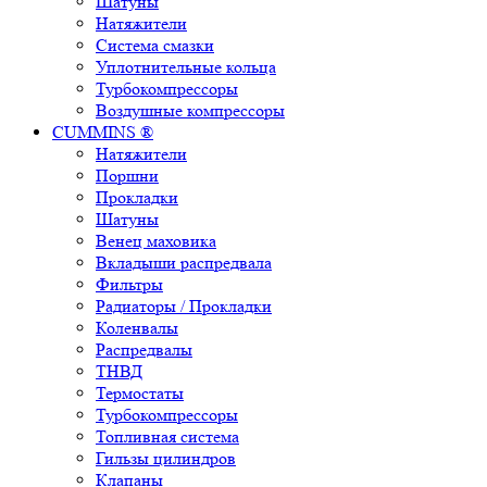
Шатуны
Натяжители
Система смазки
Уплотнительные кольца
Турбокомпрессоры
Воздушные компрессоры
CUMMINS ®
Натяжители
Поршни
Прокладки
Шатуны
Венец маховика
Вкладыши распредвала
Фильтры
Радиаторы / Прокладки
Коленвалы
Распредвалы
ТНВД
Термостаты
Турбокомпрессоры
Топливная система
Гильзы цилиндров
Клапаны