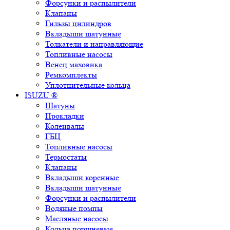
Форсунки и распылители
Клапаны
Гильзы цилиндров
Вкладыши шатунные
Толкатели и направляющие
Топливные насосы
Венец маховика
Ремкомплекты
Уплотнительные кольца
ISUZU ®
Шатуны
Прокладки
Коленвалы
ГБЦ
Топливные насосы
Термостаты
Клапаны
Вкладыши коренные
Вкладыши шатунные
Форсунки и распылители
Водяные помпы
Масляные насосы
Кольца поршневые