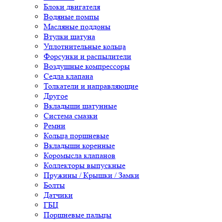
Блоки двигателя
Водяные помпы
Масляные поддоны
Втулки шатуна
Уплотнительные кольца
Форсунки и распылители
Воздушные компрессоры
Седла клапана
Толкатели и направляющие
Другое
Вкладыши шатунные
Система смазки
Ремни
Кольца поршневые
Вкладыши коренные
Коромысла клапанов
Коллекторы выпускные
Пружины / Крышки / Замки
Болты
Датчики
ГБЦ
Поршневые пальцы