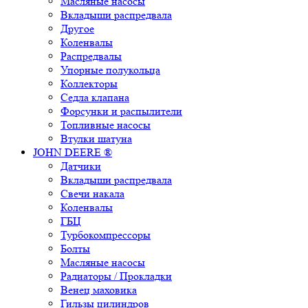
Масляные насосы
Вкладыши распредвала
Другое
Коленвалы
Распредвалы
Упорные полукольца
Коллекторы
Седла клапана
Форсунки и распылители
Топливные насосы
Втулки шатуна
JOHN DEERE ®
Датчики
Вкладыши распредвала
Свечи накала
Коленвалы
ГБЦ
Турбокомпрессоры
Болты
Масляные насосы
Радиаторы / Прокладки
Венец маховика
Гильзы цилиндров