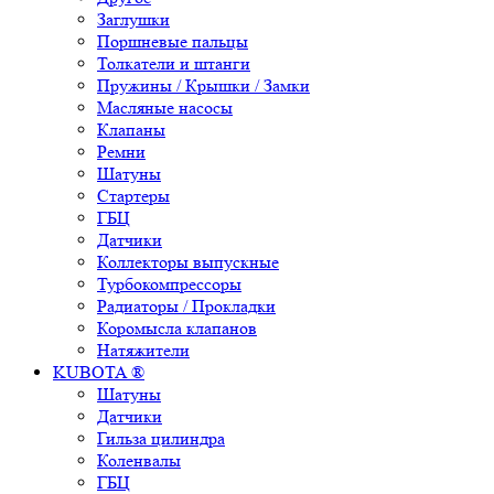
Заглушки
Поршневые пальцы
Толкатели и штанги
Пружины / Крышки / Замки
Масляные насосы
Клапаны
Ремни
Шатуны
Стартеры
ГБЦ
Датчики
Коллекторы выпускные
Турбокомпрессоры
Радиаторы / Прокладки
Коромысла клапанов
Натяжители
KUBOTA ®
Шатуны
Датчики
Гильза цилиндра
Коленвалы
ГБЦ