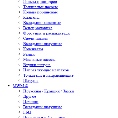
Гильзы цилиндров
Топливные насосы
Кольца поршневые
Клапаны
Вкладыши коренные
Венец маховика
Форсунки и распылители
Свечи накала
Вкладыши шатунные
Коленвалы
Ремни
Масляные насосы
Втулки шатуна
Направляющие клапанов
Толкатели и направляющие
Шатуны
MWM ®
Пружины / Крышки / Замки
Другое
Поршни
Вкладыши шатунные
ГБЦ
Прокладки и Сальники