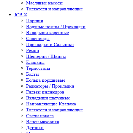
Масляные насосы
Толкатели и направляющие
JCB ®
Поршни
Водяные помпы / Прокладки
Вкладыши коренные
Соленоиды
Прокладки и Сальники
Ремни
Шестерни / Шкивы
Клапаны
Термостаты
Болты
Кольца поршневые
Радиаторы / Прокладки
Гильзы цилиндров
Вкладыши шатунные
Направляющие Клапана
Толкатели и направляющие
Свечи накала
Венец маховика
Датчики