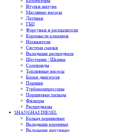
Коллекторы
Втулки шатуна
Масляные насосы
Датчики
ГБЦ
Форсунки и распылители
Коромысла клапанов
Натяжители
Система смазки
Вкладыши распредвала
Шестерни / Шкивы
Соленоиды
Топливные насосы
Блоки двигателя
Поршни
Турбокомпрессоры
Поршневые пальцы
Фильтры
Распредвалы
SHANGHAI DIESEL
Кольца поршневые
Вкладыши коренные
Вкладыши шатунные