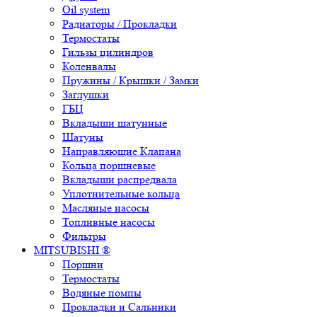
Oil system
Радиаторы / Прокладки
Термостаты
Гильзы цилиндров
Коленвалы
Пружины / Крышки / Замки
Заглушки
ГБЦ
Вкладыши шатунные
Шатуны
Направляющие Клапана
Кольца поршневые
Вкладыши распредвала
Уплотнительные кольца
Масляные насосы
Топливные насосы
Фильтры
MITSUBISHI ®
Поршни
Термостаты
Водяные помпы
Прокладки и Сальники