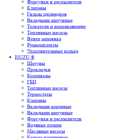
Форсунки и распылители
Клапаны
Гильзы цилиндров
Вкладыши шатунные
Толкатели и направляющие
Топливные насосы
Венец маховика
Ремкомплекты
Уплотнительные кольца
ISUZU ®
Шатуны
Прокладки
Коленвалы
ГБЦ
Топливные насосы
Термостаты
Клапаны
Вкладыши коренные
Вкладыши шатунные
Форсунки и распылители
Водяные помпы
Масляные насосы
Кольца поршневые