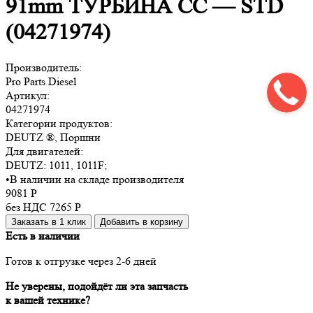
91mm ТУРБИНА CC — STD
(04271974)
Производитель:
Pro Parts Diesel
Артикул:
04271974
Категории продуктов:
DEUTZ ®, Поршни
Для двигателей:
DEUTZ:
1011, 1011F
;
•
В наличии на складе производителя
9081
Р
без НДС 7265
Р
Заказать в 1 клик
Добавить в корзину
Есть в наличии
Готов к отгрузке через 2-6 дней
Не уверены, подойдёт ли эта запчасть
к вашей технике?