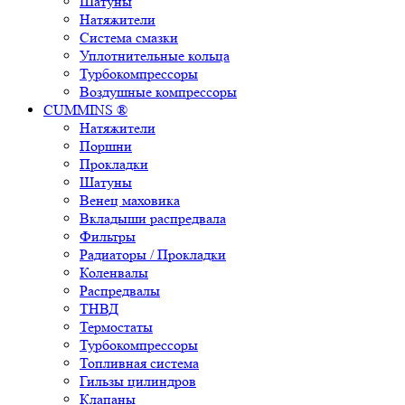
Шатуны
Натяжители
Система смазки
Уплотнительные кольца
Турбокомпрессоры
Воздушные компрессоры
CUMMINS ®
Натяжители
Поршни
Прокладки
Шатуны
Венец маховика
Вкладыши распредвала
Фильтры
Радиаторы / Прокладки
Коленвалы
Распредвалы
ТНВД
Термостаты
Турбокомпрессоры
Топливная система
Гильзы цилиндров
Клапаны