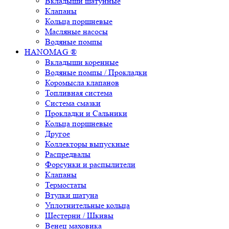
Вкладыши шатунные
Клапаны
Кольца поршневые
Масляные насосы
Водяные помпы
HANOMAG ®
Вкладыши коренные
Водяные помпы / Прокладки
Коромысла клапанов
Топливная система
Система смазки
Прокладки и Сальники
Кольца поршневые
Другое
Коллекторы выпускные
Распредвалы
Форсунки и распылители
Клапаны
Термостаты
Втулки шатуна
Уплотнительные кольца
Шестерни / Шкивы
Венец маховика