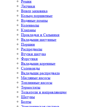
Ремни
Датчики
Венец маховика
Кольца поршневые
Водяные помпы
Коленвалы
Клапаны
Прокладки и Сальники
Вкладыши шатунные
Поршни
Распредвалы
Втулки шатуна
Форсунки
Вкладыши коренные
Соленоиды
Вкладыши распредвала
Масляные насосы
Топливные насосы
Термостаты
Толкатели и направляющие
Шатуны
Болты
Электрическая система