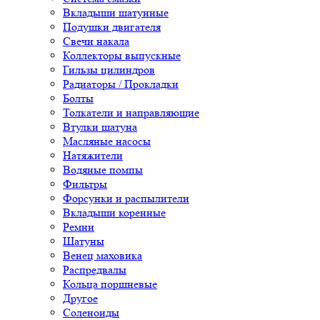
Вкладыши шатунные
Подушки двигателя
Свечи накала
Коллекторы выпускные
Гильзы цилиндров
Радиаторы / Прокладки
Болты
Толкатели и направляющие
Втулки шатуна
Масляные насосы
Натяжители
Водяные помпы
Фильтры
Форсунки и распылители
Вкладыши коренные
Ремни
Шатуны
Венец маховика
Распредвалы
Кольца поршневые
Другое
Соленоиды