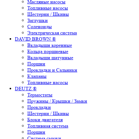
Масляные насосы
Топливные насосы
Шестерни / Шкивы
Заглушки
Соленоиды
Электрическая система
DAVID BROWN ®
Вкладыши коренные
Кольца поршневые
Вкладыши шатунные
Поршни
Прокладки и Сальники
Клапаны
Топливные насосы
DEUTZ ®
Термостаты
Пружины / Крышки / Замки
Прокладки
Шестерни / Шкивы
Блоки двигателя
Топливная система
Поршни
Система смазки