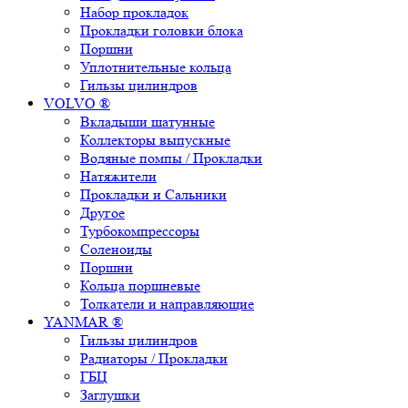
Набор прокладок
Прокладки головки блока
Поршни
Уплотнительные кольца
Гильзы цилиндров
VOLVO ®
Вкладыши шатунные
Коллекторы выпускные
Водяные помпы / Прокладки
Натяжители
Прокладки и Сальники
Другое
Турбокомпрессоры
Соленоиды
Поршни
Кольца поршневые
Толкатели и направляющие
YANMAR ®
Гильзы цилиндров
Радиаторы / Прокладки
ГБЦ
Заглушки