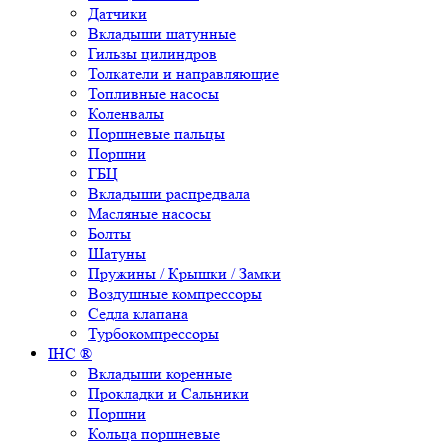
Датчики
Вкладыши шатунные
Гильзы цилиндров
Толкатели и направляющие
Топливные насосы
Коленвалы
Поршневые пальцы
Поршни
ГБЦ
Вкладыши распредвала
Масляные насосы
Болты
Шатуны
Пружины / Крышки / Замки
Воздушные компрессоры
Седла клапана
Турбокомпрессоры
IHC ®
Вкладыши коренные
Прокладки и Сальники
Поршни
Кольца поршневые