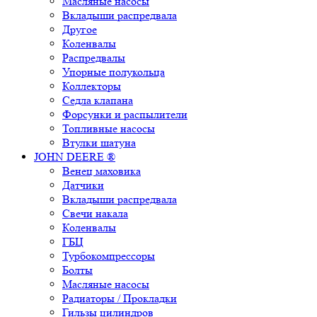
Масляные насосы
Вкладыши распредвала
Другое
Коленвалы
Распредвалы
Упорные полукольца
Коллекторы
Седла клапана
Форсунки и распылители
Топливные насосы
Втулки шатуна
JOHN DEERE ®
Венец маховика
Датчики
Вкладыши распредвала
Свечи накала
Коленвалы
ГБЦ
Турбокомпрессоры
Болты
Масляные насосы
Радиаторы / Прокладки
Гильзы цилиндров