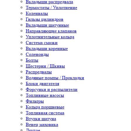
Вкладыши распредвала
Термостаты / Уплотнение
Коленвалы
Гильзы цилиндров
Вкладыши шатунные
Направляющие клапанов
Уплотнительные кольца
Система смазки
Вкладыши коренные
Соленоиды
Болты
Шестерни / Шкивы
Распредвалы
Водяные помпы / Прокладки
Блоки двигателя
Форсунки и распылители
Топливные насосы
Фильтры
Кольца поршневые
Топливная система
Втулки шатуна
Венец маховика
Другое