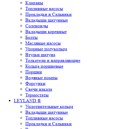
Клапаны
Топливные насосы
Прокладки и Сальники
Вкладыши шатунные
Соленоиды
Вкладыши коренные
Болты
Масляные насосы
Упорные полукольца
Втулки шатуна
Толкатели и направляющие
Кольца поршневые
Поршни
Водяные помпы
Форсунки
Свечи накала
Термостаты
LEYLAND ®
Уплотнительные кольца
Вкладыши шатунные
Топливные насосы
Прокладки и Сальники