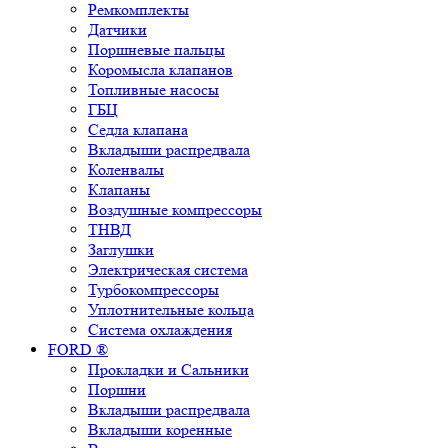
Ремкомплекты
Датчики
Поршневые пальцы
Коромысла клапанов
Топливные насосы
ГБЦ
Седла клапана
Вкладыши распредвала
Коленвалы
Клапаны
Воздушные компрессоры
ТНВД
Заглушки
Электрическая система
Турбокомпрессоры
Уплотнительные кольца
Система охлаждения
FORD ®
Прокладки и Сальники
Поршни
Вкладыши распредвала
Вкладыши коренные