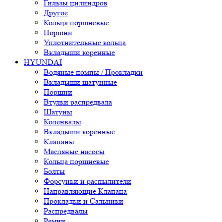
Гильзы цилиндров
Другое
Кольца поршневые
Поршни
Уплотнительные кольца
Вкладыши коренные
HYUNDAI
Водяные помпы / Прокладки
Вкладыши шатунные
Поршни
Втулки распредвала
Шатуны
Коленвалы
Вкладыши коренные
Клапаны
Масляные насосы
Кольца поршневые
Болты
Форсунки и распылители
Направляющие Клапана
Прокладки и Сальники
Распредвалы
Ремни