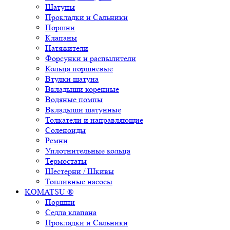
Шатуны
Прокладки и Сальники
Поршни
Клапаны
Натяжители
Форсунки и распылители
Кольца поршневые
Втулки шатуна
Вкладыши коренные
Водяные помпы
Вкладыши шатунные
Толкатели и направляющие
Соленоиды
Ремни
Уплотнительные кольца
Термостаты
Шестерни / Шкивы
Топливные насосы
KOMATSU ®
Поршни
Седла клапана
Прокладки и Сальники