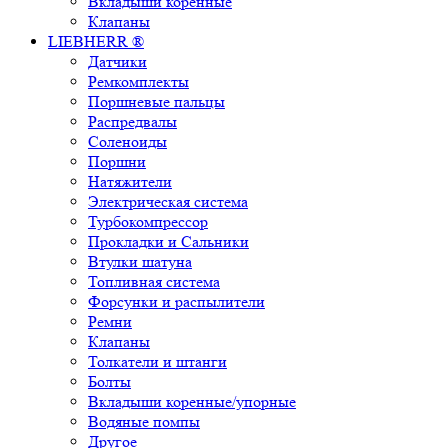
Вкладыши коренные
Клапаны
LIEBHERR ®
Датчики
Ремкомплекты
Поршневые пальцы
Распредвалы
Соленоиды
Поршни
Натяжители
Электрическая система
Турбокомпрессор
Прокладки и Сальники
Втулки шатуна
Топливная система
Форсунки и распылители
Ремни
Клапаны
Толкатели и штанги
Болты
Вкладыши коренные/упорные
Водяные помпы
Другое