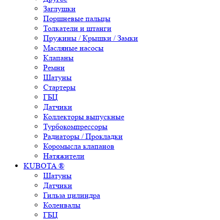
Заглушки
Поршневые пальцы
Толкатели и штанги
Пружины / Крышки / Замки
Масляные насосы
Клапаны
Ремни
Шатуны
Стартеры
ГБЦ
Датчики
Коллекторы выпускные
Турбокомпрессоры
Радиаторы / Прокладки
Коромысла клапанов
Натяжители
KUBOTA ®
Шатуны
Датчики
Гильза цилиндра
Коленвалы
ГБЦ