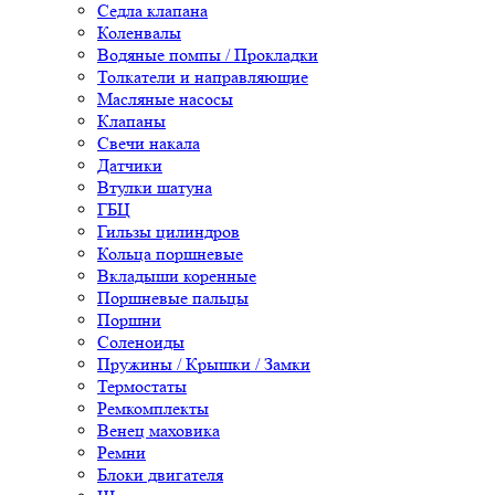
Седла клапана
Коленвалы
Водяные помпы / Прокладки
Толкатели и направляющие
Масляные насосы
Клапаны
Свечи накала
Датчики
Втулки шатуна
ГБЦ
Гильзы цилиндров
Кольца поршневые
Вкладыши коренные
Поршневые пальцы
Поршни
Соленоиды
Пружины / Крышки / Замки
Термостаты
Ремкомплекты
Венец маховика
Ремни
Блоки двигателя