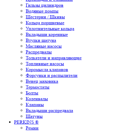
Гильзы цилиндров
Водяные помпы
Шестерни / Шкивы
Кольца поршневые
Уплотнительные кольца
Вкладыши коренные
Втулки шатуна
Масляные насосы
Распредвалы
Толкатели и направляющие
Топливные насосы
Коромысла клапанов
Форсунки и распылители
Венец маховика
Термостаты
Болты
Коленвалы
Клапаны
Вкладыши распредвала
Шатуны
PERKINS ®
Ремни