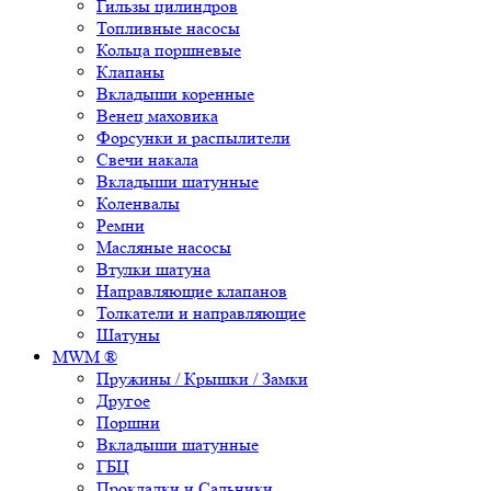
Гильзы цилиндров
Топливные насосы
Кольца поршневые
Клапаны
Вкладыши коренные
Венец маховика
Форсунки и распылители
Свечи накала
Вкладыши шатунные
Коленвалы
Ремни
Масляные насосы
Втулки шатуна
Направляющие клапанов
Толкатели и направляющие
Шатуны
MWM ®
Пружины / Крышки / Замки
Другое
Поршни
Вкладыши шатунные
ГБЦ
Прокладки и Сальники