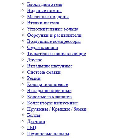
Блоки двигателя
Водяные помпы
Масляные поддоны
Втулки шатуна
Уплотнительные кольца
Форсунки и распылители
Воздушные компрессоры
Седла клапана
Толкатели и направляющие
Другое
Вкладыши шатунные
Система смазки
Ремни
Кольца поршневые
Вкладыши коренные
Коромысла клапанов
Коллекторы выпускные
Пружины / Крышки / Замки
Болты
Датчики
ГБЦ
Поршневые пальцы