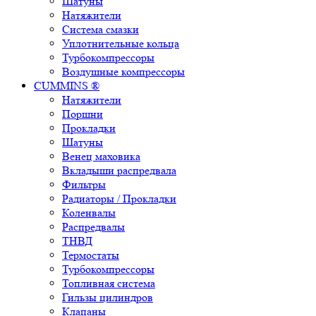
Шатуны
Натяжители
Система смазки
Уплотнительные кольца
Турбокомпрессоры
Воздушные компрессоры
CUMMINS ®
Натяжители
Поршни
Прокладки
Шатуны
Венец маховика
Вкладыши распредвала
Фильтры
Радиаторы / Прокладки
Коленвалы
Распредвалы
ТНВД
Термостаты
Турбокомпрессоры
Топливная система
Гильзы цилиндров
Клапаны