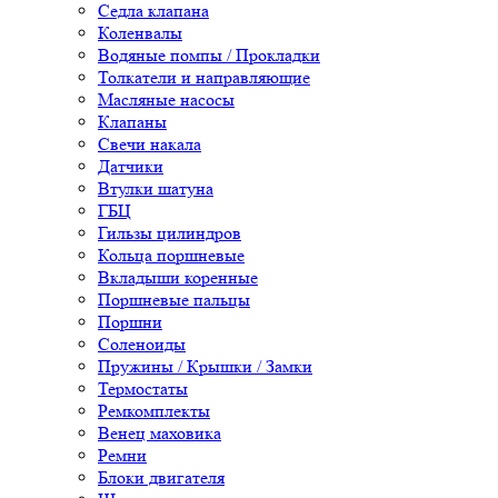
Седла клапана
Коленвалы
Водяные помпы / Прокладки
Толкатели и направляющие
Масляные насосы
Клапаны
Свечи накала
Датчики
Втулки шатуна
ГБЦ
Гильзы цилиндров
Кольца поршневые
Вкладыши коренные
Поршневые пальцы
Поршни
Соленоиды
Пружины / Крышки / Замки
Термостаты
Ремкомплекты
Венец маховика
Ремни
Блоки двигателя