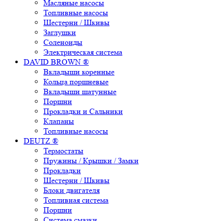
Масляные насосы
Топливные насосы
Шестерни / Шкивы
Заглушки
Соленоиды
Электрическая система
DAVID BROWN ®
Вкладыши коренные
Кольца поршневые
Вкладыши шатунные
Поршни
Прокладки и Сальники
Клапаны
Топливные насосы
DEUTZ ®
Термостаты
Пружины / Крышки / Замки
Прокладки
Шестерни / Шкивы
Блоки двигателя
Топливная система
Поршни
Система смазки