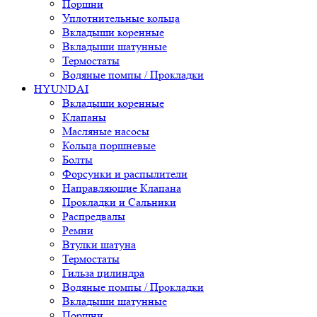
Поршни
Уплотнительные кольца
Вкладыши коренные
Вкладыши шатунные
Термостаты
Водяные помпы / Прокладки
HYUNDAI
Вкладыши коренные
Клапаны
Масляные насосы
Кольца поршневые
Болты
Форсунки и распылители
Направляющие Клапана
Прокладки и Сальники
Распредвалы
Ремни
Втулки шатуна
Термостаты
Гильза цилиндра
Водяные помпы / Прокладки
Вкладыши шатунные
Поршни