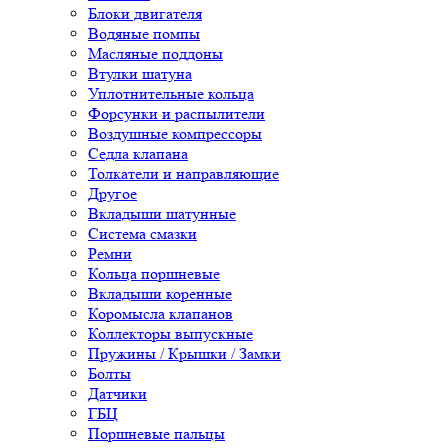
Блоки двигателя
Водяные помпы
Масляные поддоны
Втулки шатуна
Уплотнительные кольца
Форсунки и распылители
Воздушные компрессоры
Седла клапана
Толкатели и направляющие
Другое
Вкладыши шатунные
Система смазки
Ремни
Кольца поршневые
Вкладыши коренные
Коромысла клапанов
Коллекторы выпускные
Пружины / Крышки / Замки
Болты
Датчики
ГБЦ
Поршневые пальцы