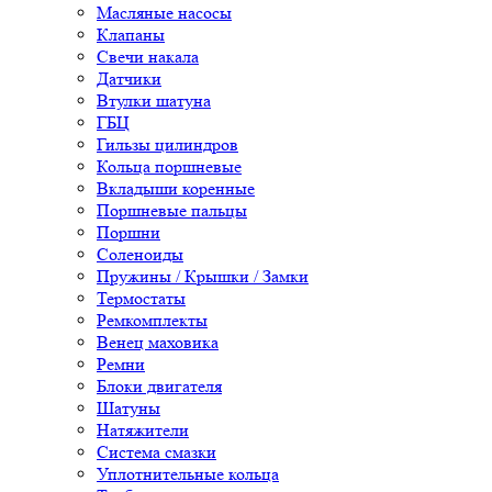
Масляные насосы
Клапаны
Свечи накала
Датчики
Втулки шатуна
ГБЦ
Гильзы цилиндров
Кольца поршневые
Вкладыши коренные
Поршневые пальцы
Поршни
Соленоиды
Пружины / Крышки / Замки
Термостаты
Ремкомплекты
Венец маховика
Ремни
Блоки двигателя
Шатуны
Натяжители
Система смазки
Уплотнительные кольца