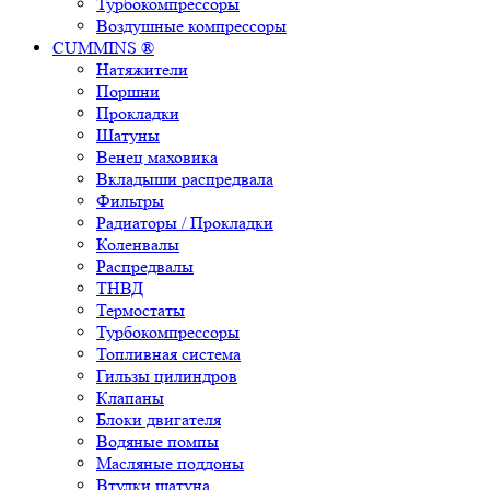
Турбокомпрессоры
Воздушные компрессоры
CUMMINS ®
Натяжители
Поршни
Прокладки
Шатуны
Венец маховика
Вкладыши распредвала
Фильтры
Радиаторы / Прокладки
Коленвалы
Распредвалы
ТНВД
Термостаты
Турбокомпрессоры
Топливная система
Гильзы цилиндров
Клапаны
Блоки двигателя
Водяные помпы
Масляные поддоны
Втулки шатуна