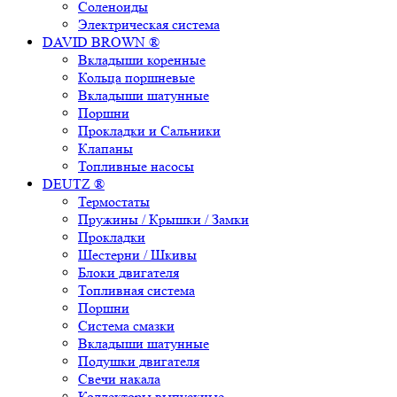
Соленоиды
Электрическая система
DAVID BROWN ®
Вкладыши коренные
Кольца поршневые
Вкладыши шатунные
Поршни
Прокладки и Сальники
Клапаны
Топливные насосы
DEUTZ ®
Термостаты
Пружины / Крышки / Замки
Прокладки
Шестерни / Шкивы
Блоки двигателя
Топливная система
Поршни
Система смазки
Вкладыши шатунные
Подушки двигателя
Свечи накала
Коллекторы выпускные