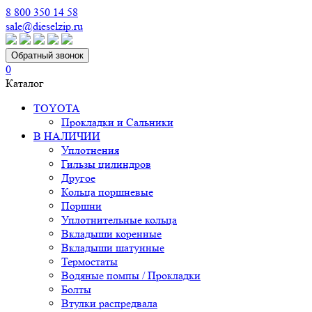
8 800 350 14 58
sale@dieselzip.ru
Обратный звонок
0
Каталог
TOYOTA
Прокладки и Сальники
В НАЛИЧИИ
Уплотнения
Гильзы цилиндров
Другое
Кольца поршневые
Поршни
Уплотнительные кольца
Вкладыши коренные
Вкладыши шатунные
Термостаты
Водяные помпы / Прокладки
Болты
Втулки распредвала