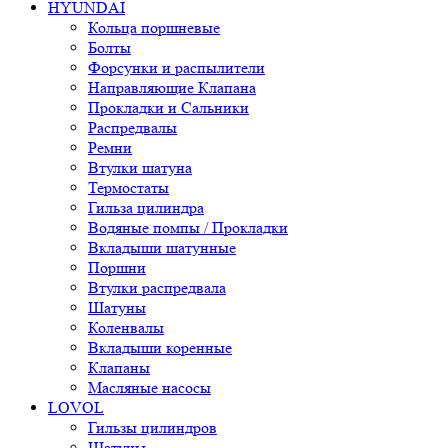
HYUNDAI
Кольца поршневые
Болты
Форсунки и распылители
Направляющие Клапана
Прокладки и Сальники
Распредвалы
Ремни
Втулки шатуна
Термостаты
Гильза цилиндра
Водяные помпы / Прокладки
Вкладыши шатунные
Поршни
Втулки распредвала
Шатуны
Коленвалы
Вкладыши коренные
Клапаны
Масляные насосы
LOVOL
Гильзы цилиндров
Шатуны