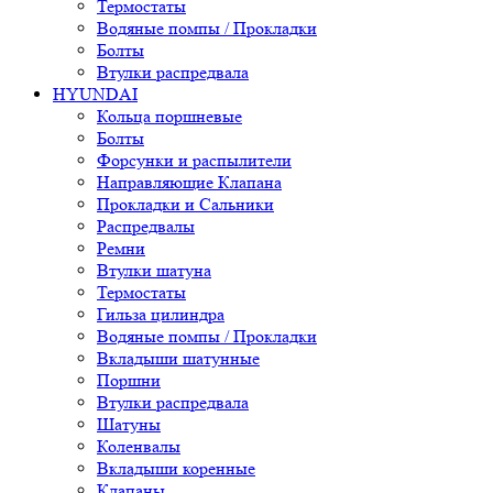
Термостаты
Водяные помпы / Прокладки
Болты
Втулки распредвала
HYUNDAI
Кольца поршневые
Болты
Форсунки и распылители
Направляющие Клапана
Прокладки и Сальники
Распредвалы
Ремни
Втулки шатуна
Термостаты
Гильза цилиндра
Водяные помпы / Прокладки
Вкладыши шатунные
Поршни
Втулки распредвала
Шатуны
Коленвалы
Вкладыши коренные
Клапаны