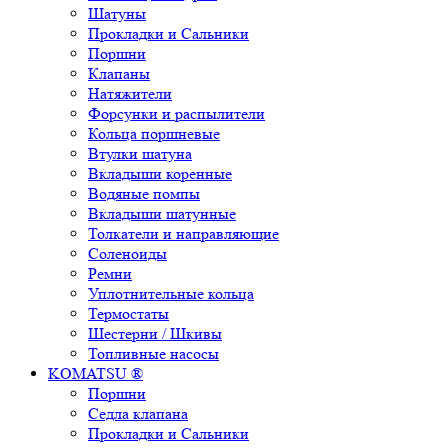
Шатуны
Прокладки и Сальники
Поршни
Клапаны
Натяжители
Форсунки и распылители
Кольца поршневые
Втулки шатуна
Вкладыши коренные
Водяные помпы
Вкладыши шатунные
Толкатели и направляющие
Соленоиды
Ремни
Уплотнительные кольца
Термостаты
Шестерни / Шкивы
Топливные насосы
KOMATSU ®
Поршни
Седла клапана
Прокладки и Сальники