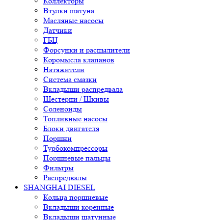
Коллекторы
Втулки шатуна
Масляные насосы
Датчики
ГБЦ
Форсунки и распылители
Коромысла клапанов
Натяжители
Система смазки
Вкладыши распредвала
Шестерни / Шкивы
Соленоиды
Топливные насосы
Блоки двигателя
Поршни
Турбокомпрессоры
Поршневые пальцы
Фильтры
Распредвалы
SHANGHAI DIESEL
Кольца поршневые
Вкладыши коренные
Вкладыши шатунные