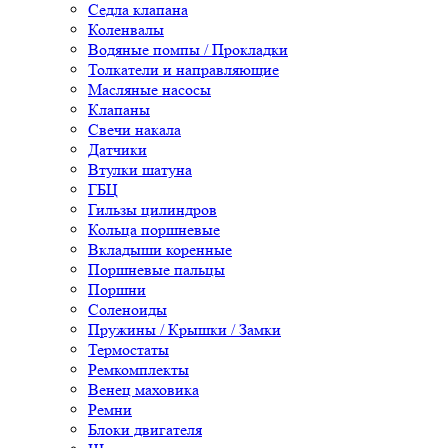
Седла клапана
Коленвалы
Водяные помпы / Прокладки
Толкатели и направляющие
Масляные насосы
Клапаны
Свечи накала
Датчики
Втулки шатуна
ГБЦ
Гильзы цилиндров
Кольца поршневые
Вкладыши коренные
Поршневые пальцы
Поршни
Соленоиды
Пружины / Крышки / Замки
Термостаты
Ремкомплекты
Венец маховика
Ремни
Блоки двигателя