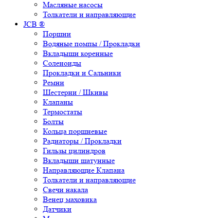
Масляные насосы
Толкатели и направляющие
JCB ®
Поршни
Водяные помпы / Прокладки
Вкладыши коренные
Соленоиды
Прокладки и Сальники
Ремни
Шестерни / Шкивы
Клапаны
Термостаты
Болты
Кольца поршневые
Радиаторы / Прокладки
Гильзы цилиндров
Вкладыши шатунные
Направляющие Клапана
Толкатели и направляющие
Свечи накала
Венец маховика
Датчики