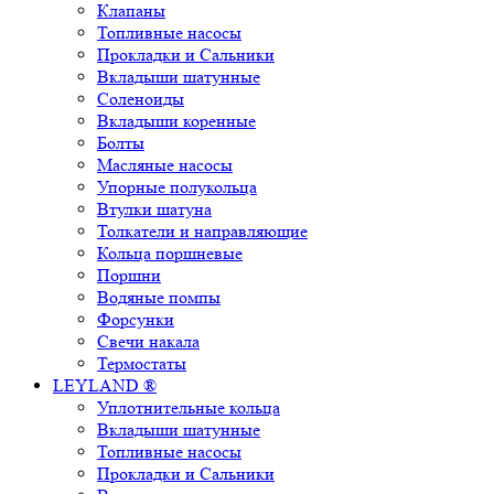
Клапаны
Топливные насосы
Прокладки и Сальники
Вкладыши шатунные
Соленоиды
Вкладыши коренные
Болты
Масляные насосы
Упорные полукольца
Втулки шатуна
Толкатели и направляющие
Кольца поршневые
Поршни
Водяные помпы
Форсунки
Свечи накала
Термостаты
LEYLAND ®
Уплотнительные кольца
Вкладыши шатунные
Топливные насосы
Прокладки и Сальники