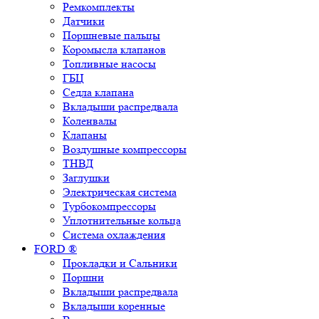
Ремкомплекты
Датчики
Поршневые пальцы
Коромысла клапанов
Топливные насосы
ГБЦ
Седла клапана
Вкладыши распредвала
Коленвалы
Клапаны
Воздушные компрессоры
ТНВД
Заглушки
Электрическая система
Турбокомпрессоры
Уплотнительные кольца
Система охлаждения
FORD ®
Прокладки и Сальники
Поршни
Вкладыши распредвала
Вкладыши коренные