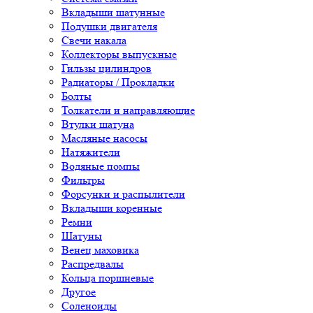
Вкладыши шатунные
Подушки двигателя
Свечи накала
Коллекторы выпускные
Гильзы цилиндров
Радиаторы / Прокладки
Болты
Толкатели и направляющие
Втулки шатуна
Масляные насосы
Натяжители
Водяные помпы
Фильтры
Форсунки и распылители
Вкладыши коренные
Ремни
Шатуны
Венец маховика
Распредвалы
Кольца поршневые
Другое
Соленоиды