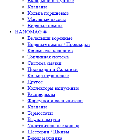
Вкладыши шатунные
Клапаны
Кольца поршневые
Масляные насосы
Водяные помпы
HANOMAG ®
Вкладыши коренные
Водяные помпы / Прокладки
Коромысла клапанов
Топливная система
Система смазки
Прокладки и Сальники
Кольца поршневые
Другое
Коллекторы выпускные
Распредвалы
Форсунки и распылители
Клапаны
Термостаты
Втулки шатуна
Уплотнительные кольца
Шестерни / Шкивы
Венец маховика