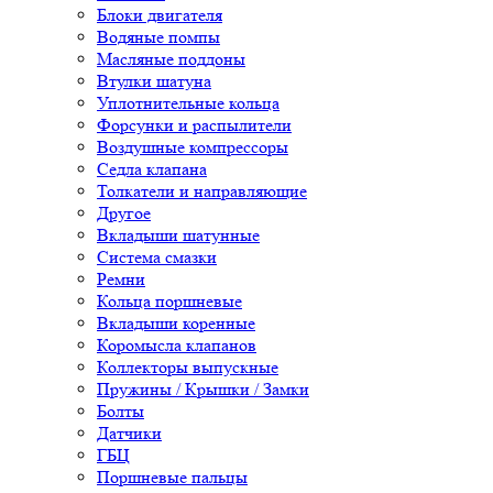
Блоки двигателя
Водяные помпы
Масляные поддоны
Втулки шатуна
Уплотнительные кольца
Форсунки и распылители
Воздушные компрессоры
Седла клапана
Толкатели и направляющие
Другое
Вкладыши шатунные
Система смазки
Ремни
Кольца поршневые
Вкладыши коренные
Коромысла клапанов
Коллекторы выпускные
Пружины / Крышки / Замки
Болты
Датчики
ГБЦ
Поршневые пальцы