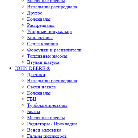
Масляные насосы
Вкладыши распредвала
Другое
Коленвалы
Распредвалы
Упорные полукольца
Коллекторы
Седла клапана
Форсунки и распылители
Топливные насосы
Втулки шатуна
JOHN DEERE ®
Датчики
Вкладыши распредвала
Свечи накала
Коленвалы
ГБЦ
Турбокомпрессоры
Болты
Масляные насосы
Радиаторы / Прокладки
Венец маховика
Гильзы цилиндров