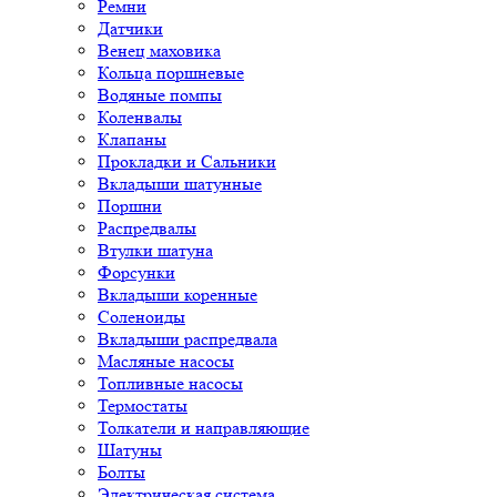
Ремни
Датчики
Венец маховика
Кольца поршневые
Водяные помпы
Коленвалы
Клапаны
Прокладки и Сальники
Вкладыши шатунные
Поршни
Распредвалы
Втулки шатуна
Форсунки
Вкладыши коренные
Соленоиды
Вкладыши распредвала
Масляные насосы
Топливные насосы
Термостаты
Толкатели и направляющие
Шатуны
Болты
Электрическая система