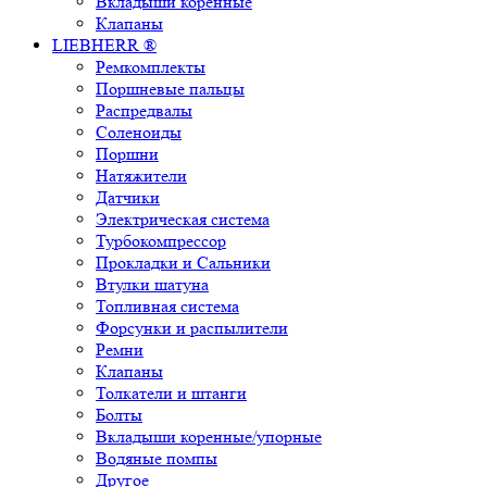
Вкладыши коренные
Клапаны
LIEBHERR ®
Ремкомплекты
Поршневые пальцы
Распредвалы
Соленоиды
Поршни
Натяжители
Датчики
Электрическая система
Турбокомпрессор
Прокладки и Сальники
Втулки шатуна
Топливная система
Форсунки и распылители
Ремни
Клапаны
Толкатели и штанги
Болты
Вкладыши коренные/упорные
Водяные помпы
Другое