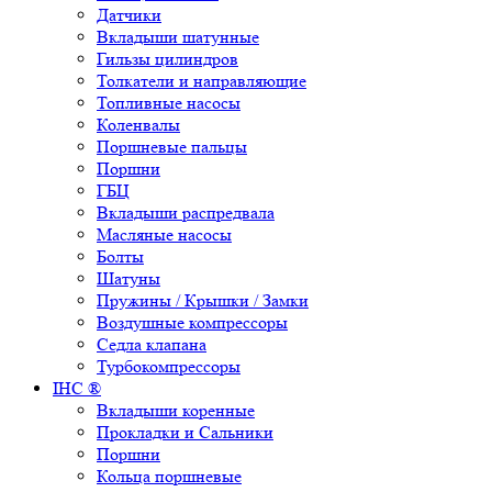
Датчики
Вкладыши шатунные
Гильзы цилиндров
Толкатели и направляющие
Топливные насосы
Коленвалы
Поршневые пальцы
Поршни
ГБЦ
Вкладыши распредвала
Масляные насосы
Болты
Шатуны
Пружины / Крышки / Замки
Воздушные компрессоры
Седла клапана
Турбокомпрессоры
IHC ®
Вкладыши коренные
Прокладки и Сальники
Поршни
Кольца поршневые