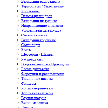
Вкладыши распредвала
Термостаты / Уплотнение
Коленвалы
Гильзы цилиндров
Вкладыши шатунные
Направляющие клапанов
Уплотнительные кольца
Система смазки
Вкладыши коренные
Соленоиды
Болты
Шестерни / Шкивы
Распредвалы
Водяные помпы / Прокладки
Блоки двигателя
Форсунки и распылители
Топливные насосы
Фильтры
Кольца поршневые
Топливная система
Втулки шатуна
Венец маховика
Другое