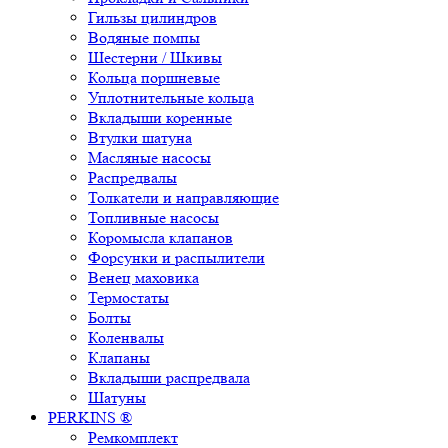
Гильзы цилиндров
Водяные помпы
Шестерни / Шкивы
Кольца поршневые
Уплотнительные кольца
Вкладыши коренные
Втулки шатуна
Масляные насосы
Распредвалы
Толкатели и направляющие
Топливные насосы
Коромысла клапанов
Форсунки и распылители
Венец маховика
Термостаты
Болты
Коленвалы
Клапаны
Вкладыши распредвала
Шатуны
PERKINS ®
Ремкомплект