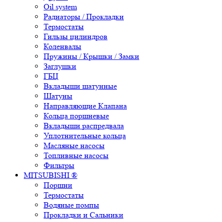
Oil system
Радиаторы / Прокладки
Термостаты
Гильзы цилиндров
Коленвалы
Пружины / Крышки / Замки
Заглушки
ГБЦ
Вкладыши шатунные
Шатуны
Направляющие Клапана
Кольца поршневые
Вкладыши распредвала
Уплотнительные кольца
Масляные насосы
Топливные насосы
Фильтры
MITSUBISHI ®
Поршни
Термостаты
Водяные помпы
Прокладки и Сальники