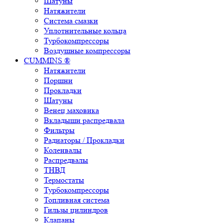
Шатуны
Натяжители
Система смазки
Уплотнительные кольца
Турбокомпрессоры
Воздушные компрессоры
CUMMINS ®
Натяжители
Поршни
Прокладки
Шатуны
Венец маховика
Вкладыши распредвала
Фильтры
Радиаторы / Прокладки
Коленвалы
Распредвалы
ТНВД
Термостаты
Турбокомпрессоры
Топливная система
Гильзы цилиндров
Клапаны