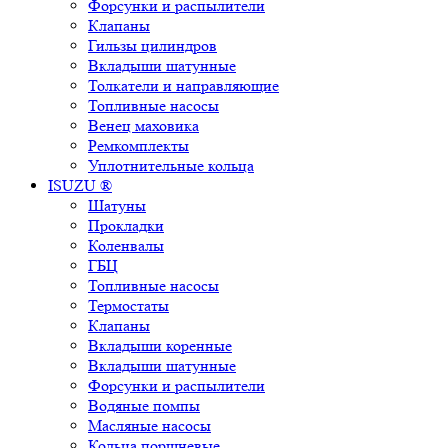
Форсунки и распылители
Клапаны
Гильзы цилиндров
Вкладыши шатунные
Толкатели и направляющие
Топливные насосы
Венец маховика
Ремкомплекты
Уплотнительные кольца
ISUZU ®
Шатуны
Прокладки
Коленвалы
ГБЦ
Топливные насосы
Термостаты
Клапаны
Вкладыши коренные
Вкладыши шатунные
Форсунки и распылители
Водяные помпы
Масляные насосы
Кольца поршневые