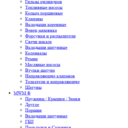
Гильзы цилиндров
Топливные насосы
Кольца поршневые
Клапаны
Вкладыши коренные
Венец маховика
Форсунки и распылители
Свечи накала
Вкладыши шатунные
Коленвалы
Ремни
Масляные насосы
Втулки шатуна
Направляющие клапанов
Толкатели и направляющие
Шатуны
MWM ®
Пружины / Крышки / Замки
Другое
Поршни
Вкладыши шатунные
ГБЦ
Прокладки и Сальники