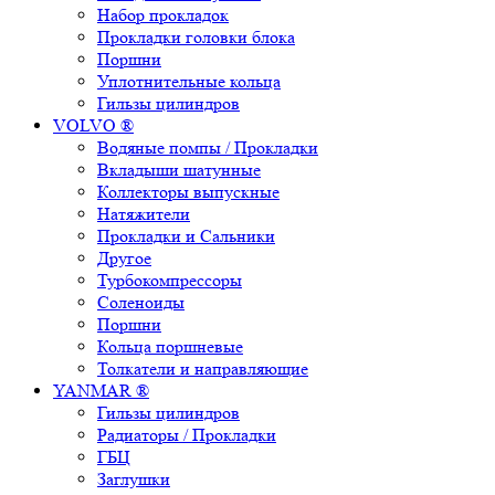
Набор прокладок
Прокладки головки блока
Поршни
Уплотнительные кольца
Гильзы цилиндров
VOLVO ®
Водяные помпы / Прокладки
Вкладыши шатунные
Коллекторы выпускные
Натяжители
Прокладки и Сальники
Другое
Турбокомпрессоры
Соленоиды
Поршни
Кольца поршневые
Толкатели и направляющие
YANMAR ®
Гильзы цилиндров
Радиаторы / Прокладки
ГБЦ
Заглушки