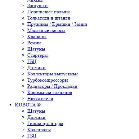
Заглушки
Поршневые пальцы
Толкатели и штанги
Пружины / Крышки / Замки
Масляные насосы
Клапаны
Ремни
Шатуны
Стартеры
ГБЦ
Датчики
Коллекторы выпускные
Турбокомпрессоры
Радиаторы / Прокладки
Коромысла клапанов
Натяжители
KUBOTA ®
Шатуны
Датчики
Гильза цилиндра
Коленвалы
ГБЦ