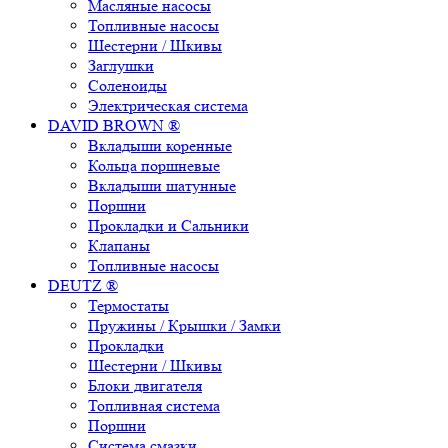
Масляные насосы
Топливные насосы
Шестерни / Шкивы
Заглушки
Соленоиды
Электрическая система
DAVID BROWN ®
Вкладыши коренные
Кольца поршневые
Вкладыши шатунные
Поршни
Прокладки и Сальники
Клапаны
Топливные насосы
DEUTZ ®
Термостаты
Пружины / Крышки / Замки
Прокладки
Шестерни / Шкивы
Блоки двигателя
Топливная система
Поршни
Система смазки