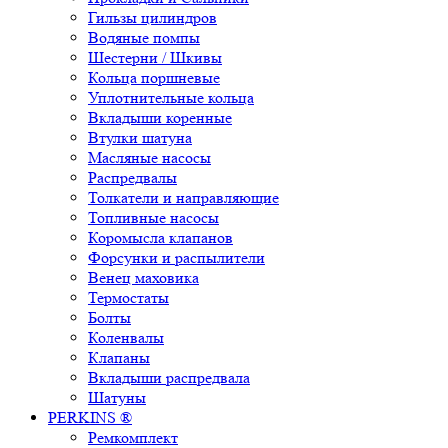
Гильзы цилиндров
Водяные помпы
Шестерни / Шкивы
Кольца поршневые
Уплотнительные кольца
Вкладыши коренные
Втулки шатуна
Масляные насосы
Распредвалы
Толкатели и направляющие
Топливные насосы
Коромысла клапанов
Форсунки и распылители
Венец маховика
Термостаты
Болты
Коленвалы
Клапаны
Вкладыши распредвала
Шатуны
PERKINS ®
Ремкомплект