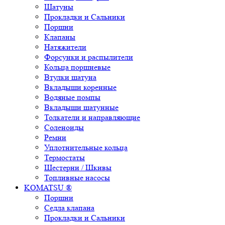
Шатуны
Прокладки и Сальники
Поршни
Клапаны
Натяжители
Форсунки и распылители
Кольца поршневые
Втулки шатуна
Вкладыши коренные
Водяные помпы
Вкладыши шатунные
Толкатели и направляющие
Соленоиды
Ремни
Уплотнительные кольца
Термостаты
Шестерни / Шкивы
Топливные насосы
KOMATSU ®
Поршни
Седла клапана
Прокладки и Сальники