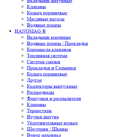
Вкладыши шатунные
Клапаны
Кольца поршневые
Масляные насосы
Водяные помпы
HANOMAG ®
Вкладыши коренные
Водяные помпы / Прокладки
Коромысла клапанов
Топливная система
Система смазки
Прокладки и Сальники
Кольца поршневые
Другое
Коллекторы выпускные
Распредвалы
Форсунки и распылители
Клапаны
Термостаты
Втулки шатуна
Уплотнительные кольца
Шестерни / Шкивы
Венец маховика