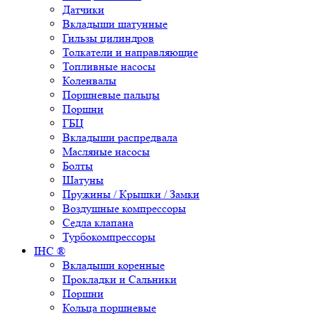
Датчики
Вкладыши шатунные
Гильзы цилиндров
Толкатели и направляющие
Топливные насосы
Коленвалы
Поршневые пальцы
Поршни
ГБЦ
Вкладыши распредвала
Масляные насосы
Болты
Шатуны
Пружины / Крышки / Замки
Воздушные компрессоры
Седла клапана
Турбокомпрессоры
IHC ®
Вкладыши коренные
Прокладки и Сальники
Поршни
Кольца поршневые