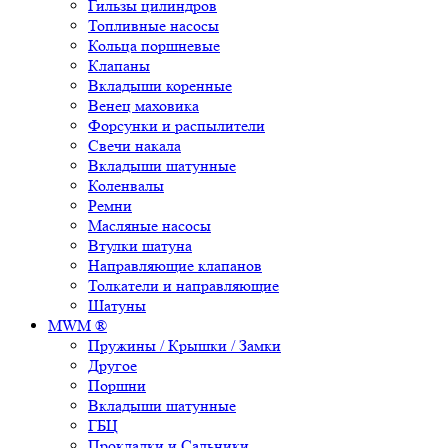
Гильзы цилиндров
Топливные насосы
Кольца поршневые
Клапаны
Вкладыши коренные
Венец маховика
Форсунки и распылители
Свечи накала
Вкладыши шатунные
Коленвалы
Ремни
Масляные насосы
Втулки шатуна
Направляющие клапанов
Толкатели и направляющие
Шатуны
MWM ®
Пружины / Крышки / Замки
Другое
Поршни
Вкладыши шатунные
ГБЦ
Прокладки и Сальники