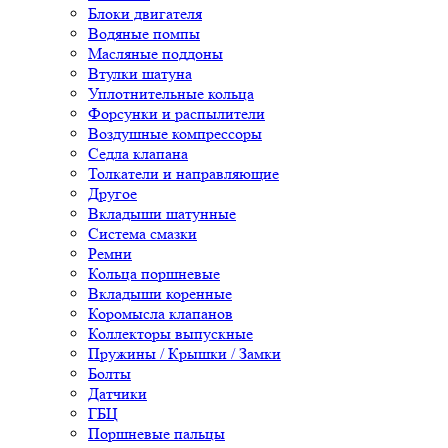
Блоки двигателя
Водяные помпы
Масляные поддоны
Втулки шатуна
Уплотнительные кольца
Форсунки и распылители
Воздушные компрессоры
Седла клапана
Толкатели и направляющие
Другое
Вкладыши шатунные
Система смазки
Ремни
Кольца поршневые
Вкладыши коренные
Коромысла клапанов
Коллекторы выпускные
Пружины / Крышки / Замки
Болты
Датчики
ГБЦ
Поршневые пальцы