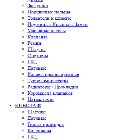
Заглушки
Поршневые пальцы
Толкатели и штанги
Пружины / Крышки / Замки
Масляные насосы
Клапаны
Ремни
Шатуны
Стартеры
ГБЦ
Датчики
Коллекторы выпускные
Турбокомпрессоры
Радиаторы / Прокладки
Коромысла клапанов
Натяжители
KUBOTA ®
Шатуны
Датчики
Гильза цилиндра
Коленвалы
ГБЦ