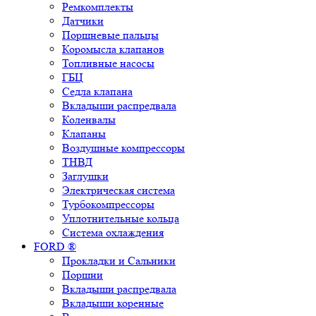
Ремкомплекты
Датчики
Поршневые пальцы
Коромысла клапанов
Топливные насосы
ГБЦ
Седла клапана
Вкладыши распредвала
Коленвалы
Клапаны
Воздушные компрессоры
ТНВД
Заглушки
Электрическая система
Турбокомпрессоры
Уплотнительные кольца
Система охлаждения
FORD ®
Прокладки и Сальники
Поршни
Вкладыши распредвала
Вкладыши коренные