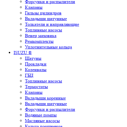
Форсунки и распылители
Клапаны
Гильзы цилиндров
Вкладыши шатунные
Толкатели и направляющие
Топливные насосы
Венец маховика
Ремкомплекты
Уплотнительные кольца
ISUZU ®
Шатуны
Прокладки
Коленвалы
ГБЦ
Топливные насосы
Термостаты
Клапаны
Вкладыши коренные
Вкладыши шатунные
Форсунки и распылители
Водяные помпы
Масляные насосы
Кольца поршневые