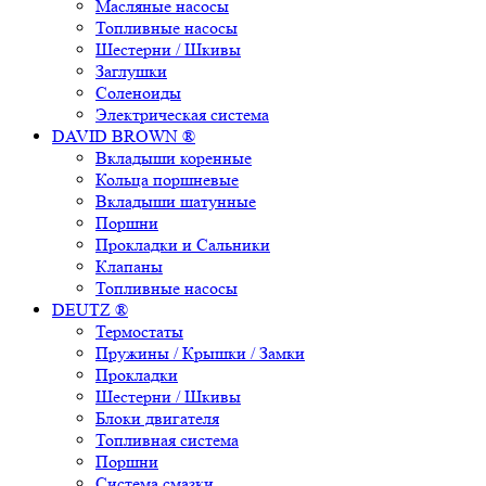
Масляные насосы
Топливные насосы
Шестерни / Шкивы
Заглушки
Соленоиды
Электрическая система
DAVID BROWN ®
Вкладыши коренные
Кольца поршневые
Вкладыши шатунные
Поршни
Прокладки и Сальники
Клапаны
Топливные насосы
DEUTZ ®
Термостаты
Пружины / Крышки / Замки
Прокладки
Шестерни / Шкивы
Блоки двигателя
Топливная система
Поршни
Система смазки