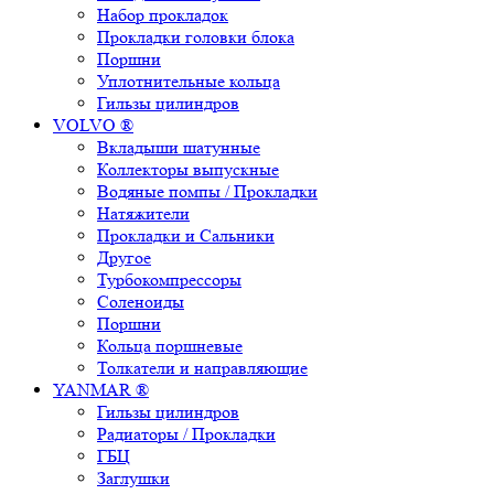
Набор прокладок
Прокладки головки блока
Поршни
Уплотнительные кольца
Гильзы цилиндров
VOLVO ®
Вкладыши шатунные
Коллекторы выпускные
Водяные помпы / Прокладки
Натяжители
Прокладки и Сальники
Другое
Турбокомпрессоры
Соленоиды
Поршни
Кольца поршневые
Толкатели и направляющие
YANMAR ®
Гильзы цилиндров
Радиаторы / Прокладки
ГБЦ
Заглушки