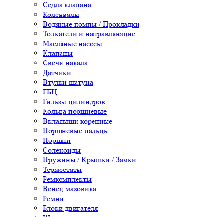
Седла клапана
Коленвалы
Водяные помпы / Прокладки
Толкатели и направляющие
Масляные насосы
Клапаны
Свечи накала
Датчики
Втулки шатуна
ГБЦ
Гильзы цилиндров
Кольца поршневые
Вкладыши коренные
Поршневые пальцы
Поршни
Соленоиды
Пружины / Крышки / Замки
Термостаты
Ремкомплекты
Венец маховика
Ремни
Блоки двигателя