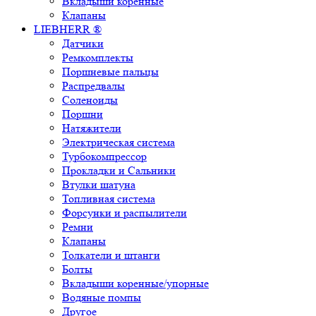
Вкладыши коренные
Клапаны
LIEBHERR ®
Датчики
Ремкомплекты
Поршневые пальцы
Распредвалы
Соленоиды
Поршни
Натяжители
Электрическая система
Турбокомпрессор
Прокладки и Сальники
Втулки шатуна
Топливная система
Форсунки и распылители
Ремни
Клапаны
Толкатели и штанги
Болты
Вкладыши коренные/упорные
Водяные помпы
Другое