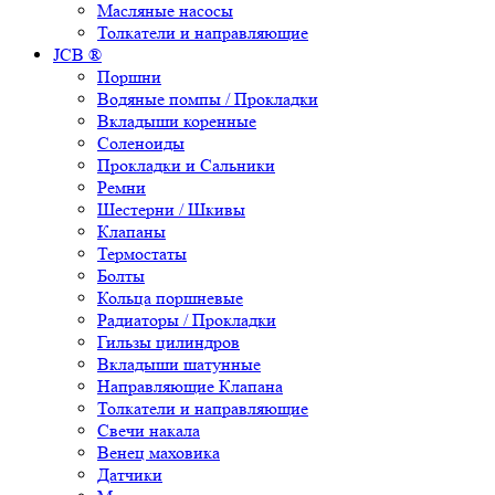
Масляные насосы
Толкатели и направляющие
JCB ®
Поршни
Водяные помпы / Прокладки
Вкладыши коренные
Соленоиды
Прокладки и Сальники
Ремни
Шестерни / Шкивы
Клапаны
Термостаты
Болты
Кольца поршневые
Радиаторы / Прокладки
Гильзы цилиндров
Вкладыши шатунные
Направляющие Клапана
Толкатели и направляющие
Свечи накала
Венец маховика
Датчики