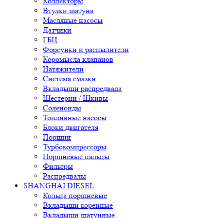
Коллекторы
Втулки шатуна
Масляные насосы
Датчики
ГБЦ
Форсунки и распылители
Коромысла клапанов
Натяжители
Система смазки
Вкладыши распредвала
Шестерни / Шкивы
Соленоиды
Топливные насосы
Блоки двигателя
Поршни
Турбокомпрессоры
Поршневые пальцы
Фильтры
Распредвалы
SHANGHAI DIESEL
Кольца поршневые
Вкладыши коренные
Вкладыши шатунные