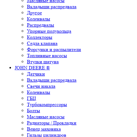
Масляные насосы
Вкладыши распредвала
Другое
Коленвалы
Распредвалы
Упорные полукольца
Коллекторы
Седла клапана
Форсунки и распылители
Топливные насосы
Втулки шатуна
JOHN DEERE ®
Датчики
Вкладыши распредвала
Свечи накала
Коленвалы
ГБЦ
Турбокомпрессоры
Болты
Масляные насосы
Радиаторы / Прокладки
Венец маховика
Гильзы цилиндров