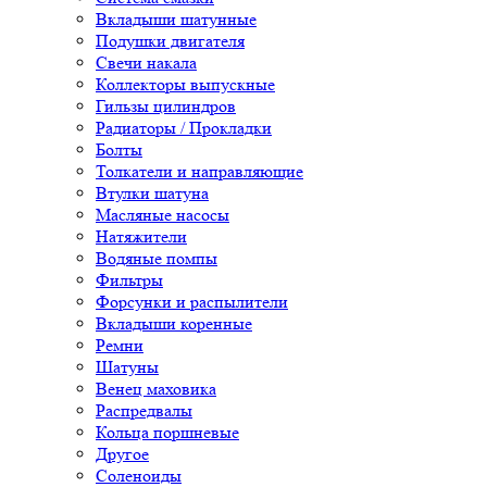
Вкладыши шатунные
Подушки двигателя
Свечи накала
Коллекторы выпускные
Гильзы цилиндров
Радиаторы / Прокладки
Болты
Толкатели и направляющие
Втулки шатуна
Масляные насосы
Натяжители
Водяные помпы
Фильтры
Форсунки и распылители
Вкладыши коренные
Ремни
Шатуны
Венец маховика
Распредвалы
Кольца поршневые
Другое
Соленоиды