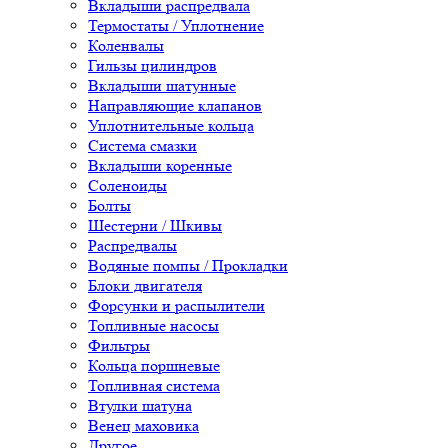
Вкладыши распредвала
Термостаты / Уплотнение
Коленвалы
Гильзы цилиндров
Вкладыши шатунные
Направляющие клапанов
Уплотнительные кольца
Система смазки
Вкладыши коренные
Соленоиды
Болты
Шестерни / Шкивы
Распредвалы
Водяные помпы / Прокладки
Блоки двигателя
Форсунки и распылители
Топливные насосы
Фильтры
Кольца поршневые
Топливная система
Втулки шатуна
Венец маховика
Другое