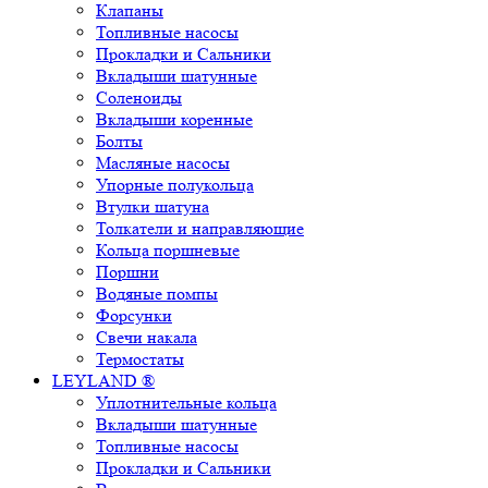
Клапаны
Топливные насосы
Прокладки и Сальники
Вкладыши шатунные
Соленоиды
Вкладыши коренные
Болты
Масляные насосы
Упорные полукольца
Втулки шатуна
Толкатели и направляющие
Кольца поршневые
Поршни
Водяные помпы
Форсунки
Свечи накала
Термостаты
LEYLAND ®
Уплотнительные кольца
Вкладыши шатунные
Топливные насосы
Прокладки и Сальники