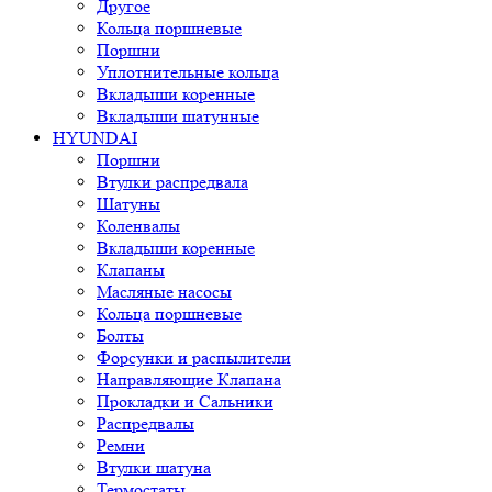
Другое
Кольца поршневые
Поршни
Уплотнительные кольца
Вкладыши коренные
Вкладыши шатунные
HYUNDAI
Поршни
Втулки распредвала
Шатуны
Коленвалы
Вкладыши коренные
Клапаны
Масляные насосы
Кольца поршневые
Болты
Форсунки и распылители
Направляющие Клапана
Прокладки и Сальники
Распредвалы
Ремни
Втулки шатуна
Термостаты