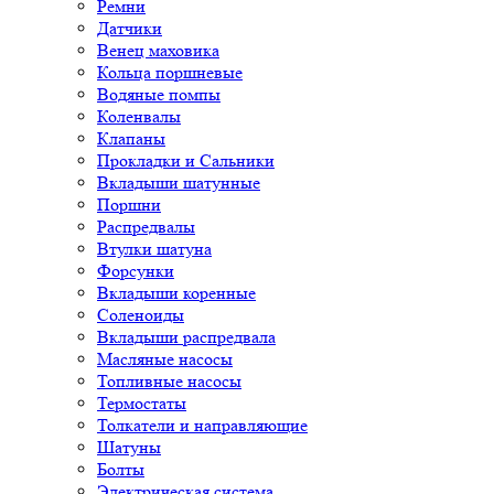
Ремни
Датчики
Венец маховика
Кольца поршневые
Водяные помпы
Коленвалы
Клапаны
Прокладки и Сальники
Вкладыши шатунные
Поршни
Распредвалы
Втулки шатуна
Форсунки
Вкладыши коренные
Соленоиды
Вкладыши распредвала
Масляные насосы
Топливные насосы
Термостаты
Толкатели и направляющие
Шатуны
Болты
Электрическая система