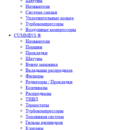
Шатуны
Натяжители
Система смазки
Уплотнительные кольца
Турбокомпрессоры
Воздушные компрессоры
CUMMINS ®
Натяжители
Поршни
Прокладки
Шатуны
Венец маховика
Вкладыши распредвала
Фильтры
Радиаторы / Прокладки
Коленвалы
Распредвалы
ТНВД
Термостаты
Турбокомпрессоры
Топливная система
Гильзы цилиндров
Клапаны