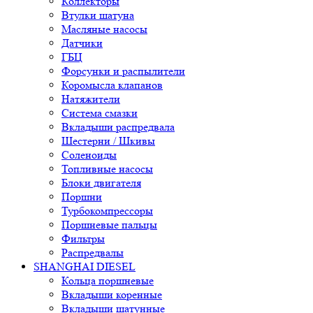
Коллекторы
Втулки шатуна
Масляные насосы
Датчики
ГБЦ
Форсунки и распылители
Коромысла клапанов
Натяжители
Система смазки
Вкладыши распредвала
Шестерни / Шкивы
Соленоиды
Топливные насосы
Блоки двигателя
Поршни
Турбокомпрессоры
Поршневые пальцы
Фильтры
Распредвалы
SHANGHAI DIESEL
Кольца поршневые
Вкладыши коренные
Вкладыши шатунные