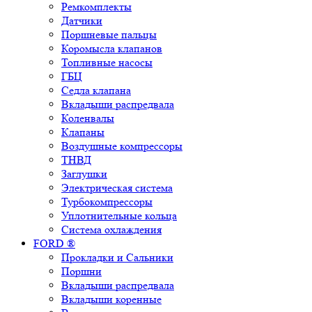
Ремкомплекты
Датчики
Поршневые пальцы
Коромысла клапанов
Топливные насосы
ГБЦ
Седла клапана
Вкладыши распредвала
Коленвалы
Клапаны
Воздушные компрессоры
ТНВД
Заглушки
Электрическая система
Турбокомпрессоры
Уплотнительные кольца
Система охлаждения
FORD ®
Прокладки и Сальники
Поршни
Вкладыши распредвала
Вкладыши коренные