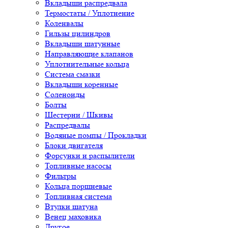
Вкладыши распредвала
Термостаты / Уплотнение
Коленвалы
Гильзы цилиндров
Вкладыши шатунные
Направляющие клапанов
Уплотнительные кольца
Система смазки
Вкладыши коренные
Соленоиды
Болты
Шестерни / Шкивы
Распредвалы
Водяные помпы / Прокладки
Блоки двигателя
Форсунки и распылители
Топливные насосы
Фильтры
Кольца поршневые
Топливная система
Втулки шатуна
Венец маховика
Другое