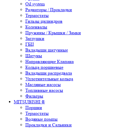
Oil system
Радиаторы / Прокладки
Термостаты
Гильзы цилиндров
Коленвалы
Пружины / Крышки / Замки
Заглушки
ГБЦ
Вкладыши шатунные
Шатуны
Направляющие Клапана
Кольца поршневые
Вкладыши распредвала
Уплотнительные кольца
Масляные насосы
Топливные насосы
Фильтры
MITSUBISHI ®
Поршни
Термостаты
Водяные помпы
Прокладки и Сальники