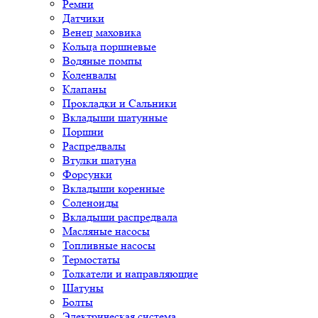
Ремни
Датчики
Венец маховика
Кольца поршневые
Водяные помпы
Коленвалы
Клапаны
Прокладки и Сальники
Вкладыши шатунные
Поршни
Распредвалы
Втулки шатуна
Форсунки
Вкладыши коренные
Соленоиды
Вкладыши распредвала
Масляные насосы
Топливные насосы
Термостаты
Толкатели и направляющие
Шатуны
Болты
Электрическая система