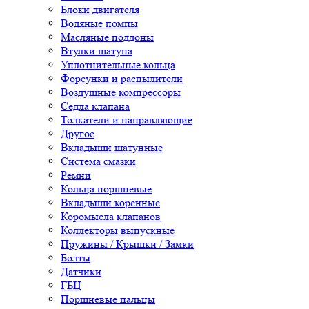
Блоки двигателя
Водяные помпы
Масляные поддоны
Втулки шатуна
Уплотнительные кольца
Форсунки и распылители
Воздушные компрессоры
Седла клапана
Толкатели и направляющие
Другое
Вкладыши шатунные
Система смазки
Ремни
Кольца поршневые
Вкладыши коренные
Коромысла клапанов
Коллекторы выпускные
Пружины / Крышки / Замки
Болты
Датчики
ГБЦ
Поршневые пальцы