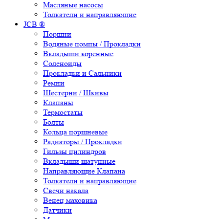
Масляные насосы
Толкатели и направляющие
JCB ®
Поршни
Водяные помпы / Прокладки
Вкладыши коренные
Соленоиды
Прокладки и Сальники
Ремни
Шестерни / Шкивы
Клапаны
Термостаты
Болты
Кольца поршневые
Радиаторы / Прокладки
Гильзы цилиндров
Вкладыши шатунные
Направляющие Клапана
Толкатели и направляющие
Свечи накала
Венец маховика
Датчики