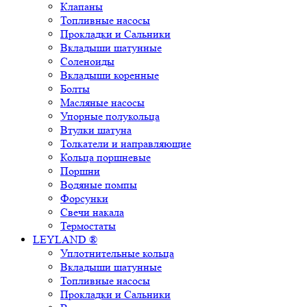
Клапаны
Топливные насосы
Прокладки и Сальники
Вкладыши шатунные
Соленоиды
Вкладыши коренные
Болты
Масляные насосы
Упорные полукольца
Втулки шатуна
Толкатели и направляющие
Кольца поршневые
Поршни
Водяные помпы
Форсунки
Свечи накала
Термостаты
LEYLAND ®
Уплотнительные кольца
Вкладыши шатунные
Топливные насосы
Прокладки и Сальники