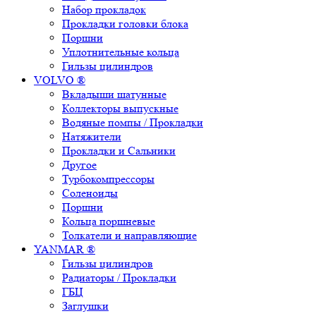
Набор прокладок
Прокладки головки блока
Поршни
Уплотнительные кольца
Гильзы цилиндров
VOLVO ®
Вкладыши шатунные
Коллекторы выпускные
Водяные помпы / Прокладки
Натяжители
Прокладки и Сальники
Другое
Турбокомпрессоры
Соленоиды
Поршни
Кольца поршневые
Толкатели и направляющие
YANMAR ®
Гильзы цилиндров
Радиаторы / Прокладки
ГБЦ
Заглушки