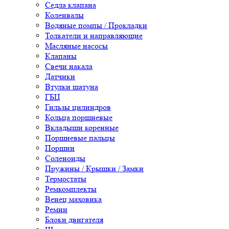
Седла клапана
Коленвалы
Водяные помпы / Прокладки
Толкатели и направляющие
Масляные насосы
Клапаны
Свечи накала
Датчики
Втулки шатуна
ГБЦ
Гильзы цилиндров
Кольца поршневые
Вкладыши коренные
Поршневые пальцы
Поршни
Соленоиды
Пружины / Крышки / Замки
Термостаты
Ремкомплекты
Венец маховика
Ремни
Блоки двигателя