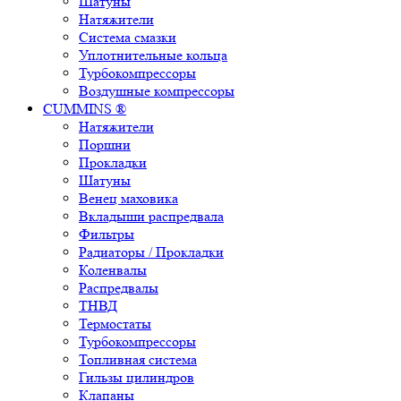
Шатуны
Натяжители
Система смазки
Уплотнительные кольца
Турбокомпрессоры
Воздушные компрессоры
CUMMINS ®
Натяжители
Поршни
Прокладки
Шатуны
Венец маховика
Вкладыши распредвала
Фильтры
Радиаторы / Прокладки
Коленвалы
Распредвалы
ТНВД
Термостаты
Турбокомпрессоры
Топливная система
Гильзы цилиндров
Клапаны