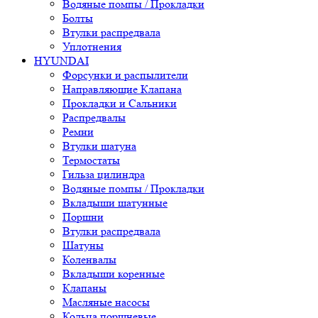
Водяные помпы / Прокладки
Болты
Втулки распредвала
Уплотнения
HYUNDAI
Форсунки и распылители
Направляющие Клапана
Прокладки и Сальники
Распредвалы
Ремни
Втулки шатуна
Термостаты
Гильза цилиндра
Водяные помпы / Прокладки
Вкладыши шатунные
Поршни
Втулки распредвала
Шатуны
Коленвалы
Вкладыши коренные
Клапаны
Масляные насосы
Кольца поршневые