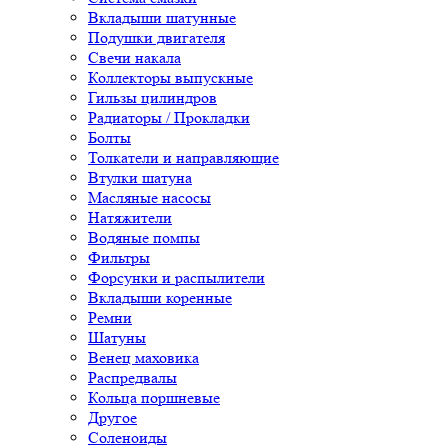
Вкладыши шатунные
Подушки двигателя
Свечи накала
Коллекторы выпускные
Гильзы цилиндров
Радиаторы / Прокладки
Болты
Толкатели и направляющие
Втулки шатуна
Масляные насосы
Натяжители
Водяные помпы
Фильтры
Форсунки и распылители
Вкладыши коренные
Ремни
Шатуны
Венец маховика
Распредвалы
Кольца поршневые
Другое
Соленоиды