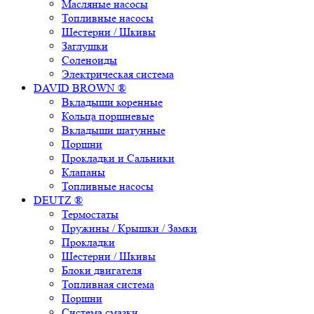
Масляные насосы
Топливные насосы
Шестерни / Шкивы
Заглушки
Соленоиды
Электрическая система
DAVID BROWN ®
Вкладыши коренные
Кольца поршневые
Вкладыши шатунные
Поршни
Прокладки и Сальники
Клапаны
Топливные насосы
DEUTZ ®
Термостаты
Пружины / Крышки / Замки
Прокладки
Шестерни / Шкивы
Блоки двигателя
Топливная система
Поршни
Система смазки