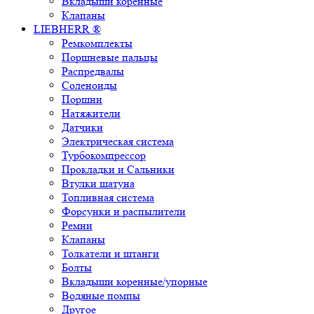
Вкладыши коренные
Клапаны
LIEBHERR ®
Ремкомплекты
Поршневые пальцы
Распредвалы
Соленоиды
Поршни
Натяжители
Датчики
Электрическая система
Турбокомпрессор
Прокладки и Сальники
Втулки шатуна
Топливная система
Форсунки и распылители
Ремни
Клапаны
Толкатели и штанги
Болты
Вкладыши коренные/упорные
Водяные помпы
Другое