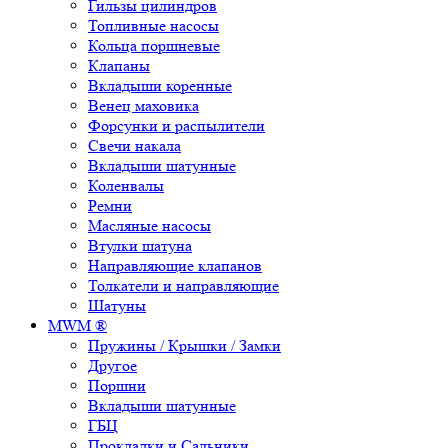
Гильзы цилиндров
Топливные насосы
Кольца поршневые
Клапаны
Вкладыши коренные
Венец маховика
Форсунки и распылители
Свечи накала
Вкладыши шатунные
Коленвалы
Ремни
Масляные насосы
Втулки шатуна
Направляющие клапанов
Толкатели и направляющие
Шатуны
MWM ®
Пружины / Крышки / Замки
Другое
Поршни
Вкладыши шатунные
ГБЦ
Прокладки и Сальники