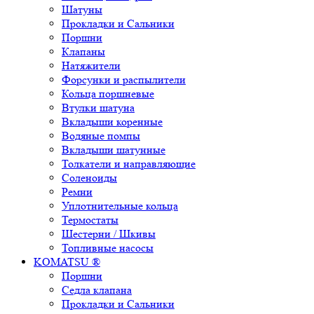
Шатуны
Прокладки и Сальники
Поршни
Клапаны
Натяжители
Форсунки и распылители
Кольца поршневые
Втулки шатуна
Вкладыши коренные
Водяные помпы
Вкладыши шатунные
Толкатели и направляющие
Соленоиды
Ремни
Уплотнительные кольца
Термостаты
Шестерни / Шкивы
Топливные насосы
KOMATSU ®
Поршни
Седла клапана
Прокладки и Сальники