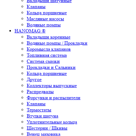
Вкладыши шатунные
Клапаны
Кольца поршневые
Масляные насосы
Водяные помпы
HANOMAG ®
Вкладыши коренные
Водяные помпы / Прокладки
Коромысла клапанов
Топливная система
Система смазки
Прокладки и Сальники
Кольца поршневые
Другое
Коллекторы выпускные
Распредвалы
Форсунки и распылители
Клапаны
Термостаты
Втулки шатуна
Уплотнительные кольца
Шестерни / Шкивы
Венец маховика