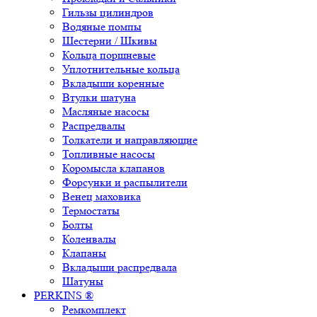
Гильзы цилиндров
Водяные помпы
Шестерни / Шкивы
Кольца поршневые
Уплотнительные кольца
Вкладыши коренные
Втулки шатуна
Масляные насосы
Распредвалы
Толкатели и направляющие
Топливные насосы
Коромысла клапанов
Форсунки и распылители
Венец маховика
Термостаты
Болты
Коленвалы
Клапаны
Вкладыши распредвала
Шатуны
PERKINS ®
Ремкомплект