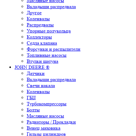
Масляные насосы
Вкладыши распредвала
Другое
Коленвалы
Распредвалы
Упорные полукольца
Коллекторы
Седла клапана
Форсунки и распылители
Топливные насосы
Втулки шатуна
JOHN DEERE ®
Датчики
Вкладыши распредвала
Свечи накала
Коленвалы
ГБЦ
Турбокомпрессоры
Болты
Масляные насосы
Радиаторы / Прокладки
Венец маховика
Гильзы цилиндров