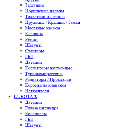
Заглушки
Поршневые пальцы
Толкатели и штанги
Пружины / Крышки / Замки
Масляные насосы
Клапаны
Ремни
Шатуны
Стартеры
ГБЦ
Датчики
Коллекторы выпускные
Турбокомпрессоры
Радиаторы / Прокладки
Коромысла клапанов
Натяжители
KUBOTA ®
Датчики
Гильза цилиндра
Коленвалы
ГБЦ
Шатуны