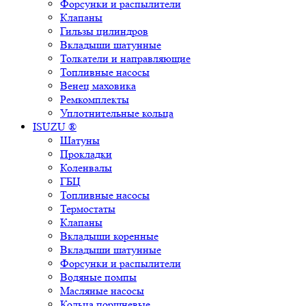
Форсунки и распылители
Клапаны
Гильзы цилиндров
Вкладыши шатунные
Толкатели и направляющие
Топливные насосы
Венец маховика
Ремкомплекты
Уплотнительные кольца
ISUZU ®
Шатуны
Прокладки
Коленвалы
ГБЦ
Топливные насосы
Термостаты
Клапаны
Вкладыши коренные
Вкладыши шатунные
Форсунки и распылители
Водяные помпы
Масляные насосы
Кольца поршневые