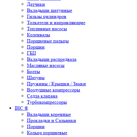
Датчики
Вкладыши шатунные
Гильзы цилиндров
Толкатели и направляющие
Топливные насосы
Коленвалы
Поршневые пальцы
Поршни
ГБЦ
Вкладыши распредвала
Масляные насосы
Болты
Шатуны
Пружины / Крышки / Замки
Воздушные компрессоры
Седла клапана
Турбокомпрессоры
IHC ®
Вкладыши коренные
Прокладки и Сальники
Поршни
Кольца поршневые